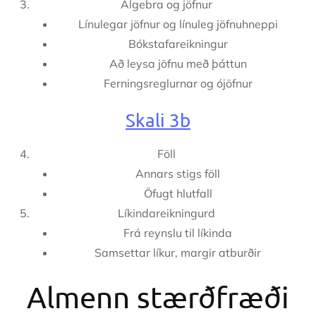
Algebra og jöfnur
Línulegar jöfnur og línuleg jöfnuhneppi
Bókstafareikningur
Að leysa jöfnu með þáttun
Ferningsreglurnar og ójöfnur
Skali 3b
Föll
Annars stigs föll
Öfugt hlutfall
Líkindareikningurd
Frá reynslu til líkinda
Samsettar líkur, margir atburðir
Almenn stærðfræði