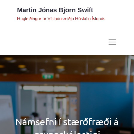
Skip
Martin Jónas Björn Swift
to
Hugleiðingar úr Vísindasmiðju Háskóla Íslands
content
Námsefni í stærðfræði á