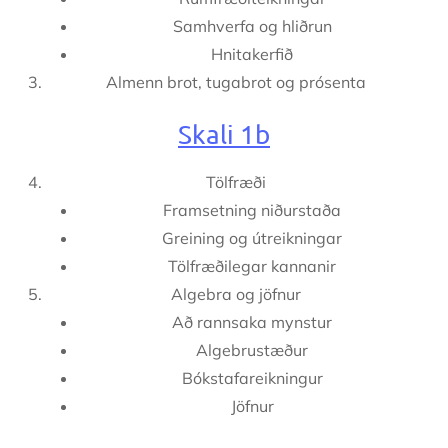
Samhverfa og hliðrun
Hnitakerfið
Almenn brot, tugabrot og prósenta
Skali 1b
Tölfræði
Framsetning niðurstaða
Greining og útreikningar
Tölfræðilegar kannanir
Algebra og jöfnur
Að rannsaka mynstur
Algebrustæður
Bókstafareikningur
Jöfnur