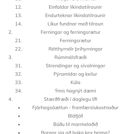
Einfaldar líkindatilraunir
Endurteknar líkindatilraunir
Líkur fundnar með tilraun
Ferningar og ferningsrætur
Ferningsrætur
Rétthyrndir þríhyrningar
Rúmmálsfræði
Strendingar og sívalningar
Pýramídar og keilur
Kúla
Ýmis hagnýt dæmi
Stærðfræði í daglegu lífi
Fjárhagsáætlun - framfærslukostnaður
Bláfjöll
Búðu til marmelaðið
Borgar sig að baka kex heima?