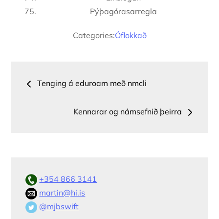
Pýþagórasarregla
Categories:
Óflokkað
Leiðarkerfi
Tenging á eduroam með nmcli
færslu
Kennarar og námsefnið þeirra
+354 866 3141
martin@hi.is
@mjbswift