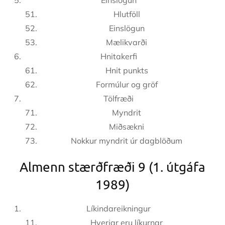
Einslögun
Hlutföll
Einslögun
Mælikvarði
Hnitakerfi
Hnit punkts
Formúlur og gröf
Tölfræði
Myndrit
Miðsækni
Nokkur myndrit úr dagblöðum
Almenn stærðfræði 9 (1. útgáfa
1989)
Líkindareikningur
Hverjar eru líkurnar