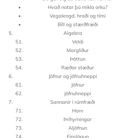
Hvað notar þú mikla orku?
Vegalengd, hraði og tími
Bíll og stærðfræði
Algebra
Veldi
Margliður
Þáttun
Ræðar stæður
Jöfnur og jöfnuhneppi
Jöfnur
Jöfnuhneppi
Sannanir í rúmfræði
Horn
Þríhyrningar
Aljöfnun
Einslögun