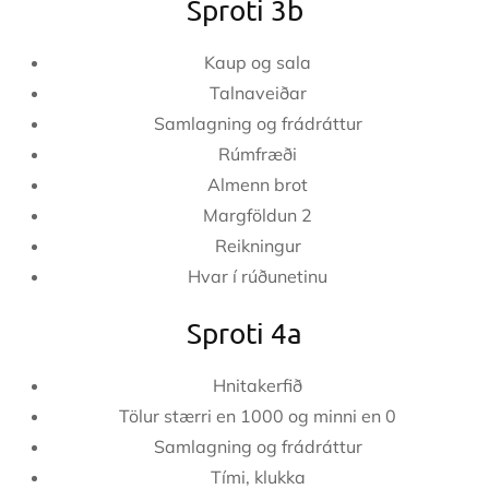
Sproti 3b
Kaup og sala
Talnaveiðar
Samlagning og frádráttur
Rúmfræði
Almenn brot
Margföldun 2
Reikningur
Hvar í rúðunetinu
Sproti 4a
Hnitakerfið
Tölur stærri en 1000 og minni en 0
Samlagning og frádráttur
Tími, klukka