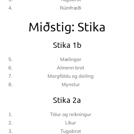
Rúmfræði
Miðstig: Stika
Stika 1b
Mælingar
Almenn brot
Margföldu og deiling
Mynstur
Stika 2a
Tölur og reikningur
Líkur
Tugabrot