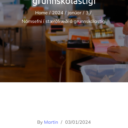
grunnskólastigi
Home
2024
janúar
3
Námsefni í stærðfræði á grunnskólastigi
Home
2024
janúar
3
Námsefni í stærðfræði á grunnskólastigi
Posted
By
Martin
03/01/2024