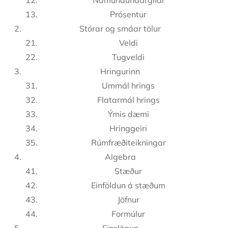
Námundundargildi
Prósentur
Stórar og smáar tölur
Veldi
Tugveldi
Hringurinn
Ummál hrings
Flatarmál hrings
Ýmis dæmi
Hringgeiri
Rúmfræðiteikningar
Algebra
Stæður
Einföldun á stæðum
Jöfnur
Formúlur