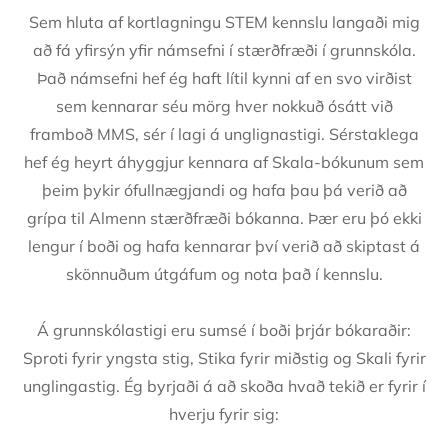
on
Sem hluta af kortlagningu STEM kennslu langaði mig
að fá yfirsýn yfir námsefni í stærðfræði í grunnskóla.
Það námsefni hef ég haft lítil kynni af en svo virðist
sem kennarar séu mörg hver nokkuð ósátt við
framboð MMS, sér í lagi á unglignastigi. Sérstaklega
hef ég heyrt áhyggjur kennara af Skala-bókunum sem
þeim þykir ófullnægjandi og hafa þau þá verið að
grípa til Almenn stærðfræði bókanna. Þær eru þó ekki
lengur í boði og hafa kennarar því verið að skiptast á
skönnuðum útgáfum og nota það í kennslu.
Á grunnskólastigi eru sumsé í boði þrjár bókaraðir:
Sproti fyrir yngsta stig, Stika fyrir miðstig og Skali fyrir
unglingastig. Ég byrjaði á að skoða hvað tekið er fyrir í
hverju fyrir sig: