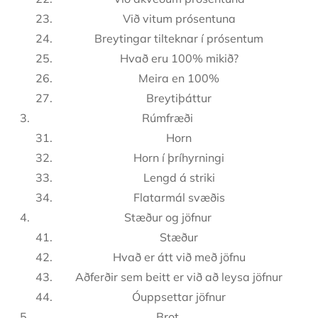
Við vitum prósentuna
Breytingar tilteknar í prósentum
Hvað eru 100% mikið?
Meira en 100%
Breytiþáttur
Rúmfræði
Horn
Horn í þríhyrningi
Lengd á striki
Flatarmál svæðis
Stæður og jöfnur
Stæður
Hvað er átt við með jöfnu
Aðferðir sem beitt er við að leysa jöfnur
Óuppsettar jöfnur
Brot