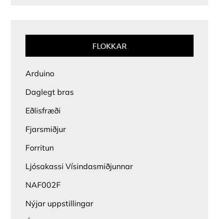
FLOKKAR
Arduino
Daglegt bras
Eðlisfræði
Fjarsmiðjur
Forritun
Ljósakassi Vísindasmiðjunnar
NAF002F
Nýjar uppstillingar