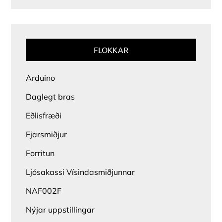
FLOKKAR
Arduino
Daglegt bras
Eðlisfræði
Fjarsmiðjur
Forritun
Ljósakassi Vísindasmiðjunnar
NAF002F
Nýjar uppstillingar