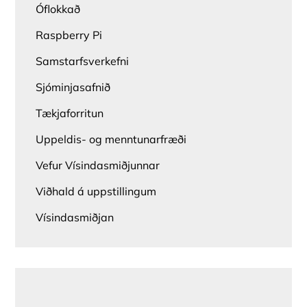
Óflokkað
Raspberry Pi
Samstarfsverkefni
Sjóminjasafnið
Tækjaforritun
Uppeldis- og menntunarfræði
Vefur Vísindasmiðjunnar
Viðhald á uppstillingum
Vísindasmiðjan