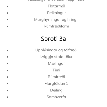
Flatarmál
Reikningur
Marghyrningar og hringir
Rúmfræðiform
Sproti 3a
Upplýsingar og tölfræði
Þriggja stafa tölur
Mælingar
Tími
Rúmfræði
Margföldun 1
Deiling
Samhverfa