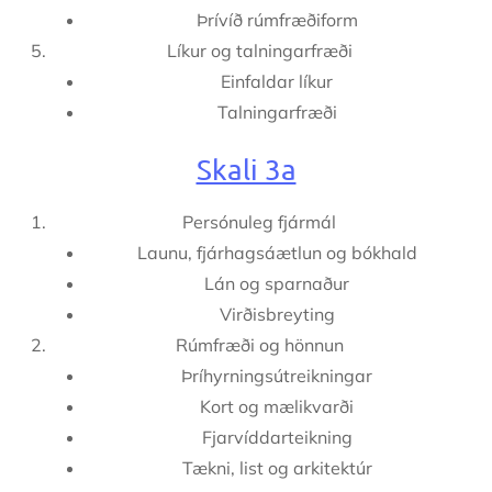
Þrívíð rúmfræðiform
Líkur og talningarfræði
Einfaldar líkur
Talningarfræði
Skali 3a
Persónuleg fjármál
Launu, fjárhagsáætlun og bókhald
Lán og sparnaður
Virðisbreyting
Rúmfræði og hönnun
Þríhyrningsútreikningar
Kort og mælikvarði
Fjarvíddarteikning
Tækni, list og arkitektúr