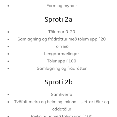
Form og myndir
Sproti 2a
Tölurnar 0-20
Samlagning og frádráttur með tölum upp í 20
Tölfræði
Lengdarmælingar
Tölur upp í 100
Samlagning og frádráttur
Sproti 2b
Samhverfa
Tvöfalt meira og helmingi minna - sléttar tölur og
oddatölur
Reikningur með tölum upp í 100