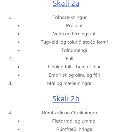
Skali 2a
Talnareikningur
Prósent
Veldi og ferningsrót
Tugveldi og tölur á staðalformi
Talnamengi
Föll
Línuleg föll – beinar línur
Empírísk og ólínuleg föll
Mál og mælieiningar
Skali 2b
Rúmfræði og útreikningar
Flatarmál og ummál
Rúmfræði hrings