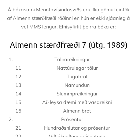
Á bókasafni Menntavísindasviðs eru líka gömul eintök
af Almenn stærðfræði röðinni en hún er ekki sjáanleg á
vef MMS lengur. Efnisyfirlit þeirra bóka er:
Almenn stærðfræði 7 (útg. 1989)
Talnareikningur
Náttúrulegar tölur
Tugabrot
Námundun
Slummpreikningur
Að leysa dæmi með vasareikni
Almenn brot
Prósentur
Hundraðshlutar og prósentur
Við ákveðum prósentuna