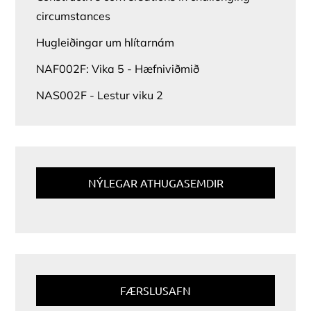
circumstances
Hugleiðingar um hlítarnám
NAF002F: Vika 5 - Hæfniviðmið
NAS002F - Lestur viku 2
NÝLEGAR ATHUGASEMDIR
FÆRSLUSAFN