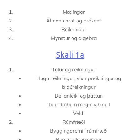
Mælingar
Almenn brot og prósent
Reikningur
Mynstur og algebra
Skali 1a
Tölur og reikningur
Hugarreikningur, slumpreikningur og
blaðreikningur
Deilanleiki og þáttun
Tölur báðum megin við núll
Veldi
Rúmfræði
Byggingarefni í rúmfræði
Rúmfræðiteikningar