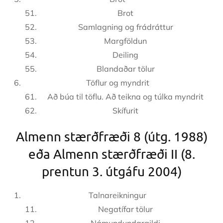
Brot
Samlagning og frádráttur
Margföldun
Deiling
Blandaðar tölur
Töflur og myndrit
Að búa til töflu. Að teikna og túlka myndrit
Skífurit
Almenn stærðfræði 8 (útg. 1988)
eða Almenn stærðfræði II (8.
prentun 3. útgáfu 2004)
Talnareikningur
Negatífar tölur