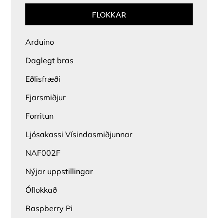
FLOKKAR
Arduino
Daglegt bras
Eðlisfræði
Fjarsmiðjur
Forritun
Ljósakassi Vísindasmiðjunnar
NAF002F
Nýjar uppstillingar
Óflokkað
Raspberry Pi