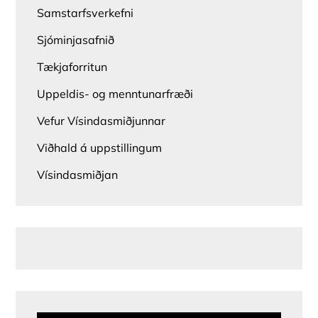
Samstarfsverkefni
Sjóminjasafnið
Tækjaforritun
Uppeldis- og menntunarfræði
Vefur Vísindasmiðjunnar
Viðhald á uppstillingum
Vísindasmiðjan