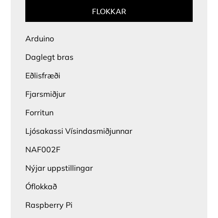
FLOKKAR
Arduino
Daglegt bras
Eðlisfræði
Fjarsmiðjur
Forritun
Ljósakassi Vísindasmiðjunnar
NAF002F
Nýjar uppstillingar
Óflokkað
Raspberry Pi