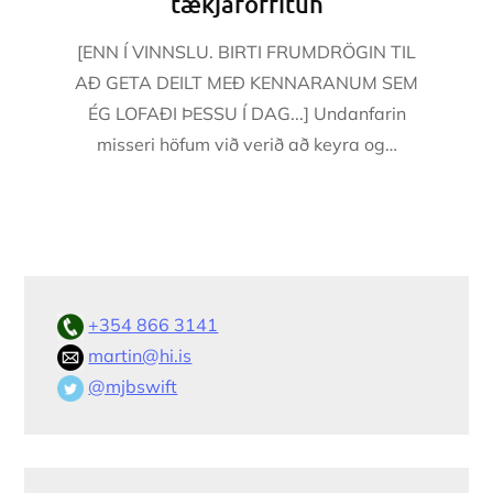
tækjaforritun
[ENN Í VINNSLU. BIRTI FRUMDRÖGIN TIL
AÐ GETA DEILT MEÐ KENNARANUM SEM
ÉG LOFAÐI ÞESSU Í DAG...] Undanfarin
misseri höfum við verið að keyra og…
+354 866 3141
martin@hi.is
@mjbswift