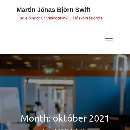
Skip
Martin Jónas Björn Swift
to
Hugleiðingar úr Vísindasmiðju Háskóla Íslands
content
Month:
október 2021