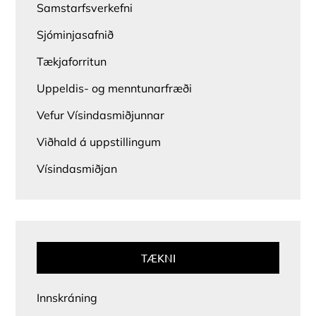
Samstarfsverkefni
Sjóminjasafnið
Tækjaforritun
Uppeldis- og menntunarfræði
Vefur Vísindasmiðjunnar
Viðhald á uppstillingum
Vísindasmiðjan
TÆKNI
Innskráning