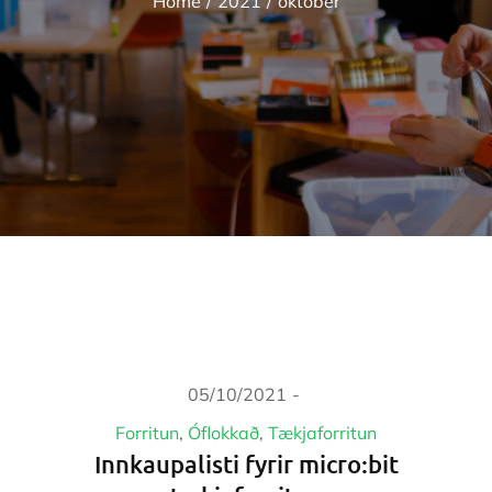
Home
2021
október
Home
2021
október
Posted
05/10/2021
on
Forritun
Óflokkað
Tækjaforritun
Innkaupalisti fyrir micro:bit