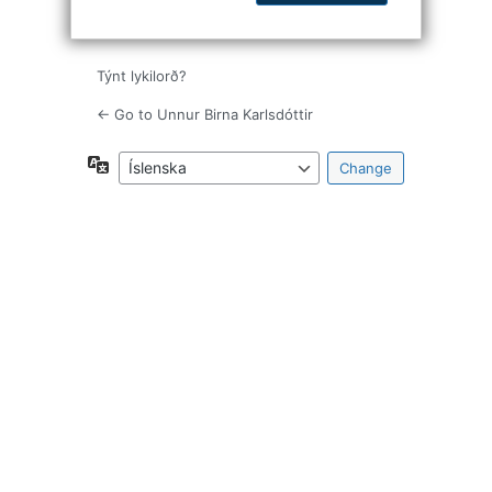
Týnt lykilorð?
← Go to Unnur Birna Karlsdóttir
Tungumál