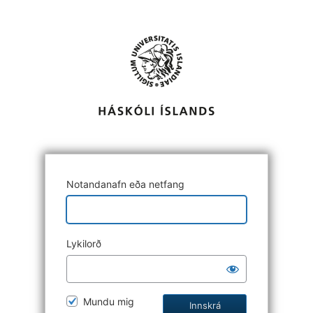
Notandanafn eða netfang
Lykilorð
Mundu mig