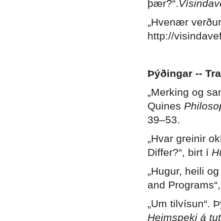
þær?“.
Vísindav
„Hvenær verður 
http://visindave
Þýðingar -- Tr
„Merking og san
Quines
Philoso
39–53.
„Hvar greinir 
Differ?“, birt í
H
„Hugur, heili og
and Programs“, 
„Um tilvísun“. Þ
Heimspeki á tut