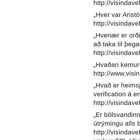
http://visindave
„Hver var Arist
http://visindave
„Hvenær er orði
að taka til þega
http://visindave
„Hvaðan kemur 
http://www.visi
„Hvað er heims
verification á 
http://visindave
„Er bölsvandinn
útrýmingu alls b
http://visindave