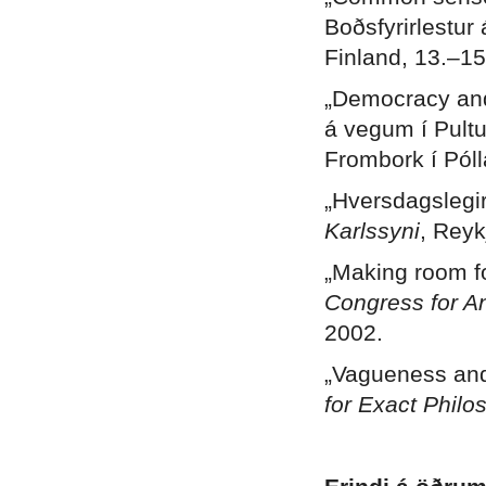
Boðsfyrirlestur
Finland, 13.–15
„Democracy and
á vegum í Pultu
Frombork í Pól
„Hversdagslegir 
Karlssyni
, Reyk
„Making room f
Congress for An
2002.
„Vagueness and
for Exact Philo