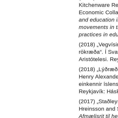
Kitchenware Re
Economic Collap
and education i
movements in th
practices in ed
(2018) „Vegvís
rökræða“. Í Sva
Aristótelesi. R
(2018) „Lýðræði
Henry Alexander
einkennir íslens
Reykjavík: Hás
(2017) „Staðley
Hreinsson and S
Afmælisrit til 