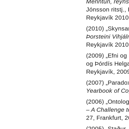
Menntun, reyns
Jónsson ritstj
Reykjavík 2010,
(2010) „Skynsa
Þorsteini Vihjá
Reykjavík 2010
(2009) „Efni og
og Þórdís Helga
Reykjavík, 200
(2007) „Paradox
Yearbook of Co
(2006) „Ontolo
– A Challenge 
27, Frankfurt, 
(2005) „Staður,