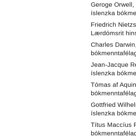
Geroge Orwell,
íslenzka bókmen
Friedrich Nietz
Lærdómsrit hins
Charles Darwin
bókmenntafélags
Jean-Jacque R
íslenzka bókmen
Tómas af Aqui
bókmenntafélags
Gottfried Wilhe
íslenzka bókmen
Títus Maccíus 
bókmenntafélags