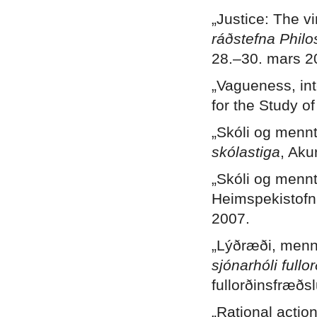
„Justice: The v
ráðstefna Philo
28.–30. mars 2
„Vagueness, inte
for the Study of
„Skóli og menn
skólastiga
, Aku
„Skóli og menn
Heimspekistofn
2007.
„Lýðræði, menn
sjónarhóli fullo
fullorðinsfræðs
„Rational actio