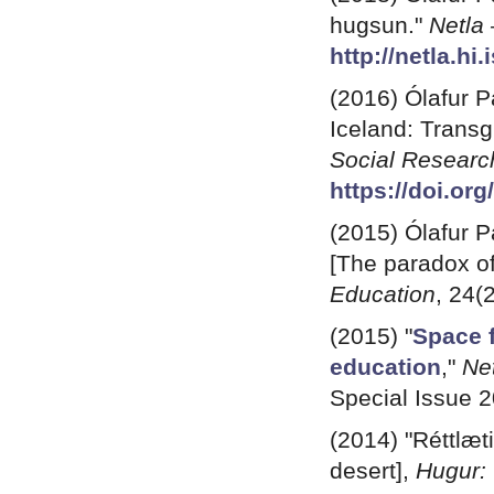
hugsun."
Netla
http://netla.hi
(2016) Ólafur P
Iceland: Trans
Social Researc
https://doi.org
(2015) Ólafur P
[The paradox o
Education
, 24(
(2015) "
Space f
education
,"
Ne
Special Issue 
(2014) "Réttlæti
desert],
Hugur: