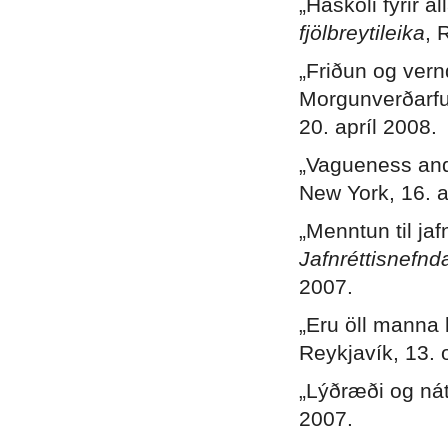
„Háskóli fyrir 
fjölbreytileika
, 
„Friðun og vern
Morgunverðarfu
20. apríl 2008.
„Vagueness and
New York, 16. a
„Menntun til ja
Jafnréttisnefn
2007.
„Eru öll manna 
Reykjavík, 13. 
„Lýðræði og ná
2007.