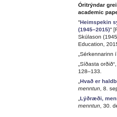
Óritrýndar gre
academic pap
"
Heimspekin s
(1945–2015)
" 
Skúlason (1945
Education, 201
„Sérkennarinn 
„Síðasta orðið“,
128–133.
„
Hvað er hald
menntun
, 8. s
„
Lýðræði, men
menntun
, 30. 