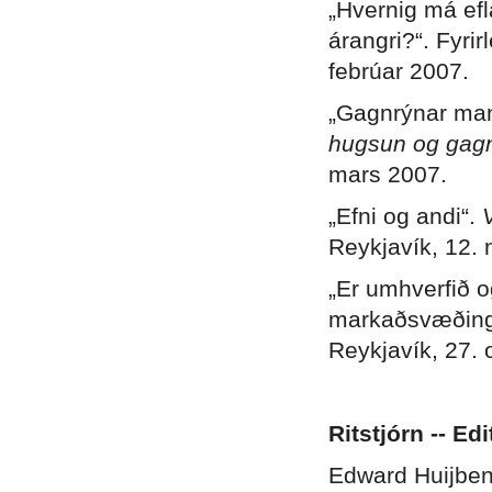
„Hvernig má efl
árangri?“. Fyrir
febrúar 2007.
„Gagnrýnar ma
hugsun og gagn
mars 2007.
„Efni og andi“.
Reykjavík, 12.
„Er umhverfið o
markaðsvæðinga
Reykjavík, 27. 
Ritstjórn -- Ed
Edward Huijbens