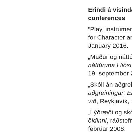
Erindi á vísin
conferences
"Play, instrumen
for Character a
January 2016.
„Maður og nátt
náttúruna í ljó
19. september 
„Skóli án aðgrei
aðgreiningar: Er
við
, Reykjavík,
„Lýðræði og skó
öldinni
, ráðste
febrúar 2008.