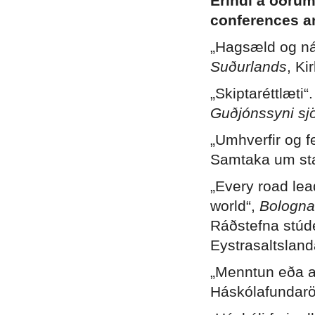
Erindi á öðrum
conferences a
„Hagsæld og ná
Suðurlands
, Ki
„Skiptaréttlæti“
Guðjónssyni s
„Umhverfir og f
Samtaka um sta
„Every road lea
world“,
Bologna 
Ráðstefna stúd
Eystrasaltsland
„Menntun eða a
Háskólafundaröð