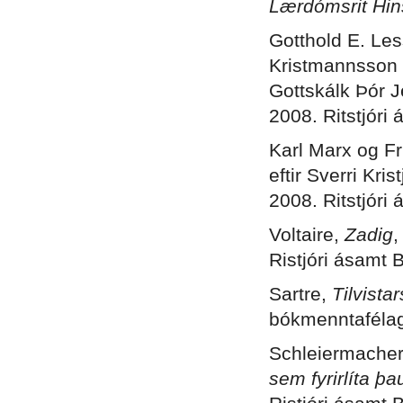
Lærdómsrit Hin
Gotthold E. Le
Kristmannsson m
Gottskálk Þór 
2008. Ritstjóri 
Karl Marx og Fr
eftir Sverri Kr
2008. Ritstjóri 
Voltaire,
Zadig
,
Ristjóri ásamt B
Sartre,
Tilvista
bókmenntafélag,
Schleiermache
sem fyrirlíta þa