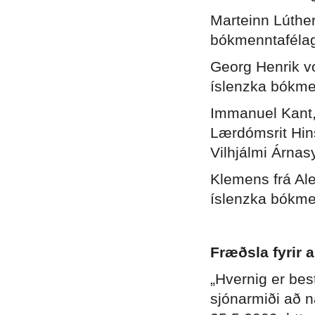
Marteinn Lúthe
bókmenntafélags
Georg Henrik v
íslenzka bókmen
Immanuel Kant
Lærdómsrit Hins
Vilhjálmi Árnas
Klemens frá Al
íslenzka bókmen
Fræðsla fyrir 
„Hvernig er be
sjónarmiði að n