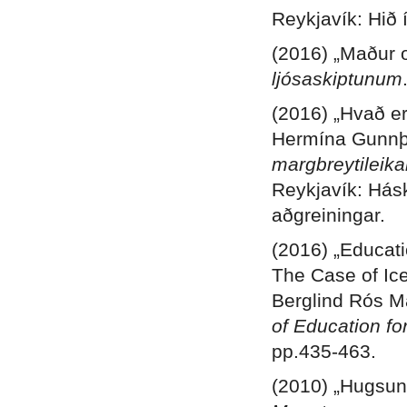
Reykjavík: Hið
(2016) „Maður og
ljósaskiptunum
(2016) „Hvað er 
Hermína Gunnþór
margbreytileika
Reykjavík: Hás
aðgreiningar.
(2016) „Educati
The Case of Ice
Berglind Rós M
of Education fo
pp.435-463
.
(2010) „Hugsun,