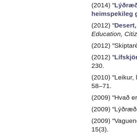
(2014) "
Lýðræð
heimspekileg 
(2012) "
Desert,
Education, Citi
(2012) "Skiptaré
(2012) "
Lífskjö
230.
(2010) "Leikur, 
58–71.
(2009) "Hvað e
(2009) "Lýðræði
(2009) "Vaguene
15(3).