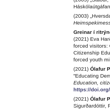
Háskólaútgáfan
(2003) „Hversdag
Heimspekimes
Greinar í ritr
(2021) Eva Har
forced visitors
Citizenship Edu
forced youth mi
(2021)
Ólafur 
"Educating Dem
Education, citi
https://doi.o
(2021)
Ólafur 
Sigurðardóttir,