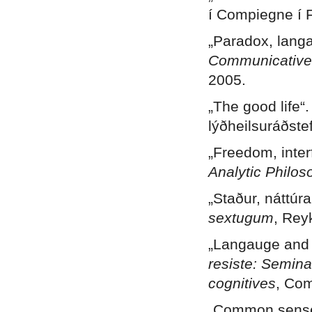
í Compiegne í 
„Paradox, langa
Communicative
2005.
„The good life“
lýðheilsuráðste
„Freedom, inte
Analytic Philos
„Staður, náttúr
sextugum
, Reyk
„Langauge and v
resiste: Semina
cognitives
, Com
„Common sense 