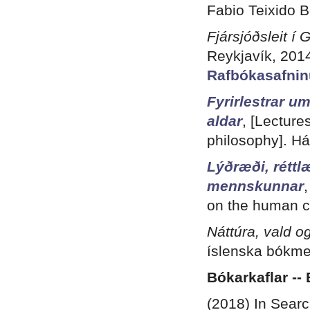
Fabio Teixido B
Fjársjóðsleit í
Reykjavík, 201
Rafbókasafnin
Fyrirlestrar u
aldar
, [Lecture
philosophy]. Há
Lýðræði, réttl
mennskunnar
on the human co
Náttúra, vald o
íslenska bókme
Bókarkaflar --
(2018) In Searc