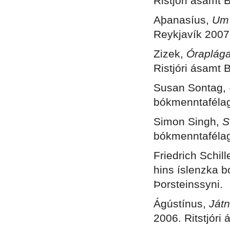
Ristjóri ásamt B
Aþanasíus,
Um 
Reykjavík 2007.
Zizek,
Óraplág
Ristjóri ásamt B
Susan Sontag,
bókmenntafélags
Simon Singh,
Sí
bókmenntafélags
Friedrich Schille
hins íslenzka b
Þorsteinssyni.
Ágústínus,
Játn
2006. Ritstjóri 