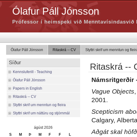
Ólafur Páll Jónsson
Prófessor í heimspeki við Menntavísindasvið 
Ólafur Páll Jónsson
Ritaskrá -- CV
Styttri skrif um menntun og fleir
Síður
Ritaskrá --
Kennsluferill - Teaching
Námsritgerðir 
Ólafur Páll Jónsson
Papers in English
Vague Objects
Ritaskrá -- CV
2001.
Styttri skrif um menntun og fleira
Scepticism abo
Styttri skrif um náttúru og stjórnmál
Calgary, Albert
ágúst 2026
Aðgát skal höfð
S
M
Þ
M
F
F
L