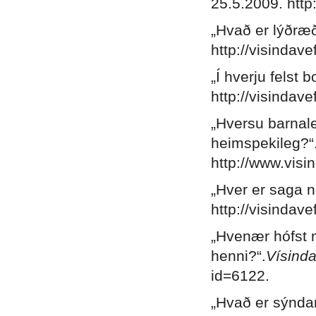
25.5.2009. http
„Hvað er lýðræ
http://visindave
„Í hverju felst 
http://visindave
„Hversu barnaleg
heimspekileg?“
http://www.visi
„Hver er saga n
http://visindave
„Hvenær hófst 
henni?“.
Vísinda
id=6122.
„Hvað er sýndar