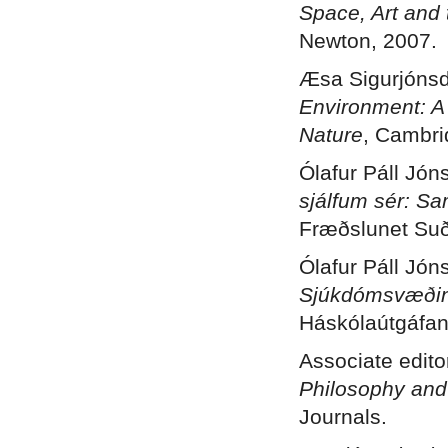
Space, Art and
Newton, 2007.
Æsa Sigurjónsdó
Environment: A 
Nature
, Cambri
Ólafur Páll Jón
sjálfum sér: S
Fræðslunet Suð
Ólafur Páll Jóns
Sjúkdómsvæði
Háskólaútgáfan
Associate editor
Philosophy an
Journals.