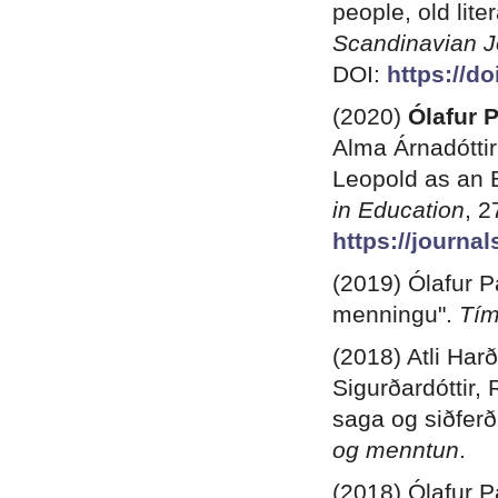
people, old lite
Scandinavian J
DOI:
https://d
(2020)
Ólafur 
Alma Árnadóttir
Leopold as an E
in Education
, 2
https://journal
(2019) Ólafur P
menningu".
Tím
(2018) Atli Har
Sigurðardóttir,
saga og siðferð
og menntun
.
(2018) Ólafur P