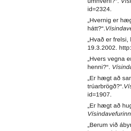
umhverfi?“.
Vís
id=2324.
„Hvernig er hæ
hátt?“.
Vísindav
„Hvað er frelsi,
19.3.2002. http:
„Hvers vegna er
henni?“.
Vísind
„Er hægt að sa
trúarbrögð?“.
Ví
id=1907.
„Er hægt að hug
Vísindavefurinn
„Berum við ábyr