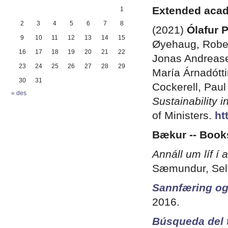
Extended acad
1
2
3
4
5
6
7
8
(2021)
Ólafur 
9
10
11
12
13
14
15
Øyehaug, Rober
16
17
18
19
20
21
22
Jonas Andrease
23
24
25
26
27
28
29
María Árnadótt
30
31
Cockerell, Pau
« des
Sustainability i
of Ministers.
ht
Bækur -- Book
Annáll um líf 
Sæmundur, Self
Sannfæring og
2016.
Búsqueda del 