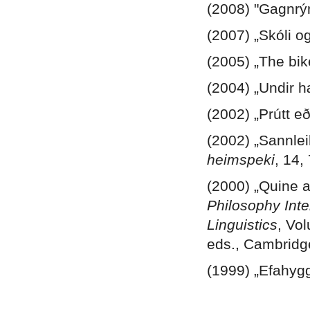
(2008) "Gagnrý
(2007) „Skóli 
(2005) „The bik
(2004) „Undir 
(2002) „Prútt eð
(2002) „Sannlei
heimspeki
, 14,
(2000) „Quine a
Philosophy Int
Linguistics
, Vo
eds., Cambridg
(1999) „Efahyg