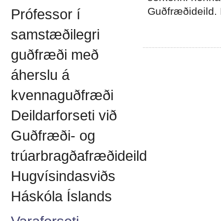
Guðfræðideild. 
Prófessor í
samstæðilegri
guðfræði með
áherslu á
kvennaguðfræði
Deildarforseti við
Guðfræði- og
trúarbragðafræðideild
Hugvísindasviðs
Háskóla Íslands