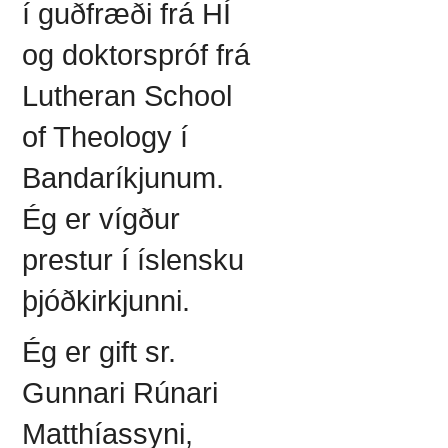
í guðfræði frá HÍ
og doktorspróf frá
Lutheran School
of Theology í
Bandaríkjunum.
Ég er vígður
prestur í íslensku
þjóðkirkjunni.
Ég er gift sr.
Gunnari Rúnari
Matthíassyni,