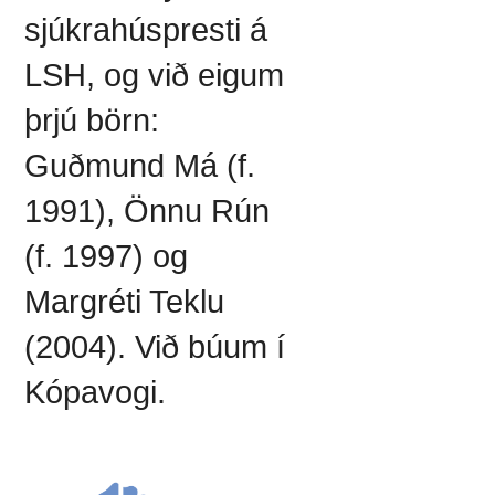
sjúkrahúspresti á
LSH, og við eigum
þrjú börn:
Guðmund Má (f.
1991), Önnu Rún
(f. 1997) og
Margréti Teklu
(2004). Við búum í
Kópavogi.