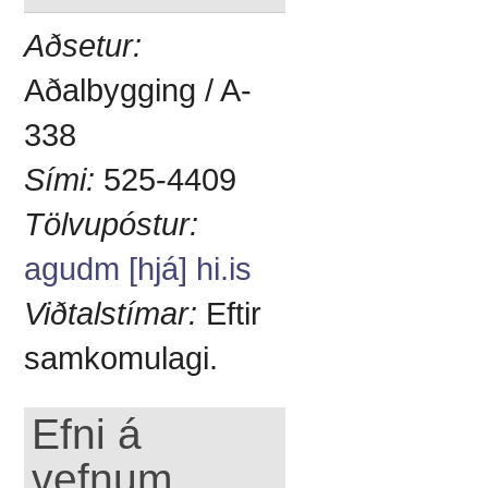
Aðsetur:
Aðalbygging / A-
338
Sími:
525-4409
Tölvupóstur:
agudm [hjá] hi.is
Viðtalstímar:
Eftir
samkomulagi.
Efni á
vefnum