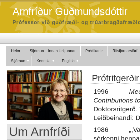
Arnfríður Guðmundsdóttir
Prófessor við guðfræði- og trúarbragðafræðid
Heim
Stjórnun – Innan kirkjunnar
Prédikanir
Ritstjórnarstörf
Stjórnun
Kennsla
English
Prófritgerðir
1996
Mee
Contributions t
Doktorsritgerð.
Leiðbeinandi: D
Um Arnfríði
1986 „,Vaktu, m
sérkenni henna