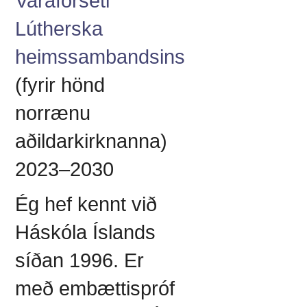
Varaforseti
Lútherska
heimssambandsins
(fyrir hönd
norrænu
aðildarkirknanna)
2023–2030
Ég hef kennt við
Háskóla Íslands
síðan 1996. Er
með embættispróf