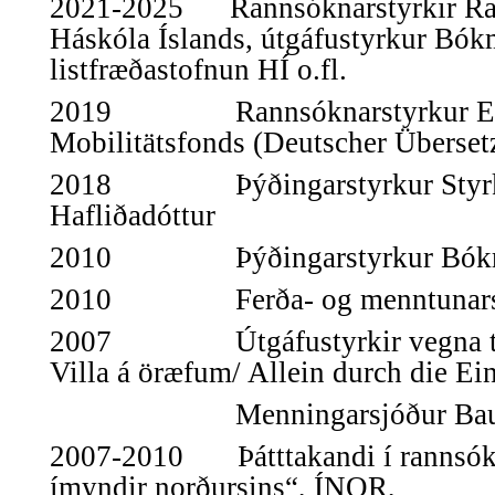
2021-2025 Rannsóknarstyrkir Ra
Háskóla Íslands, útgáfustyrkur Bók
listfræðastofnun HÍ o.fl.
2019 Rannsóknarstyrkur Elm
Mobilitätsfonds (Deutscher Überset
2018 Þýðingarstyrkur Styrkta
Hafliðadóttur
2010 Þýðingarstyrkur Bókme
2010 Ferða- og menntunarsty
2007 Útgáfustyrkir vegna tví
Villa á öræfum/ Allein durch die Ei
Menningarsjóður Baugs 
2007-2010
Þátttakandi í rannsókn
ímyndir norðursins“, ÍNOR,