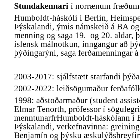
Stundakennari
í norrænum fræðum
Humboldt-háskóli í Berlín, Heimspe
Þýskalandi,
ýmis námskeið á BA og
menning og saga 19. og 20. aldar, þ
íslensk málnotkun,
inngangur að þý
þýðingarýni, saga ferðamenningar á 
2003-2017: s
jálfstætt starfandi þýð
2002-2022: l
eiðsögumaður ferðafólk
1998: a
ðstoðarmaður (student assist
Elmar Tenorth, prófessor í sögulegri
menntunarfr
Humboldt-háskólann í B
Þýskalandi,
verkefnavinna: greining
Benjamín og þýsku æskulýðshreyfi