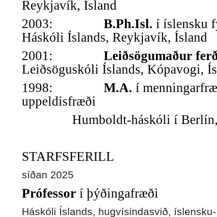
Reykjavík, Ísland
2003:
B.Ph.Isl.
í íslensku 
Háskóli Íslands, Reykjavík, Ísland
2001:
Leiðsögumaður ferð
Leiðsöguskóli Íslands, Kópavogi, Í
1998:
M.A.
í menningarfræ
uppeldisfræði
Humboldt-háskóli í Berlín
STARFSFERILL
síðan 2025
Prófessor
í þýðingafræði
Háskóli Íslands, hugvísindasvið, íslensku