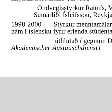
Öndvegisstyrkur Rannís, V
Sumarliði Ísleifsson, Reyk
1998-2000 Styrkur menntamálaráð
nám í íslensku fyrir erlenda stúdent
úthlutað í gegnum DA
Akademischer Austauschdienst
)