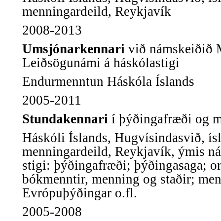
menningardeild, Reykjavík
2008-2013
Umsjónarkennari
við námskeiðið 
Leiðsögunámi á háskólastigi
Endurmenntun Háskóla Íslands
2005-2011
Stundakennari
í þýðingafræði og 
Háskóli Íslands, Hugvísindasvið, ís
menningardeild, Reykjavík,
ýmis n
stigi
: þýðingafræði; þýðingasaga; o
bókmenntir, menning og staðir;
men
Evrópuþýðingar o.fl.
2005-2008