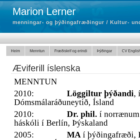
Marion Lerner
menningar- og þýðingafræðingur / Kultur- un
Heim
Menntun
Fræðiskrif og erindi
Þýðingar
CV Englis
Æviferill íslenska
MENNTUN
2010:
Löggiltur þýðandi
,
Dómsmálaráðuneytið, Ísland
2010:
Dr. phil.
í norrænum
háskóli í Berlín, Þýskaland
2005:
MA
í þýðingafræði,