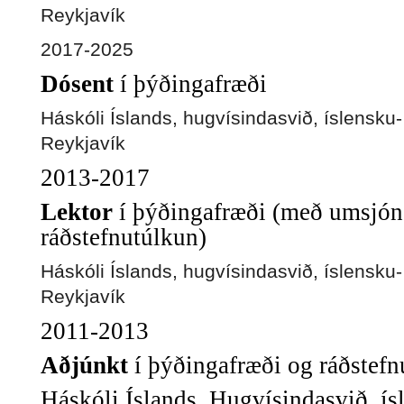
Reykjavík
2017-2025
Dósent
í þýðingafræði
Háskóli Íslands, hugvísindasvið, íslensku
Reykjavík
2013-2017
Lektor
í þýðingafræði (með umsjón
ráðstefnutúlkun)
Háskóli Íslands, hugvísindasvið, íslensku
Reykjavík
2011-2013
Aðjúnkt
í þýðingafræði og ráðstefn
Háskóli Íslands, Hugvísindasvið, ís