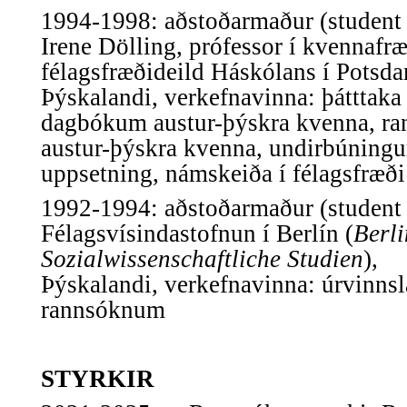
1994-1998: a
ðstoðarmaður (student 
Irene Dölling, prófessor í kvennafr
félagsfræðideild Háskólans í Potsd
Þýskalandi,
verkefnavinna: þátttaka
dagbókum austur-þýskra kvenna,
ra
austur-þýskra kvenna, undirbúningu
uppsetning,
námskeiða í félagsfræði
1992-1994: a
ðstoðarmaður (student 
Félagsvísindastofnun í Berlín
(
Berli
Sozialwissenschaftliche Studien
),
Þýskalandi,
verkefnavinna: úrvinns
rannsóknum
STYRKIR