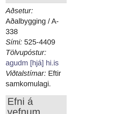
Aðsetur:
Aðalbygging / A-
338
Sími:
525-4409
Tölvupóstur:
agudm [hjá] hi.is
Viðtalstímar:
Eftir
samkomulagi.
Efni á
vefnum