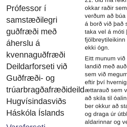
Prófessor í
okkar raðir sem
verðum að búa o
samstæðilegri
á borð við það 
guðfræði með
taka vel á móti
fjölbreytileiki
áherslu á
ekki ógn.
kvennaguðfræði
Eitt munum við 
Deildarforseti við
landið með auðl
sem við megum
Guðfræði- og
eftir því hverni
trúarbragðafræðideild
ættarauð sem v
að skila til óal
Hugvísindasviðs
ber okkur að st
Háskóla Íslands
og draga úr útb
aldarinnar og ve