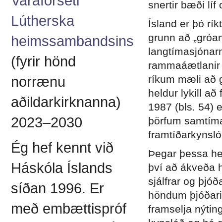
Varaforseti
snertir bæði líf
Lútherska
Ísland er þó rí
grunn að „gróan
heimssambandsins
langtímasjónarm
(fyrir hönd
rammaáætlanir u
ríkum mæli að g
norrænu
heldur lykill a
aðildarkirknanna)
1987 (bls. 54) 
2023–2030
þörfum samtíma
framtíðarkynsló
Ég hef kennt við
Þegar þessa hef
Háskóla Íslands
því að ákveða h
sjálfrar og þjóð
síðan 1996. Er
höndum þjóðarin
með embættispróf
framselja nýtin