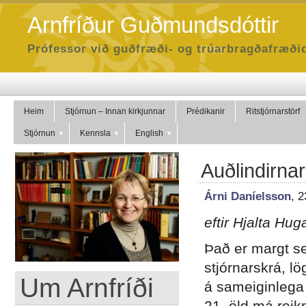
Arnfríður Guðmundsdóttir
Prófessor við guðfræði- og trúarbragðafræðid
Heim
Stjórnun – Innan kirkjunnar
Prédikanir
Ritstjórnarstörf
Stjórnun
Kennsla
English
Auðlindirnar
Árni Daníelsson
, 
eftir Hjalta Hu
Það er margt s
stjórnarskrá, l
Um Arnfríði
á sameiginlega 
21. öld má reikn