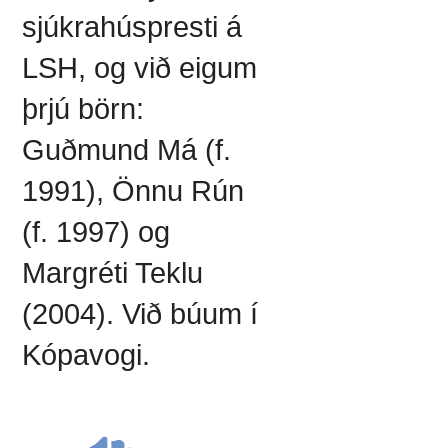
sjúkrahúspresti á
LSH, og við eigum
þrjú börn:
Guðmund Má (f.
1991), Önnu Rún
(f. 1997) og
Margréti Teklu
(2004). Við búum í
Kópavogi.