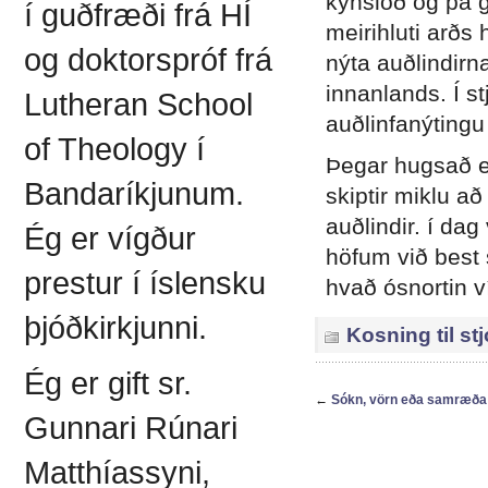
kynslóð og þá 
í guðfræði frá HÍ
meirihluti arðs 
og doktorspróf frá
nýta auðlindirn
innanlands. Í s
Lutheran School
auðlinfanýtingu
of Theology í
Þegar hugsað er
Bandaríkjunum.
skiptir miklu að
auðlindir. í da
Ég er vígður
höfum við best 
prestur í íslensku
hvað ósnortin ví
þjóðkirkjunni.
Kosning til st
Ég er gift sr.
←
Sókn, vörn eða samræða —
Gunnari Rúnari
Matthíassyni,