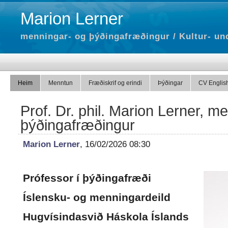
Marion Lerner
menningar- og þýðingafræðingur / Kultur- un
Heim
Menntun
Fræðiskrif og erindi
Þýðingar
CV Englis
Prof. Dr. phil. Marion Lerner, m
þýðingafræðingur
Marion Lerner
, 16/02/2026 08:30
Prófessor í þýðingafræði
Íslensku- og menningardeild
Hugvísindasvið Háskola Íslands