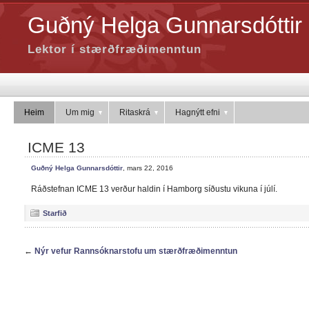
Guðný Helga Gunnarsdóttir
Lektor í stærðfræðimenntun
Heim
Um mig
Ritaskrá
Hagnýtt efni
ICME 13
Guðný Helga Gunnarsdóttir
, mars 22, 2016
Ráðstefnan ICME 13 verður haldin í Hamborg síðustu vikuna í júlí.
Starfið
←
Nýr vefur Rannsóknarstofu um stærðfræðimenntun