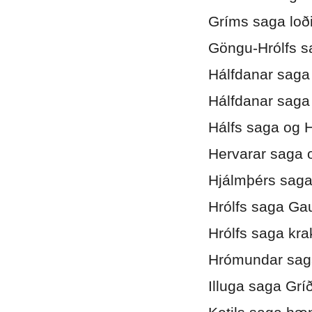
Gríms saga loð
Göngu-Hrólfs s
Hálfdanar saga
Hálfdanar saga
Hálfs saga og 
Hervarar saga 
Hjálmþérs saga
Hrólfs saga Ga
Hrólfs saga kra
Hrómundar sag
Illuga saga Grí