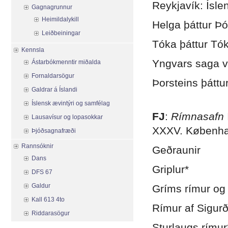
Reykjavík: Ísl
Gagnagrunnur
Heimildalykill
Helga þáttur Þó
Leiðbeiningar
Tóka þáttur Tó
Kennsla
Yngvars saga v
Ástarbókmenntir miðalda
Fornaldarsögur
Þorsteins þátt
Galdrar á Íslandi
.
Íslensk ævintýri og samfélag
FJ
:
Rímnasafn
Lausavísur og lopasokkar
XXXV. Københa
Þjóðsagnafræði
Rannsóknir
Geðraunir
Dans
Griplur*
DFS 67
Galdur
Gríms rímur og
Kall 613 4to
Rímur af Sigurði
Riddarasögur
Sturlaugs rímur