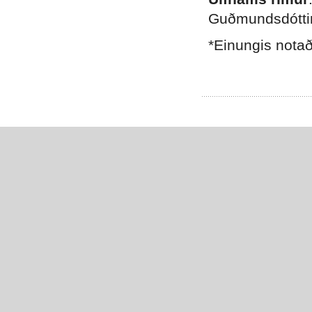
Guðmundsdóttir
*Einungis notað
.