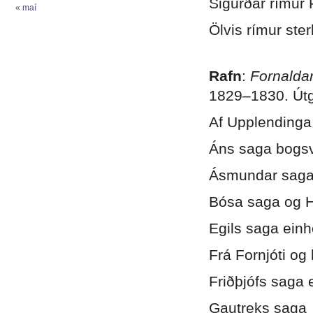
Sigurðar rímur 
« maí
Ölvis rímur sterk
.
Rafn
:
Fornalda
1829–1830. Útg
Af Upplending
Áns saga bogsv
Ásmundar sag
Bósa saga og 
Egils saga ein
Frá Fornjóti o
Friðþjófs saga
Gautreks saga