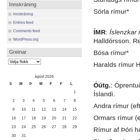
Innskráning
Sörla rímur*
Innskráning
.
Entries feed
ÍMR
:
Íslenzkar
Comments feed
WordPress.org
Halldórsson. R
Greinar
Bósa rímur*
Greinar
Haralds rímur 
.
ágúst 2026
S
M
Þ
M
F
F
L
Óútg.
: Óprentu
1
Íslandi.
2
3
4
5
6
7
8
Andra rímur (ef
9
10
11
12
13
14
15
Ormars rímur (e
16
17
18
19
20
21
22
23
24
25
26
27
28
29
Rímur af Þóri há
30
31