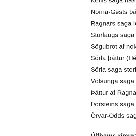
Ketils saga hæ
Norna-Gests þá
Ragnars saga l
Sturlaugs saga
Sögubrot af no
Sörla þáttur (
Sörla saga ster
Völsunga saga
Þáttur af Ragn
Þorsteins saga
Örvar-Odds sa
.
Úlfhams rímur