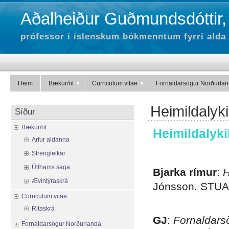
Aðalheiður Guðmundsdóttir,
prófessor í íslenskum bókmenntum fyrri alda 
Heim
Bækur/rit
Curriculum vitae
Fornaldarsögur Norðurla
Heimildalykil
Síður
Bækur/rit
Heimildalyki
Arfur aldanna
.
Strengleikar
Úlfhams saga
Bjarka rímur
:
H
Ævintýraskrá
Jónsson. STUA
Curriculum vitae
.
Ritaskrá
GJ
:
Fornaldars
Fornaldarsögur Norðurlanda