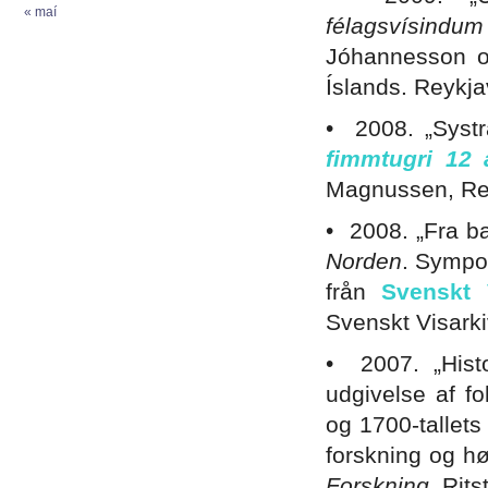
« maí
félagsvísindum
Jóhannesson og
Íslands. Reykja
• 2008. „Systr
fimmtugri 12 
Magnussen, Rey
• 2008. „Fra b
Norden
. Sympo
från
Svenskt 
Svenskt Visark
• 2007. „Histor
udgivelse af f
og 1700-tallets 
forskning og hø
Forskning
. Rit