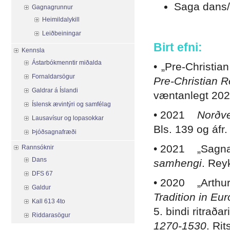
Saga dans/d
Gagnagrunnur
Heimildalykill
.
Leiðbeiningar
Birt efni:
Kennsla
Ástarbókmenntir miðalda
• „Pre-Christia
Fornaldarsögur
Pre-Christian
Re
Galdrar á Íslandi
væntanlegt 202
Íslensk ævintýri og samfélag
• 2021
Norðv
Lausavísur og lopasokkar
Bls. 139 og áfr.
Þjóðsagnafræði
• 2021 „Sagnar
Rannsóknir
Dans
samhengi
. Rey
DFS 67
• 2020 „Arthur
Galdur
Tradition in Eu
Kall 613 4to
5. bindi ritraða
Riddarasögur
1270-1530
. Ri