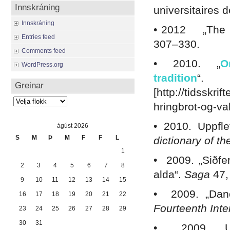
Innskráning
universitaires 
Innskráning
• 2012 „The D
Entries feed
307–330.
Comments feed
• 2010. „
O
WordPress.org
tradition
Greinar
[http://tidsskri
Greinar
hringbrot-og-v
• 2010. Uppfle
ágúst 2026
S
M
Þ
M
F
F
L
dictionary of t
1
• 2009. „Siðfe
2
3
4
5
6
7
8
alda“.
Saga
47,
9
10
11
12
13
14
15
• 2009. „Danc
16
17
18
19
20
21
22
Fourteenth Int
23
24
25
26
27
28
29
30
31
• 2009. „Um