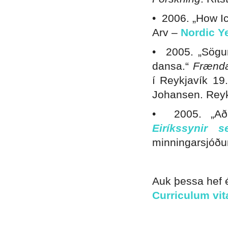
• 2006. „How Ic
Arv –
Nordic Y
• 2005. „Sögur
dansa.“
Frænda
í Reykjavík 19
Johansen. Reyk
• 2005. „Að
Eiríkssynir
minningarsjóðu
.
Auk þessa hef é
Curriculum vit
.