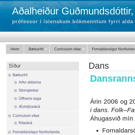
Aðalheiður Guðmundsdóttir,
prófessor í íslenskum bókmenntum fyrri alda 
Heim
Bækur/rit
Curriculum vitae
Fornaldarsögur Norðurla
Dans
Síður
Bækur/rit
Dansrann
Arfur aldanna
.
Strengleikar
Úlfhams saga
Árin 2006 og 2
Ævintýraskrá
i dans. Folk–F
Curriculum vitae
Áhugasvið mín 
Ritaskrá
Fornaldars
Fornaldarsögur Norðurlanda