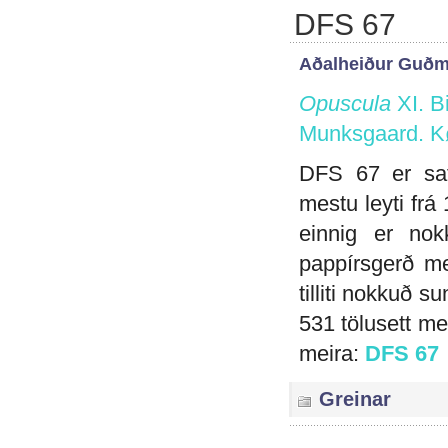
DFS 67
Aðalheiður Guðm
Opuscula
XI. B
Munksgaard. K
DFS 67 er saf
mestu leyti frá 
einnig er nok
pappírsgerð m
tilliti nokkuð s
531 tölusett me
meira:
DFS 67
Greinar