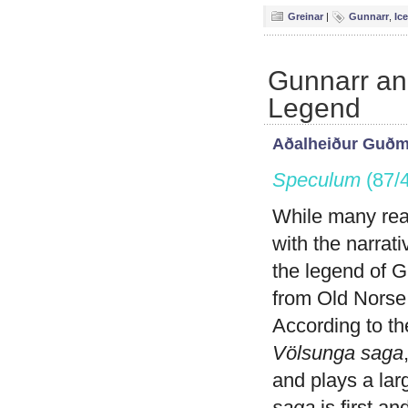
Greinar
|
Gunnarr
,
Ic
Gunnarr and
Legend
Aðalheiður Guðm
Speculum
(87/
While many reade
with the narrati
the legend of G
from Old Norse 
According to th
Völsunga saga
and plays a lar
saga
is first an