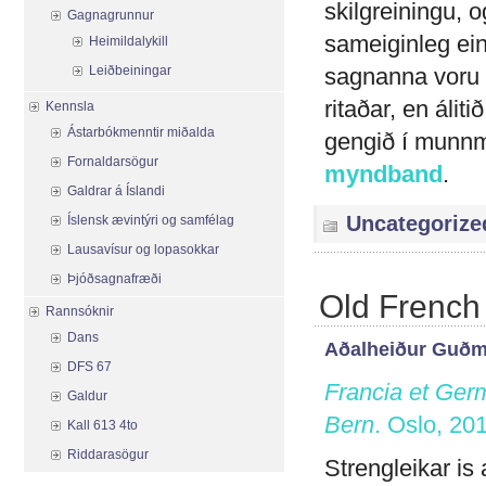
skilgreiningu, 
Gagnagrunnur
sameiginleg eink
Heimildalykill
Leiðbeiningar
sagnanna voru s
ritaðar, en álit
Kennsla
Ástarbókmenntir miðalda
gengið í munnm
Fornaldarsögur
myndband
.
Galdrar á Íslandi
Uncategorize
Íslensk ævintýri og samfélag
Lausavísur og lopasokkar
Þjóðsagnafræði
Old French
Rannsóknir
Dans
Aðalheiður Guðm
DFS 67
Francia et Germ
Galdur
Bern
. Oslo, 20
Kall 613 4to
Riddarasögur
Strengleikar is 