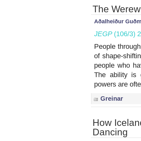
The Werewol
Aðalheiður Guðm
JEGP
(106/3) 
People through
of shape-shifti
people who hav
The ability is
powers are oft
Greinar
How Iceland
Dancing