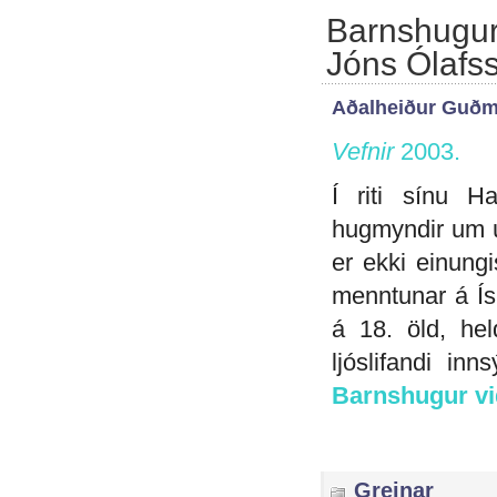
Barnshugur
Jóns Ólafs
Aðalheiður Guðm
Vefnir
2003.
Í riti sínu 
hugmyndir um ú
er ekki einung
menntunar á Ís
á 18. öld, hel
ljóslifandi in
Barnshugur vi
Greinar