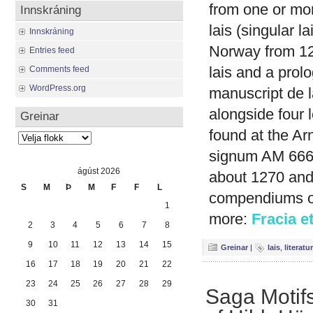
from one or mor
Innskráning
lais (singular l
Innskráning
Norway from 121
Entries feed
lais and a prol
Comments feed
WordPress.org
manuscript de l
alongside four 
Greinar
found at the A
Greinar
signum AM 666 
ágúst 2026
about 1270 and 
S
M
Þ
M
F
F
L
compendiums of 
1
more:
Fracia e
2
3
4
5
6
7
8
9
10
11
12
13
14
15
Greinar
|
lais
,
literatu
16
17
18
19
20
21
22
23
24
25
26
27
28
29
Saga Motif
30
31