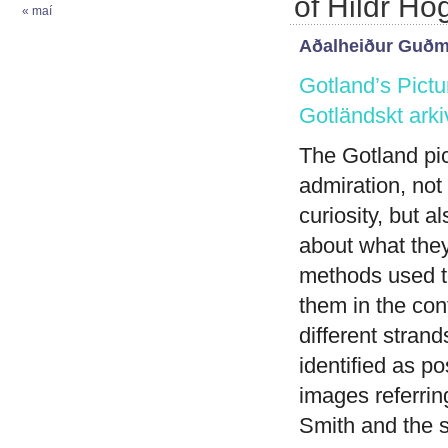
of Hildr Hö
« maí
Aðalheiður Guðm
Gotland’s Pictu
Gotländskt arki
The Gotland pic
admiration, not
curiosity, but 
about what they
methods used t
them in the cont
different stran
identified as p
images referri
Smith and the 