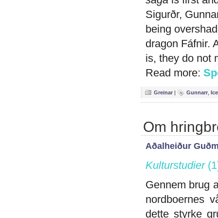
Sigurðr, Gunnar
being overshad
dragon Fáfnir.
is, they do not
Read more:
Sp
Greinar
|
Gunnarr
,
Ic
Om hringbro
Aðalheiður Guðm
Kulturstudier
(1
Gennem brug af 
nordboernes v
dette styrke gr