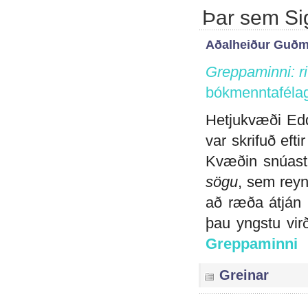
Þar sem Si
Aðalheiður Guðm
Greppaminni: ri
bókmenntafélag
Hetjukvæði Ed
var skrifuð eft
Kvæðin snúast 
sögu
, sem reyn
að ræða átján k
þau yngstu virð
Greppaminni
Greinar