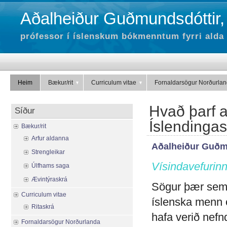
Aðalheiður Guðmundsdóttir,
prófessor í íslenskum bókmenntum fyrri alda 
Heim
Bækur/rit
Curriculum vitae
Fornaldarsögur Norðurla
Hvað þarf að
Síður
Íslendinga
Bækur/rit
Arfur aldanna
Aðalheiður Guðm
Strengleikar
Vísindavefurin
Úlfhams saga
Ævintýraskrá
Sögur þær sem Í
Curriculum vitae
íslenska menn 
Ritaskrá
hafa verið nefn
Fornaldarsögur Norðurlanda