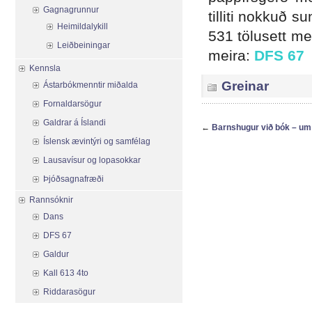
Gagnagrunnur
tilliti nokkuð s
Heimildalykill
531 tölusett me
Leiðbeiningar
meira:
DFS 67
Kennsla
Greinar
Ástarbókmenntir miðalda
Fornaldarsögur
Galdrar á Íslandi
←
Barnshugur við bók – um
Íslensk ævintýri og samfélag
Lausavísur og lopasokkar
Þjóðsagnafræði
Rannsóknir
Dans
DFS 67
Galdur
Kall 613 4to
Riddarasögur