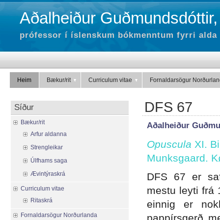
Aðalheiður Guðmundsdóttir,
prófessor í íslenskum bókmenntum fyrri alda 
Heim
Bækur/rit
Curriculum vitae
Fornaldarsögur Norðurla
DFS 67
Síður
Bækur/rit
Aðalheiður Guðmu
Arfur aldanna
Opuscula
XI. B
Strengleikar
Munksgaard. K
Úlfhams saga
Ævintýraskrá
DFS 67 er saf
mestu leyti frá 
Curriculum vitae
Ritaskrá
einnig er nok
Fornaldarsögur Norðurlanda
pappírsgerð m