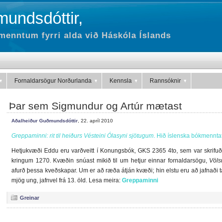
undsdóttir,
menntum fyrri alda við Háskóla Íslands
Fornaldarsögur Norðurlanda
Kennsla
Rannsóknir
Þar sem Sigmundur og Artúr mætast
Aðalheiður Guðmundsdóttir
, 22. apríl 2010
Greppaminni: rit til heiðurs Vésteini Ólasyni sjötugum
. Hið íslenska bókmennta
Hetjukvæði Eddu eru varðveitt í Konungsbók, GKS 2365 4to, sem var skrifuð ef
kringum 1270. Kvæðin snúast mikið til um hetjur einnar fornaldarsögu,
Völ
afurð þessa kveðskapar. Um er að ræða átján kvæði; hin elstu eru að jafnaði tal
mjög ung, jafnvel frá 13. öld. Lesa meira:
Greppaminni
Greinar