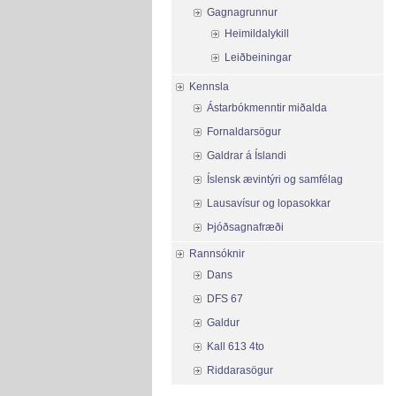
Gagnagrunnur
Heimildalykill
Leiðbeiningar
Kennsla
Ástarbókmenntir miðalda
Fornaldarsögur
Galdrar á Íslandi
Íslensk ævintýri og samfélag
Lausavísur og lopasokkar
Þjóðsagnafræði
Rannsóknir
Dans
DFS 67
Galdur
Kall 613 4to
Riddarasögur