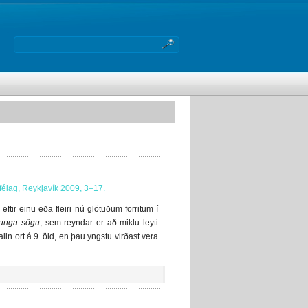
félag, Reykjavík 2009, 3–17.
tir einu eða fleiri nú glötuðum forritum í
sunga sögu
, sem reyndar er að miklu leyti
in ort á 9. öld, en þau yngstu virðast vera