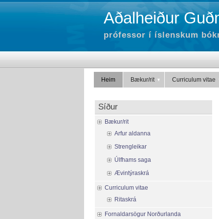
Aðalheiður Guðm
prófessor í íslenskum bók
Heim
Bækur/rit
Curriculum vitae
Síður
Bækur/rit
Arfur aldanna
Strengleikar
Úlfhams saga
Ævintýraskrá
Curriculum vitae
Ritaskrá
Fornaldarsögur Norðurlanda