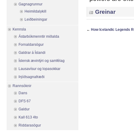
Gagnagrunnur
Greinar
Heimildalykill
Leiðbeiningar
Kennsla
←
How Icelandic Legends Re
Ástarbókmenntir miðalda
Fornaldarsögur
Galdrar á Íslandi
Íslensk ævintýri og samfélag
Lausavísur og lopasokkar
Þjóðsagnafræði
Rannsóknir
Dans
DFS 67
Galdur
Kall 613 4to
Riddarasögur