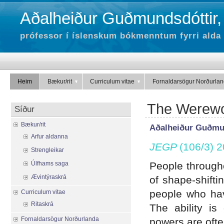
Aðalheiður Guðmundsdóttir,
prófessor í íslenskum bókmenntum fyrri alda 
Heim
Bækur/rit
Curriculum vitae
Fornaldarsögur Norðurla
The Werewol
Síður
Bækur/rit
Aðalheiður Guðmu
Arfur aldanna
JEGP
(106/3) 
Strengleikar
Úlfhams saga
People through
Ævintýraskrá
of shape-shifti
people who hav
Curriculum vitae
Ritaskrá
The ability is
Fornaldarsögur Norðurlanda
powers are oft