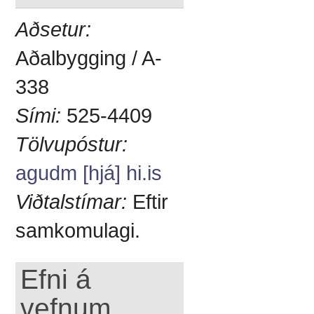
Aðsetur:
Aðalbygging / A-
338
Sími:
525-4409
Tölvupóstur:
agudm [hjá] hi.is
Viðtalstímar:
Eftir
samkomulagi.
Efni á
vefnum