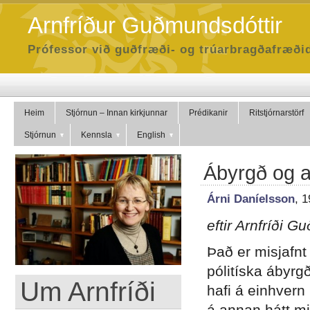
Arnfríður Guðmundsdóttir
Prófessor við guðfræði- og trúarbragðafræðid
Heim
Stjórnun – Innan kirkjunnar
Prédikanir
Ritstjórnarstörf
Stjórnun
Kennsla
English
Ábyrgð og 
Árni Daníelsson
, 
eftir Arnfríði 
Það er misjafnt
pólitíska ábyrg
Um Arnfríði
hafi á einhvern
á annan hátt mi