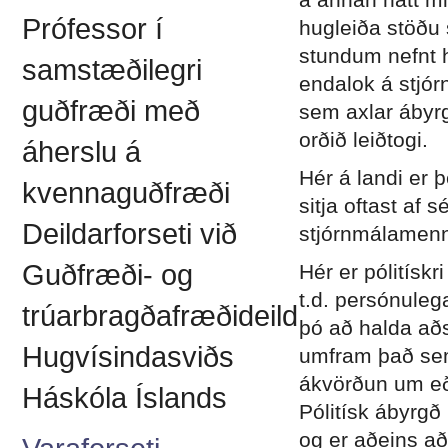
Prófessor í
hugleiða stöðu s
stundum nefnt 
samstæðilegri
endalok á stjór
guðfræði með
sem axlar ábyrg
orðið leiðtogi.
áherslu á
Hér á landi er 
kvennaguðfræði
sitja oftast af s
Deildarforseti við
stjórnmálamenn
Guðfræði- og
Hér er pólitísk
t.d. persónuleg
trúarbragðafræðideild
þó að halda aðs
Hugvísindasviðs
umfram það sem
ákvörðun um eða
Háskóla Íslands
Pólitísk ábyrgð
og er aðeins að 