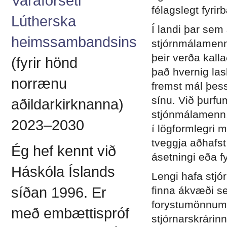
Varaforseti
félagslegt fyrir
Lútherska
Í landi þar sem
heimssambandsins
stjórnmálamenn e
þeir verða kalla
(fyrir hönd
það hvernig las
norrænu
fremst mál þess
sínu. Við þurfu
aðildarkirknanna)
stjónmálamenn, 
2023–2030
í lögformlegri 
tveggja aðhafst
Ég hef kennt við
ásetningi eða fy
Háskóla Íslands
Lengi hafa stjó
síðan 1996. Er
finna ákvæði se
forystumönnum h
með embættispróf
stjórnarskrári