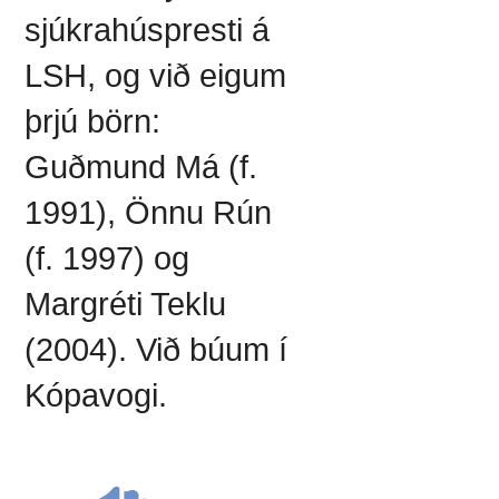
sjúkrahúspresti á
LSH, og við eigum
þrjú börn:
Guðmund Má (f.
1991), Önnu Rún
(f. 1997) og
Margréti Teklu
(2004). Við búum í
Kópavogi.