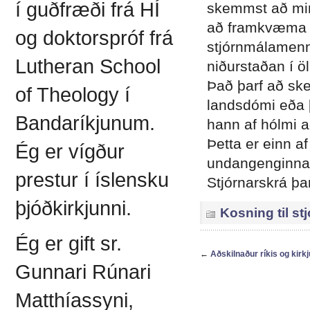
í guðfræði frá HÍ
skemmst að minn
að framkvæma þ
og doktorspróf frá
stjórnmálamenn 
Lutheran School
niðurstaðan í öl
Það þarf að ske
of Theology í
landsdómi eða 
Bandaríkjunum.
hann af hólmi a
Þetta er einn a
Ég er vígður
undangenginna m
prestur í íslensku
Stjórnarskrá þar
þjóðkirkjunni.
Kosning til st
Ég er gift sr.
←
Aðskilnaður ríkis og kirkj
Gunnari Rúnari
Matthíassyni,