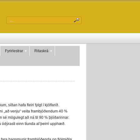
Fyrirlestrar
Ritaskrá
síðan hafa fleiri fylgt í kjölfarið.
muni „að venju“ veita frambjóðendum 40 %
 sé mögulegt að ná til 90 % þjóðarinnar.
á ódýrasti einn tíunda af þeirri upphæð.
 fara hagsmunir frambjóðenda og fjölmiðla