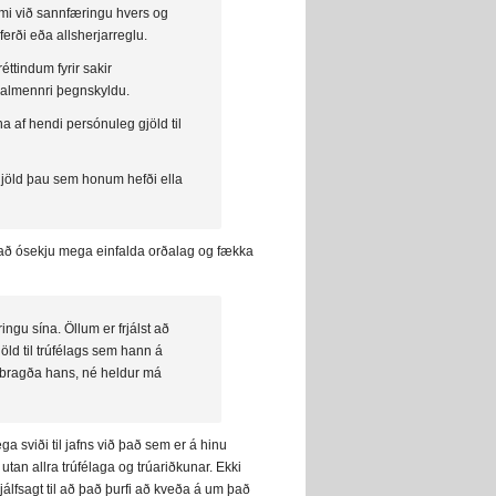
mræmi við sannfæringu hvers og
erði eða allsherjarreglu.
ttindum fyrir sakir
n almennri þegnskyldu.
na af hendi persónuleg gjöld til
 gjöld þau sem honum hefði ella
 að ósekju mega einfalda orðalag og fækka
ingu sína. Öllum er frjálst að
öld til trúfélags sem hann á
arbragða hans, né heldur má
ga sviði til jafns við það sem er á hinu
utan allra trúfélaga og trúariðkunar. Ekki
f sjálfsagt til að það þurfi að kveða á um það