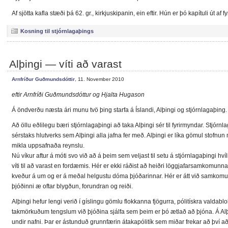
Af sjötta kafla stæði þá 62. gr., kirkjuskipanin, ein eftir. Hún er þó kapítuli út af
Kosning til stjórnlagaþings
Alþingi — víti að varast
Arnfríður Guðmundsdóttir
, 11. November 2010
eftir Arnfríði Guðmundsdóttur og Hjalta Hugason
Á öndverðu næsta ári munu tvö þing starfa á Íslandi, Alþingi og stjórnlagaþing.
Að öllu eðlilegu bæri stjórnlagaþingi að taka Alþingi sér til fyrirmyndar. Stjórn
sérstaks hlutverks sem Alþingi alla jafna fer með. Alþingi er líka gömul stofn
mikla uppsafnaða reynslu.
Nú víkur aftur á móti svo við að á þeim sem veljast til setu á stjórnlagaþingi hvíl
víti til að varast en fordæmis. Hér er ekki ráðist að heiðri löggjafarsamkomunnar
kveður á um og er á meðal helgustu dóma þjóðarinnar. Hér er átt við samkomun
þjóðinni æ oftar blygðun, forundran og reiði.
Alþingi hefur lengi verið í gíslingu gömlu flokkanna fjögurra, pólitískra valdablokka
takmörkuðum tengslum við þjóðina sjálfa sem þeim er þó ætlað að þjóna. Á Alþ
undir nafni. Þar er ástunduð grunnfærin átakapólitík sem miðar frekar að því