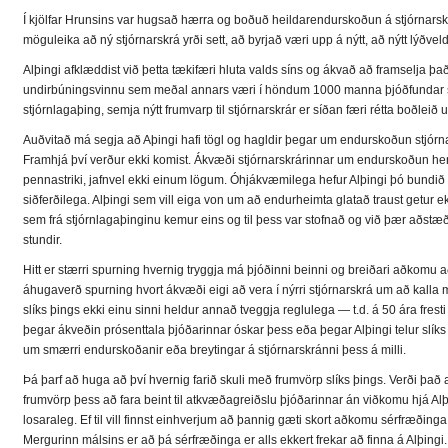
Í kjölfar Hrunsins var hugsað hærra og boðuð heildarendurskoðun á stjórnarskr
möguleika að ný stjórnarskrá yrði sett, að byrjað væri upp á nýtt, að nýtt lýðveldi
Alþingi afklæddist við þetta tækifæri hluta valds síns og ákvað að framselja það 
undirbúningsvinnu sem meðal annars væri í höndum 1000 manna þjóðfundar sky
stjórnlagaþing, semja nýtt frumvarp til stjórnarskrár er síðan færi rétta boðleið 
Auðvitað má segja að Aþingi hafi tögl og hagldir þegar um endurskoðun stjórnar
Framhjá því verður ekki komist. Ákvæði stjórnarskrárinnar um endurskoðun henn
pennastriki, jafnvel ekki einum lögum. Óhjákvæmilega hefur Alþingi þó bundið 
siðferðilega. Alþingi sem vill eiga von um að endurheimta glatað traust getur ek
sem frá stjórnlagaþinginu kemur eins og til þess var stofnað og við þær aðstæð
stundir.
Hitt er stærri spurning hvernig tryggja má þjóðinni beinni og breiðari aðkomu að
áhugaverð spurning hvort ákvæði eigi að vera í nýrri stjórnarskrá um að kalla meg
slíks þings ekki einu sinni heldur annað tveggja reglulega — t.d. á 50 ára fres
þegar ákveðin prósenttala þjóðarinnar óskar þess eða þegar Alþingi telur slíks þu
um smærri endurskoðanir eða breytingar á stjórnarskránni þess á milli.
Þá þarf að huga að því hvernig farið skuli með frumvörp slíks þings. Verði þa
frumvörp þess að fara beint til atkvæðagreiðslu þjóðarinnar án viðkomu hjá Al
losaraleg. Ef til vill finnst einhverjum að þannig gæti skort aðkomu sérfræðing
Mergurinn málsins er að þá sérfræðinga er alls ekkert frekar að finna á Alþing