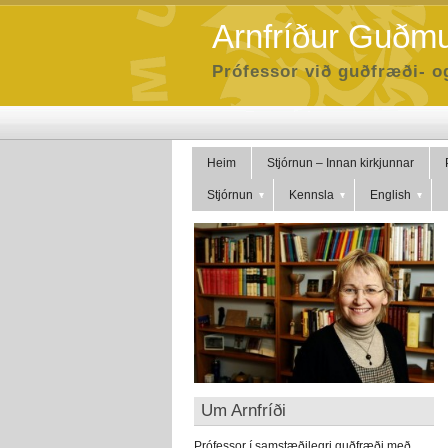
Arnfríður Guðmu
Prófessor við guðfræði- o
Heim
Stjórnun – Innan kirkjunnar
Stjórnun
Kennsla
English
Um Arnfríði
Prófessor í samstæðilegri guðfræði með