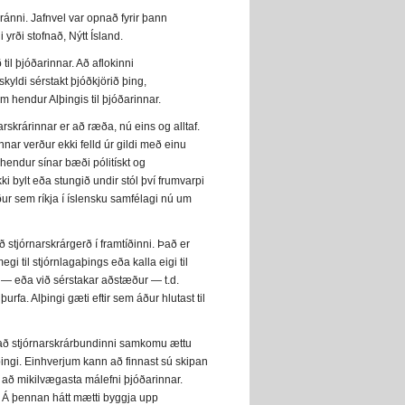
ánni. Jafnvel var opnað fyrir þann
 yrði stofnað, Nýtt Ísland.
til þjóðarinnar. Að aflokinni
ldi sérstakt þjóðkjörið þing,
um hendur Alþingis til þjóðarinnar.
skrárinnar er að ræða, nú eins og alltaf.
ar verður ekki felld úr gildi með einu
hendur sínar bæði pólitískt og
ki bylt eða stungið undir stól því frumvarpi
ur sem ríkja í íslensku samfélagi nú um
 stjórnarskrárgerð í framtíðinni. Það er
i til stjórnlagaþings eða kalla eigi til
ti — eða við sérstakar aðstæður — t.d.
rfa. Alþingi gæti eftir sem áður hlutast til
ð að stjórnarskrárbundinni samkomu ættu
þingi. Einhverjum kann að finnast sú skipan
a að mikilvægasta málefni þjóðarinnar.
i. Á þennan hátt mætti byggja upp