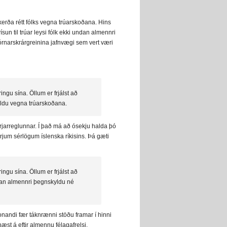
erða rétt fólks vegna trúarskoðana. Hins
ísun til trúar leysi fólk ekki undan almennri
jórnarskrárgreinina jafnvægi sem vert væri
ingu sína. Öllum er frjálst að
yldu vegna trúarskoðana.
herjarreglunnar. Í það má að ósekju halda þó
rjum sérlögum íslenska ríkisins. Þá gæti
ingu sína. Öllum er frjálst að
dan almennri þegnskyldu né
vonandi fær táknrænni stöðu framar í hinni
næst á eftir almennu félagafrelsi.