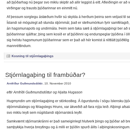
að þjóðarhag nú þegar svo miklu skiptir að allir leggist á eitt. Afleiðingin er að 
virðingar og trausts þjóðarinnar en einmitt nú.
Af þessum sorglegu ástæðum hvílir sú skylda á herðum þeirra sem veljast til se
Íslandi sé mögulegt að stunda stjórnmál, það er stefnumörkun fyrir samfélagið, 
án hagsmunapots og undirmála. Þeim sem taka sæti á stjórnlagaþingi ber að 
þjóðarinnar sjálfrar; þing sem kosið er af þjóðinni og endurspeglar þjóðina í öl
sig helstu hagsmunum þjóðarinnar sem er það að hér komist á réttlátt þjóðfélg b
mannréttindum.
Kosning til stjórnlagaþings
Stjórnlagaþing til frambúðar?
Arnfríður Guðmundsdóttir
, 10. November 2010
eftir Arnfríði Guðmundsdóttur og Hjalta Hugason
Hugmyndin um stjórnlagaþing er stórkostleg. Á ögurstundu í sögu íslensku þjóða
stjórnmálalegs og félagslegs Hruns, var ákveðið að fara nýja leið. Alþingi afsal
svo miklu leyti sem núgildandi stjórnarskrá leyfir.
Samkvæmt stjórnarskránni er það sameiginlegt hlutverk þings og þjóðar að br
samþykkja hverja breytingu og á milli er þjóðin spurð álits í alþingiskosningum