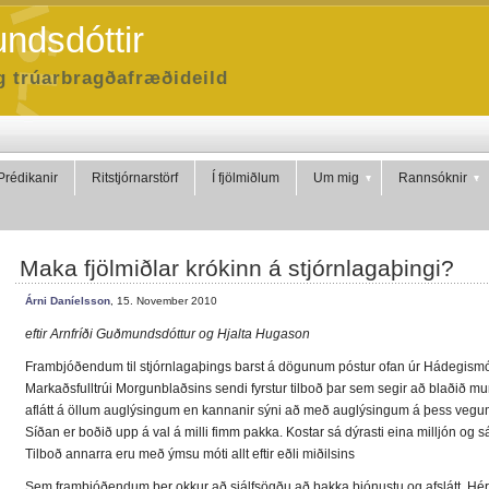
ndsdóttir
g trúarbragðafræðideild
Prédikanir
Ritstjórnarstörf
Í fjölmiðlum
Um mig
Rannsóknir
Maka fjölmiðlar krókinn á stjórnlagaþingi?
Árni Daníelsson
, 15. November 2010
eftir Arnfríði Guðmundsdóttur og Hjalta Hugason
Frambjóðendum til stjórnlagaþings barst á dögunum póstur ofan úr Hádegismóum, 
Markaðsfulltrúi Morgunblaðsins sendi fyrstur tilboð þar sem segir að blaðið 
aflátt á öllum auglýsingum en kannanir sýni að með auglýsingum á þess vegum
Síðan er boðið upp á val á milli fimm pakka. Kostar sá dýrasti eina milljón og s
Tilboð annarra eru með ýmsu móti allt eftir eðli miðilsins
Sem frambjóðendum ber okkur að sjálfsögðu að þakka þjónustu og afslátt. Hér