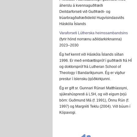
áherslu á kvennaguðfræði
Deildarforseti við Guðfræði- og
trúarbragðafræðideild Hugvísindasviðs
Háskóla Íslands
Varaforseti Lútherska heimssambandsins
(fyrir hönd norrænu aðildarkirknanna)
2023–2030
Ég hef kennt við Háskóla Íslands síðan
1996. Er með embættispróf í guðfræði frá HÍ
og doktorspróf frá Lutheran School of
Theology í Bandaríkjunum. Ég er vígður
prestur í íslensku þjóðkirkjunni.
Ég er gift sr. Gunnari Rúnari Matthíassyni,
sjúkrahúspresti á LSH, og við eigum þrjú
börn: Guðmund Má (f. 1991), Önnu Rún (f.
1997) og Margréti Teklu (2004). Við búum í
Kópavogi.