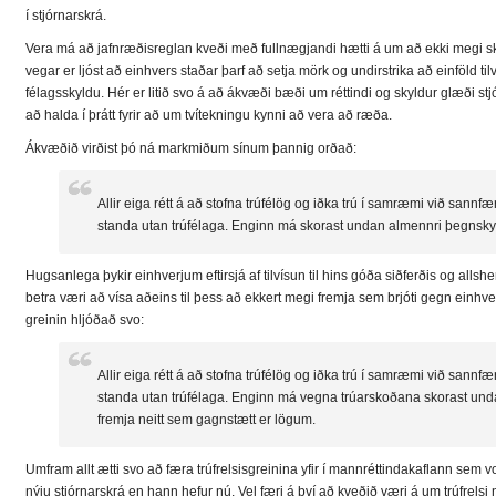
í stjórnarskrá.
Vera má að jafnræðisreglan kveði með fullnægjandi hætti á um að ekki megi sk
vegar er ljóst að einhvers staðar þarf að setja mörk og undirstrika að einföld tilv
félagsskyldu. Hér er litið svo á að ákvæði bæði um réttindi og skyldur glæði st
að halda í þrátt fyrir að um tvítekningu kynni að vera að ræða.
Ákvæðið virðist þó ná markmiðum sínum þannig orðað:
Allir eiga rétt á að stofna trúfélög og iðka trú í samræmi við sannfær
standa utan trúfélaga. Enginn má skorast undan almennri þegnsk
Hugsanlega þykir einhverjum eftirsjá af tilvísun til hins góða siðferðis og alls
betra væri að vísa aðeins til þess að ekkert megi fremja sem brjóti gegn einhve
greinin hljóðað svo:
Allir eiga rétt á að stofna trúfélög og iðka trú í samræmi við sannfær
standa utan trúfélaga. Enginn má vegna trúarskoðana skorast un
fremja neitt sem gagnstætt er lögum.
Umfram allt ætti svo að færa trúfrelsisgreinina yfir í mannréttindakaflann sem 
nýju stjórnarskrá en hann hefur nú. Vel færi á því að kveðið væri á um trúfrelsi 