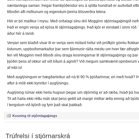
væntanlega saman. Þegar frambjóðendur eru á sjötta hundrað er auðvitað eftir 
tilboðin afli miðlunum og eigendum þeirra töluverðra tekna.
Hér er þó maðkur í mysu. Með orðalagi sínu dró Mogginn stjórnlagaþingið nefni
Það er engin venja að kjósa til stjórnlagaþings. Það kjör er einstakt í sinni röð.
áður hér á landi.
Venjan sem blaðið vísar til er venja sem mótast hefur við prófkjör gömlu flokk
listunum, uppboðsmarkaður þar sem fjármunir ráða mestu um hver fær athyglina 
fen vill Mogginn með tilboði sínu draga kosningarnar til stjórnlagaþings og þar
þjóðin þess af okkur að við bítum á agnið? Við megum samkvæmt opinberum v
af mbl.is!
Með auglýsingum er hægðarleikur að ná til 90 % þjóðarinnar, en með hvað? Því
aftur á móti ekki kynntur í auglýsingu.
Auglýsing rúmar ekki heila hugsun þegar um stjórnlög er að ræða, hvað þá hu
Til að halla ekki réttu máli skal þess getið að margir miðlar ætla einnig að bj
í tengslum við kjörið og fyrir það skal þakkað.
Kosning til stjórnlagaþings
Trúfrelsi í stjórnarskrá