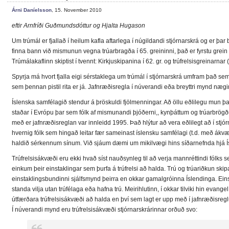
Árni Daníelsson
, 15. November 2010
eftir Arnfríði Guðmundsdóttur og Hjalta Hugason
Um trúmál er fjallað í heilum kafla aftarlega í núgildandi stjórnarskrá og er þar 
finna bann við mismunun vegna trúarbragða í 65. greininni, það er fyrstu grein
Trúmálakaflinn skiptist í tvennt: Kirkjuskipanina í 62. gr. og trúfrelsisgreinarnar (
Spyrja má hvort fjalla eigi sérstaklega um trúmál í stjórnarskrá umfram það sem
sem þennan pistil rita er já. Jafnræðisregla í núverandi eða breyttri mynd nægir
Íslenska samfélagið stendur á þröskuldi fjölmenningar. Að öllu eðlilegu mun þ
staðar í Evrópu þar sem fólk af mismunandi þjóðerni,, kynþáttum og trúarbrögðum 
með er jafnræðisreglan var innleidd 1995. Það hlýtur að vera eðlilegt að í stjó
hvernig fólk sem hingað leitar fær sameinast íslensku samfélagi (t.d. með ákvæð
haldið sérkennum sínum. Við sjáum dæmi um mikilvægi hins síðarnefnda hjá Í
Trúfrelsisákvæði eru ekki hvað síst nauðsynleg til að verja mannréttindi fólks s
einkum þeir einstaklingar sem þurfa á trúfrelsi að halda. Trú og trúariðkun skipa
einstaklingsbundinni sjálfsmynd þeirra en okkar gamalgróinna Íslendinga. Eins 
standa vilja utan trúfélaga eða hafna trú. Meirihlutinn, í okkar tilviki hin evangelísk
útfærðara trúfrelsisákvæði að halda en því sem lagt er upp með í jafnræðisregl
Í núverandi mynd eru trúfrelsisákvæði stjórnarskrárinnar orðuð svo: