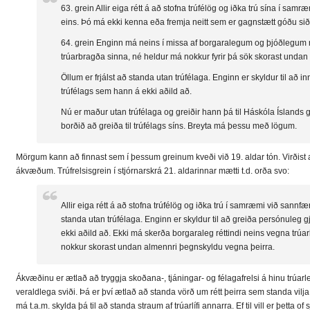
63. grein Allir eiga rétt á að stofna trúfélög og iðka trú sína í sa
eins. Þó má ekki kenna eða fremja neitt sem er gagnstætt góðu siðf
64. grein Enginn má neins í missa af borgaralegum og þjóðlegum ré
trúarbragða sinna, né heldur má nokkur fyrir þá sök skorast unda
Öllum er frjálst að standa utan trúfélaga. Enginn er skyldur til að in
trúfélags sem hann á ekki aðild að.
Nú er maður utan trúfélaga og greiðir hann þá til Háskóla Íslands
borðið að greiða til trúfélags síns. Breyta má þessu með lögum.
Mörgum kann að finnast sem í þessum greinum kveði við 19. aldar tón. Virðist
ákvæðum. Trúfrelsisgrein í stjórnarskrá 21. aldarinnar mætti t.d. orða svo:
Allir eiga rétt á að stofna trúfélög og iðka trú í samræmi við sannfær
standa utan trúfélaga. Enginn er skyldur til að greiða persónuleg gj
ekki aðild að. Ekki má skerða borgaraleg réttindi neins vegna trú
nokkur skorast undan almennri þegnskyldu vegna þeirra.
Ákvæðinu er ætlað að tryggja skoðana-, tjáningar- og félagafrelsi á hinu trúarle
veraldlega sviði. Þá er því ætlað að standa vörð um rétt þeirra sem standa vilja 
má t.a.m. skylda þá til að standa straum af trúarlífi annarra. Ef til vill er þetta o