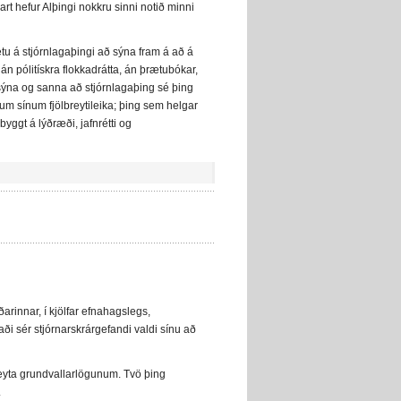
vart hefur Alþingi nokkru sinni notið minni
tu á stjórnlagaþingi að sýna fram á að á
án pólitískra flokkadrátta, án þrætubókar,
sýna og sanna að stjórnlagaþing sé þing
lum sínum fjölbreytileika; þing sem helgar
yggt á lýðræði, jafnrétti og
rinnar, í kjölfar efnahagslegs,
aði sér stjórnarskrárgefandi valdi sínu að
eyta grundvallarlögunum. Tvö þing
.