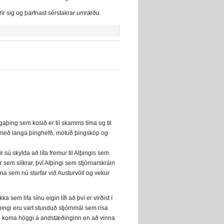
 fyrir sig og þarfnast sérstakrar umræðu.
lagaþing sem kosið er til skamms tíma og til
un með langa þinghefð, mótuð þingsköp og
ir sú skylda að líta fremur til Alþingis sem
 sem slíkrar, því Alþingi sem stjórnarskráin
a sem nú starfar við Austurvöll og vekur
 sem lifa sínu eigin lífi að því er virðist í
ingi eru vart stunduð stjórnmál sem rísa
 að koma höggi á andstæðinginn en að vinna