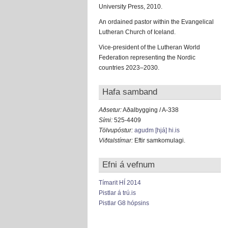
University Press, 2010.
An ordained pastor within the Evangelical
Lutheran Church of Iceland.
Vice-president of the Lutheran World
Federation representing the Nordic
countries 2023–2030.
Hafa samband
Aðsetur:
Aðalbygging / A-338
Sími:
525-4409
Tölvupóstur:
agudm [hjá] hi.is
Viðtalstímar:
Eftir samkomulagi.
Efni á vefnum
Tímarit HÍ 2014
Pistlar á trú.is
Pistlar G8 hópsins