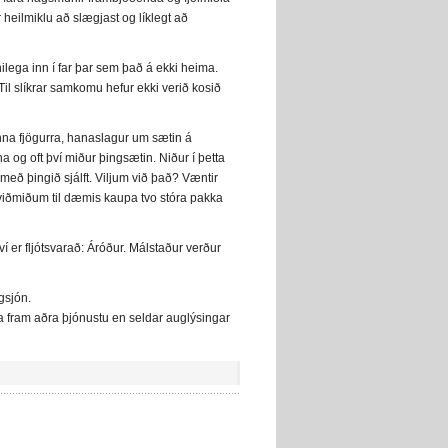
heilmiklu að slægjast og líklegt að
lega inn í far þar sem það á ekki heima.
 Til slíkrar samkomu hefur ekki verið kosið
anna fjögurra, hanaslagur um sætin á
og oft því miður þingsætin. Niður í þetta
 með þingið sjálft. Viljum við það? Væntir
iðmiðum til dæmis kaupa tvo stóra pakka
 er fljótsvarað: Áróður. Málstaður verður
gsjón.
óða fram aðra þjónustu en seldar auglýsingar