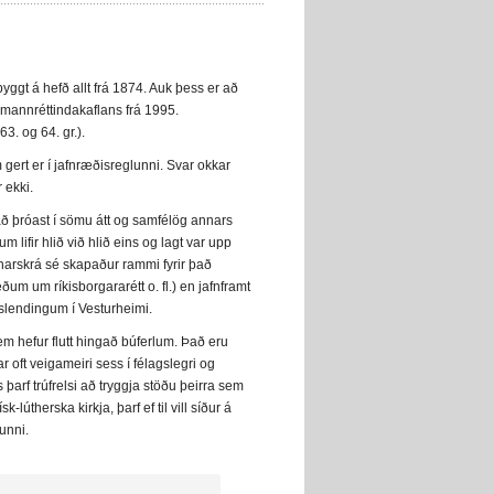
byggt á hefð allt frá 1874. Auk þess er að
 mannréttindakaflans frá 1995.
63. og 64. gr.).
 gert er í jafnræðisreglunni. Svar okkar
 ekki.
að þróast í sömu átt og samfélög annars
lifir hlið við hlið eins og lagt var upp
rnarskrá sé skapaður rammi fyrir það
um um ríkisborgararétt o. fl.) en jafnframt
slendingum í Vesturheimi.
em hefur flutt hingað búferlum. Það eru
r oft veigameiri sess í félagslegri og
þarf trúfrelsi að tryggja stöðu þeirra sem
-lútherska kirkja, þarf ef til vill síður á
unni.