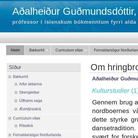
Aðalheiður Guðmundsdóttir,
prófessor í íslenskum bókmenntum fyrri alda 
Heim
Bækur/rit
Curriculum vitae
Fornaldarsögur Norðurla
Om hringbro
Síður
Bækur/rit
Aðalheiður Guðmu
Arfur aldanna
Kulturstudier
(1
Strengleikar
Úlfhams saga
Gennem brug af 
Ævintýraskrá
nordboernes v
dette styrke gr
Curriculum vitae
Ritaskrá
dansetradition
Fornaldarsögur Norðurlanda
svært for fors