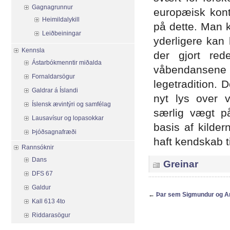
Gagnagrunnur
europæisk kont
Heimildalykill
på dette. Man k
Leiðbeiningar
yderligere kan
Kennsla
der gjort red
Ástarbókmenntir miðalda
våbendansene
Fornaldarsögur
legetradition. 
Galdrar á Íslandi
nyt lys over 
Íslensk ævintýri og samfélag
særlig vægt på
Lausavísur og lopasokkar
basis af kilde
Þjóðsagnafræði
haft kendskab 
Rannsóknir
Dans
Greinar
DFS 67
Galdur
←
Þar sem Sigmundur og A
Kall 613 4to
Riddarasögur