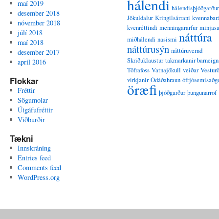
hálendi
maí 2019
hálendisþjóðgarður
desember 2018
Jökuldalur
Kringilsárrani
kvennabar
nóvember 2018
kvenréttindi
menningararfur
minjasa
júlí 2018
náttúra
miðhálendi
nasismi
maí 2018
náttúrusýn
náttúruvernd
desember 2017
Skriðuklaustur
takmarkanir barneign
apríl 2016
Töfrafoss
Vatnajökull
veiðar
Vesturö
Flokkar
virkjanir
Ódáðahraun
ófrjósemisaðg
öræfi
Fréttir
þjóðgarður
þungunarrof
Sögumolar
Útgáfufréttir
Viðburðir
Tækni
Innskráning
Entries feed
Comments feed
WordPress.org