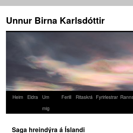
Unnur Birna Karlsdóttir
Heim
Eldra
Um
Ferill
Ritaskrá
Fyrirlestrar
Ranns
mig
Saga hreindýra á Íslandi