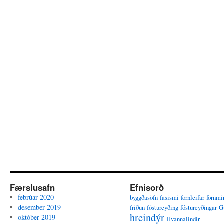
Færslusafn
Efnisorð
febrúar 2020
byggðasöfn
fasismi
fornleifar
fornmi
desember 2019
friðun
fóstureyðing
fóstureyðingar
G
hreindýr
október 2019
Hvannalindir