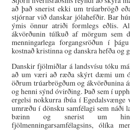
Stjórn hverfisráðsins reyndi að skýra má
að það snerist ekki um trúarbrögð eð
stjórnar við danskar jólahefðir. Bar hún
ýmis önnur atriði formlegs eðlis. A
ákvörðunin túlkuð af mörgum sem d
menningarlega forgangsröðun í þág
kostnað kristinna og danskra hefða og g
Danskir fjölmiðlar á landsvísu tóku má
að um væri að ræða skýrt dæmi um ó
öðrum trúarbrögðum og ákvörðunina á
og henni sýnd óvirðing. Það sem í uppha
ergelsi nokkurra íbúa í Egedalsvænge v
umræðu í dönsku samfélagi sem náði lan
bæinn og snerist um hin 
fjölmenningarsamfélagsins, ólíka me