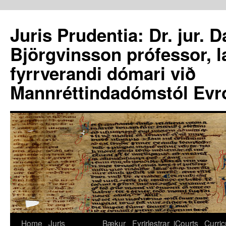
Juris Prudentia: Dr. jur. 
Björgvinsson prófessor, 
fyrrverandi dómari við
Mannréttindadómstól Evr
Home
Juris
Bækur
Fyrirlestrar
iCourts
Curri