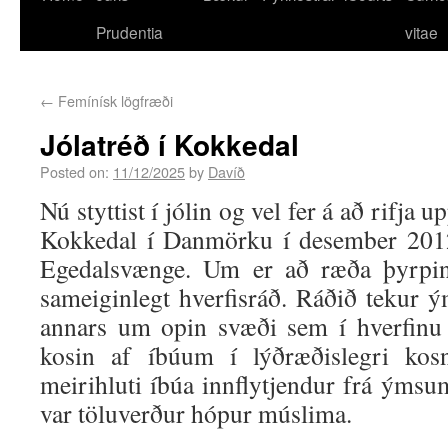
Prudentia
vitae
←
Femínísk lögfræði
Jólatréð í Kokkedal
Posted on:
11/12/2025
by
Davíð
Nú styttist í jólin og vel fer á að rifja 
Kokkedal í Danmörku í desember 2012
Egedalsvænge. Um er að ræða þyrpin
sameiginlegt hverfisráð. Ráðið tekur 
annars um opin svæði sem í hverfinu 
kosin af íbúum í lýðræðislegri kosn
meirihluti íbúa innflytjendur frá ýms
var töluverður hópur múslima.