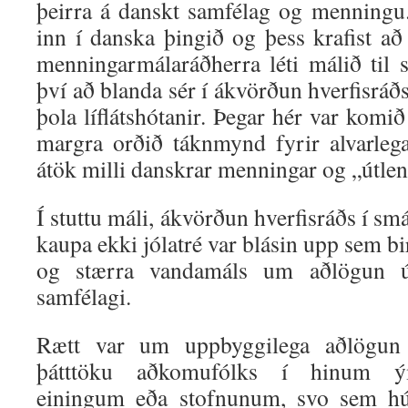
þeirra á danskt samfélag og menningu. 
inn í danska þingið og þess krafist a
menningarmálaráðherra léti málið til 
því að blanda sér í ákvörðun hverfisráðs
þola líflátshótanir. Þegar hér var komi
margra orðið táknmynd fyrir alvarle
átök milli danskrar menningar og „útle
Í stuttu máli, ákvörðun hverfisráðs í 
kaupa ekki jólatré var blásin upp sem 
og stærra vandamáls um aðlögun ú
samfélagi.
Rætt var um uppbyggilega aðlögun 
þátttöku aðkomufólks í hinum ý
einingum eða stofnunum, svo sem h