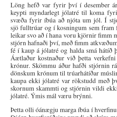
Löng hefð var fyrir því í desember ár
keypti myndarlegt jólatré til koma fyr
svæða fyrir íbúa að njóta um jól. Í stj
sjö fulltrúar og í kosningum sem fram 
leikar svo að í hana voru kjörnir fimm
stjórn hafnaði því, með fimm atkvæðum 
fé í kaup á jólatré og halda smá hátíð 
Áætlaður kostnaður við þetta verkefn
krónur. Skömmu áður hafði stjórnin r
dönskum krónum til trúarhátíðar músl
kaupa ekki jólatré var rökstudd með þ
skornum skammti og stjórnin vildi ekki
jólatré. Ýmis mál væru brýnni.
Þetta olli óánægju marga íbúa í hverfinu