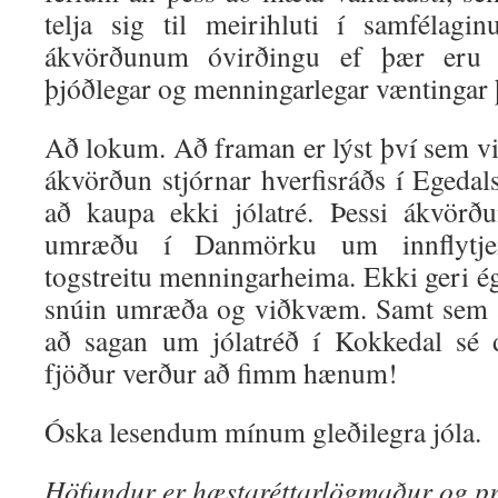
telja sig til meirihluti í samfélagi
ákvörðunum óvirðingu ef þær eru
þjóðlegar og menningarlegar væntingar 
Að lokum. Að framan er lýst því sem virti
ákvörðun stjórnar hverfisráðs í Eged
að kaupa ekki jólatré. Þessi ákvörðu
umræðu í Danmörku um innflytje
togstreitu menningarheima. Ekki geri ég 
snúin umræða og viðkvæm. Samt sem á
að sagan um jólatréð í Kokkedal sé
fjöður verður að fimm hænum!
Óska lesendum mínum gleðilegra jóla.
Höfundur er hæstaréttarlögmaður og pr