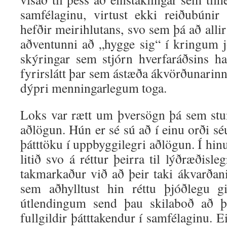
samfélaginu, virtust ekki reiðubúnir
hefðir meirihlutans, svo sem þá að allir
aðventunni að „hygge sig“ í kringum jó
skýringar sem stjórn hverfaráðsins h
fyrirslátt þar sem ástæða ákvörðunarinn
dýpri menningarlegum toga.
Loks var rætt um þversögn þá sem stu
aðlögun. Hún er sé sú að í einu orði séu
þátttöku í uppbyggilegri aðlögun. Í hinu
litið svo á réttur þeirra til lýðræðisl
takmarkaður við að þeir taki ákvarðani
sem aðhylltust hin réttu þjóðlegu g
útlendingum send þau skilaboð að þ
fullgildir þátttakendur í samfélaginu. E