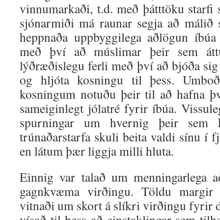
vinnumarkaði, t.d. með þátttöku starfi s
sjónarmiði má raunar segja að málið
heppnaða uppbyggilega aðlögun íbúa
með því að múslimar þeir sem áttu
lýðræðislegu ferli með því að bjóða sig 
og hljóta kosningu til þess. Umbo
kosningum notuðu þeir til að hafna þ
sameiginlegt jólatré fyrir íbúa. Vissu
spurningar um hvernig þeir sem ko
trúnaðarstarfa skuli beita valdi sínu í 
en látum þær liggja milli hluta.
Einnig var talað um menningarlega 
gagnkvæma virðingu. Töldu margir 
vitnaði um skort á slíkri virðingu fyri
vísað til þess að einstaklingar sem til