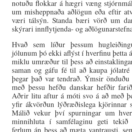
notuðu flokkar á hægri væng stjórnm
um misheppnaða aðlögun eða eftir at
væri tálsýn. Standa bæri vörð um d
skýrari innflytjenda- og aðlögunarstefn
Hvað sem líður þessum hugleiðin
jólunum þó ekki aflýst í hverfinu þetta 
miklu umræður til þess að einstaklinga
saman og gáfu fé til að kaupa jólatré
þegar það var tendrað. Ýmsir önduðu l
með þessu hefðu danskar hefðir fari
Aðrir litu aftur á móti svo á að með þ
yfir ákvörðun lýðræðislega kjörinnar s
Málið vekur því spurningar um hvern
minnihluta í samfélaginu geti tekið
ferlum án þess að mæta vantrausti, s