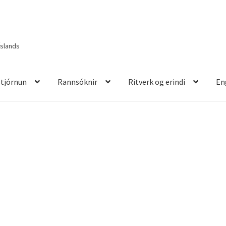
Íslands
Stjórnun
Rannsóknir
Ritverk og erindi
En
itverk og erindi
English