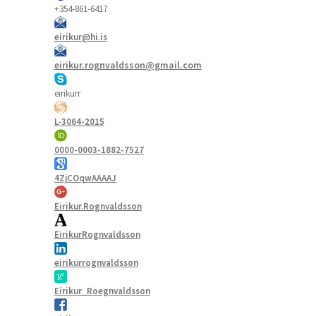
+354-861-6417
eirikur@hi.is
eirikur.rognvaldsson@gmail.com
eirikurr
L-3064-2015
0000-0003-1882-7527
4ZjCOqwAAAAJ
Eirikur.Rognvaldsson
EirikurRognvaldsson
eirikurrognvaldsson
Eirikur_Roegnvaldsson