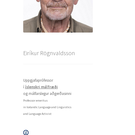
Eiríkur Rögnvaldsson
Uppgjafaprófessor
í
íslenskri málfræði
og málfarslegur aðgerðasinni
Professor emeritus
in Icelandic Language and Linguistics
and Language Activist