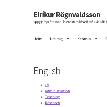
Eiríkur Rögnvaldsson
Fara
Hoppa
beint
yfir
uppgjafaprófessor í íslenskri málfræði við Háskóla 
í
í
leiðarkerfi
efni
Heim
Um mig
Kennsla
Heim
Um mig
Kennsla
Stjórnun
Rannsóknir
R
English
CV
Administration
Teaching
Research