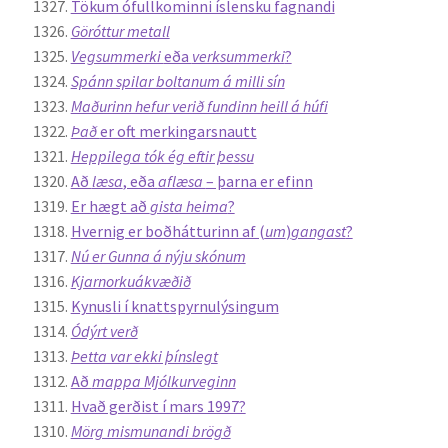
Tökum ófullkominni íslensku fagnandi
Göróttur metall
Vegsummerki
eða
verksummerki
?
Spánn spilar boltanum á milli sín
Maðurinn hefur verið fundinn heill á húfi
Það
er oft merkingarsnautt
Heppilega tók ég eftir þessu
Að
læsa
, eða
aflæsa
– þarna er efinn
Er hægt að
gista heima
?
Hvernig er boðhátturinn af (
um
)
gangast
?
Nú er Gunna á nýju skónum
Kjarnorkuákvæðið
Kynusli í knattspyrnulýsingum
Ódýrt verð
Þetta var ekki þínslegt
Að
mappa Mjólkurveginn
Hvað gerðist í mars 1997?
Mörg mismunandi brögð