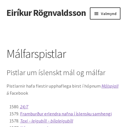
Eiríkur Rögnvaldsson
Fara
Hoppa
Valmynd
beint
yfir
í
í
Heim
leiðarkerfi
efni
Um mig
Málfarspistlar
Ætt
Pistlar um íslenskt mál og málfar
Líf og starf
Pistlarnir hafa flestir upphaflega birst í hópnum
Málspjall
Myndir
á Facebook
Kennsla
24/7
Framburður erlendra nafna í íslensku samhengi
Kennd námskeið
Taxi – leigubíll – bílaleigubíll