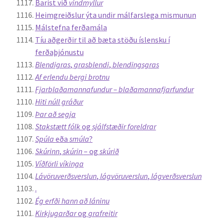
Barist við
vindmyllur
Heimgreiðslur ýta undir málfarslega mismunun
Málstefna ferðamála
Tíu aðgerðir til að bæta stöðu íslensku í
ferðaþjónustu
Blendigras
,
g
rasblendi
,
blendingsgras
Af erlendu bergi brotnu
Fjarblaðamannafundur – blaðamannafjarfundur
Hiti núll gráður
Þar að segja
Stakstætt fólk
og
sjálfstæðir foreldrar
Spúla
eða
smúla
?
Skúrinn
,
skúrin
– og
skúrið
Víðförli víkinga
Lávöruverðsverslun
,
lágvöruverslun
,
lágverðsverslun
.
Ég erfði hann að láninu
Kirkjugarðar
og
grafreitir