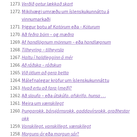
Verðið getur lækkað skart
Mikilvægi umræðu um íslenskukunnáttu á
vinnumarkaði
Þiggur þotu af
Katörum
eða
– Köturum
Að
feðra börn
– og
mæðra
Af
handlögnum mönnum –
eða
handlægnum
Tilheyring – tilheyrsla
Haltu í haldlegginn á mér
Að ráðska – ráðskun
Við ötlum að gera þetta
Málefnalegar kröfur um íslenskukunnáttu
Hvað ertu að fara
(
með
)?
Að
slaufa
– eða
útskúfa
,
afskrifa
,
hunsa
. . .
Meira um
vænskilegt
Þungarokk
,
bárujárnsrokk
,
gaddavírsrokk
,
graðhestar
okk
Vanskilegt
,
vanskillegt
,
vænskilegt
Morguns-ár
eða
morgun-sár
?