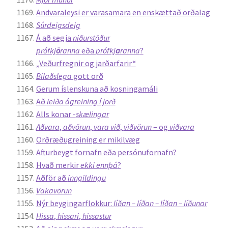
Andvaraleysi er varasamara en enskættað orðalag
Súrdeigsdeig
Á að segja
niðurstöður
prófkj
ö
ranna
eða
prófkj
a
ranna
?
„Veðurfregnir og jarðarfarir“
Bilaðslega
gott orð
Gerum íslenskuna að kosningamáli
Að
leiða ágreining í jörð
Alls konar -
skælingar
Aðvara
,
aðvörun
,
vara við
,
viðvörun
– og
viðvara
Orðræðugreining er mikilvæg
Afturbeygt fornafn eða persónufornafn?
Hvað merkir
ekki ennþá
?
Aðför að
inngildingu
Vakavörun
Nýr beygingarflokkur:
líðan – líðan – líðan – líðunar
Hissa
,
hissari
,
hissastur