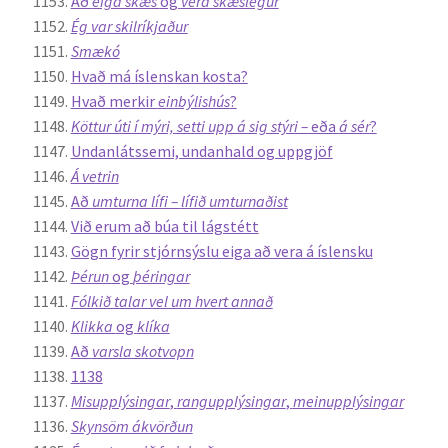
Að
eiga skæs
og
vera skæslegur
Ég var skilríkjaður
Smækó
Hvað má íslenskan kosta?
Hvað merkir
einbýlishús
?
Köttur úti í mýri, setti upp á sig stýri –
eða
á sér
?
Undanlátssemi, undanhald og uppgjöf
Á vetrin
Að
umturna lífi –
lífið umturnaðist
Við erum að búa til lágstétt
Gögn fyrir stjórnsýslu eiga að vera á íslensku
Þérun
og
þéringar
Fólkið talar vel um hvert annað
Klikka
og
klíka
Að
varsla skotvopn
1138
Misupplýsingar
,
rangupplýsingar
,
meinupplýsingar
Skynsöm ákvörðun