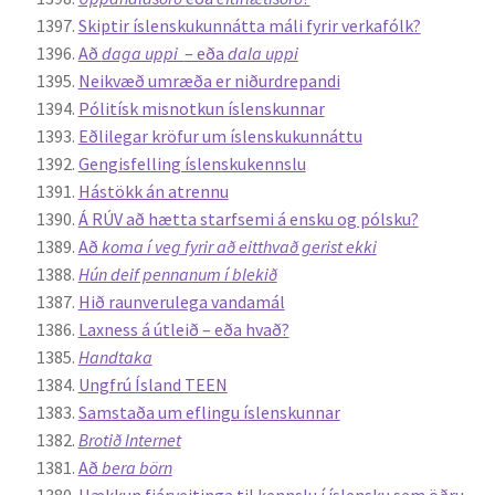
Skiptir íslenskukunnátta máli fyrir verkafólk?
Að
daga uppi
– eða
dala uppi
Neikvæð umræða er niðurdrepandi
Pólitísk misnotkun íslenskunnar
Eðlilegar kröfur um íslenskukunnáttu
Gengisfelling íslenskukennslu
Hástökk án atrennu
Á RÚV að hætta starfsemi á ensku og pólsku?
Að
koma í veg fyrir að eitthvað gerist ekki
Hún deif pennanum í blekið
Hið raunverulega vandamál
Laxness á útleið – eða hvað?
Handtaka
Ungfrú Ísland TEEN
Samstaða um eflingu íslenskunnar
Brotið Internet
Að
bera börn