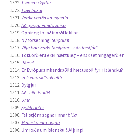
Tvennar skyrtur
Tvær buxur
English
Verðlaunaðasta myndin
Að
ganga erinda sinna
Administration
Opnir og lokaðir orðflokkar
Ný forsetning:
tengdum
CV
Vilja þau verða forstjórar –
eða
forstjóri
?
Tökuorð eru ekki hættuleg – ensk setningagerð er
Rórent
Publications
Er Evrópusambandsaðild hættuspil fyrir íslensku?
Þeir voru skildnir eftir
Research
Dylgjur
Að
selja landið
Teaching
Umr
Sjóðblautur
Fallstjórn sagnarinnar
bíða
Mennskuhörmungar
Umræða um íslensku á Alþingi