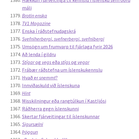
Hækkun fjárveitinga til kennslu í íslensku sem öðru
máli
Brotin enska
TV1 Magazine
Enska í ráðstefnudagskrá
Svefniherbergi
,
svefnerbergi
,
svefnibergi
Umsögn um frumvarp til fjárlaga fyrir 2026
Að lenda í gildru
Stígar
og
vegs
eða
stígs
og
vegar
Frábær ráðstefna um íslenskukennslu
Hvað er
snemmt
?
Innviðaskuld við íslenskuna
Hint
Misskilningur eða rangtúlkun í Kastljósi
Ráðherra gegn íslenskunni
Skertar fjárveitingar til íslenskunnar
Sigursælni
Þöggun