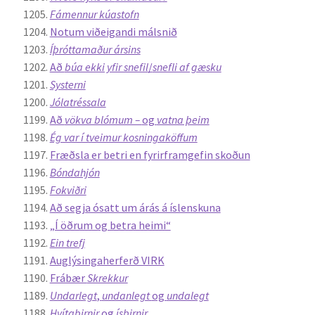
Fámennur kúastofn
Notum viðeigandi málsnið
Íþróttamaður ársins
Að
búa ekki yfir snefil
/
snefli af gæsku
Systerni
Jólatréssala
Að
vökva blómum –
og
vatna þeim
Ég var í tveimur kosningaköffum
Fræðsla er betri en fyrirframgefin skoðun
Bóndahjón
Fokviðri
Að segja ósatt um árás á íslenskuna
„Í öðrum og betra heimi“
Ein trefj
Auglýsingaherferð VIRK
Frábær
Skrekkur
Undarlegt
,
undanlegt
og
undalegt
Hvítabirnir
og
ísbirnir