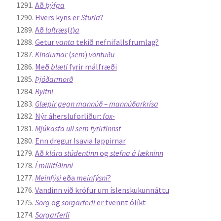
Að
þýfga
Hvers kyns er
Sturla
?
Að
loftræs
(
t
)
a
Getur
vanta
tekið nefnifallsfrumlag?
Kindurnar
(
sem
)
vöntuðu
Með
blæti
fyrir málfræði
Þjóðarmorð
Byltni
Glæpir gegn mannúð – mannúðarkrísa
Nýr áhersluforliður:
fox-
Mjúkasta ull sem fyrirfinnst
Enn dregur Isavia lappirnar
Að
klára stúdentinn
og
stefna á lækninn
Í millitíðinni
Meinfýsi
eða
meinfýsni
?
Vandinn við kröfur um íslenskukunnáttu
Sorg
og
sorgarferli
er tvennt ólíkt
Sorgarferli