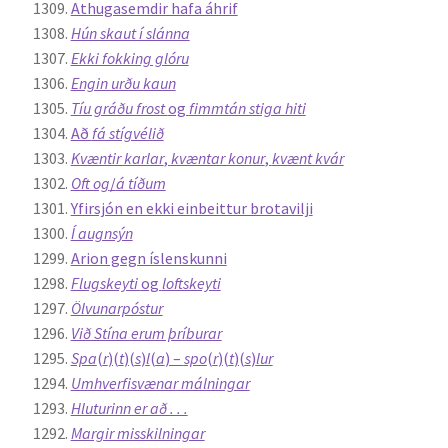
Athugasemdir hafa áhrif
Hún skaut í slánna
Ekki fokking glóru
Engin urðu kaun
Tíu gráðu frost
og
fimmtán stiga hiti
Að
fá stígvélið
Kvæntir karlar
,
kvæntar konur
,
kvænt kvár
Oft og
/
á tíðum
Yfirsjón en ekki einbeittur brotavilji
Í augnsýn
Arion gegn íslenskunni
Flugskeyti
og
loftskeyti
Ölvunarpóstur
Við Stína erum þríburar
Spa
(
r
)(
t
)(
s
)
l
(
a
) –
spo
(
r
)(
t
)(
s
)
lur
Umhverfisvænar málningar
Hluturinn er að . . .
Margir misskilningar