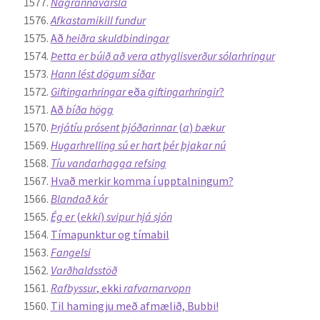
Nágrannavarsla
Kennsluefni
Afkastamikill fundur
Að
heiðra skuldbindingar
Yfirlit um kennslu
Þetta er búið að vera athyglisverður sólarhringur
Hann lést dögum síðar
Stjórnun
Giftingarhringar
eða
giftingarhringir
?
Að
bíða högg
Innan Háskólans
Þrjátíu prósent þjóðarinnar
(
a
)
bækur
Hugarhrelling sú er hart þér þjakar nú
Tíu vandarhagga refsing
Samstarfsverkefni
Hvað merkir komma í upptalningum?
Blandað kór
Styrkir og verðlaun
Ég er
(
ekki
)
svipur hjá sjón
Tímapunktur og tímabil
Utan Háskólans
Fangelsi
Varðhaldsstöð
Verkefnisstjórn
Rafbyssur
, ekki
rafvarnarvopn
Til hamingju með afmælið, Bubbi!
Þjónusta