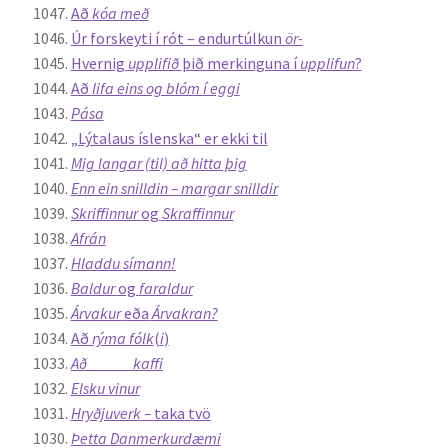
Að
kóa með
Úr forskeyti í rót – endurtúlkun
ör-
Hvernig
upplifið
þið merkinguna í
upplifun
?
Að
lifa eins og blóm í eggi
Pása
„Lýtalaus íslenska“ er ekki til
Mig langar (til) að hitta þig
Enn ein snilldin – margar snilldir
Skriffinnur
og
Skraffinnur
Afrán
Hladdu símann!
Baldur
og
faraldur
Árvakur
eða
Árvakran?
Að
rýma fólk
(
i
)
Að _____ kaffi
Elsku vinur
Hryðjuverk –
taka tvö
Þetta Danmerkurdæmi