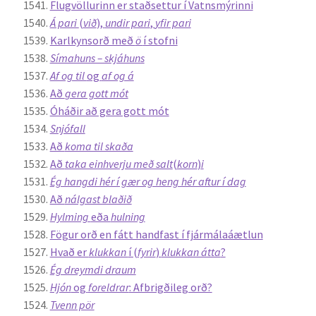
Flugvöllurinn er staðsettur í Vatnsmýrinni
Ritverk og erindi
Á pari
(
við
),
undir pari
,
yfir pari
Karlkynsorð með
ö
í stofni
Bækur
Símahuns – skjáhuns
Af og til
og
af og á
Önnur ritverk
Að
gera gott mót
Óháðir að gera gott mót
Snjófall
Ritrýndar greinar
Að
koma til skaða
Að
taka einhverju með salt
(
korn
)
i
Óritrýnt fræðilegt efni
Ég hangdi hér í gær og heng hér aftur í dag
Að
nálgast blaðið
Málfarspistlar
Hylming
eða
hulning
Fögur orð en fátt handfast í fjármálaáætlun
Fræðilegir fyrirlestrar
Hvað er
klukkan
í (
fyrir
)
klukkan átta
?
Ég dreymdi draum
Ýmis erindi
Hjón
og
foreldrar
: Afbrigðileg orð?
Tvenn pör
Blaðaefni