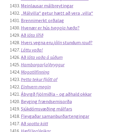
Meinlausar málbreytingar
„Málvilla“ getur hætt að vera „villa“
Brennimerkt orðalag
Hvenær er hús
tveggja hæða
?
Að
láta lífið
Hvers vegna eru
jólin
stundum
rauð
?
Láttu vaða!
Að
láta vaða á súðum
Hamborgar
(
a
)
hryggur
Magatilfinning
Þetta tekur fljótt af
Einhvern megin
Ábyrgð fjölmiðla – og aðhald okkar
Beyging frændsemisorða
Sjúkdómsvæðing málfars
Fleygaðar samanburðartengingar
Að
spotta kött
Hæfi
(
leg
)
leikar