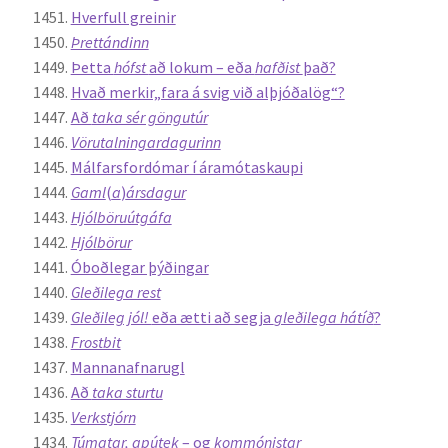
Hverfull greinir
Þrettándinn
Þetta
hófst
að lokum – eða
hafðist
það?
Hvað merkir„fara á svig við alþjóðalög“?
Að
taka sér göngutúr
Vörutalningardagurinn
Málfarsfordómar í áramótaskaupi
Gaml
(
a
)
ársdagur
Hjólböruútgáfa
Hjólbörur
Óboðlegar þýðingar
Gleðilega rest
Gleðileg jól!
eða ætti að segja
gleðilega hátíð
?
Frostbit
Mannanafnarugl
Að
taka sturtu
Verkstjórn
Túmatar, apútek
– og
kommónistar