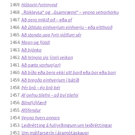
Háborin fyrirmynd
„Rökleysa“ og „ósamræmi“ –
vegna vetrarhörku
Að
gera mikið að
– eða
af
Að
úthluta einhverjum einhverju –
eða
eitthvað
Að
standa upp fyrir sjálfum sér
Magn
og
fjöldi
Að
þjónka
Að
hringja sig
(
inn
)
veikan
Að
gæta varhug
(
ar
)
Að
bíða
eða
bera ekki sitt barð
eða
bar
eða
barr
Að
bregða einhverjum
í þátíð
Þér brá – ég brá þér
Af gefnu tilefni – að því tilefni
Blind
(
ó
)
færð
Aflifendur
Vegna hvers annars
Leiðrétting á fullyrðingum um leiðréttingar
Um málfarsgrín í áramótaskaupi