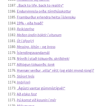
„Back to life, back to reality“
Endurvinnsla orða:
tómthússkattur
Framburður erlendra heita í íslensku
19% – eða hvað?
Reikistefna
Meðan öndin þöktir í vitunum
Út í öfga
(
r
)
Messing
,
látún
– og
brass
Íslendingavandamál
Nýyrði í stað tökuorðs:
skriðdreki
Aðlögun tökuorðs:
tank
Hvenær verður „villa“ rétt (og eldri mynd röng)?
Stórort hrós
Imbi
(
nn
)
„Ágústi vantar gúmmístígvél“
Að
elska fast
Þú komst við kaunin í mér
Mjór munur