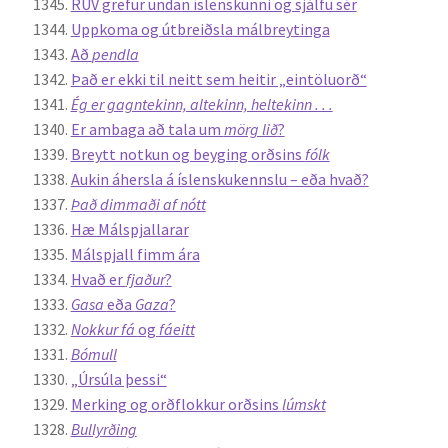
RÚV grefur undan íslenskunni og sjálfu sér
Uppkoma og útbreiðsla málbreytinga
Að
pendla
Það er ekki til neitt sem heitir „eintöluorð“
Ég er gagntekinn, altekinn, heltekinn . . .
Er ambaga að tala um
mörg lið
?
Breytt notkun og beyging orðsins
fólk
Aukin áhersla á íslenskukennslu – eða hvað?
Það dimmaði af nótt
Hæ Málspjallarar
Málspjall fimm ára
Hvað er
fjaður
?
Gasa
eða
Gaza
?
Nokkur fá
og
fáeitt
Bómull
„Úrsúla þessi“
Merking og orðflokkur orðsins
lúmskt
Bullyrðing