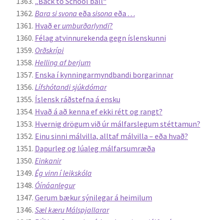
„Back to School ball“
Bara si svona
eða
sisona
eða . . .
Hvað er
umburðarlyndi
?
Félag atvinnurekenda gegn íslenskunni
Orðskrípi
Helling af berjum
Enska í kynningarmyndbandi borgarinnar
Lífshótandi sjúkdómar
Íslensk ráðstefna á ensku
Hvað á að kenna ef ekki rétt og rangt?
Hvernig drögum við úr málfarslegum stéttamun?
Einu sinni málvilla, alltaf málvilla – eða hvað?
Dapurleg og lúaleg málfarsumræða
Einkanir
Ég vinn í leikskóla
Óínáanlegur
Gerum bækur sýnilegar á heimilum
Sæl kæru Málspjallarar