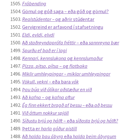
Frábending
Gömul og góð saga – eða góð og gömul?
Realstúdentar –
og aðrir stúdentar
Gervigreind er arfavond í stafsetningu
Eldi
,
evldi
,
elvdi
Að
staðreyndaprófa fréttir
– eða
sannreyna þær
Spurðu ef það er í lagi
Kennari
,
kennslukona
og
kennslumaður
Pizza
,
pitsa
,
pítsa
– og
flatbaka
Miklir umhleypingar – miklar umhleypingar
Vökull
,
vekni
– eða bara
vók
Þau búa við ólíkar aðstæður en við
Að
kafna
– og
kafna aftur
Ég finn ekkert bragð af þessu –
eða
að þessu
Við áttum nokkur spjöll
Síðustu þrjú og hálft
– eða
síðasta þrjú og hálft?
Þetta er
harla góður pistill
Að
halda þau ábyrg
eða
halda þeim ábyrgum