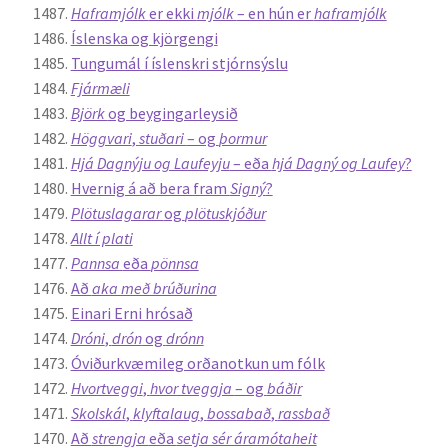
Haframjólk
er ekki
mjólk
– en hún er
haframjólk
Íslenska og kjörgengi
Tungumál í íslenskri stjórnsýslu
Fjármæli
Björk
og beygingarleysið
Höggvari
,
stuðari
– og
þormur
Hjá Dagnýju og Laufeyju
– eða
hjá Dagný og Laufey
?
Hvernig á að bera fram
Signý
?
Plötuslagarar
og
plötuskjóður
Allt í plati
Pannsa
eða
pönnsa
Að
aka með brúðurina
Einari Erni hrósað
Dróni
,
drón
og
drónn
Óviðurkvæmileg orðanotkun um fólk
Hvortveggi
,
hvor tveggja
– og
báðir
Skolskál
,
klyftalaug
,
bossabað
,
rassbað
Að
strengja
eða
setja sér áramótaheit