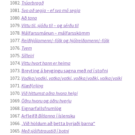
Trúarbragð
Svo að segja – ef svo má segja
Að
tana
Vittu til
,
sjáðu til
– og
sérðu til
Málfarssmánun – málfarsskömm
Reiðhjólamenn
/-
fólk
og
hjólreiðamenn
/-
fólk
Tvem
Sífleiri
Vittu hvort hann er heima
Breyting á beygingu sagna með
nd
í stofni
Vodka
/
vodki
,
votka
/
votki
,
voðka
/
voðki
,
volka
/
volki
Klæð
(
n
)
ing
Við hittumst aðra hvora helgi
Öðru hvoru
og
öðru hverju
Eignarfallsfrumlög
Arfleifð
Bítlanna
í íslensku
„Við höldum að þetta byrjaði þarna“
Með sjálfstraustið í botni