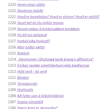
Henni elnar sóttin
Daglegar ónáðir
Hvað er kennitalan? Hvað er síminn? Hvað er málið?
Spurt hef ég tíu miljón manns
Vörum okkur á órökstuddum kreddum
Þú átt tvö skilaboð
Þorkeli
eða
Þorkatli
?
Allar góðar vættir
Rökkrin
„Heimsmet í ófullnægjandi árangri aðfluttra“
Eiríkur vandar smellibeitum ekki kveðjurnar
Hátt verð – há verð
Bóndar
Tengdasystir
Hrafnadís
Að
fatta upp á kókómjólkinni
Græna gímaldið
Hvers kyns er
ökumaður
?