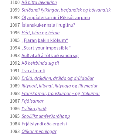
Að
hitta læknirinn
Stríðandi fylkingar
,
berjandisk og bölvandisk
Ólympíuleikarnir í Ríkisútvarpinu
Íslenskukennsla í ruglinu?
Héri
,
héra
og
hérun
„Fjaran þakin klökum“
„Start your impossible“
Auðvitað á fólk að vanda sig
Að
heitbinda sig til
Tvö afmæli
Drúld
,
drúldinn
,
drúlda
og
drúldaður
Illtyngd
,
illtyngi
,
illtyngja
og
illtyngdur
Franskarnar
,
frönskurnar
– og
fröllurnar
Frjálsarnar
Þvílíka fjörið
Snoðlíkt umferðaróhapp
Frjálslyndi eða ergelsi
Ólíkar menningar