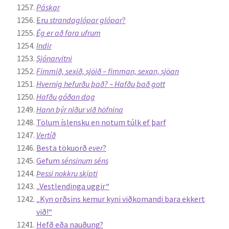
Páskar
Eru
strandaglópar glópar
?
Ég er að fara ufrum
Indir
Sjónarvitni
Fimmið, sexið, sjöið – fimman, sexan, sjöan
Hvernig hefurðu það? – Hafðu það gott
Hafðu góðan dag
Hann býr niður við höfnina
Tölum íslensku en notum túlk ef þarf
Vertíð
Besta tökuorð
ever
?
Gefum
sénsinum séns
Þessi nokkru skipti
„Vestlendinga uggir“
„Kyn orðsins kemur kyni viðkomandi bara ekkert
við!“
Hefð eða nauðung?