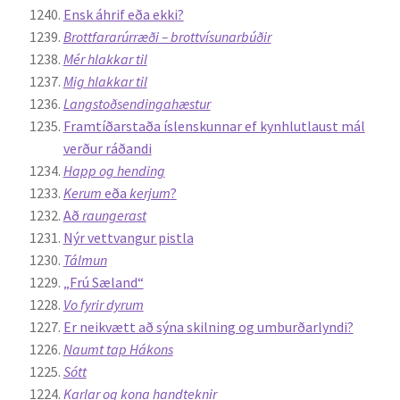
Ensk áhrif eða ekki?
Brottfararúrræði – brottvísunarbúðir
Mér hlakkar til
Mig hlakkar til
Langstoðsendingahæstur
Framtíðarstaða íslenskunnar ef kynhlutlaust mál
verður ráðandi
Happ og hending
Kerum
eða
kerjum
?
Að
raungerast
Nýr vettvangur pistla
Tálmun
„Frú Sæland“
Vo fyrir dyrum
Er neikvætt að sýna skilning og umburðarlyndi?
Naumt tap Hákons
Sótt
Karlar og kona handteknir