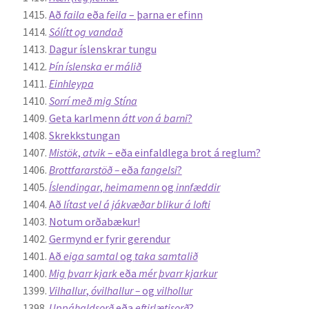
Að
faila
eða
feila
– þarna er efinn
Sólítt og vandað
Dagur íslenskrar tungu
Þín íslenska er málið
Einhleypa
Sorrí með mig Stína
Geta karlmenn
átt von á barni
?
Skrekkstungan
Mistök
,
atvik
– eða einfaldlega brot á reglum?
Brottfararstöð –
eða
fangelsi
?
Íslendingar
,
heimamenn
og
innfæddir
Að
lítast vel á jákvæðar blikur á lofti
Notum orðabækur!
Germynd er fyrir gerendur
Að
eiga samtal
og
taka samtalið
Mig þvarr kjark
eða
mér þvarr kjarkur
Vilhallur
,
óvilhallur –
og
vilhollur
Uppáhaldsorð
eða
eftirlætisorð
?