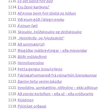
Ég get svarið fyrir það
Eru
Danir
karlkyns?
Að kynna þeim fyrir tónlist og ljóðum
Við erum góð í lélegri ensku
Á einum fæti
Skipulög
,
þjóðskipulög
og
deiliskipulög
„Heimferða- og fylgdadeild“
Að
sammæla
(
st
)
Misgóðar málbreytingar – eða misvondar
Báðir málstaðirnir
Heimilispersóna
Þetta gengur
brösu
(
g
)
lega
Fjárlagafrumvarpið frá sjónarhóli íslenskunnar
Bærinn hefur verinn lokaður
Inngilding
,
samþætting
,
rótfesting
– ekki
aðlögun
Að
planta kartöflum
– eða
sá –
eða
gróðursetja
Kjöldrögn
Pólitískt orðaval