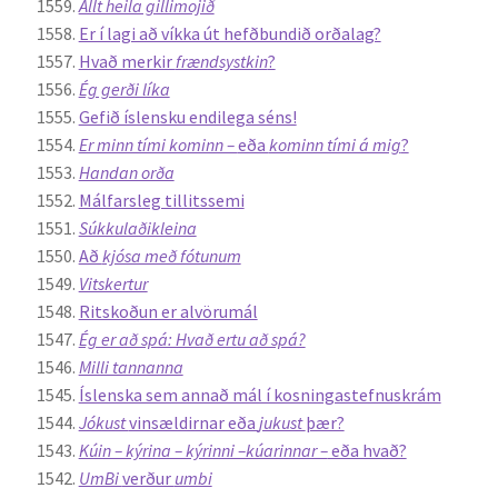
Allt heila gillimojið
Er í lagi að víkka út hefðbundið orðalag?
Rannsóknir
Hvað merkir
frændsystkin
?
Ég gerði líka
Máltækni
Gefið íslensku endilega séns!
Er minn tími kominn –
eða
kominn tími á mig
?
Orðalyklar og orðafar
Handan orða
Málfarsleg tillitssemi
Súkkulaðikleina
Orðhlutafræði
Að
kjósa með fótunum
Vitskertur
Samtímasetningafræði
Ritskoðun er alvörumál
Ég er að spá: Hvað ertu að spá?
Söguleg setningafræði
Milli tannanna
Íslenska sem annað mál í kosningastefnuskrám
Hljóð og hljóðkerfi
Jókust
vinsældirnar eða
jukust
þær?
Kúin – kýrina – kýrinni –kúarinnar –
eða hvað?
Staða íslenskunnar
UmBi
verður
umbi