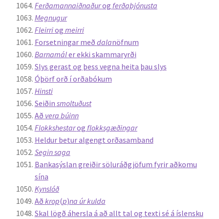
Ferðamannaiðnaður
og
ferðaþjónusta
Megnugur
Fleirri
og
meirri
Forsetningar með
dala
nöfnum
Barnamál
er ekki skammaryrði
Slys gerast og þess vegna heita þau slys
Óþörf orð í orðabókum
Hinsti
Seiðin
smoltuðust
Að
vera búinn
Flokkshestar
og
flokksgæðingar
Heldur betur algengt orðasamband
Segin saga
Bankasýslan greiðir söluráðgjöfum fyrir aðkomu
sína
Kynslóð
Að
krop
(
p
)
na úr kulda
Skal lögð áhersla á að allt tal og texti sé á íslensku