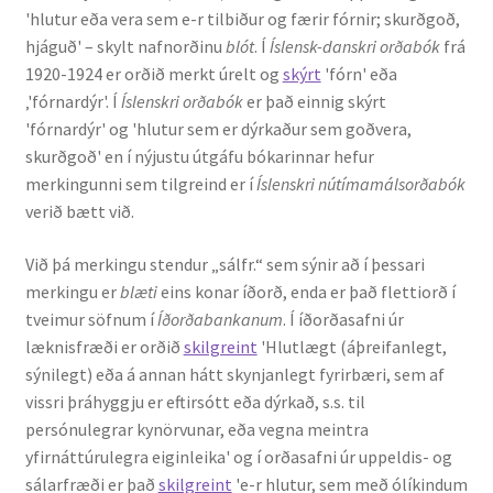
'hlutur eða vera sem e-r tilbiður og færir fórnir; skurðgoð,
Kennsluefni
hjáguð' – skylt nafnorðinu
blót
. Í
Íslensk-danskri orðabók
frá
1920-1924 er orðið merkt úrelt og
skýrt
'fórn' eða
Yfirlit um kennslu
‚'fórnardýr'. Í
Íslenskri orðabók
er það einnig skýrt
'fórnardýr' og 'hlutur sem er dýrkaður sem goðvera,
Stjórnun
skurðgoð' en í nýjustu útgáfu bókarinnar hefur
merkingunni sem tilgreind er í
Íslenskri nútímamálsorðabók
Innan Háskólans
verið bætt við.
Samstarfsverkefni
Við þá merkingu stendur „sálfr.“ sem sýnir að í þessari
merkingu er
blæti
eins konar íðorð, enda er það flettiorð í
Styrkir og verðlaun
tveimur söfnum í
Íðorðabankanum
. Í íðorðasafni úr
læknisfræði er orðið
skilgreint
'Hlutlægt (áþreifanlegt,
Utan Háskólans
sýnilegt) eða á annan hátt skynjanlegt fyrirbæri, sem af
vissri þráhyggju er eftirsótt eða dýrkað, s.s. til
Verkefnisstjórn
persónulegrar kynörvunar, eða vegna meintra
yfirnáttúrulegra eiginleika' og í orðasafni úr uppeldis- og
sálarfræði er það
skilgreint
'e-r hlutur, sem með ólíkindum
Þjónusta