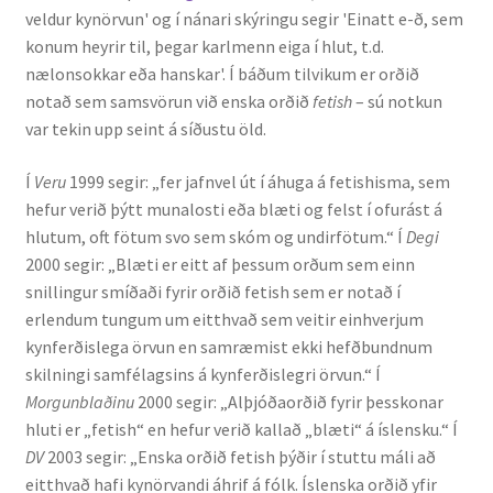
veldur kynörvun' og í nánari skýringu segir 'Einatt e-ð, sem
konum heyrir til, þegar karlmenn eiga í hlut, t.d.
Rannsóknir
nælonsokkar eða hanskar'. Í báðum tilvikum er orðið
notað sem samsvörun við enska orðið
fetish
– sú notkun
Máltækni
var tekin upp seint á síðustu öld.
Orðalyklar og orðafar
Í
Veru
1999 segir: „fer jafnvel út í áhuga á fetishisma, sem
hefur verið þýtt munalosti eða blæti og felst í ofurást á
Orðhlutafræði
hlutum, oft fötum svo sem skóm og undirfötum.“ Í
Degi
2000 segir: „Blæti er eitt af þessum orðum sem einn
Samtímasetningafræði
snillingur smíðaði fyrir orðið fetish sem er notað í
erlendum tungum um eitthvað sem veitir einhverjum
Söguleg setningafræði
kynferðislega örvun en samræmist ekki hefðbundnum
skilningi samfélagsins á kynferðislegri örvun.“ Í
Morgunblaðinu
2000 segir: „Alþjóðaorðið fyrir þesskonar
Hljóð og hljóðkerfi
hluti er „fetish“ en hefur verið kallað „blæti“ á íslensku.“ Í
DV
2003 segir: „Enska orðið fetish þýðir í stuttu máli að
Staða íslenskunnar
eitthvað hafi kynörvandi áhrif á fólk. Íslenska orðið yfir