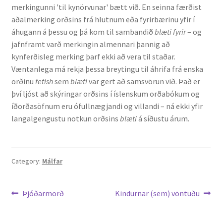
merkingunni 'til kynörvunar' bætt við. En seinna færðist
aðalmerking orðsins frá hlutnum eða fyrirbærinu yfir í
áhugann á þessu og þá kom til sambandið
blæti fyrir
– og
jafnframt varð merkingin almennari þannig að
kynferðisleg merking þarf ekki að vera til staðar.
Væntanlega má rekja þessa breytingu til áhrifa frá enska
orðinu
fetish
sem
blæti
var gert að samsvörun við. Það er
því ljóst að skýringar orðsins í íslenskum orðabókum og
íðorðasöfnum eru ófullnægjandi og villandi – ná ekki yfir
langalgengustu notkun orðsins
blæti
á síðustu árum.
Category:
Málfar
Leiðarkerfi
Previous
Next
Þjóðarmorð
Kindurnar (sem) vöntuðu
post:
post:
færslu