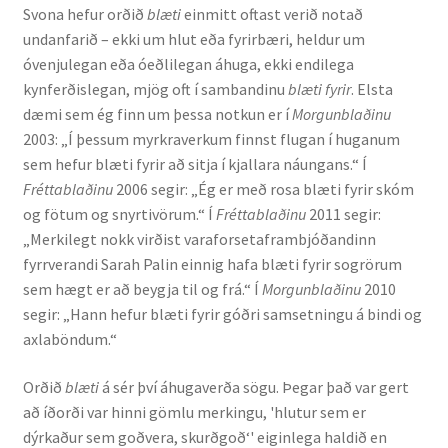
Svona hefur orðið
blæti
einmitt oftast verið notað
undanfarið – ekki um hlut eða fyrirbæri, heldur um
English
óvenjulegan eða óeðlilegan áhuga, ekki endilega
kynferðislegan, mjög oft í sambandinu
blæti fyrir
. Elsta
Administration
dæmi sem ég finn um þessa notkun er í
Morgunblaðinu
2003: „Í þessum myrkraverkum finnst flugan í huganum
CV
sem hefur blæti fyrir að sitja í kjallara náungans.“ Í
Fréttablaðinu
2006 segir: „Ég er með rosa blæti fyrir skóm
Publications
og fötum og snyrtivörum.“ Í
Fréttablaðinu
2011 segir:
„Merkilegt nokk virðist varaforsetaframbjóðandinn
fyrrverandi Sarah Palin einnig hafa blæti fyrir sogrörum
Research
sem hægt er að beygja til og frá.“ Í
Morgunblaðinu
2010
segir: „Hann hefur blæti fyrir góðri samsetningu á bindi og
Teaching
axlaböndum.“
Orðið
blæti
á sér því áhugaverða sögu. Þegar það var gert
að íðorði var hinni gömlu merkingu, 'hlutur sem er
dýrkaður sem goðvera, skurðgoð‘' eiginlega haldið en