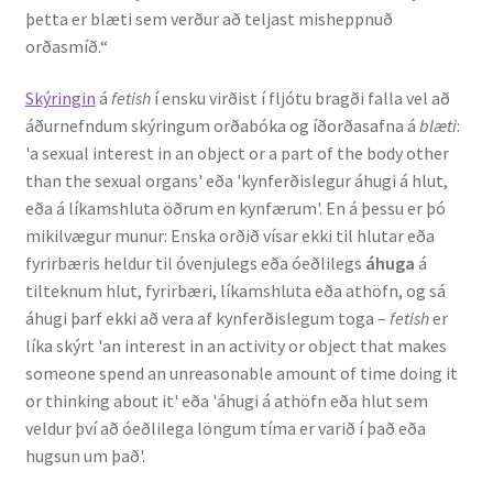
þetta er blæti sem verður að teljast misheppnuð
Ritverk og erindi
orðasmíð.“
Bækur
Skýringin
á
fetish
í ensku virðist í fljótu bragði falla vel að
áðurnefndum skýringum orðabóka og íðorðasafna á
blæti
:
Önnur ritverk
'a sexual interest in an object or a part of the body other
than the sexual organs' eða 'kynferðislegur áhugi á hlut,
Ritrýndar greinar
eða á líkamshluta öðrum en kynfærum'. En á þessu er þó
mikilvægur munur: Enska orðið vísar ekki til hlutar eða
Óritrýnt fræðilegt efni
fyrirbæris heldur til óvenjulegs eða óeðlilegs
áhuga
á
tilteknum hlut, fyrirbæri, líkamshluta eða athöfn, og sá
Málfarspistlar
áhugi þarf ekki að vera af kynferðislegum toga –
fetish
er
líka skýrt 'an interest in an activity or object that makes
someone spend an unreasonable amount of time doing it
Fræðilegir fyrirlestrar
or thinking about it' eða 'áhugi á athöfn eða hlut sem
veldur því að óeðlilega löngum tíma er varið í það eða
Ýmis erindi
hugsun um það'.
Blaðaefni