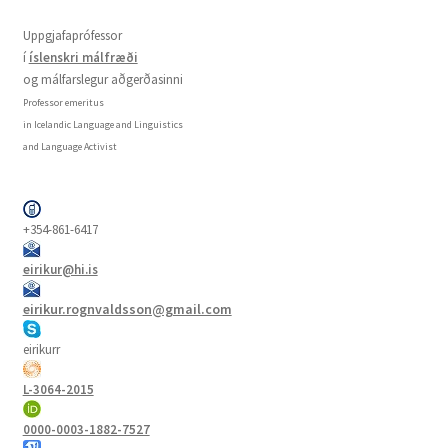
Uppgjafaprófessor
í
íslenskri málfræði
og málfarslegur aðgerðasinni
Professor emeritus
in Icelandic Language and Linguistics
and Language Activist
+354-861-6417
eirikur@hi.is
eirikur.rognvaldsson@gmail.com
eirikurr
L-3064-2015
0000-0003-1882-7527