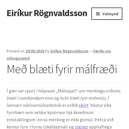
Eiríkur Rögnvaldsson
Fara
Hoppa
Valmynd
beint
yfir
í
í
Heim
leiðarkerfi
efni
Um mig
Posted on
29/05/2025
by
Eiríkur Rögnvaldsson
—
Færðu inn
Ætt
athugasemd
Með blæti fyrir málfræði
Líf og starf
Myndir
Í gær var spurt í hópnum „Málspjall“ um merkingu orðsins
blæti
í samböndum eins og
hafa blæti fyrir einhverju
. Í
Kennsla
Íslenskri nútímamálsorðabók
er orðið
skýrt
'hlutur eða
fyrirbæri sem veldur kynörvun hjá ákveðnum
Kennd námskeið
einstaklingum' en sú merking er ekki gömul. Þetta orð
kemur fyrir í fornu (skálda)máli og
merkir
upphaflega