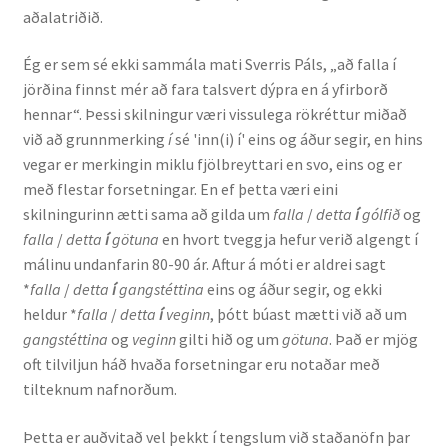
aðalatriðið.
Ritverk og erindi
Ég er sem sé ekki sammála mati Sverris Páls, „að falla í
Bækur
jörðina finnst mér að fara talsvert dýpra en á yfirborð
hennar“. Þessi skilningur væri vissulega rökréttur miðað
Önnur ritverk
við að grunnmerking
í
sé 'inn(i) í' eins og áður segir, en hins
vegar er merkingin miklu fjölbreyttari en svo, eins og er
Ritrýndar greinar
með flestar forsetningar. En ef þetta væri eini
skilningurinn ætti sama að gilda um
falla
/
detta
í
gólfið
og
Óritrýnt fræðilegt efni
falla
/
detta
í
götuna
en hvort tveggja hefur verið algengt í
málinu undanfarin 80-90 ár. Aftur á móti er aldrei sagt
Málfarspistlar
*
falla
/
detta
í
gangstéttina
eins og áður segir, og ekki
heldur *
falla
/
detta
í
veginn
, þótt búast mætti við að um
gangstéttina
og
veginn
gilti hið og um
götuna
. Það er mjög
Fræðilegir fyrirlestrar
oft tilviljun háð hvaða forsetningar eru notaðar með
tilteknum nafnorðum.
Ýmis erindi
Þetta er auðvitað vel þekkt í tengslum við staðanöfn þar
Blaðaefni