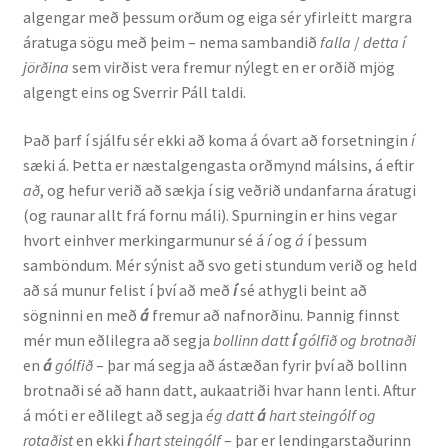
algengar með þessum orðum og eiga sér yfirleitt margra
áratuga sögu með þeim – nema sambandið
falla
/
detta í
Rannsóknir
jörðina
sem virðist vera fremur nýlegt en er orðið mjög
algengt eins og Sverrir Páll taldi.
Máltækni
Það þarf í sjálfu sér ekki að koma á óvart að forsetningin
í
Orðalyklar og orðafar
sæki á. Þetta er næstalgengasta orðmynd málsins, á eftir
að
, og hefur verið að sækja í sig veðrið undanfarna áratugi
Orðhlutafræði
(og raunar allt frá fornu máli). Spurningin er hins vegar
hvort einhver merkingarmunur sé á
í
og
á
í þessum
Samtímasetningafræði
samböndum. Mér sýnist að svo geti stundum verið og held
að sá munur felist í því að með
í
sé athygli beint að
Söguleg setningafræði
sögninni en með
á
fremur að nafnorðinu. Þannig finnst
mér mun eðlilegra að segja
bollinn datt
í
gólfið og brotnaði
en
á
gólfið
– þar má segja að ástæðan fyrir því að bollinn
Hljóð og hljóðkerfi
brotnaði sé að hann datt, aukaatriði hvar hann lenti. Aftur
á móti er eðlilegt að segja
ég datt
á
hart steingólf og
Staða íslenskunnar
rotaðist
en ekki
í
hart steingólf
– þar er lendingarstaðurinn