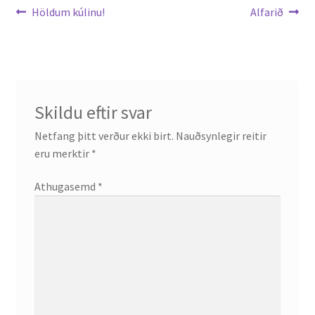
Leiðarkerfi
Previous
Next
Höldum kúlinu!
Alfarið
post:
post:
færslu
Skildu eftir svar
Netfang þitt verður ekki birt.
Nauðsynlegir reitir
eru merktir
*
Athugasemd
*