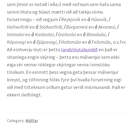
sem ýmist er notað
í
eða
á
með nöfnum sem hafa sama
seinni hluta og búast mætti við að tækju sömu
English
forsetningu – við segjum
í
Reykjavík
en
á
Húsavík
,
í
Hafnarfirði
en
á
Stöðvarfirði
,
í
Borgarnesi
en
á
Akranesi
,
í
Administration
Vatnsdal
en
á
Kaldadal
,
í
Grafarósi
en
á
Blönduósi
,
í
Kópavogi
en
á
Djúpavogi
,
í
Holtsmúla
en
á
Fellsmúla
, o.s.frv.
CV
Að einhverju leyti er þetta
landshlutabundið
en það er
vitanlega engin skýring – þetta eru málvenjur sem ekki
Publications
eiga sér neinar röklegar skýringar nema í einstöku
tilvikum. En einmitt þess vegna geta þessar málvenjur
breyst, og tilfinning fólks fyrir því hvaða forsetning eigi
Research
við með tilteknum orðum getur verið mismunandi. Það er
ekkert óeðlilegt.
Teaching
Category:
Málfar