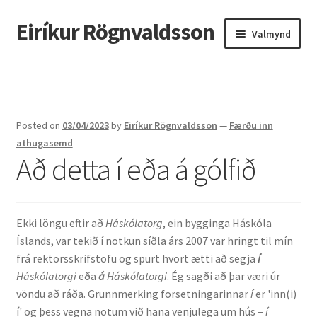
Eiríkur Rögnvaldsson
Fara
Hoppa
Valmynd
beint
yfir
í
í
Heim
leiðarkerfi
efni
Um mig
Posted on
03/04/2023
by
Eiríkur Rögnvaldsson
—
Færðu inn
Ætt
athugasemd
Að detta í eða á gólfið
Líf og starf
Myndir
Ekki löngu eftir að
Háskólatorg
, ein bygginga Háskóla
Íslands, var tekið í notkun síðla árs 2007 var hringt til mín
Kennsla
frá rektorsskrifstofu og spurt hvort ætti að segja
í
Háskólatorgi
eða
á
Háskólatorgi
. Ég sagði að þar væri úr
Kennd námskeið
vöndu að ráða. Grunnmerking forsetningarinnar
í
er 'inn(i)
í' og þess vegna notum við hana venjulega um hús –
í