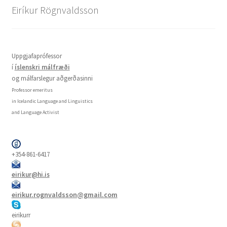
Eiríkur Rögnvaldsson
Uppgjafaprófessor
í
íslenskri málfræði
og málfarslegur aðgerðasinni
Professor emeritus
in Icelandic Language and Linguistics
and Language Activist
+354-861-6417
eirikur@hi.is
eirikur.rognvaldsson@gmail.com
eirikurr