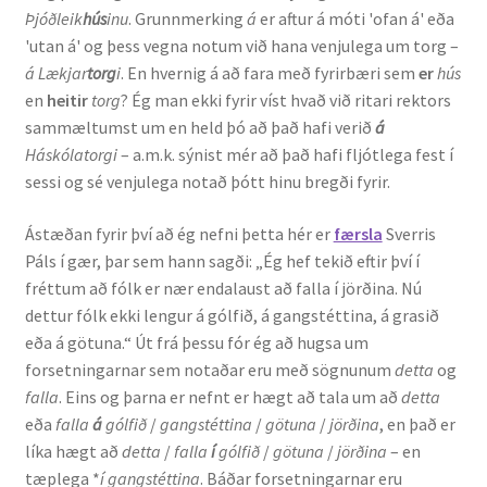
Þjóðleik
hús
inu
. Grunnmerking
á
er aftur á móti 'ofan á' eða
Kennsluefni
'utan á' og þess vegna notum við hana venjulega um torg –
á Lækjar
torg
i
. En hvernig á að fara með fyrirbæri sem
er
hús
Yfirlit um kennslu
en
heitir
torg
? Ég man ekki fyrir víst hvað við ritari rektors
sammæltumst um en held þó að það hafi verið
á
Stjórnun
Háskólatorgi
– a.m.k. sýnist mér að það hafi fljótlega fest í
sessi og sé venjulega notað þótt hinu bregði fyrir.
Innan Háskólans
Ástæðan fyrir því að ég nefni þetta hér er
færsla
Sverris
Samstarfsverkefni
Páls í gær, þar sem hann sagði: „Ég hef tekið eftir því í
fréttum að fólk er nær endalaust að falla í jörðina. Nú
Styrkir og verðlaun
dettur fólk ekki lengur á gólfið, á gangstéttina, á grasið
eða á götuna.“ Út frá þessu fór ég að hugsa um
Utan Háskólans
forsetningarnar sem notaðar eru með sögnunum
detta
og
falla
. Eins og þarna er nefnt er hægt að tala um að
detta
Verkefnisstjórn
eða
falla
á
gólfið
/
gangstéttina
/
götuna
/
jörðina
, en það er
líka hægt að
detta
/
falla
í
gólfið
/
götuna
/
jörðina
– en
tæplega *
í gangstéttina
. Báðar forsetningarnar eru
Þjónusta