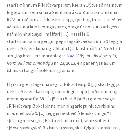
starfsmönnum Ríkisútvarpsins“. Kæran „lýtur að meintum
Kennsluefni
lögbrotum sem snúa að einhliða ákvörðun starfsmanna
RÚV, um að breyta íslenskri tungu, fyrst og fremst með því
Yfirlit um kennslu
að auka notkun hvorugkyns og draga úr notkun karlkyns í
nafni kynhlutleysi í málfari […]. Þessi leið
Stjórnun
starfsmannanna gengur gegn lagaákvæðum um að leggja
rækt við íslenskuna og viðhafa lýtalaust málfar.“ Með tali
Innan Háskólans
um „lögbrot“ er væntanlega
vísað í
Lög um ríkisútvarpið,
fjölmiðil í almannaþágu
nr. 23/2013, en þar er fjallað um
Samstarfsverkefni
íslenska tungu í nokkrum greinum.
Styrkir og verðlaun
Í fyrstu grein laganna segir: „Ríkisútvarpið [...] skal leggja
rækt við íslenska tungu, menningu, sögu þjóðarinnar og
Utan Háskólans
menningararfleifð.“ Í sjötta tölulið þriðju greinar segir:
„Ríkisútvarpið skal sinna menningarlegu hlutverki sínu
Verkefnisstjórn
m.a. með því að: [...] Leggja rækt við íslenska tungu.“ Í
sjöttu grein segir: „Efni á erlendu máli, sem sýnt er í
sjónvarpsdagskrá Ríkisútvarpsins, skal fylgja íslenskt tal,
Þjónusta