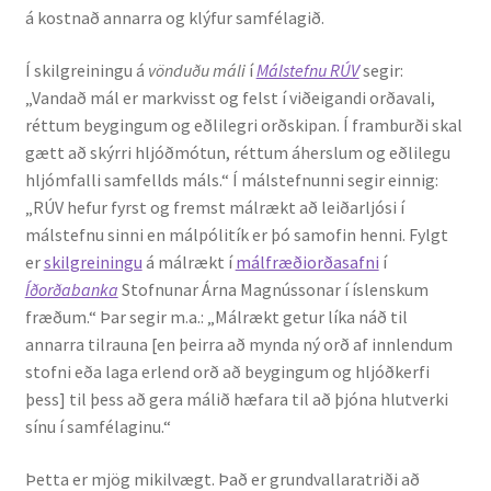
á kostnað annarra og klýfur samfélagið.
English
Í skilgreiningu á
vönduðu máli
í
Málstefnu RÚV
segir:
„Vandað mál er markvisst og felst í viðeigandi orðavali,
Administration
réttum beygingum og eðlilegri orðskipan. Í framburði skal
gætt að skýrri hljóðmótun, réttum áherslum og eðlilegu
CV
hljómfalli samfellds máls.“ Í málstefnunni segir einnig:
„RÚV hefur fyrst og fremst málrækt að leiðarljósi í
Publications
málstefnu sinni en málpólitík er þó samofin henni. Fylgt
er
skilgreiningu
á málrækt í
málfræðiorðasafni
í
Íðorðabanka
Stofnunar Árna Magnússonar í íslenskum
Research
fræðum.“ Þar segir m.a.: „Málrækt getur líka náð til
annarra tilrauna [en þeirra að mynda ný orð af innlendum
Teaching
stofni eða laga erlend orð að beygingum og hljóðkerfi
þess] til þess að gera málið hæfara til að þjóna hlutverki
sínu í samfélaginu.“
Þetta er mjög mikilvægt. Það er grundvallaratriði að