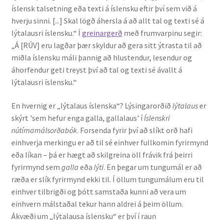
íslensk talsetning eða texti á íslensku eftir því sem við á
hverju sinni. [...] Skal lögð áhersla á að allt tal og texti sé á
Rannsóknir
lýtalausri íslensku.“ Í
greinargerð
með frumvarpinu segir:
„Á [RÚV] eru lagðar þær skyldur að gera sitt ýtrasta til að
Máltækni
miðla íslensku máli þannig að hlustendur, lesendur og
áhorfendur geti treyst því að tal og texti sé ávallt á
Orðalyklar og orðafar
lýtalausri íslensku.“
Orðhlutafræði
En hvernig er „lýtalaus íslenska“? Lýsingarorðið
lýtalaus
er
skýrt 'sem hefur enga galla, gallalaus' í
Íslenskri
Samtímasetningafræði
nútímamálsorðabók
. Forsenda fyrir því að slíkt orð hafi
einhverja merkingu er að til sé einhver fullkomin fyrirmynd
Söguleg setningafræði
eða líkan – þá er hægt að skilgreina öll frávik frá þeirri
fyrirmynd sem
galla
eða
lýti
. En þegar um tungumál er að
ræða er slík fyrirmynd ekki til. Í öllum tungumálum eru til
Hljóð og hljóðkerfi
einhver tilbrigði og þótt samstaða kunni að vera um
einhvern málstaðal tekur hann aldrei á þeim öllum.
Staða íslenskunnar
Ákvæði um „lýtalausa íslensku“ er því í raun