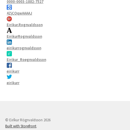
0000-0003-1882-7527
4ZjCOqwAAAAJ
Eirikur.Rognvaldsson
EirikurRognvaldsson
eirikurrognvaldsson
Eirikur_Roegnvaldsson
eirikurr
eirikurr
© Eiríkur Rögnvaldsson 2026
Built with Storefront
.