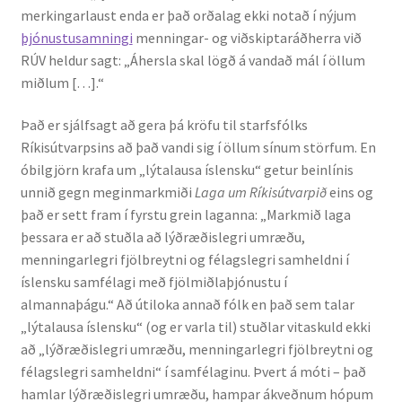
merkingarlaust enda er það orðalag ekki notað í nýjum
Ritverk og erindi
þjónustusamningi
menningar- og viðskiptaráðherra við
RÚV heldur sagt: „Áhersla skal lögð á vandað mál í öllum
Bækur
miðlum […].“
Önnur ritverk
Það er sjálfsagt að gera þá kröfu til starfsfólks
Ríkisútvarpsins að það vandi sig í öllum sínum störfum. En
Ritrýndar greinar
óbilgjörn krafa um „lýtalausa íslensku“ getur beinlínis
unnið gegn meginmarkmiði
Laga um Ríkisútvarpið
eins og
Óritrýnt fræðilegt efni
það er sett fram í fyrstu grein laganna: „Markmið laga
þessara er að stuðla að lýðræðislegri umræðu,
Málfarspistlar
menningarlegri fjölbreytni og félagslegri samheldni í
íslensku samfélagi með fjölmiðlaþjónustu í
almannaþágu.“ Að útiloka annað fólk en það sem talar
Fræðilegir fyrirlestrar
„lýtalausa íslensku“ (og er varla til) stuðlar vitaskuld ekki
að „lýðræðislegri umræðu, menningarlegri fjölbreytni og
Ýmis erindi
félagslegri samheldni“ í samfélaginu. Þvert á móti – það
hamlar lýðræðislegri umræðu, hampar ákveðnum hópum
Blaðaefni