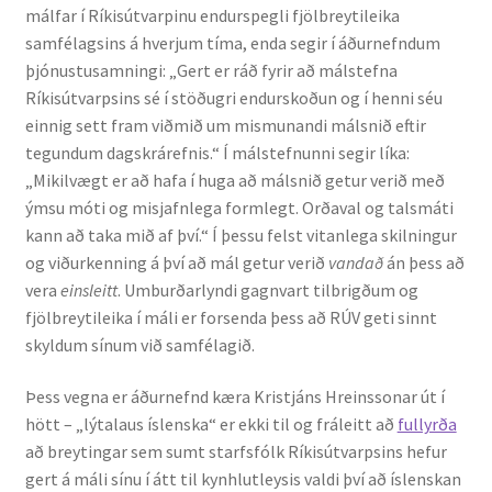
málfar í Ríkisútvarpinu endurspegli fjölbreytileika
samfélagsins á hverjum tíma, enda segir í áðurnefndum
þjónustusamningi: „Gert er ráð fyrir að málstefna
Ríkisútvarpsins sé í stöðugri endurskoðun og í henni séu
einnig sett fram viðmið um mismunandi málsnið eftir
tegundum dagskrárefnis.“ Í málstefnunni segir líka:
„Mikilvægt er að hafa í huga að málsnið getur verið með
ýmsu móti og misjafnlega formlegt. Orðaval og talsmáti
kann að taka mið af því.“ Í þessu felst vitanlega skilningur
og viðurkenning á því að mál getur verið
vandað
án þess að
vera
einsleitt
. Umburðarlyndi gagnvart tilbrigðum og
fjölbreytileika í máli er forsenda þess að RÚV geti sinnt
skyldum sínum við samfélagið.
Þess vegna er áðurnefnd kæra Kristjáns Hreinssonar út í
hött – „lýtalaus íslenska“ er ekki til og fráleitt að
fullyrða
að breytingar sem sumt starfsfólk Ríkisútvarpsins hefur
gert á máli sínu í átt til kynhlutleysis valdi því að íslenskan