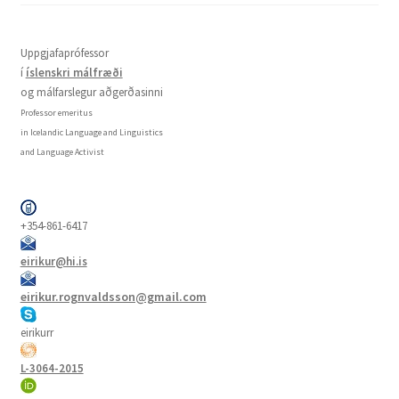
Uppgjafaprófessor
í
íslenskri málfræði
og málfarslegur aðgerðasinni
Professor emeritus
in Icelandic Language and Linguistics
and Language Activist
+354-861-6417
eirikur@hi.is
eirikur.rognvaldsson@gmail.com
eirikurr
L-3064-2015