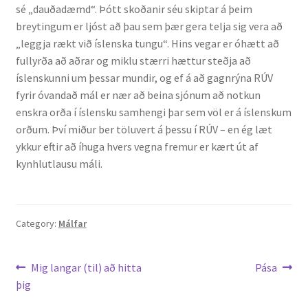
sé „dauðadæmd“. Þótt skoðanir séu skiptar á þeim
breytingum er ljóst að þau sem þær gera telja sig vera að
„leggja rækt við íslenska tungu“. Hins vegar er óhætt að
fullyrða að aðrar og miklu stærri hættur steðja að
íslenskunni um þessar mundir, og ef á að gagnrýna RÚV
fyrir óvandað mál er nær að beina sjónum að notkun
enskra orða í íslensku samhengi þar sem völ er á íslenskum
orðum. Því miður ber töluvert á þessu í RÚV – en ég læt
ykkur eftir að íhuga hvers vegna fremur er kært út af
kynhlutlausu máli.
Category:
Málfar
Leiðarkerfi
Previous
Next
Mig langar (til) að hitta
Pása
post:
post:
þig
færslu