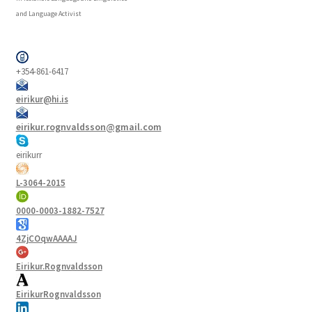
and Language Activist
+354-861-6417
eirikur@hi.is
eirikur.rognvaldsson@gmail.com
eirikurr
L-3064-2015
0000-0003-1882-7527
4ZjCOqwAAAAJ
Eirikur.Rognvaldsson
EirikurRognvaldsson