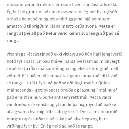
missannfærandi rökum sem sum hver standast alls ekki.
Ég hef þó grun um að ein röksemd sem ég hef hvergi séð
Rannsóknir
orðaða beint sé mjög oft undirliggjandi hjá þeim sem
amast við tilbrigðum. Hana mætti orða svona:
Þetta er
Máltækni
rangt af því að það hefur verið kennt svo lengi að það sé
rangt.
Orðalyklar og orðafar
Vitanlega réttlætir það ekki vitleysu að hún hafi lengi verið
Orðhlutafræði
höfð fyrir satt. En það má vel halda því fram að mikilvægt
sé að festa ríki í málsamfélaginu og ekki sé hringlað með
Samtímasetningafræði
viðmið. Ef búið er að kenna áratugum saman að eitthvað
sé rangt – þrátt fyrir að það sé eðlilegt málfar fjölda
Söguleg setningafræði
málnotenda – geti skapast óreiða og lausung í málinu ef
það er allt í einu viðurkennt sem rétt mál. Þetta valdi
vandræðum í kennslu og ýti undir þá hugmynd að það sé
Hljóð og hljóðkerfi
alveg sama hvernig fólk tali og skrifi. Þetta er sjónarmið
margra og ástæða til að taka það alvarlega og bera
Staða íslenskunnar
virðingu fyrir því. En ég held að það sé rangt.