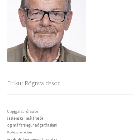
Eiríkur Rögnvaldsson
Uppgjafaprófessor
í
íslenskri málfræði
og málfarslegur aðgerðasinni
Professor emeritus
in Icelandic Language and Linguistics