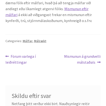
dæma fólk eftir málfari, hvað þá að tengja málfar við
andlegt eða líkamlegt atgervi fólks.
Mismunun eftir
English
málfari
á ekki að viðgangast frekar en mismunun eftir
kynferði, trú, stjórnmálaskoðunum, kynhneigð o.s.frv.
Administration
CV
Categories:
Málfar
,
Málrækt
Publications
Leiðarkerfi
Previous
Next
Förum varlega í
Mismunun á grundvelli
post:
post:
leiðréttingar
málstaðals
Research
færslu
Teaching
Skildu eftir svar
Netfang þitt verður ekki birt.
Nauðsynlegir reitir