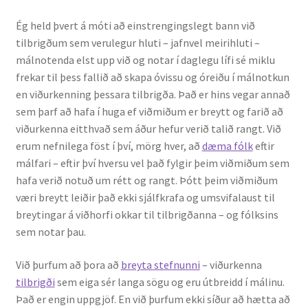
Ritverk og erindi
Ég held þvert á móti að einstrengingslegt bann við
tilbrigðum sem veru­legur hluti – jafnvel meirihluti –
Bækur
málnotenda elst upp við og notar í daglegu lífi sé miklu
frekar til þess fallið að skapa óvissu og óreiðu í málnotkun
Önnur ritverk
en viðurkenning þessara tilbrigða. Það er hins vegar annað
sem þarf að hafa í huga ef viðmiðum er breytt og farið að
Ritrýndar greinar
viðurkenna eitthvað sem áður hefur verið talið rangt. Við
erum nefnilega föst í því, mörg hver, að
dæma fólk
eftir
Óritrýnt fræðilegt efni
málfari – eftir því hversu vel það fylgir þeim viðmiðum sem
hafa verið notuð um rétt og rangt. Þótt þeim viðmiðum
væri breytt leiðir það ekki sjálfkrafa og umsvifalaust til
Málfarspistlar
breyt­ingar á viðhorfi okkar til tilbrigðanna – og fólksins
sem notar þau.
Fræðilegir fyrirlestrar
Við þurfum að þora að
breyta stefnunni
– viðurkenna
Ýmis erindi
tilbrigði
sem eiga sér langa sögu og eru útbreidd í málinu.
Það er engin uppgjöf. En við þurfum ekki síður að hætta að
Blaðaefni