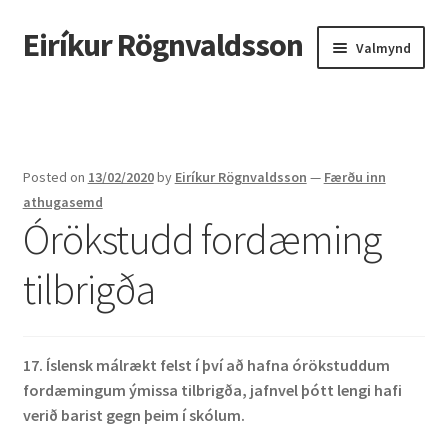
Eiríkur Rögnvaldsson
Fara
Hoppa
Valmynd
beint
yfir
í
í
Heim
leiðarkerfi
efni
Um mig
Posted on
13/02/2020
by
Eiríkur Rögnvaldsson
—
Færðu inn
Ætt
athugasemd
Órökstudd fordæming
Líf og starf
tilbrigða
Myndir
Kennsla
17. Íslensk málrækt felst í því að hafna
órökstuddum
fordæmingum ýmissa tilbrigða, jafnvel þótt lengi hafi
Kennd námskeið
verið barist gegn þeim í skólum.