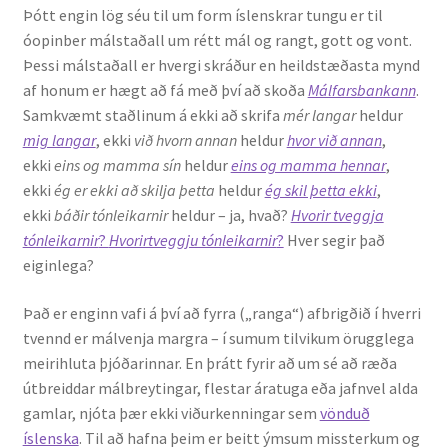
Þótt engin lög séu til um form íslenskrar tungu er til
Kennsluefni
óopinber málstaðall um rétt mál og rangt, gott og vont.
Þessi málstaðall er hvergi skráður en heildstæðasta mynd
Yfirlit um kennslu
af honum er hægt að fá með því að skoða
Málfarsbankann
.
Samkvæmt staðlinum á ekki að skrifa
mér langar
heldur
Stjórnun
mig langar
, ekki
við hvorn annan
heldur
hvor við annan
,
ekki
eins og mamma sín
heldur
eins og mamma hennar
,
Innan Háskólans
ekki
ég er ekki að skilja þetta
heldur
ég skil þetta ekki
,
ekki
báðir tónleikarnir
heldur – ja, hvað?
Hvorir tveggja
Samstarfsverkefni
tónleikarnir
?
Hvorirtveggju tónleikarnir
?
Hver segir það
eiginlega?
Styrkir og verðlaun
Það er enginn vafi á því að fyrra („ranga“) afbrigðið í hverri
Utan Háskólans
tvennd er málvenja margra – í sumum tilvikum örugglega
meirihluta þjóðarinnar. En þrátt fyrir að um sé að ræða
útbreiddar málbreytingar, flestar áratuga eða jafnvel alda
Verkefnisstjórn
gamlar, njóta þær ekki viðurkenningar sem
vönduð
íslenska
. Til að hafna þeim er beitt ýmsum missterkum og
Þjónusta