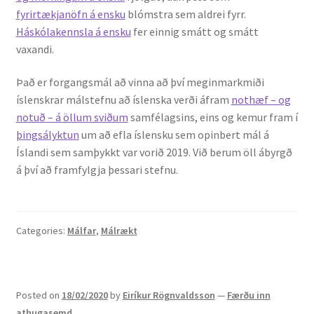
fyrirtækjanöfn á ensku
blómstra sem aldrei fyrr.
Háskólakennsla á ensku
fer einnig smátt og smátt
vaxandi.
Það er forgangsmál að vinna að því meginmarkmiði
íslenskrar málstefnu að íslenska verði áfram
nothæf – og
notuð – á öllum sviðum
samfélagsins, eins og kemur fram í
þingsályktun
um að efla íslensku sem opinbert mál á
Íslandi sem samþykkt var vorið 2019. Við berum öll ábyrgð
á því að framfylgja þessari stefnu.
Categories:
Málfar
,
Málrækt
Posted on
18/02/2020
by
Eiríkur Rögnvaldsson
—
Færðu inn
athugasemd