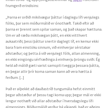
frumgerð erindisins:
„Þarna er orðið mikilvægur þáttur í daglegu lífi venjulegs
fólks, þar sem móðurmálið er ónothæft. Takið eftir að
þarna er þrennt sem spilar saman, og það skapar hættuna.
Um er að ræða mikilvægan þátt, en ekki eitthvert
aukaatriði; þessi þáttur snertir daglegt líf, en kemur ekki
bara fram einstöku sinnum, við einhverjar sérstakar
aðstæður; og þetta á við venjulegt fólk, allan almenning,
en ekki eingöngu sérfræðinga á einhverju þröngu sviði. Ég
held að málið gæti varist samspili tveggja þessara þátta,
en þegar allir þrír koma saman kann að vera hætta á
ferðum. [...]
Það er alþekkt að dauðastríð tungumála hefst einmitt
þegar aðstæður af þessu tagi koma upp; þegar mál er ekki
lengur nothæft við allar aðstæður í hversdagslegu lífi
almennings. Móðurmálið verður þá víkjandi, það er aðeins