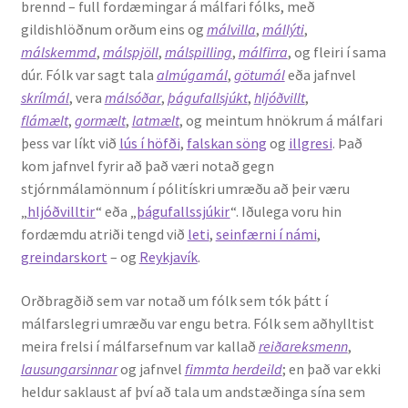
brennd – full fordæmingar á málfari fólks, með
gildishlöðnum orðum eins og
málvilla
,
mállýti
,
málskemmd
,
málspjöll
,
málspilling
,
málfirra
, og fleiri í sama
dúr. Fólk var sagt tala
almúgamál
,
götumál
eða jafnvel
skrílmál
, vera
málsóðar
,
þágufallsjúkt
,
hljóðvillt
,
flá
mælt
,
gormælt
,
latmælt
, og meintum hnökrum á málfari
þess var líkt við
lús í höfði
,
falskan söng
og
illgresi
. Það
kom jafnvel fyrir að það væri notað gegn
stjórnmálamönnum í pólitískri umræðu að þeir væru
„
hljóðvilltir
“ eða „
þágufallssjúkir
“. Iðulega voru hin
fordæmdu atriði tengd við
leti
,
seinfærni í námi
,
greindarskort
– og
Reykjavík
.
Orðbragðið sem var notað um fólk sem tók þátt í
málfarslegri umræðu var engu betra. Fólk sem aðhylltist
meira frelsi í málfarsefnum var kallað
reiðareksmenn
,
lausungarsinnar
og jafnvel
fimmta herdeild
; en það var ekki
heldur saklaust af því að tala um andstæðinga sína sem