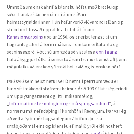
Umræða um ensk áhrif á íslensku hófst með bresku og
síðar bandarísku hernámi á árum síðari
heimsstyrjaldarinnar. Hún hefur verið viðvarandi síðan og
stundum blossað upp af krafti, t.d. á tímum
Kanasjónvarpsins
upp úr 1960, og snerist lengst af um
hugsanleg áhrif á form málsins – einkum orðaforða og
setningagerð. Þótt sú umræða sé vissulega
enn í gangi
hafa áhyggjur fólks á seinustu árum fremur beinst að þeim
möguleika að enskan yfirtaki heil svið og íslenskan hörfi.
Það svið sem helst hefur verið nefnt í þeirri umræðu er
hinn sístækkandi stafræni heimur. Árið 1997 flutti ég erindi
um upplýsingatækni og lítil málsamfélög,
„
Informationsteknologien og små sprogsamfund
“, á
norrænu málnefndaþingi í Þórshöfn í Færeyjum. Þar var ég
að velta fyrir mér hugsanlegum áhrifum þess á
smáþjóðamál eins og íslensku ef málið yrði ekki nothæft
innan tölvu- og upplýsingatækninnar og
sagði
í íslenskri