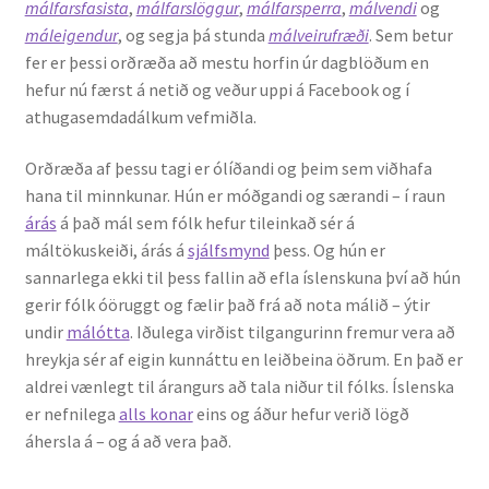
málfarsfasista
,
málfarslöggur
,
málfarsperra
,
málvendi
og
máleigendur
, og segja þá stunda
málveirufræði
. Sem betur
fer er þessi orðræða að mestu horfin úr dagblöðum en
hefur nú færst á netið og veður uppi á Facebook og í
athugasemdadálkum vefmiðla.
Orðræða af þessu tagi er ólíðandi og þeim sem viðhafa
hana til minnkunar. Hún er móðgandi og særandi – í raun
árás
á það mál sem fólk hefur tileinkað sér á
máltökuskeiði, árás á
sjálfsmynd
þess. Og hún er
sannarlega ekki til þess fallin að efla íslenskuna því að hún
gerir fólk óöruggt og fælir það frá að nota málið – ýtir
undir
málótta
. Iðulega virðist tilgangurinn fremur vera að
hreykja sér af eigin kunnáttu en leiðbeina öðrum. En það er
aldrei vænlegt til árangurs að tala niður til fólks. Íslenska
er nefnilega
alls konar
eins og áður hefur verið lögð
áhersla á – og á að vera það.