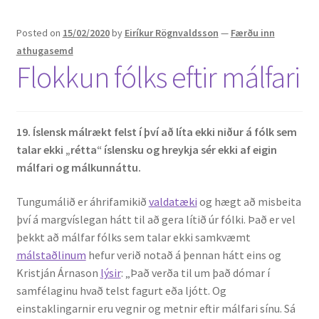
Posted on
15/02/2020
by
Eiríkur Rögnvaldsson
—
Færðu inn
athugasemd
Flokkun fólks eftir málfari
19. Íslensk málrækt felst í því
að líta ekki niður á fólk sem
talar ekki „rétta“ íslensku og hreykja sér ekki af eigin
málfari og málkunnáttu.
Tungumálið er áhrifamikið
valdatæki
og hægt að misbeita
því á margvíslegan hátt til að gera lítið úr fólki. Það er vel
þekkt að málfar fólks sem talar ekki samkvæmt
málstaðlinum
hefur verið notað á þennan hátt eins og
Kristján Árnason
lýsir
: „Það verða til um það dómar í
samfélaginu hvað telst fagurt eða ljótt. Og
einstaklingarnir eru vegnir og metnir eftir málfari sínu. Sá