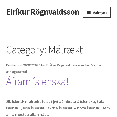
Eiríkur Rögnvaldsson
Fara
Hoppa
Valmynd
beint
yfir
í
í
Heim
leiðarkerfi
efni
Um mig
Category:
Málrækt
Ætt
Posted on
20/02/2020
by
Eiríkur Rögnvaldsson
—
Færðu inn
Líf og starf
athugasemd
Áfram íslenska!
Myndir
Kennsla
25. Íslensk málrækt felst í því að hlusta á íslensku, tala
íslensku, lesa íslensku, skrifa íslensku – nota íslensku sem
Kennd námskeið
allra mest, á allan hátt.