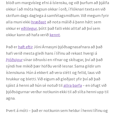
blöð um margvísleg efni á íslensku, og við þurfum að þjálfa
Ritverk og erindi
okkur í að móta hugsun okkar í orð, í flóknari texta en við
skrifum dags daglega á samfélagsmiðlum. Við megum fyrir
Bækur
alla muni ekki
hræðast
að nota málið á þann hátt sem
okkur er
eðlilegur
, þótt það falli ekki alltaf að því sem
Önnur ritverk
okkur kann að hafa verið
kennt
.
Ritrýndar greinar
Það er
haft eftir
Jóni Árnasyni þjóðsagnasafnara að það
hafi verið mesta gleði hans í lífinu að rekast hvergi á
Þjóðsögur
sínar öðruvísi en rifnar og skítugar, því að það
Óritrýnt fræðilegt efni
sýndi hve mikið þær höfðu verið lesnar. Sama gildir um
íslenskuna. Hún á ekkert að vera slétt og felld, laus við
Málfarspistlar
hrukkur og bletti. Við eigum að gleðjast yfir því að það
sjáist á henni að hún sé notuð til
allra þarfa
– en öfugt við
Fræðilegir fyrirlestrar
þjóðsögurnar verður notkunin ekki til að slíta henni upp til
agna.
Ýmis erindi
Þvert á móti – það er notkunin sem heldur í henni lífinu og
Blaðaefni