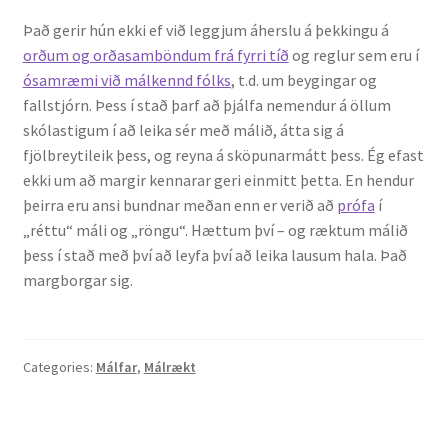
Það gerir hún ekki ef við leggjum áherslu á þekkingu á
orðum og orðasamböndum frá fyrri tíð
og reglur sem eru í
ósamræmi við málkennd fólks
, t.d. um beygingar og
fallstjórn. Þess í stað þarf að þjálfa nemendur á öllum
skólastigum í að leika sér með málið, átta sig á
fjölbreytileik þess, og reyna á sköpunarmátt þess. Ég efast
ekki um að margir kennarar geri einmitt þetta. En hendur
þeirra eru ansi bundnar meðan enn er verið að
prófa
í
„réttu“ máli og „röngu“. Hættum því – og ræktum málið
þess í stað með því að leyfa því að leika lausum hala. Það
margborgar sig.
Categories:
Málfar
,
Málrækt