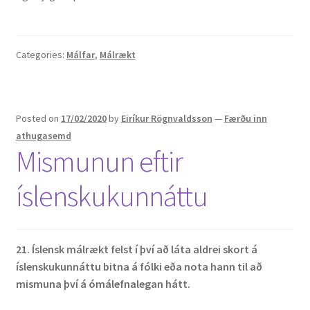
Categories:
Málfar
,
Málrækt
Posted on
17/02/2020
by
Eiríkur Rögnvaldsson
—
Færðu inn
athugasemd
Mismunun eftir
íslenskukunnáttu
21. Íslensk málrækt felst í því að láta aldrei skort á
íslenskukunnáttu bitna á fólki eða nota hann til að
mismuna því á ómálefnalegan hátt.