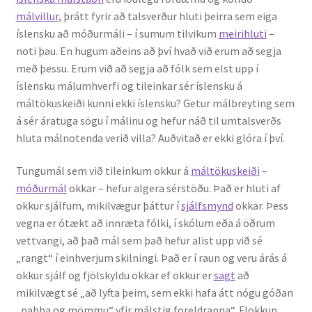
málvillur
, þrátt fyrir að talsverður hluti þeirra sem eiga
íslensku að móðurmáli – í sumum tilvikum
meirihluti
–
noti þau. En hugum aðeins að því hvað við erum að segja
með þessu. Erum við að segja að fólk sem elst upp í
íslensku málumhverfi og tileinkar sér íslensku á
máltökuskeiði kunni ekki íslensku? Getur málbreyting sem
á sér áratuga sögu í málinu og hefur náð til umtalsverðs
hluta málnotenda verið villa? Auðvitað er ekki glóra í því.
Tungumál sem við tileinkum okkur á
máltökuskeiði
–
móðurmál
okkar – hefur algera sérstöðu. Það er hluti af
okkur sjálfum, mikilvægur þáttur í
sjálfsmynd
okkar. Þess
vegna er ótækt að innræta fólki, í skólum eða á öðrum
vettvangi, að það mál sem það hefur alist upp við sé
„rangt“ í einhverjum skilningi. Það er í raun og veru árás á
okkur sjálf og fjölskyldu okkar ef okkur er
sagt
að
mikilvægt sé „að lyfta þeim, sem ekki hafa átt nógu góðan
„pabba og mömmu“ yfir málstig foreldranna“. Flokkun