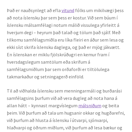
Það er nauðsynlegt að efla
vitund
fólks um mikilvægi þess
Rannsóknir
að nota íslensku þar sem þess er kostur. Við sem búum í
íslensku málsamfélagi notum málið vissulega yfirleitt á
Máltækni
hverjum degi – heyrum það talað og tölum það sjálf. Með
tilkomu samfélagsmiðla eru líka fleiri en áður sem lesa og
Orðalyklar og orðafar
ekki síst skrifa íslensku daglega, og það er mjög jákvætt.
En íslenskan er miklu fjölskrúðugri en kemur fram í
Orðhlutafræði
hversdagslegum samtölum eða skrifum á
samfélagsmiðlum þar sem orðaforði er tiltölulega
Samtímasetningafræði
takmarkaður og setningagerð einföld.
Til að viðhalda íslensku sem menningarmáli og burðarási
Söguleg setningafræði
samfélagsins þurfum við að vera dugleg að nota hana á
allan hátt – kynnast margvíslegum
málsniðum
og beita
Hljóð og hljóðkerfi
þeim. Við þurfum að tala um hugsanir okkar og hugðarefni,
við þurfum að hlusta á íslensku í útvarpi, sjónvarpi,
Staða íslenskunnar
hlaðvarpi og öðrum miðlum, við þurfum að lesa bækur og