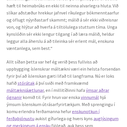
hæft til heimabrúks en ekki til neinna alvarlegra hluta. Við
slíkar aðstæður hrekkur jafnvel ríkulegur bókmenntaarfur
og öflugt nýyrðastarf skammt; málið á sér ekki viðreisnar
von, og hlýtur að hverfa á tiltölulega stuttum tíma. Unga
kynslóðin sér ekki lengur tilgang í að læra málið, heldur
leggur alla áherslu á að tileinka sér erlent mál, enskuna
væntanlega, sem best.“
Allt síðan þetta var hef ég verið þess fullviss að
uppbygging íslenskrar máltækni væri ein helsta forsendan
fyrir því að íslenskan gæti lifað til langframa. Nú er loks
hafið
stórátak
á því sviði með framkvæmd
máltækniáætlunar
, en í millitíðinni hafa
ýmsar aðrar
ógnanir
komið til. Fyrir hrun var enska
vinnumál
hjá
ýmsum íslenskum útrásarfyrirtækjum. Með sprengingu í
komu erlendra ferðamanna hefur
enskunotkun í
ferðaþjónustu
aukist gífurlega og hvers kyns
auglýsingum
og merkingum á ensku
fjölgað, auk þess sem