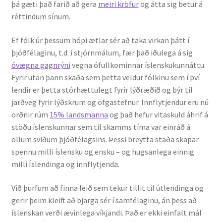
þá gæti það farið að gera
meiri kröfur
og átta sig betur á
réttindum sínum.
Ef fólk úr þessum hópi ætlar sér að taka virkan þátt í
þjóðfélaginu, t.d. í stjórnmálum, fær það iðulega á sig
óvægna gagnrýni
vegna ófullkominnar íslenskukunnáttu.
Fyrir utan þann skaða sem þetta veldur fólkinu sem í því
lendir er þetta stórhættulegt fyrir lýðræðið og býr til
jarðveg fyrir lýðskrum og öfgastefnur. Innflytjendur eru nú
orðnir rúm
15% landsmanna
og það hefur vitaskuld áhrif á
stöðu íslenskunnar sem til skamms tíma var einráð á
öllum sviðum þjóðfélagsins. Þessi breytta staða skapar
spennu milli íslensku og ensku – og hugsanlega einnig
milli Íslendinga og innflytjenda.
Við þurfum að finna leið sem tekur tillit til útlendinga og
gerir þeim kleift að bjarga sér í samfélaginu, án þess að
íslenskan verði ævinlega víkjandi. Það er ekki einfalt mál