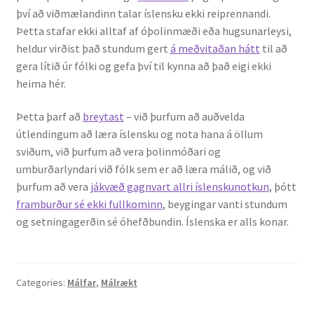
því að viðmælandinn talar íslensku ekki reiprennandi.
Þetta stafar ekki alltaf af óþolinmæði eða hugsunarleysi,
heldur virðist það stundum gert
á meðvitaðan hátt
til að
gera lítið úr fólki og gefa því til kynna að það eigi ekki
heima hér.
Þetta þarf að
breytast
– við þurfum að auðvelda
útlendingum að læra íslensku og nota hana á öllum
sviðum, við þurfum að vera þolinmóðari og
umburðarlyndari við fólk sem er að læra málið, og við
þurfum að vera
jákvæð gagnvart allri íslenskunotkun
, þótt
framburður sé ekki fullkominn
, beygingar vanti stundum
og setningagerðin sé óhefðbundin. Íslenska er alls konar.
Categories:
Málfar
,
Málrækt