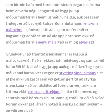
sem börnin hafa með foreldrum sínum þegar þau koma
heim er varla nógu langur til að byggja upp
móðurmálsfærni í heimilismálinu heldur, auk þess sem
trúlegt er að þau eyði talsverðum hluta hans í
enskum
málheimi
– sjónvarpi, tölvuleikjum o.s.frv. Það er
hugsanlegt að við séum að ala upp börn sem ekki ná
móðurmálsfærni í
neinu máli
. Það er mjög
alvarlegt
.
Grundvöllur að framtíð íslenskunnar er lagður á
máltökuskeiði. Það er ekkert jafnmikilvægt og samtal við
fullorðið fólk til að byggja upp auðugt málkerfi og styrka
málkennd barna. Þess vegna er
stytting vinnutímans
eitt
af því mikilvægasta sem við getum gert til að styrkja
íslenskuna – að því tilskildu að foreldrar verji auknum
frítíma ekki í
eigin snjalltækjum
heldur til samveru og
samtals með börnum sínum. Þannig stuðlum við að því að
börnin okkar geti áfram notað íslensku á öllum sviðum –
og vilji gera það.