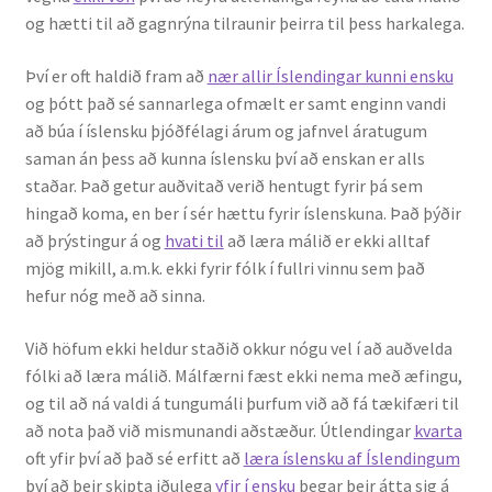
og hætti til að gagnrýna tilraunir þeirra til þess harkalega.
Því er oft haldið fram að
nær allir Íslendingar kunni ensku
og þótt það sé sannarlega ofmælt er samt enginn vandi
að búa í íslensku þjóðfélagi árum og jafnvel áratugum
saman án þess að kunna íslensku því að enskan er alls
staðar. Það getur auðvitað verið hentugt fyrir þá sem
hingað koma, en ber í sér hættu fyrir íslenskuna. Það þýðir
að þrýstingur á og
hvati til
að læra málið er ekki alltaf
mjög mikill, a.m.k. ekki fyrir fólk í fullri vinnu sem það
hefur nóg með að sinna.
Við höfum ekki heldur staðið okkur nógu vel í að auðvelda
fólki að læra málið. Málfærni fæst ekki nema með æfingu,
og til að ná valdi á tungumáli þurfum við að fá tækifæri til
að nota það við mismunandi aðstæður. Útlendingar
kvarta
oft yfir því að það sé erfitt að
læra íslensku af Íslendingum
því að þeir skipta iðulega
yfir í ensku
þegar þeir átta sig á