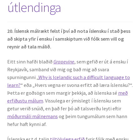
útlendinga
20. Íslensk málrækt felst í því að nota íslensku í stað þess
að skipta yfir í ensku í samskiptum við fólk sem vill og
reynir að tala málið.
Eitt sinn hafði blaðið
Grapevine
, sem gefið er út á ensku í
Reykjavík, samband við mig og bað mig að svara
spurningunni „
Why is Icelandic such a difficult language to
learn?
“ eða „Hvers vegna er svona erfitt að læra íslensku?“.
Þetta er goðsögn sem margir þekkja, að íslenska sé
með
erfiðustu málum
. Vissulega er ýmislegt í íslensku sem
getur verið snúið, en það fer þó að talsverðu leyti eftir
móðurmáli málnemans
og þeim tungumálum sem hann
hefur haft kynni af.
Íslenska er t.d. talin
tiltölulega erfið
fyrir fólk með ensku