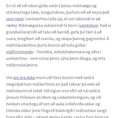
En til að við náum góðu valdi á þessu mikilvæga og
stórkostlega tæki, tungumálinu, þurfum við að heyra það
sem mest
í umhverfinu (eða sjá, ef um táknmál er að
ræða). Mikilvægasta máláreitið fá börn í
samtölum
. Það er
grundvallaratriði að tala við barnið, gefa því færi á að
svara, bregðast við svarinu, og skapa þannig gagnvirkni. Á
máltökuskeiðinu þurfa börnin að hafa góðar
málfyrirmyndir
– foreldra, leikskólakennara og aðra í
umhverfinu – sem sinna þeim, sýna þeim áhuga, og efla
málþroska þeirra.
Um
sex ára aldur
erum við flest komin með vald á
meginþáttum málkerfisins en það táknar þó ekki að
máltökunni sé lokið. Við eigum enn eftir að ná valdi á
ýmsum flóknum atriðum og undantekningum, og við
höldum vitanlega áfram að auka orðaforða okkar og
tileinka okkur ýmis fíngerð blæbrigði í málnotkun langt
fram eftir aldri – jafnvel ævina á enda. Lestur fyrir börn og