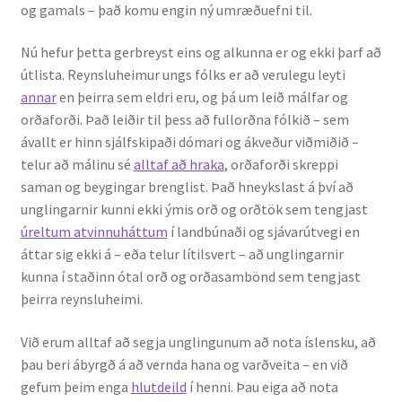
og gamals – það komu engin ný umræðuefni til.
Nú hefur þetta gerbreyst eins og alkunna er og ekki þarf að
útlista. Reynsluheimur ungs fólks er að verulegu leyti
annar
en þeirra sem eldri eru, og þá um leið málfar og
orðaforði. Það leiðir til þess að fullorðna fólkið – sem
ávallt er hinn sjálfskipaði dómari og ákveður viðmiðið –
telur að málinu sé
alltaf að hraka
, orðaforði skreppi
saman og beygingar brenglist. Það hneykslast á því að
unglingarnir kunni ekki ýmis orð og orðtök sem tengjast
úreltum atvinnuháttum
í land­bún­aði og sjávarútvegi en
áttar sig ekki á – eða telur lítilsvert – að unglingarnir
kunna í staðinn ótal orð og orðasambönd sem tengjast
þeirra reynsluheimi.
Við erum alltaf að segja unglingunum að nota íslensku, að
þau beri ábyrgð á að vernda hana og varðveita – en við
gefum þeim enga
hlutdeild
í henni. Þau eiga að nota