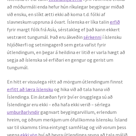
að móðurmáli enda hefur hún ríkulegar beygingar miðað
við ensku, en slíkt ætti ekki að koma t.d. fólki af
slavneskum uppruna á óvart. Íslenska er líka talin
erfið
fyrir margt fólk frá Asíu, sérstakleg ef það kann ekkert
vestrænt tungumál. Það eru ákveðin
sérkenni
í íslensku
hljóðkerfi og setningagerð sem geta vafist fyrir
útlendingum, en þegar á heildina er litið er varla hægt að
segja að íslenska sé erfiðari en gengur og gerist um
tungumál.
En hitt er vissulega rétt að mörgum útlendingum finnst
erfitt að læra íslensku
og hika við að tala hana við
Íslendinga. Ein ástæðan fyrir því er örugglega sú að
Íslendingar eru ekki – eða hafa ekki verið – sérlega
umburðarlyndir
gagnvart beygingarvillum, erlendum
hreim, og öðrum merkjum um ófullkomna íslensku. Ísland
var til skamms tíma eintyngt samfélag og við vorum þess
vegna
ekki vön
því að heyra útlendinga reyna að tala málið