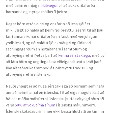
með þeim er mjög
mikilvægur
til að auka orðaforða
barnanna og styrkja málkerfi þeirra.
Þegar börn verða eldri og eru farin að lesa sjálf er
mikilvægt að halda að þeim fjölbreyttu lesefni til að þau
læri annars konar orðaforða en fæst með venjulegum
yndislestri, og nái valdi á fjölskrúðugri og flóknari
setningagerðum en notaðar eru í samtölum og
afþreyingarefni. Þetta þarf að
kenna sérstaklega
, með því
að láta börn og unglinga lesa viðeigandi texta. Það þarf
líka að stórauka framboð á fjölbreyttu fræðslu- og
afþreyingarefni á íslensku.
Nauðsynlegt er að huga sérstaklega að börnum sem hafa
annað heimilismál en íslensku. Til að eiga mögu­leika á að
öðlast móðurmálsfærni í ís­lensku þurfa tví­tyngd börn að
verja
50% af vöku­tíma sínum
í íslensku mál­um­hverfi.
Íslenski skóladagurinn nær ekki þessu hlutfalli og tíminn