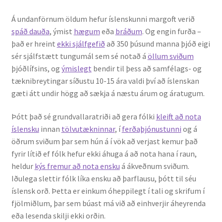
Kennsluefni
Á undanförnum öldum hefur íslenskunni margoft verið
spáð dauða
, ýmist
hægum
eða
bráðum
. Og engin furða –
Yfirlit um kennslu
það er hreint
ekki sjálfgefið
að 350 þúsund manna þjóð eigi
sér sjálfstætt tungumál sem sé notað á
öllum sviðum
Stjórnun
þjóðlífsins, og
ýmislegt
bendir til þess að samfélags- og
tæknibreytingar síðustu 10-15 ára valdi því að íslenskan
Innan Háskólans
gæti átt undir högg að sækja á næstu árum og áratugum.
Samstarfsverkefni
Þótt það sé grundvallaratriði að gera fólki
kleift að nota
íslensku
innan
tölvutækninnar
, í
ferðaþjónustunni
og á
Styrkir og verðlaun
öðrum sviðum þar sem hún á í vök að verjast kemur það
fyrir lítið ef fólk hefur ekki áhuga á að nota hana í raun,
heldur
kýs fremur að nota ensku
á ákveðnum sviðum.
Utan Háskólans
Iðulega slettir fólk líka ensku að þarflausu, þótt til séu
íslensk orð. Þetta er einkum óheppilegt í tali og skrifum í
Verkefnisstjórn
fjölmiðlum, þar sem búast má við að einhverjir áheyrenda
eða lesenda skilji ekki orðin.
Þjónusta