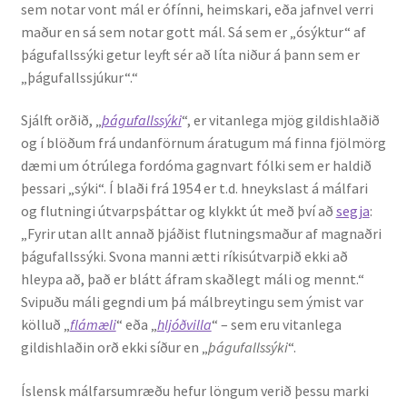
sem notar vont mál er ófínni, heimskari, eða jafnvel verri
maður en sá sem notar gott mál. Sá sem er „ósýktur“ af
þágufallssýki getur leyft sér að líta niður á þann sem er
„þágufallssjúkur“.“
Sjálft orðið, „
þágufallssýki
“, er vitanlega mjög gildishlaðið
og í blöðum frá undanförnum áratugum má finna fjölmörg
dæmi um ótrúlega fordóma gagnvart fólki sem er haldið
þessari „sýki“. Í blaði frá 1954 er t.d. hneykslast á málfari
og flutningi útvarpsþáttar og klykkt út með því að
segja
:
„Fyrir utan allt annað þjáðist flutningsmaður af magnaðri
þágufallssýki. Svona manni ætti ríkisútvarpið ekki að
hleypa að, það er blátt áfram skaðlegt máli og mennt.“
Svipuðu máli gegndi um þá málbreytingu sem ýmist var
kölluð „
flámæli
“ eða „
hljóðvilla
“ – sem eru vitanlega
gildishlaðin orð ekki síður en „
þágufallssýki
“.
Íslensk málfarsumræðu hefur löngum verið þessu marki