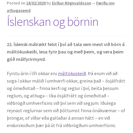
Posted on
18/02/2020
by
Eiríkur Rögnvaldsson
—
Færðu inn
athugasemd
Íslenskan og börnin
22. Íslensk málrækt felst í því
að tala sem mest við börn á
máltökuskeiði, lesa fyrir þau og með þeim, og vera þeim
góð málfyrirmynd.
Fyrstu árin í lífi okkar eru
máltökuskeið
. Þá erum við að
soga í okkur málið í umhverfi okkar, greina það – ósjálfrátt
og ómeðvitað – finna kerfi og reglur í því, beita þessum
reglum, og athuga – líka ósjálfrátt og ómeðvitað –
viðbrögð umhverfisins við því sem við segjum. Iðulega
reynast reglurnar sem við þóttumst finna ónákvæmar – of
þröngar, of víðar eða gallaðar á annan hátt – en við
endurskoðum þær þá út frá viðbrögðum umhverfisins.