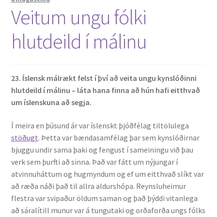
Veitum ungu fólki
hlutdeild í málinu
23. Íslensk málrækt felst í því að
veita ungu kynslóðinni
hlutdeild í málinu – láta hana finna að hún hafi eitthvað
um íslenskuna að segja.
Í meira en þúsund ár var íslenskt þjóðfélag tiltölulega
stöðugt
. Þetta var bændasamfélag þar sem kynslóðirnar
bjuggu undir sama þaki og fengust í sameiningu við þau
verk sem þurfti að sinna. Það var fátt um nýjungar í
atvinnuháttum og hugmyndum og ef um eitthvað slíkt var
að ræða náði það til allra aldurshópa. Reynsluheimur
flestra var svipaður öldum saman og það þýddi vitanlega
að sáralítill munur var á tungutaki og orðaforða ungs fólks