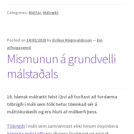
Categories:
Málfar
,
Málrækt
Posted on
14/02/2020
by
Eiríkur Rögnvaldsson
—
Ein
athugasemd
Mismunun á grundvelli
málstaðals
18. Íslensk málrækt felst í því að forðast að fordæma
tilbrigði í máli sem fólk hefur tileinkað sér á
máltökuskeiði og eru hluti af málkerfi þess.
Tilbrigði
í máli sem samræmast ekki hinum óopinbera
íslenska málstaðli
eru iðulega fordæmd og kölluð