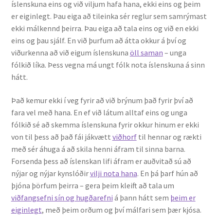
íslenskuna eins og við viljum hafa hana, ekki eins og þeim
er eiginlegt. Þau eiga að tileinka sér reglur sem samrýmast
ekki málkennd þeirra. Þau eiga að tala eins og við en ekki
eins og þau sjálf. En við þurfum að átta okkur á því og
viðurkenna að við eigum íslenskuna
öll saman
– unga
fólkið líka. Þess vegna má ungt fólk nota íslenskuna á sinn
hátt.
Það kemur ekki í veg fyrir að við brýnum það fyrir því að
fara vel með hana. En ef við látum alltaf eins og unga
fólkið sé að skemma íslenskuna fyrir okkur hinum er ekki
von til þess að það fái jákvætt
viðhorf
til hennar og rækti
með sér áhuga á að skila henni áfram til sinna barna.
Forsenda þess að íslenskan lifi áfram er auðvitað sú að
nýjar og nýjar kynslóðir
vilji nota hana
. En þá þarf hún að
þjóna þörfum þeirra – gera þeim kleift að tala um
viðfangsefni sín og hugðar­efni
á þann hátt sem
þeim er
eiginlegt
, með þeim orðum og því málfari sem þær kjósa.