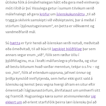
útiloka fólk á ómálefnalegan hátt eða gera með einhverju
móti lítið úr því. Vissulega getur í sumum tilvikum verið
málefnalegt að gera
kröfur
um
íslenskukunnáttu
„til að
tryggja skilvirk samskipti við viðskiptavini, þar á meðal í
störfum í þjónustugeiranum“, en þetta er viðkvæmt og
vandmeðfarið mál.
Sú
hætta
er fyrir hendi að íslenskan verði notuð, meðvitað
eða ómeðvitað, til að búa til
lagskipt þjóðfélag
þar sem
annars vegar erum „við“, fólk sem ræður öllu í
þjóðfélaginu, m.a. í krafti málfarslegra yfirburða, og situr
að bestu bitunum hvað varðar menntun, tekjur o.s.frv. – og
svo „hin“, fólk af erlendum uppruna, jafnvel önnur og
þriðja kynslóð innflytjenda, sem hefur ekki gott vald á
íslensku og kemst þess vegna hvergi áfram en situr eftir
ómenntað í láglaunastörfum, áhrifalaust um umhverfi sitt
og framtíð. Hugsanlega kæra sumir atvinnurekendur
sig
ekkert um
að erlent starfsfólk þeirra læri íslensku því að