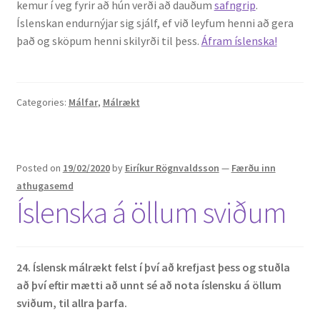
kemur í veg fyrir að hún verði að dauðum
safngrip
.
Íslenskan endurnýjar sig sjálf, ef við leyfum henni að gera
English
það og sköpum henni skilyrði til þess.
Áfram íslenska!
Administration
Categories:
Málfar
,
Málrækt
CV
Publications
Posted on
19/02/2020
by
Eiríkur Rögnvaldsson
—
Færðu inn
athugasemd
Research
Íslenska á öllum sviðum
Teaching
24.
Íslensk málrækt felst í því að krefjast þess og stuðla
að því eftir mætti að unnt sé að nota íslensku á öllum
sviðum, til allra þarfa.