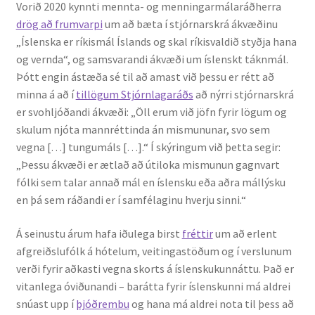
Vorið 2020 kynnti mennta- og menningarmálaráðherra
drög að frumvarpi
um að bæta í stjórnarskrá ákvæðinu
„Íslenska er ríkismál Íslands og skal ríkisvaldið styðja hana
og vernda“, og samsvarandi ákvæði um íslenskt táknmál.
Þótt engin ástæða sé til að amast við þessu er rétt að
minna á að í
tillögum Stjórnlagaráðs
að nýrri stjórnarskrá
er svohljóðandi ákvæði: „Öll erum við jöfn fyrir lögum og
skulum njóta mannréttinda án mismununar, svo sem
vegna […] tungumáls […].“ Í skýringum við þetta segir:
„Þessu ákvæði er ætlað að útiloka mismunun gagnvart
fólki sem talar annað mál en íslensku eða aðra mállýsku
en þá sem ráðandi er í samfélaginu hverju sinni.“
Á seinustu árum hafa iðulega birst
fréttir
um að erlent
afgreiðslufólk á hótelum, veitingastöðum og í verslunum
verði fyrir aðkasti vegna skorts á íslenskukunnáttu. Það er
vitanlega óviðunandi – barátta fyrir íslenskunni má aldrei
snúast upp í
þjóðrembu
og hana má aldrei nota til þess að