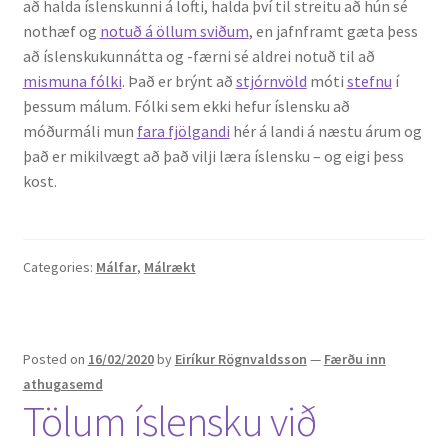
að halda íslenskunni á lofti, halda því til streitu að hún sé
nothæf og
notuð á öllum sviðum
, en jafnframt gæta þess
að íslenskukunnátta og -færni sé aldrei notuð til að
mismuna fólki
. Það er brýnt að
stjórnvöld
móti
stefnu
í
þessum málum. Fólki sem ekki hefur íslensku að
móðurmáli mun
fara fjölgandi
hér á landi á næstu árum og
það er mikilvægt að það vilji læra íslensku – og eigi þess
kost.
Categories:
Málfar
,
Málrækt
Posted on
16/02/2020
by
Eiríkur Rögnvaldsson
—
Færðu inn
athugasemd
Tölum íslensku við