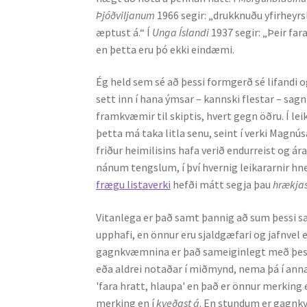
Þjóðviljanum
1966 segir: „drukknuðu yfirheyr
æptust á.“ Í
Unga Íslandi
1937 segir: „Þeir far
en þetta eru þó ekki eindæmi.
Ég held sem sé að þessi formgerð sé lifandi og
sett inn í hana ýmsar – kannski flestar – sag
framkvæmir til skiptis, hvert gegn öðru. Í le
þetta má taka litla senu, seint í verki Magnúsa
friður heimilisins hafa verið endurreist og 
nánum tengslum, í því hvernig leikararnir hne
frægu listaverki
hefði mátt segja þau
hrækjas
Vitanlega er það samt þannig að sum þessi sa
upphafi, en önnur eru sjaldgæfari og jafnvel e
gagnkvæmnina er það sameiginlegt með þes
eða aldrei notaðar í miðmynd, nema þá í ann
'fara hratt, hlaupa' en það er önnur merking 
merking en í
kveðast á
. En stundum er gagnkv