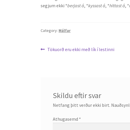
segjum ekki *
berjast á
, *
kyssast á
, *
hittast á
, *
Category:
Málfar
Leiðarkerfi
Previous
Tökuorð eru ekki með lík í lestinni
post:
færslu
Skildu eftir svar
Netfang þitt verður ekki birt.
Nauðsynle
Athugasemd
*