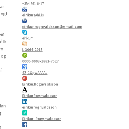
+354-861-6417
ar
gengt
eirikur@hi.is
eirikur.rognvaldsson@gmail.com
við
eirikurr
fólk
um
L-3064-2015
i og
0000-0003-1882-7527
í
4ZjCOqwAAAAJ
Eirikur.Rognvaldsson
EirikurRognvaldsson
dan
eirikurrognvaldsson
g
Eirikur_Roegnvaldsson
ð