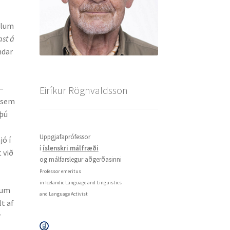
öllum
ast á
ndar
–
Eiríkur Rögnvaldsson
 sem
 þú
Uppgjafaprófessor
jó í
í
íslenskri málfræði
t við
og málfarslegur aðgerðasinni
Professor emeritus
in Icelandic Language and Linguistics
 um
and Language Activist
lt af
r