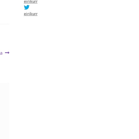
eirikurr
eirikurr
da