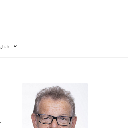
glish
,