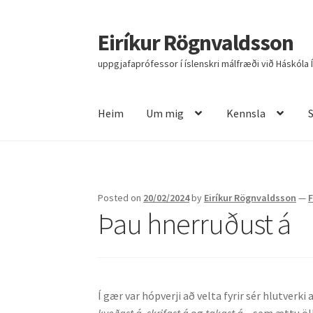
Eiríkur Rögnvaldsson
Fara
Hoppa
beint
yfir
uppgjafaprófessor í íslenskri málfræði við Háskóla 
í
í
leiðarkerfi
efni
Heim
Um mig
Kennsla
Heim
Um mig
Kennsla
Stjórnun
Rannsóknir
R
Posted on
20/02/2024
by
Eiríkur Rögnvaldsson
—
Þau hnerruðust á
Í gær var hópverji að velta fyrir sér hlutverki
kveðast á
,
skrifast á
og
takast á
– sem ættu öll