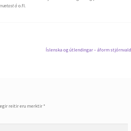
mætast á
o.fl.
Next
Íslenska og útlendingar – áform stjórnval
post:
gir reitir eru merktir
*