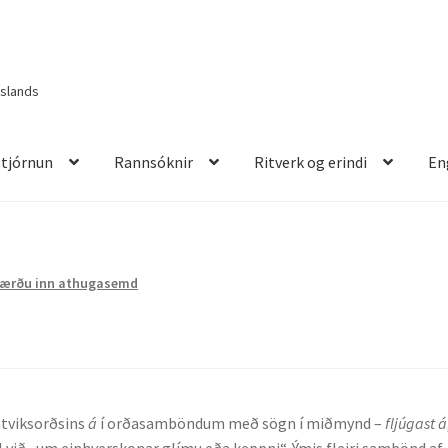
Íslands
Stjórnun
Rannsóknir
Ritverk og erindi
En
itverk og erindi
English
Færðu inn athugasemd
 atviksorðsins
á
í orðasamböndum með sögn í miðmynd –
fljúgast á
 við „um einhverskonar glímu eða keppni“. Ýmis fleiri sambönd af