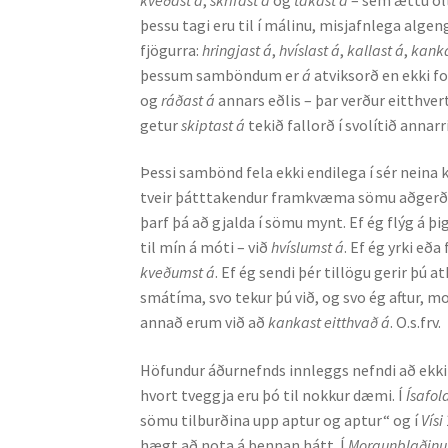
þessu tagi eru til í málinu, misjafnlega algeng
fjögurra:
hringjast á
,
hvíslast á
,
kallast á
,
kanka
þessum samböndum er
á
atviksorð en ekki fo
og
ráðast á
annars eðlis – þar verður eitthver
getur
skiptast á
tekið fallorð í svolítið annar
Þessi sambönd fela ekki endilega í sér nein
tveir þátttakendur framkvæma sömu aðgerð 
þarf þá að gjalda í sömu mynt. Ef ég flýg á þi
til mín á móti – við
hvíslumst á
. Ef ég yrki eða
kveðumst á
. Ef ég sendi þér tillögu gerir þú 
smátíma, svo tekur þú við, og svo ég aftur, mo
annað erum við að
kankast eitthvað á
. O.s.frv.
Höfundur áðurnefnds innleggs nefndi að ekki
hvort tveggja eru þó til nokkur dæmi. Í
Ísafol
sömu tilburðina upp aptur og aptur“ og í
Vísi
hægt að nota á þennan hátt. Í
Morgunblaðin