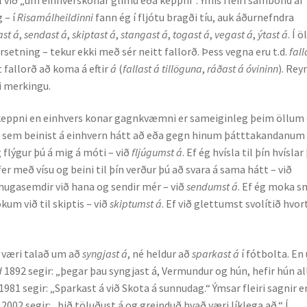
 – í
Risamálheildinni
fann ég í fljótu bragði tíu, auk áðurnefndra
st á
,
sendast á
,
skiptast á
,
stangast á
,
togast á
,
vegast á
,
ýtast á
. Í 
rsetning – tekur ekki með sér neitt fallorð. Þess vegna eru t.d.
fall
t fallorð að koma á eftir
á
(
fallast á tillöguna
,
ráðast á óvininn
). Rey
ri merkingu.
a keppni en einhvers konar gagnkvæmni er sameiginleg þeim öllum 
sem beinist á einhvern hátt að eða gegn hinum þátttakandanum
g flýgur þú á mig á móti – við
fljúgumst á
. Ef ég hvísla til þín hvíslar
 fer með vísu og beini til þín verður þú að svara á sama hátt – við
athugasemdir við hana og sendir mér – við
sendumst á
. Ef ég moka sn
kum við til skiptis – við
skiptumst á
. Ef við glettumst svolítið hvor
 væri talað um að
syngjast á
, né heldur að
sparkast á
í fótbolta. En
d
1892 segir: „þegar þau syngjast á, Vermundur og hún, hefir hún al
1981 segir: „Sparkast á við Skota á sunnudag.“ Ýmsar fleiri sagnir e
u
2002 segir: „þið töluðust á og greinduð hvað væri líklega að.“ Í