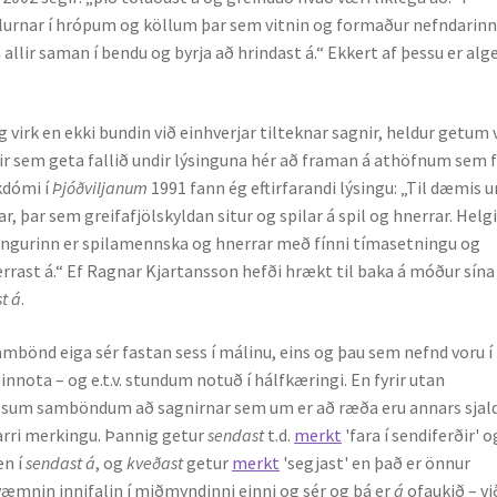
slurnar í hrópum og köllum þar sem vitnin og formaður nefndarinn
a allir saman í bendu og byrja að hrindast á.“ Ekkert af þessu er al
 virk en ekki bundin við einhverjar tilteknar sagnir, heldur getum 
nir sem geta fallið undir lýsinguna hér að framan á athöfnum sem 
ikdómi í
Þjóðviljanum
1991 fann ég eftirfarandi lýsingu: „Til dæmis 
r, þar sem greifafjölskyldan situr og spilar á spil og hnerrar. Helg
árangurinn er spilamennska og hnerrar með fínni tímasetningu og
rrast á.“ Ef Ragnar Kjartansson hefði hrækt til baka á móður sína 
t á
.
mbönd eiga sér fastan sess í málinu, eins og þau sem nefnd voru í
innota – og e.t.v. stundum notuð í hálfkæringi. En fyrir utan
sum samböndum að sagnirnar sem um er að ræða eru annars sjal
arri merkingu. Þannig getur
sendast
t.d.
merkt
'fara í sendiferðir' o
en í
sendast á
, og
kveðast
getur
merkt
'segjast' en það er önnur
æmnin innifalin í miðmyndinni einni og sér og þá er
á
ofaukið – vi