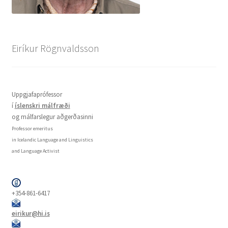
Eiríkur Rögnvaldsson
Uppgjafaprófessor
í
íslenskri málfræði
og málfarslegur aðgerðasinni
Professor emeritus
in Icelandic Language and Linguistics
and Language Activist
+354-861-6417
eirikur@hi.is