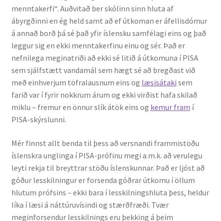
menntakerfi“. Auðvitað ber skólinn sinn hluta af
Kennsluefni
ábyrgðinni en ég held samt að ef útkoman er áfellisdómur
á annað borð þá sé það yfir íslensku samfélagi eins og það
Yfirlit um kennslu
leggur sig en ekki menntakerfinu einu og sér. Það er
nefnilega meginatriði að ekki sé litið á útkomuna í PISA
Stjórnun
sem sjálfstætt vandamál sem hægt sé að bregðast við
með einhverjum töfralausnum eins og
læsisátaki
sem
Innan Háskólans
farið var í fyrir nokkrum árum og ekki virðist hafa skilað
miklu – fremur en önnur slík átök eins og
kemur fram
í
Samstarfsverkefni
PISA-skýrslunni.
Styrkir og verðlaun
Mér finnst allt benda til þess að versnandi frammistöðu
íslenskra unglinga í PISA-prófinu megi a.m.k. að verulegu
Utan Háskólans
leyti rekja til breyttrar stöðu íslenskunnar. Það er ljóst að
góður lesskilningur er forsenda góðrar útkomu í öllum
Verkefnisstjórn
hlutum prófsins – ekki bara í lesskilningshluta þess, heldur
líka í læsi á náttúruvísindi og stærðfræði. Tvær
meginforsendur lesskilnings eru þekking á þeim
Þjónusta