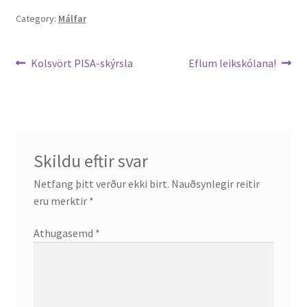
Category:
Málfar
Leiðarkerfi
Previous
Next
Kolsvört PISA-skýrsla
Eflum leikskólana!
post:
post:
færslu
Skildu eftir svar
Netfang þitt verður ekki birt.
Nauðsynlegir reitir
eru merktir
*
Athugasemd
*