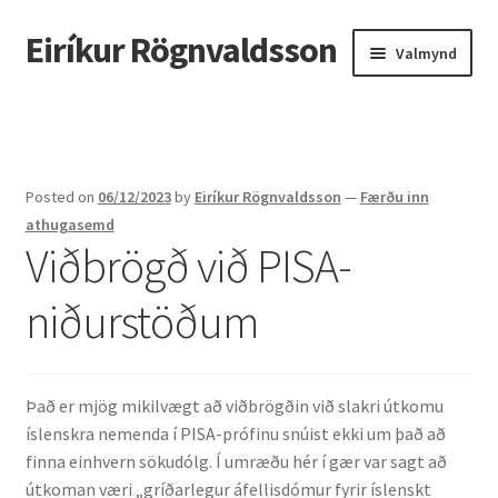
Eiríkur Rögnvaldsson
Fara
Hoppa
Valmynd
beint
yfir
í
í
Heim
leiðarkerfi
efni
Um mig
Posted on
06/12/2023
by
Eiríkur Rögnvaldsson
—
Færðu inn
Ætt
athugasemd
Viðbrögð við PISA-
Líf og starf
niðurstöðum
Myndir
Kennsla
Það er mjög mikilvægt að viðbrögðin við slakri útkomu
íslenskra nemenda í PISA-prófinu snúist ekki um það að
Kennd námskeið
finna einhvern sökudólg. Í umræðu hér í gær var sagt að
útkoman væri „gríðarlegur áfellisdómur fyrir íslenskt