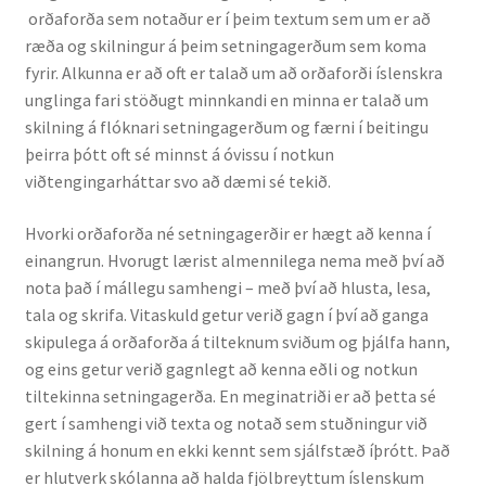
orðaforða sem notaður er í þeim textum sem um er að
ræða og skilningur á þeim setningagerðum sem koma
Rannsóknir
fyrir. Alkunna er að oft er talað um að orðaforði íslenskra
unglinga fari stöðugt minnkandi en minna er talað um
Máltækni
skilning á flóknari setningagerðum og færni í beitingu
þeirra þótt oft sé minnst á óvissu í notkun
Orðalyklar og orðafar
viðtengingarháttar svo að dæmi sé tekið.
Orðhlutafræði
Hvorki orðaforða né setningagerðir er hægt að kenna í
einangrun. Hvorugt lærist almennilega nema með því að
Samtímasetningafræði
nota það í mállegu samhengi – með því að hlusta, lesa,
tala og skrifa. Vitaskuld getur verið gagn í því að ganga
Söguleg setningafræði
skipulega á orðaforða á tilteknum sviðum og þjálfa hann,
og eins getur verið gagnlegt að kenna eðli og notkun
tiltekinna setningagerða. En meginatriði er að þetta sé
Hljóð og hljóðkerfi
gert í samhengi við texta og notað sem stuðningur við
skilning á honum en ekki kennt sem sjálfstæð íþrótt. Það
Staða íslenskunnar
er hlutverk skólanna að halda fjölbreyttum íslenskum