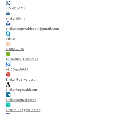
+354-861-6417
eirikur@hi.is
eirikur.rognvaldsson@gmail.com
eirikurr
L-3064-2015
0000-0003-1882-7527
4ZjCOqwAAAAJ
Eirikur.Rognvaldsson
EirikurRognvaldsson
eirikurrognvaldsson
Eirikur_Roegnvaldsson