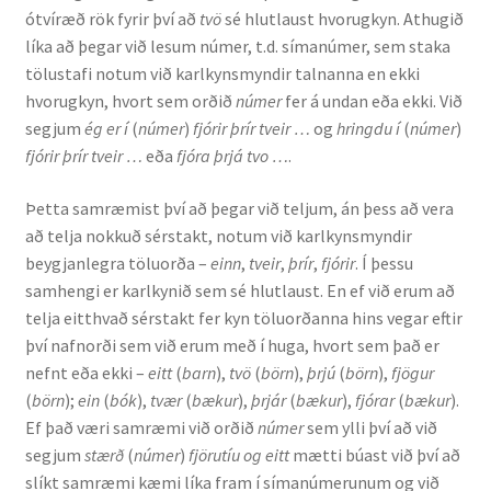
ótvíræð rök fyrir því að
tvö
sé hlutlaust hvorugkyn. Athugið
líka að þegar við lesum númer, t.d. símanúmer, sem staka
Rannsóknir
tölustafi notum við karlkynsmyndir talnanna en ekki
hvorugkyn, hvort sem orðið
númer
fer á undan eða ekki. Við
Máltækni
segjum
ég er í
(
númer
)
fjórir þrír tveir …
og
hringdu í
(
númer
)
fjórir þrír tveir …
eða
fjóra þrjá tvo …
.
Orðalyklar og orðafar
Þetta samræmist því að þegar við teljum, án þess að vera
Orðhlutafræði
að telja nokkuð sérstakt, notum við karlkynsmyndir
beygjanlegra töluorða –
einn
,
tveir
,
þrír
,
fjórir
. Í þessu
Samtímasetningafræði
samhengi er karlkynið sem sé hlutlaust. En ef við erum að
telja eitthvað sérstakt fer kyn töluorðanna hins vegar eftir
Söguleg setningafræði
því nafnorði sem við erum með í huga, hvort sem það er
nefnt eða ekki –
eitt
(
barn
),
tvö
(
börn
),
þrjú
(
börn
),
fjögur
(
börn
);
ein
(
bók
),
tvær
(
bækur
),
þrjár
(
bækur
),
fjórar
(
bækur
).
Hljóð og hljóðkerfi
Ef það væri samræmi við orðið
númer
sem ylli því að við
segjum
stærð
(
númer
)
fjörutíu og eitt
mætti búast við því að
Staða íslenskunnar
slíkt samræmi kæmi líka fram í símanúmerunum og við