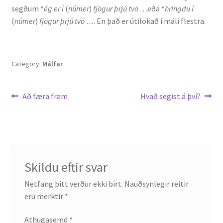
segðum *
ég er í
(
númer
)
fjögur þrjú tvö …
eða *
hringdu í
Ritverk og erindi
(
númer
)
fjögur þrjú tvö …
. En það er útilokað í máli flestra.
Bækur
Category:
Málfar
Önnur ritverk
Ritrýndar greinar
Leiðarkerfi
Previous
Next
Að færa fram
Hvað segist á því?
post:
post:
færslu
Óritrýnt fræðilegt efni
Málfarspistlar
Skildu eftir svar
Fræðilegir fyrirlestrar
Netfang þitt verður ekki birt.
Nauðsynlegir reitir
eru merktir
*
Ýmis erindi
Athugasemd
*
Blaðaefni