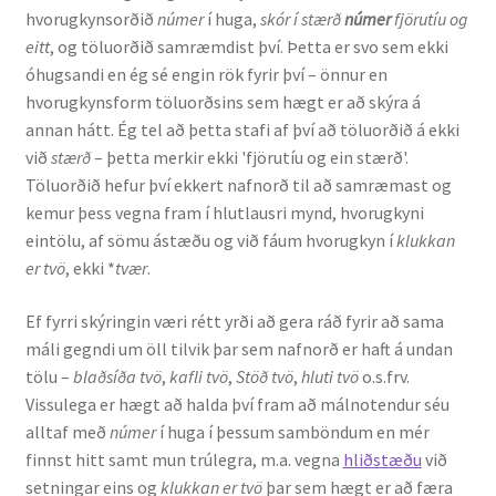
hvorugkynsorðið
númer
í huga,
skór í stærð
númer
fjörutíu og
Kennsluefni
eitt
, og töluorðið samræmdist því. Þetta er svo sem ekki
óhugsandi en ég sé engin rök fyrir því – önnur en
Yfirlit um kennslu
hvorugkynsform töluorðsins sem hægt er að skýra á
annan hátt. Ég tel að þetta stafi af því að töluorðið á ekki
Stjórnun
við
stærð
– þetta merkir ekki 'fjörutíu og ein stærð'.
Töluorðið hefur því ekkert nafnorð til að samræmast og
Innan Háskólans
kemur þess vegna fram í hlutlausri mynd, hvorugkyni
eintölu, af sömu ástæðu og við fáum hvorugkyn í
klukkan
Samstarfsverkefni
er tvö
, ekki *
tvær
.
Styrkir og verðlaun
Ef fyrri skýringin væri rétt yrði að gera ráð fyrir að sama
máli gegndi um öll tilvik þar sem nafnorð er haft á undan
Utan Háskólans
tölu –
blaðsíða tvö
,
kafli tvö
,
Stöð tvö
,
hluti tvö
o.s.frv.
Vissulega er hægt að halda því fram að málnotendur séu
Verkefnisstjórn
alltaf með
númer
í huga í þessum samböndum en mér
finnst hitt samt mun trúlegra, m.a. vegna
hliðstæðu
við
setningar eins og
klukkan er tvö
þar sem hægt er að færa
Þjónusta