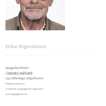
Eiríkur Rögnvaldsson
Uppgjafaprófessor
í
íslenskri málfræði
og málfarslegur aðgerðasinni
Professor emeritus
in Icelandic Language and Linguistics
and Language Activist