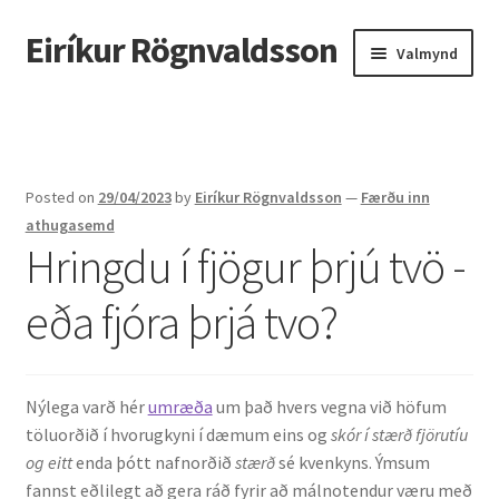
Eiríkur Rögnvaldsson
Fara
Hoppa
Valmynd
beint
yfir
í
í
Heim
leiðarkerfi
efni
Um mig
Posted on
29/04/2023
by
Eiríkur Rögnvaldsson
—
Færðu inn
Ætt
athugasemd
Hringdu í fjögur þrjú tvö -
Líf og starf
eða fjóra þrjá tvo?
Myndir
Kennsla
Nýlega varð hér
umræða
um það hvers vegna við höfum
töluorðið í hvorugkyni í dæmum eins og
skór í stærð fjörutíu
Kennd námskeið
og eitt
enda þótt nafnorðið
stærð
sé kvenkyns. Ýmsum
fannst eðlilegt að gera ráð fyrir að málnotendur væru með