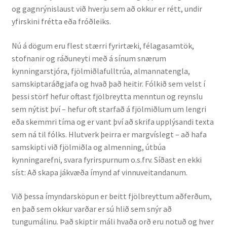
og gagnrýnislaust við hverju sem að okkur er rétt, undir
yfirskini frétta eða fróðleiks.
Rannsóknir
Nú á dögum eru flest stærri fyrirtæki, félagasamtök,
Máltækni
stofnanir og ráðuneyti með á sínum snærum
kynningarstjóra, fjölmiðlafulltrúa, almannatengla,
Orðalyklar og orðafar
samskiptaráðgjafa og hvað það heitir. Fólkið sem velst í
þessi störf hefur oftast fjölbreytta menntun og reynslu
Orðhlutafræði
sem nýtist því – hefur oft starfað á fjölmiðlum um lengri
eða skemmri tíma og er vant því að skrifa upplýsandi texta
Samtímasetningafræði
sem ná til fólks. Hlutverk þeirra er margvíslegt – að hafa
samskipti við fjölmiðla og almenning, útbúa
Söguleg setningafræði
kynningarefni, svara fyrirspurnum o.s.frv. Síðast en ekki
síst: Að skapa jákvæða ímynd af vinnuveitandanum.
Hljóð og hljóðkerfi
Við þessa ímyndarsköpun er beitt fjölbreyttum aðferðum,
en það sem okkur varðar er sú hlið sem snýr að
Staða íslenskunnar
tungumálinu. Það skiptir máli hvaða orð eru notuð og hver