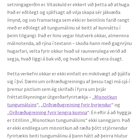
setningagerðin er. Vitaskuld er ekkert við þetta að athuga.
Ritverk og erindi
Það er eðlilegt og sjálfsagt að vilja skapa sér jákvæða
ímynd, og svo framarlega sem ekki er beinlínis farið rangt
Bækur
með er eðlilegt að tungumálinu sé beitt af kunnáttu í
þeim tilgangi. Það er hins vegar hlutverk okkar, almennra
Önnur ritverk
málnotenda, að rýna í textann – skoða hann með gagnrýnu
hugarfari, velta fyrir okkur hvað sé raunverulega verið að
Ritrýndar greinar
segja, hvað liggi á bak við, og hvað kunni að vera ósagt.
Óritrýnt fræðilegt efni
Þetta verkefni okkar er ekki einfalt en mikilvægt að þjálfa
sig í því. Dæmi um orðræðugreiningu af þessu tagi má sjá í
þremur pistlum sem ég skrifaði í fyrra um þrjár
Málfarspistlar
fréttatilkynningar útgerðarfyrirtækja – „
Misnotkun
tungumálsins
“, „
Orðræðugreining fyrir byrjendur
“ og
Fræðilegir fyrirlestrar
„
Orðræðugreining fyrir lengra komna
“. En eftir á að hyggja
er titillinn „Misnotkun tungumálsins“ ekki sanngjarn. Það
Ýmis erindi
er ekki endilega um misnotkun að ræða þótt stjórnendur
fyrirtækis beiti tungumálinu á þann hátt að þeirra hlutur
Blaðaefni