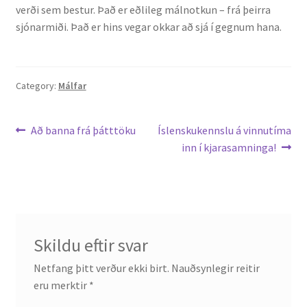
verði sem bestur. Það er eðlileg málnotkun – frá þeirra
sjónarmiði. Það er hins vegar okkar að sjá í gegnum hana.
English
Administration
Category:
Málfar
CV
Leiðarkerfi
Previous
Next
Að banna frá þátttöku
Íslenskukennslu á vinnutíma
Publications
post:
post:
inn í kjarasamninga!
færslu
Research
Teaching
Skildu eftir svar
Netfang þitt verður ekki birt.
Nauðsynlegir reitir
eru merktir
*