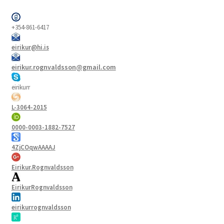
+354-861-6417
eirikur@hi.is
eirikur.rognvaldsson@gmail.com
eirikurr
L-3064-2015
0000-0003-1882-7527
4ZjCOqwAAAAJ
Eirikur.Rognvaldsson
EirikurRognvaldsson
eirikurrognvaldsson