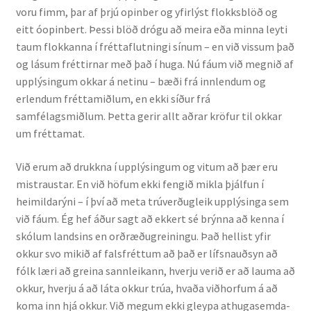
voru fimm, þar af þrjú opinber og yfirlýst flokksblöð og
Kennsluefni
eitt óopinbert. Þessi blöð drógu að meira eða minna leyti
taum flokkanna í fréttaflutningi sínum – en við vissum það
Yfirlit um kennslu
og lásum fréttirnar með það í huga. Nú fáum við megnið af
upplýsingum okkar á netinu – bæði frá innlendum og
Stjórnun
erlendum fréttamiðlum, en ekki síður frá
samfélagsmiðlum. Þetta gerir allt aðrar kröfur til okkar
Innan Háskólans
um fréttamat.
Samstarfsverkefni
Við erum að drukkna í upplýsingum og vitum að þær eru
mistraustar. En við höfum ekki fengið mikla þjálfun í
Styrkir og verðlaun
heimildarýni – í því að meta trúverðugleik upplýsinga sem
við fáum. Ég hef áður sagt að ekkert sé brýnna að kenna í
Utan Háskólans
skólum landsins en orðræðugreiningu. Það hellist yfir
okkur svo mikið af falsfréttum að það er lífsnauðsyn að
Verkefnisstjórn
fólk læri að greina sannleikann, hverju verið er að lauma að
okkur, hverju á að láta okkur trúa, hvaða viðhorfum á að
koma inn hjá okkur. Við megum ekki gleypa athugasemda-
Þjónusta