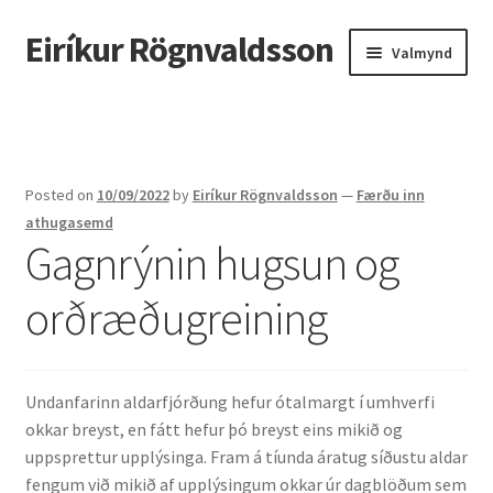
Eiríkur Rögnvaldsson
Fara
Hoppa
Valmynd
beint
yfir
í
í
Heim
leiðarkerfi
efni
Um mig
Posted on
10/09/2022
by
Eiríkur Rögnvaldsson
—
Færðu inn
Ætt
athugasemd
Gagnrýnin hugsun og
Líf og starf
orðræðugreining
Myndir
Kennsla
Undanfarinn aldarfjórðung hefur ótalmargt í umhverfi
okkar breyst, en fátt hefur þó breyst eins mikið og
Kennd námskeið
uppsprettur upplýsinga. Fram á tíunda áratug síðustu aldar
fengum við mikið af upplýsingum okkar úr dagblöðum sem