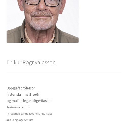
Eiríkur Rögnvaldsson
Uppgjafaprófessor
í
íslenskri málfræði
og málfarslegur aðgerðasinni
Professor emeritus
in Icelandic Language and Linguistics
and Language Activist