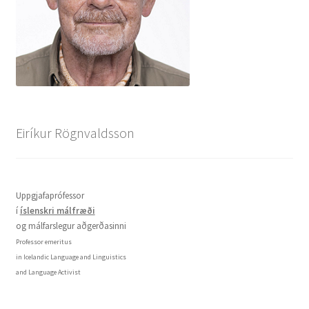
Eiríkur Rögnvaldsson
Uppgjafaprófessor
í
íslenskri málfræði
og málfarslegur aðgerðasinni
Professor emeritus
in Icelandic Language and Linguistics
and Language Activist