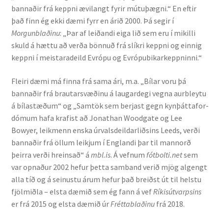
bannaðir frá keppni ævilangt fyrir mútuþægni.“ En eftir
Kennsluefni
það finn ég ekki dæmi fyrr en árið 2000. Þá segir í
Morgunblaðinu
: „Þar af leiðandi eiga lið sem eru í mikilli
Yfirlit um kennslu
skuld á hættu að verða bönnuð frá slíkri keppni og einnig
keppni í meistaradeild Evrópu og Evrópubikarkeppninni.“
Stjórnun
Fleiri dæmi má finna frá sama ári, m.a. „Bílar voru þá
Innan Háskólans
bannaðir frá brautarsvæðinu á laugardegi vegna aurbleytu
á bílastæðum“ og „Sam­tök sem berj­ast gegn kynþátta­for­
Samstarfsverkefni
dóm­um hafa kraf­ist að Jonathan Wood­ga­te og Lee
Bowyer, leik­menn enska úrvalsdeildarliðsins Leeds, verði
Styrkir og verðlaun
bannaðir frá öll­um leikj­um í Englandi þar til mann­orð
þeirra verði hreinsað“ á
mbl.is
. Á vefnum
fótbolti.net
sem
Utan Háskólans
var opnaður 2002 hefur þetta samband verið mjög algengt
alla tíð og á seinustu árum hefur það breiðst út til helstu
Verkefnisstjórn
fjölmiðla – elsta dæmið sem ég fann á vef
Ríkisútvarpsins
er frá 2015 og elsta dæmið úr
Fréttablaðinu
frá 2018.
Þjónusta