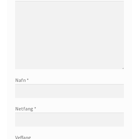
Nafn
*
Netfang
*
Veffang