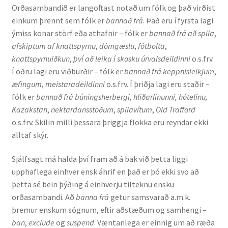
Orðasambandið er langoftast notað um fólk og það virðist
einkum þrennt sem fólk er
bannað frá
. Það eru í fyrsta lagi
Rannsóknir
ýmiss konar störf eða athafnir – fólk er
bannað frá að spila
,
afskiptum af knattspyrnu
,
dómgæslu
,
fótbolta
,
Máltækni
knattspyrnuiðkun
,
því að leika í skosku úrvalsdeildinni
o.s.frv.
Í öðru lagi eru viðburðir – fólk er
bannað frá
keppnisleikjum
,
Orðalyklar og orðafar
æfingum
,
meistaradeildinni
o.s.frv. Í þriðja lagi eru staðir –
fólk er
bannað frá búningsherbergi, hliðarlínunni, hótelinu,
Orðhlutafræði
Kazakstan
,
nektardansstöðum
,
spilavítum
,
Old Trafford
o.s.frv. Skilin milli þessara þriggja flokka eru reyndar ekki
Samtímasetningafræði
alltaf skýr.
Söguleg setningafræði
Sjálfsagt má halda því fram að á bak við þetta liggi
upphaflega einhver ensk áhrif en það er þó ekki svo að
þetta sé bein þýðing á einhverju tilteknu ensku
Hljóð og hljóðkerfi
orðasambandi. Að
banna frá
getur samsvarað a.m.k.
þremur enskum sögnum, eftir aðstæðum og samhengi –
Staða íslenskunnar
ban
,
exclude
og
suspend
. Væntanlega er einnig um að ræða