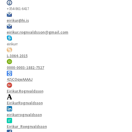
+354-861-6417
eirikur@hi.is
eirikur.rognvaldsson@gmail.com
eirikurr
L-3064-2015
0000-0003-1882-7527
4ZjCOqwAAAAJ
Eirikur.Rognvaldsson
EirikurRognvaldsson
eirikurrognvaldsson
Eirikur_Roegnvaldsson