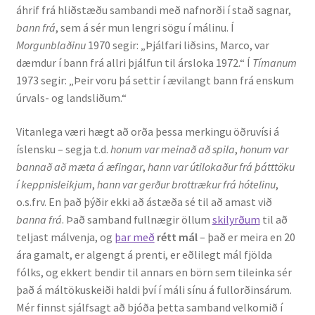
áhrif frá hliðstæðu sambandi með nafnorði í stað sagnar,
Ritverk og erindi
bann frá
, sem á sér mun lengri sögu í málinu. Í
Morgunblaðinu
1970 segir: „Þjálfari liðsins, Marco, var
Bækur
dæmdur í bann frá allri þjálfun til ársloka 1972.“ Í
Tímanum
1973 segir: „Þeir voru þá settir í ævilangt bann frá enskum
Önnur ritverk
úrvals- og landsliðum.“
Ritrýndar greinar
Vitanlega væri hægt að orða þessa merkingu öðruvísi á
íslensku – segja t.d.
honum var meinað að spila
,
honum var
Óritrýnt fræðilegt efni
bannað að mæta á æfingar
,
hann var útilokaður frá þátttöku
í keppnisleikjum
,
hann var gerður brottrækur frá hótelinu
,
o.s.frv. En það þýðir ekki að ástæða sé til að amast við
Málfarspistlar
banna frá
. Það samband fullnægir öllum
skilyrðum
til að
teljast málvenja, og
þar með
rétt mál
– það er meira en 20
Fræðilegir fyrirlestrar
ára gamalt, er algengt á prenti, er eðlilegt mál fjölda
fólks, og ekkert bendir til annars en börn sem tileinka sér
Ýmis erindi
það á máltökuskeiði haldi því í máli sínu á fullorðinsárum.
Mér finnst sjálfsagt að bjóða þetta samband velkomið í
Blaðaefni