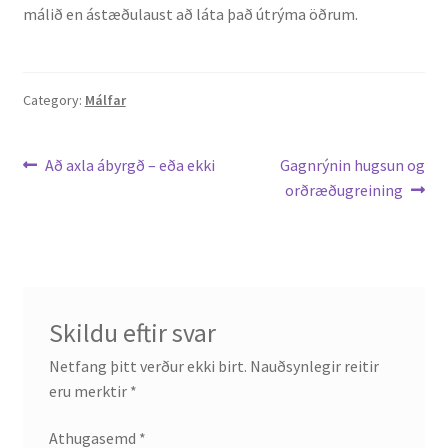
málið en ástæðulaust að láta það útrýma öðrum.
English
Category:
Málfar
Administration
CV
Leiðarkerfi
Previous
Next
Að axla ábyrgð – eða ekki
Gagnrýnin hugsun og
post:
post:
orðræðugreining
færslu
Publications
Research
Teaching
Skildu eftir svar
Netfang þitt verður ekki birt.
Nauðsynlegir reitir
eru merktir
*
Athugasemd
*