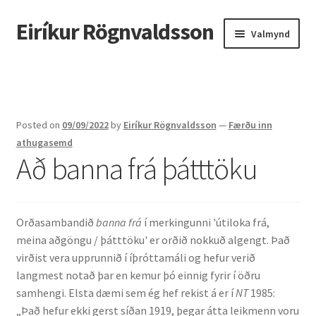
Eiríkur Rögnvaldsson
Fara
Hoppa
Valmynd
beint
yfir
í
í
Heim
leiðarkerfi
efni
Um mig
Posted on
09/09/2022
by
Eiríkur Rögnvaldsson
—
Færðu inn
Ætt
athugasemd
Að banna frá þátttöku
Líf og starf
Myndir
Orðasambandið
banna frá
í merkingunni 'útiloka frá,
meina aðgöngu / þátttöku' er orðið nokkuð algengt. Það
Kennsla
virðist vera upprunnið í íþróttamáli og hefur verið
langmest notað þar en kemur þó einnig fyrir í öðru
Kennd námskeið
samhengi. Elsta dæmi sem ég hef rekist á er í
NT
1985:
„Það hefur ekki gerst síðan 1919, þegar átta leikmenn voru