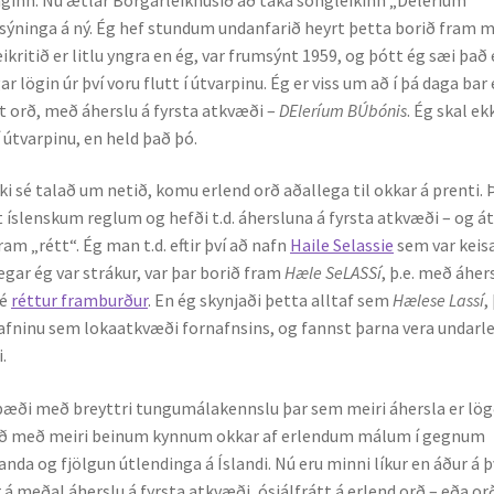
l sýninga á ný. Ég hef stundum undanfarið heyrt þetta borið fram 
Leikritið er litlu yngra en ég, var frumsýnt 1959, og þótt ég sæi það 
 lögin úr því voru flutt í útvarpinu. Ég er viss um að í þá daga bar
t orð, með áherslu á fyrsta atkvæði –
DEleríum BÚbónis
. Ég skal ek
 útvarpinu, en held það þó.
ki sé talað um netið, komu erlend orð aðallega til okkar á prenti. 
íslenskum reglum og hefði t.d. áhersluna á fyrsta atkvæði – og á
ram „rétt“. Ég man t.d. eftir því að nafn
Haile Selassie
sem var keisa
þegar ég var strákur, var þar borið fram
Hæle SeLASSí
, þ.e. með áher
sé
réttur framburður
. En ég skynjaði þetta alltaf sem
Hælese Lassí
,
rnafninu sem lokaatkvæði fornafnsins, og fannst þarna vera undarl
.
, bæði með breyttri tungumálakennslu þar sem meiri áhersla er lög
itað með meiri beinum kynnum okkar af erlendum málum í gegnum
anda og fjölgun útlendinga á Íslandi. Nú eru minni líkur en áður á þ
 meðal áherslu á fyrsta atkvæði, ósjálfrátt á erlend orð – eða or