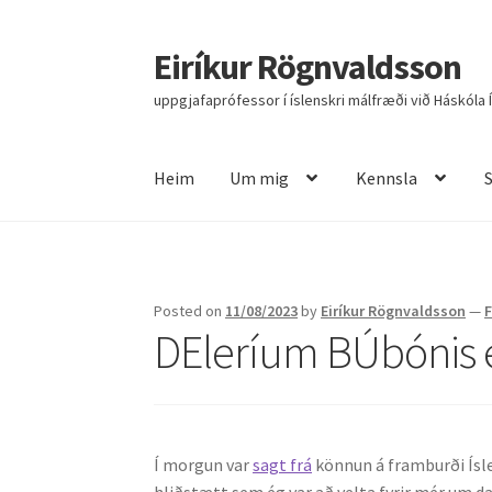
Eiríkur Rögnvaldsson
Fara
Hoppa
beint
yfir
uppgjafaprófessor í íslenskri málfræði við Háskóla 
í
í
leiðarkerfi
efni
Heim
Um mig
Kennsla
Heim
Um mig
Kennsla
Stjórnun
Rannsóknir
R
Posted on
11/08/2023
by
Eiríkur Rögnvaldsson
—
DEleríum BÚbónis 
Í morgun var
sagt frá
könnun á framburði Ísl
hliðstætt sem ég var að velta fyrir mér um d