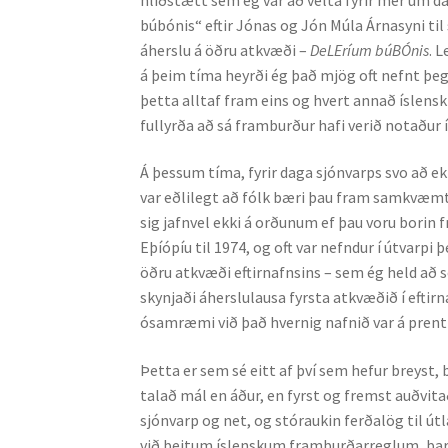
búbónis“ eftir Jónas og Jón Múla Árnasyni ti
áherslu á öðru atkvæði –
DeLEríum búBÓnis
. 
á þeim tíma heyrði ég það mjög oft nefnt þegar
þetta alltaf fram eins og hvert annað íslensk
fullyrða að sá framburður hafi verið notaður í
Á þessum tíma, fyrir daga sjónvarps svo að ek
var eðlilegt að fólk bæri þau fram samkvæmt 
sig jafnvel ekki á orðunum ef þau voru borin f
Eþíópíu til 1974, og oft var nefndur í útvarpi 
öðru atkvæði eftirnafnsins – sem ég held að 
skynjaði áherslulausa fyrsta atkvæðið í efti
ósamræmi við það hvernig nafnið var á prenti
Þetta er sem sé eitt af því sem hefur breyst
talað mál en áður, en fyrst og fremst auðv
sjónvarp og net, og stóraukin ferðalög til útl
við beitum íslenskum framburðarreglum, þar á