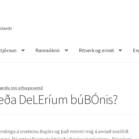
Íslands
Stjórnun
Rannsóknir
Ritverk og erindi
En
itverk og erindi
English
Færðu inn athugasemd
eða DeLEríum búBÓnis?
endinga á snakkinu
Bugles
og það minnti mig á annað svolítið
aginn. Nú ætlar Borgarleikhúsið að taka söngleikinn „Deleríum