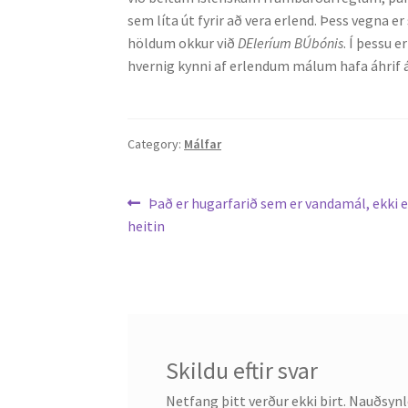
sem líta út fyrir að vera erlend. Þess vegna er
höldum okkur við
DEleríum BÚbónis
. Í þessu 
hvernig kynni af erlendum málum hafa áhrif 
Category:
Málfar
Leiðarkerfi
Previous
Það er hugarfarið sem er vandamál, ekki 
post:
heitin
færslu
Skildu eftir svar
Netfang þitt verður ekki birt.
Nauðsynle