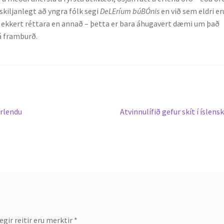
 skiljanlegt að yngra fólk segi
DeLEríum búBÓnis
en við sem eldri e
er ekkert réttara en annað – þetta er bara áhugavert dæmi um það
á framburð.
Next
erlendu
Atvinnulífið gefur skít í íslens
post:
gir reitir eru merktir
*