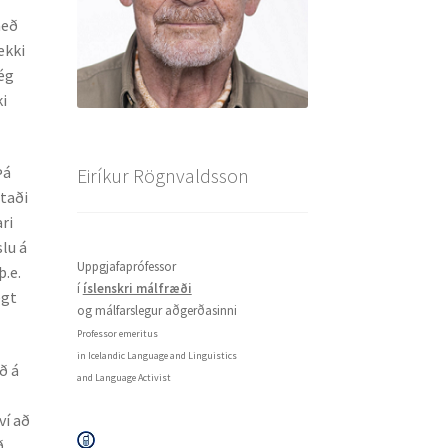
með
ekki
 ég
ki
Þá
Eiríkur Rögnvaldsson
ttaði
ri
slu á
Uppgjafaprófessor
 þ.e.
í
íslenskri málfræði
egt
og málfarslegur aðgerðasinni
Professor emeritus
in Icelandic Language and Linguistics
ð á
and Language Activist
ví að
ð