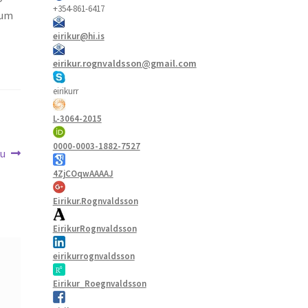
+354-861-6417
rum
eirikur@hi.is
eirikur.rognvaldsson@gmail.com
eirikurr
L-3064-2015
0000-0003-1882-7527
ku
4ZjCOqwAAAAJ
Eirikur.Rognvaldsson
EirikurRognvaldsson
eirikurrognvaldsson
Eirikur_Roegnvaldsson