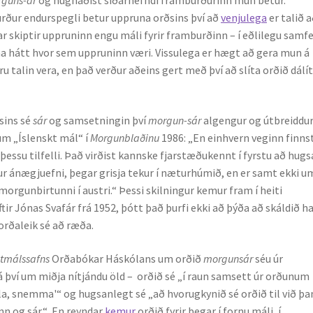
urður endurspegli betur uppruna orðsins því að
venjulega
er talið 
ar skiptir uppruninn engu máli fyrir framburðinn – í eðlilegu samf
a hátt hvor sem uppruninn væri. Vissulega er hægt að gera mun á
ru talin vera, en það verður aðeins gert með því að slíta orðið dálít
ðsins sé
sár
og samsetningin því
morgun-sár
algengur og útbreiddur
um „Íslenskt mál“ í
Morgunblaðinu
1986: „En einhvern veginn finns
þessu tilfelli. Það virðist kannske fjarstæðukennt í fyrstu að hugs
mur ánægjuefni, þegar grisja tekur í næturhúmið, en er samt ekki u
morgunbirtunni í austri.“ Þessi skilningur kemur fram í heiti
ftir Jónas Svafár frá 1952, þótt það þurfi ekki að þýða að skáldið ha
 orðaleik sé að ræða.
itmálssafns
Orðabókar Háskólans um orðið
morgunsár
séu úr
því um miðja nítjándu öld – orðið sé „í raun samsett úr orðunum
la, snemma'“ og hugsanlegt sé „að hvorugkynið sé orðið til við þ
nn og sár.“ En reyndar
kemur
orðið fyrir þegar í fornu máli, í