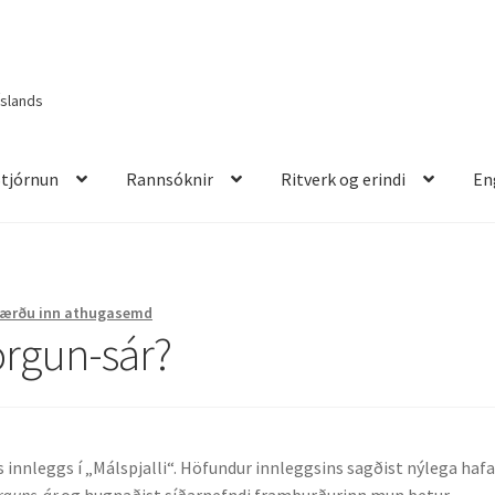
Íslands
Stjórnun
Rannsóknir
Ritverk og erindi
En
itverk og erindi
English
Færðu inn athugasemd
rgun-sár?
s innleggs í „Málspjalli“. Höfundur innleggsins sagðist nýlega haf
guns-ár
og hugnaðist síðarnefndi framburðurinn mun betur.