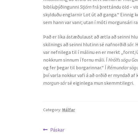
biblíuþýðingunni
Stjórn
frá þrettándu öld – vi
skylduðu englarnir Lot út að ganga.“ Einnig k
sem hann var vanr; utan í móti morgunsári ra
Það er líka ástæðulaust að ætla að seinni hlu
skilnings að seinni hlutinn sé nafnorðið
sár
. 
var nefnilega til í málinu en er merkt „fornt/
nokkrum sinnum í fornu máli. Í
Hrólfs sögu G
og fer þegar til borgarinnar.“ Í
Rémundar sögu
því varla nokkur vafi á að orðið er myndað af
morgun-sár
sé eiginlega mun skemmtilegri.
Category:
Málfar
Leiðarkerfi
Previous
Páskar
post: