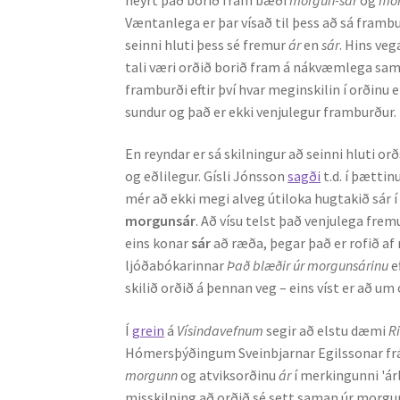
Væntanlega er þar vísað til þess að sá framb
seinni hluti þess sé fremur
ár
en
sár
. Hins veg
tali væri orðið borið fram á nákvæmlega sam
framburði eftir því hvar meginskilin í orðinu e
sundur og það er ekki venjulegur framburður.
En reyndar er sá skilningur að seinni hluti or
og eðlilegur. Gísli Jónsson
sagði
t.d. í þættin
mér að ekki megi alveg útiloka hugtakið sár í 
morgunsár
. Að vísu telst það venjulega fre
eins konar
sár
að ræða, þegar það er rofið af 
ljóðabókarinnar
Það blæðir úr morgunsárinu
e
skilið orðið á þennan veg – eins víst er að um
Í
grein
á
Vísindavefnum
segir að elstu dæmi
R
Hómersþýðingum Sveinbjarnar Egilssonar frá 
morgunn
og atviksorðinu
ár
í merkingunni 'ár
misskilning að orðið sé sett saman úr morgu