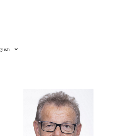
glish
a