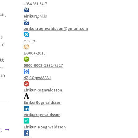
+354-861-6417
ir,
eirikur@hi.is
eirikur.rognvaldsson@gmail.com
ss
eirikurr
a'
L-3064-2015
tt
0000-0003-1882-7527
er
inn
4ZjCOqwAAAAJ
Eirikur.Rognvaldsson
EirikurRognvaldsson
eirikurrognvaldsson
Eirikur_Roegnvaldsson
gt