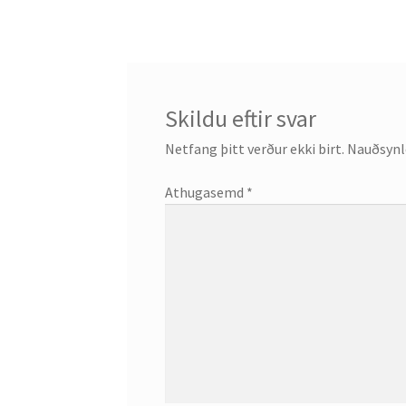
færslu
Skildu eftir svar
Netfang þitt verður ekki birt.
Nauðsynle
Athugasemd
*