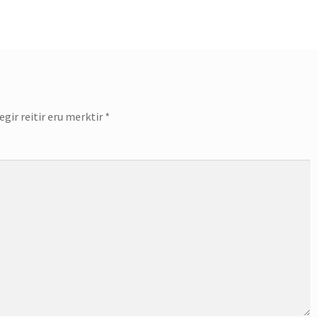
gir reitir eru merktir
*