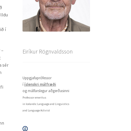
að
elldu
ið í
 –
Eiríkur Rögnvaldsson
t
a sér
m
Uppgjafaprófessor
í
íslenskri málfræði
fi
og málfarslegur aðgerðasinni
Professor emeritus
in Icelandic Language and Linguistics
and Language Activist
ann