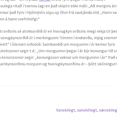
ssulega ritað í tvennu lagi en það skiptir ekki máli: „Að morgins ári
emur það fyrir í
Hjálmþérs sögu og Ölvis
frá sautjándu öld: „Hann vak
nn á hann svefnhöfgi.“
ti orðsins sé atviksorðið
ár
en hvorugkyn orðsins megi rekja til þe
Hvorugkynsorðið
ár
í merkingunni 'tíminn í öndverðu, mjög snemm
úrelt“ í
Íslenskri orðabók
. Sambandið
um morguninn í ár
kemur fyrir
autrekssonar
segir t.d.: „Um morguninn þegar í ár býr konungur lið si
 keisarasonar
segir: „konungsson vaknar um morguninn í ár.“ Það 
 karlkynsorðinu
morgunn
og hvorugkynsorðinu
ár
– þótt skilningur
Next
Vanskilegt, vanskillegt, vænskile
post: