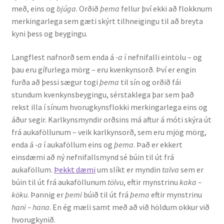
með, eins og
bjúga
. Orðið
þema
fellur því ekki að flokknum
Ritverk og erindi
merkingarlega sem gæti skýrt tilhneigingu til að breyta
kyni þess og beygingu.
Bækur
Langflest nafnorð sem enda á
-a
í nefnifalli eintölu – og
Önnur ritverk
þau eru gífurlega mörg – eru kvenkynsorð. Því er engin
furða að þessi sægur togi
þema
til sín og orðið fái
Ritrýndar greinar
stundum kvenkynsbeygingu, sérstaklega þar sem það
rekst illa í sínum hvorugkynsflokki merkingarlega eins og
Óritrýnt fræðilegt efni
áður segir. Karlkynsmyndir orðsins má aftur á móti skýra út
frá aukaföllunum – veik karlkynsorð, sem eru mjög mörg,
Málfarspistlar
enda á
-a
í aukaföllum eins og
þema
. Það er ekkert
einsdæmi að ný nefnifallsmynd sé búin til út frá
aukaföllum.
Þekkt dæmi
um slíkt er myndin
talva
sem er
Fræðilegir fyrirlestrar
búin til út frá aukaföllunum
tölvu
, eftir mynstrinu
kaka –
köku
. Þannig er
þemi
búið til út frá
þema
eftir mynstrinu
Ýmis erindi
hani – hana
. En ég mæli samt með að við höldum okkur við
hvorugkynið.
Blaðaefni