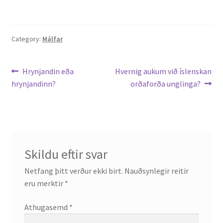
English
Category:
Málfar
Administration
Leiðarkerfi
Previous
Next
Hrynjandin eða
Hvernig aukum við íslenskan
CV
post:
post:
hrynjandinn?
orðaforða unglinga?
færslu
Publications
Research
Skildu eftir svar
Teaching
Netfang þitt verður ekki birt.
Nauðsynlegir reitir
eru merktir
*
Athugasemd
*