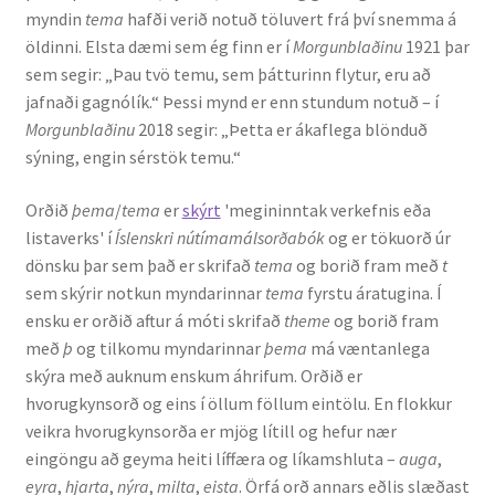
myndin
tema
hafði verið notuð töluvert frá því snemma á
öldinni. Elsta dæmi sem ég finn er í
Morgunblaðinu
1921 þar
Rannsóknir
sem segir: „Þau tvö temu, sem þátturinn flytur, eru að
jafnaði gagnólík.“ Þessi mynd er enn stundum notuð – í
Máltækni
Morgunblaðinu
2018 segir: „Þetta er ákaflega blönduð
sýning, engin sérstök temu.“
Orðalyklar og orðafar
Orðið
þema
/
tema
er
skýrt
'megininntak verkefnis eða
Orðhlutafræði
listaverks' í
Íslenskri nútímamálsorðabók
og er tökuorð úr
dönsku þar sem það er skrifað
tema
og borið fram með
t
Samtímasetningafræði
sem skýrir notkun myndarinnar
tema
fyrstu áratugina. Í
ensku er orðið aftur á móti skrifað
theme
og borið fram
Söguleg setningafræði
með
þ
og tilkomu myndarinnar
þema
má væntanlega
skýra með auknum enskum áhrifum. Orðið er
hvorugkynsorð og eins í öllum föllum eintölu. En flokkur
Hljóð og hljóðkerfi
veikra hvorugkynsorða er mjög lítill og hefur nær
eingöngu að geyma heiti líffæra og líkamshluta –
auga
,
Staða íslenskunnar
eyra
,
hjarta
,
nýra
,
milta
,
eista
. Örfá orð annars eðlis slæðast