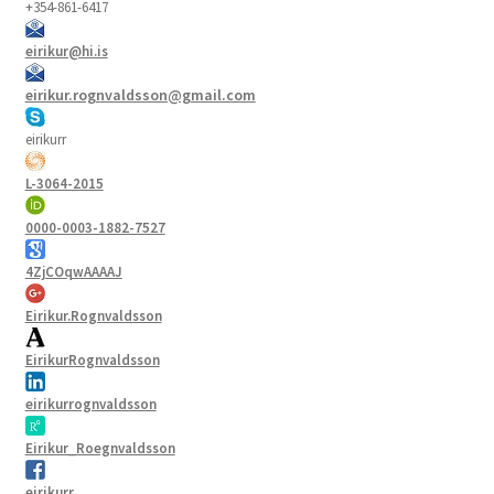
+354-861-6417
eirikur@hi.is
eirikur.rognvaldsson@gmail.com
eirikurr
L-3064-2015
0000-0003-1882-7527
4ZjCOqwAAAAJ
Eirikur.Rognvaldsson
EirikurRognvaldsson
eirikurrognvaldsson
Eirikur_Roegnvaldsson
eirikurr