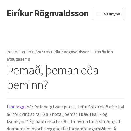
Eiríkur Rögnvaldsson
Fara
Hoppa
Valmynd
beint
yfir
í
í
Heim
leiðarkerfi
efni
Um mig
Posted on
17/10/2023
by
Eiríkur Rögnvaldsson
—
Færðu inn
Ætt
athugasemd
Þemað, þeman eða
Líf og starf
þeminn?
Myndir
Kennsla
Í
innleggi
hér fyrir helgi var spurt: „Hefur fólk tekið eftir því
að fólk virðist farið að nota „þema“ í bæði karl- og
Kennd námskeið
kvenkyni?“ Ég hafði ekki tekið eftir því en fann slæðing af
dæmum um hvort tveggja, flest á samfélagsmiðlum. Á