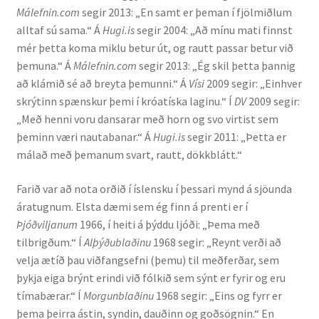
Málefnin.com
segir 2013: „En samt er þeman í fjölmiðlum
Kennsluefni
alltaf sú sama.“ Á
Hugi.is
segir 2004: „Að mínu mati finnst
mér þetta koma miklu betur út, og rautt passar betur við
Yfirlit um kennslu
þemuna.“ Á
Málefnin.com
segir 2013: „Ég skil þetta þannig
að klámið sé að breyta þemunni.“ Á
Vísi
2009 segir: „Einhver
Stjórnun
skrýtinn spænskur þemi í króatíska laginu.“ Í
DV
2009 segir:
„Með henni voru dansarar með horn og svo virtist sem
Innan Háskólans
þeminn væri nautabanar.“ Á
Hugi.is
segir 2011: „Þetta er
málað með þemanum svart, rautt, dökkblátt.“
Samstarfsverkefni
Farið var að nota orðið í íslensku í þessari mynd á sjöunda
Styrkir og verðlaun
áratugnum. Elsta dæmi sem ég finn á prenti er í
Þjóðviljanum
1966, í heiti á þýddu ljóði: „Þema með
Utan Háskólans
tilbrigðum.“ Í
Alþýðublaðinu
1968 segir: „Reynt verði að
velja ætíð þau viðfangsefni (þemu) til meðferðar, sem
Verkefnisstjórn
þykja eiga brýnt erindi við fólkið sem sýnt er fyrir og eru
tímabærar.“ Í
Morgunblaðinu
1968 segir: „Eins og fyrr er
þema þeirra ástin, syndin, dauðinn og goðsögnin.“ En
Þjónusta