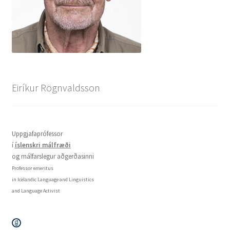
Eiríkur Rögnvaldsson
Uppgjafaprófessor
í
íslenskri málfræði
og málfarslegur aðgerðasinni
Professor emeritus
in Icelandic Language and Linguistics
and Language Activist