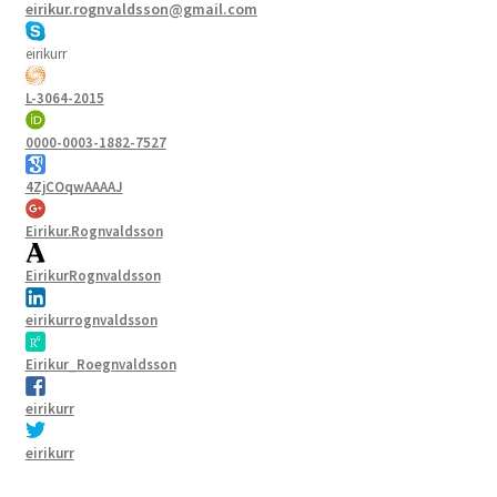
eirikur.rognvaldsson@gmail.com
eirikurr
L-3064-2015
0000-0003-1882-7527
4ZjCOqwAAAAJ
Eirikur.Rognvaldsson
EirikurRognvaldsson
eirikurrognvaldsson
Eirikur_Roegnvaldsson
eirikurr
eirikurr