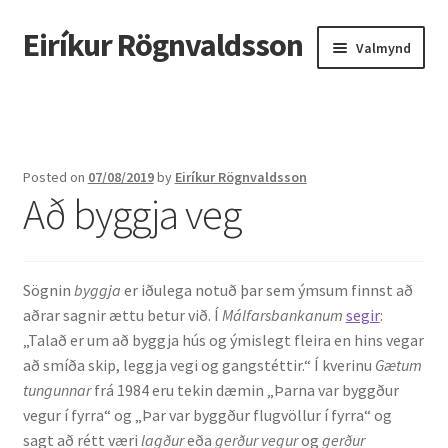
Eiríkur Rögnvaldsson
Fara
Hoppa
Valmynd
beint
yfir
í
í
Heim
leiðarkerfi
efni
Um mig
Posted on
07/08/2019
by
Eiríkur Rögnvaldsson
Að byggja veg
Ætt
Líf og starf
Sögnin
byggja
er iðulega notuð þar sem ýmsum finnst að
Myndir
aðrar sagnir ættu betur við. Í
Málfarsbankanum
segir
:
„Talað er um að byggja hús og ýmislegt fleira en hins vegar
Kennsla
að smíða skip, leggja vegi og gangstéttir.“ Í kverinu
Gætum
tungunnar
frá 1984 eru tekin dæmin „Þarna var byggður
Kennd námskeið
vegur í fyrra“ og „Þar var byggður flugvöllur í fyrra“ og
sagt að rétt væri
lagður
eða
gerður vegur
og
gerður