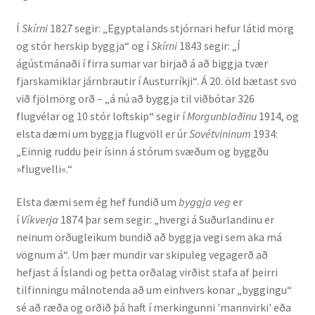
Í
Skírni
1827 segir: „Egyptalands stjórnari hefur látid mörg
Rannsóknir
og stór herskip byggja“ og í
Skírni
1843 segir: „Í
ágústmánaði í firra sumar var birjað á að biggja tvær
Máltækni
fjarskamiklar járnbrautir í Austurríkji“. Á 20. öld bætast svo
við fjölmörg orð – „á nú að byggja til viðbótar 326
Orðalyklar og orðafar
flugvélar og 10 stór loftskip“ segir í
Morgunblaðinu
1914, og
elsta dæmi um byggja flugvöll er úr
Sovétvininum
1934:
Orðhlutafræði
„Einnig ruddu þeir ísinn á stórum svæðum og byggðu
»flugvelli«.“
Samtímasetningafræði
Elsta dæmi sem ég hef fundið um
byggja veg
er
Söguleg setningafræði
í
Víkverja
1874 þar sem segir: „hvergi á Suðurlandinu er
neinum örðugleikum bundið að byggja vegi sem aka má
vögnum á“. Um þær mundir var skipuleg vegagerð að
Hljóð og hljóðkerfi
hefjast á Íslandi og þetta orðalag virðist stafa af þeirri
tilfinningu málnotenda að um einhvers konar „byggingu“
Staða íslenskunnar
sé að ræða og orðið þá haft í merkingunni 'mannvirki' eða