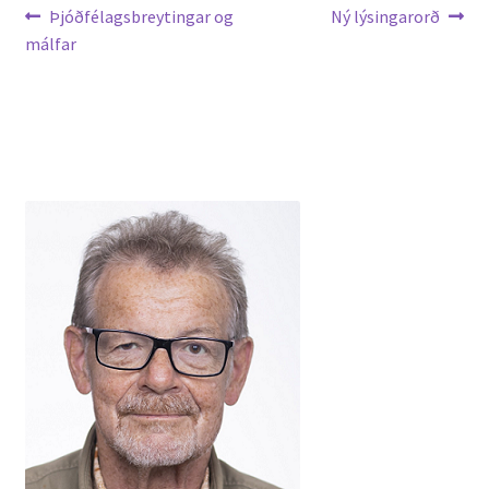
Leiðarkerfi
Previous
Next
Þjóðfélagsbreytingar og
Ný lýsingarorð
post:
post:
málfar
færslu