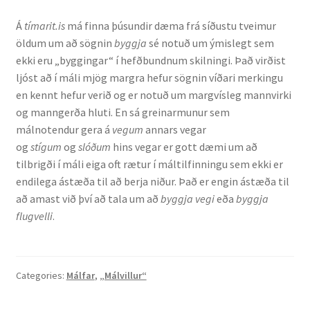
Á
tímarit.is
má finna þúsundir dæma frá síðustu tveimur
English
öldum um að sögnin
byggja
sé notuð um ýmislegt sem
ekki eru „byggingar“ í hefðbundnum skilningi. Það virðist
Administration
ljóst að í máli mjög margra hefur sögnin víðari merkingu
en kennt hefur verið og er notuð um margvísleg mannvirki
CV
og manngerða hluti. En sá greinarmunur sem
málnotendur gera á
vegum
annars vegar
Publications
og
stígum
og
slóðum
hins vegar er gott dæmi um að
tilbrigði í máli eiga oft rætur í máltilfinningu sem ekki er
endilega ástæða til að berja niður. Það er engin ástæða til
Research
að amast við því að tala um að
byggja vegi
eða
byggja
flugvelli
.
Teaching
Categories:
Málfar
,
„Málvillur“