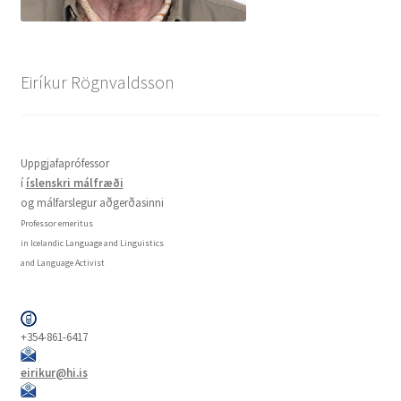
Eiríkur Rögnvaldsson
Uppgjafaprófessor
í
íslenskri málfræði
og málfarslegur aðgerðasinni
Professor emeritus
in Icelandic Language and Linguistics
and Language Activist
+354-861-6417
eirikur@hi.is