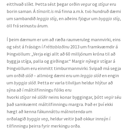
eitthvað slíkt. Þetta sést þegar orðin
vegur
og
stígur
eru
Ritverk og erindi
borin saman. Á
tímarit.is
má finna a.m.k. tvö hundruð dæmi
um sambandið
leggja stíg
, en aðeins fjögur um
byggja stíg
,
Bækur
öll frá seinustu árum.
Önnur ritverk
Í þeim dæmum er um að ræða raunveruleg mannvirki, eins
og sést á frásögn í
Fréttablaðinu
2013 um framkvæmdir á
Ritrýndar greinar
Þingvöllum: „Verja eigi allt að 60 milljónum króna til að
byggja stíga, palla og girðingar.“ Margir nýlegir stígar á
Óritrýnt fræðilegt efni
Þingvöllum eru einmitt timburmannvirki. Svipað má segja
um orðið
slóð
– allmörg dæmi eru um
leggja slóð
en engin
um
byggja slóð
. Þetta er varla tilviljun heldur hlýtur að
Málfarspistlar
sýna að í máltilfinningu fólks eru
hvorki
stígar
né
slóðir
neins konar byggingar, þótt
vegir
séu
Fræðilegir fyrirlestrar
það samkvæmt máltilfinningu margra. Það er því ekki
hægt að kenna fákunnáttu málnotenda um
Ýmis erindi
orðalagið
byggja veg
, heldur veitir það okkur innsýn í
tilfinningu þeirra fyrir merkingu orða.
Blaðaefni