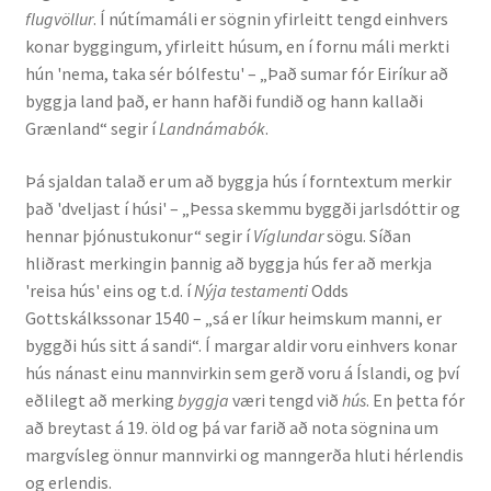
flugvöllur
. Í nútímamáli er sögnin yfirleitt tengd einhvers
Kennsluefni
konar byggingum, yfirleitt húsum, en í fornu máli merkti
hún 'nema, taka sér bólfestu' – „Það sumar fór Eiríkur að
Yfirlit um kennslu
byggja land það, er hann hafði fundið og hann kallaði
Grænland“ segir í
Landnámabók
.
Stjórnun
Þá sjaldan talað er um að byggja hús í forntextum merkir
Innan Háskólans
það 'dveljast í húsi' – „Þessa skemmu byggði jarlsdóttir og
hennar þjónustukonur“ segir í
Víglundar
sögu. Síðan
Samstarfsverkefni
hliðrast merkingin þannig að byggja hús fer að merkja
'reisa hús' eins og t.d. í
Nýja testamenti
Odds
Styrkir og verðlaun
Gottskálkssonar 1540 – „sá er líkur heimskum manni, er
byggði hús sitt á sandi“. Í margar aldir voru einhvers konar
Utan Háskólans
hús nánast einu mannvirkin sem gerð voru á Íslandi, og því
eðlilegt að merking
byggja
væri tengd við
hús
. En þetta fór
Verkefnisstjórn
að breytast á 19. öld og þá var farið að nota sögnina um
margvísleg önnur mannvirki og manngerða hluti hérlendis
og erlendis.
Þjónusta