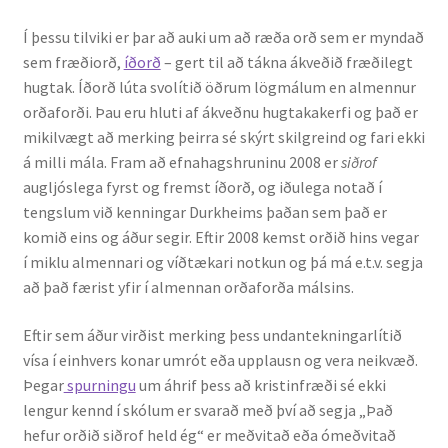
Ritverk og erindi
Í þessu tilviki er þar að auki um að ræða orð sem er myndað
sem fræðiorð,
íðorð
– gert til að tákna ákveðið fræðilegt
Bækur
hugtak. Íðorð lúta svolítið öðrum lögmálum en almennur
orðaforði. Þau eru hluti af ákveðnu hugtakakerfi og það er
Önnur ritverk
mikilvægt að merking þeirra sé skýrt skilgreind og fari ekki
á milli mála. Fram að efnahagshruninu 2008 er
siðrof
Ritrýndar greinar
augljóslega fyrst og fremst íðorð, og iðulega notað í
tengslum við kenningar Durkheims þaðan sem það er
Óritrýnt fræðilegt efni
komið eins og áður segir. Eftir 2008 kemst orðið hins vegar
í miklu almennari og víðtækari notkun og þá má e.t.v. segja
að það færist yfir í almennan orðaforða málsins.
Málfarspistlar
Eftir sem áður virðist merking þess undantekningarlítið
Fræðilegir fyrirlestrar
vísa í einhvers konar umrót eða upplausn og vera neikvæð.
Þegar
spurningu
um áhrif þess að kristinfræði sé ekki
Ýmis erindi
lengur kennd í skólum er svarað með því að segja „Það
hefur orðið siðrof held ég“ er meðvitað eða ómeðvitað
Blaðaefni