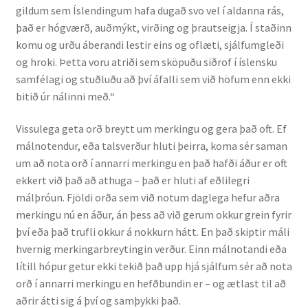
gildum sem Íslendingum hafa dugað svo vel í aldanna rás,
það er hógværð, auðmýkt, virðing og þrautseigja. Í staðinn
Rannsóknir
komu og urðu áberandi lestir eins og oflæti, sjálfumgleði
og hroki. Þetta voru atriði sem sköpuðu siðrof í íslensku
Máltækni
samfélagi og stuðluðu að því áfalli sem við höfum enn ekki
bitið úr nálinni með.“
Orðalyklar og orðafar
Vissulega geta orð breytt um merkingu og gera það oft. Ef
Orðhlutafræði
málnotendur, eða talsverður hluti þeirra, koma sér saman
um að nota orð í annarri merkingu en það hafði áður er oft
Samtímasetningafræði
ekkert við það að athuga – það er hluti af eðlilegri
málþróun. Fjöldi orða sem við notum daglega hefur aðra
Söguleg setningafræði
merkingu nú en áður, án þess að við gerum okkur grein fyrir
því eða það trufli okkur á nokkurn hátt. En það skiptir máli
hvernig merkingarbreytingin verður. Einn málnotandi eða
Hljóð og hljóðkerfi
lítill hópur getur ekki tekið það upp hjá sjálfum sér að nota
orð í annarri merkingu en hefðbundin er – og ætlast til að
Staða íslenskunnar
aðrir átti sig á því og samþykki það.