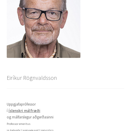
Eiríkur Rögnvaldsson
Uppgjafaprófessor
í
íslenskri málfræði
og málfarslegur aðgerðasinni
Professor emeritus
in Icelandic Language and Linguistics