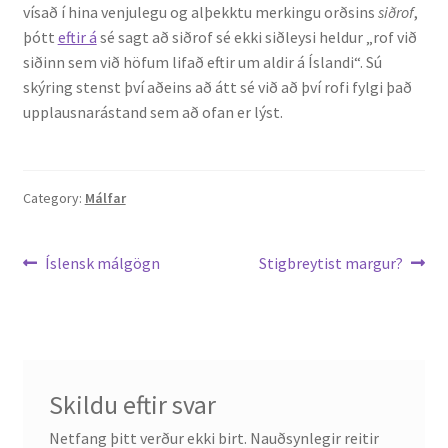
vísað í hina venjulegu og alþekktu merkingu orðsins
siðrof
,
þótt
eftir á
sé sagt að siðrof sé ekki siðleysi heldur „rof við
English
siðinn sem við höfum lifað eftir um aldir á Íslandi“. Sú
skýring stenst því aðeins að átt sé við að því rofi fylgi það
Administration
upplausnarástand sem að ofan er lýst.
CV
Category:
Málfar
Publications
Leiðarkerfi
Previous
Next
Íslensk málgögn
Stigbreytist margur?
Research
post:
post:
færslu
Teaching
Skildu eftir svar
Netfang þitt verður ekki birt.
Nauðsynlegir reitir