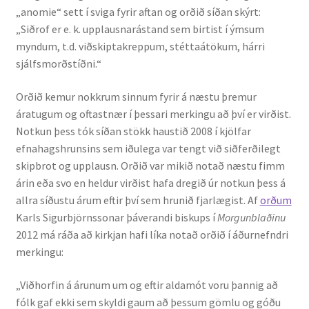
„anomie“ sett í sviga fyrir aftan og orðið síðan skýrt:
Kennsluefni
„Siðrof er e. k. upplausnarástand sem birtist í ýmsum
myndum, t.d. viðskiptakreppum, stéttaátökum, hárri
Yfirlit um kennslu
sjálfsmorðstíðni.“
Stjórnun
Orðið kemur nokkrum sinnum fyrir á næstu þremur
áratugum og oftastnær í þessari merkingu að því er virðist.
Innan Háskólans
Notkun þess tók síðan stökk haustið 2008 í kjölfar
efnahagshrunsins sem iðulega var tengt við siðferðilegt
Samstarfsverkefni
skipbrot og upplausn. Orðið var mikið notað næstu fimm
árin eða svo en heldur virðist hafa dregið úr notkun þess á
Styrkir og verðlaun
allra síðustu árum eftir því sem hrunið fjarlægist. Af
orðum
Karls Sigurbjörnssonar þáverandi biskups í
Morgunblaðinu
Utan Háskólans
2012 má ráða að kirkjan hafi líka notað orðið í áðurnefndri
merkingu:
Verkefnisstjórn
„Viðhorfin á árunum um og eftir aldamót voru þannig að
fólk gaf ekki sem skyldi gaum að þessum gömlu og góðu
Þjónusta