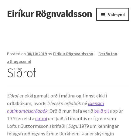
Eiríkur Rögnvaldsson
Fara
Hoppa
Valmynd
beint
yfir
í
í
Heim
leiðarkerfi
efni
Um mig
Posted on
30/10/2019
by
Eiríkur Rögnvaldsson
—
Færðu inn
Ætt
athugasemd
Siðrof
Líf og starf
Myndir
Siðrof
er ekki gamalt orð í málinu og finnst ekki í
orðabókum, hvorki
Íslenskri orðabók
né
Íslenskri
Kennsla
nútímamálsorðabók
. Orðið mun hafa verið
búið til
upp úr
1970 en elsta
dæmi
um það á tímarit.is er í grein sem
Kennd námskeið
Loftur Guttormsson skrifaði í
Sögu
1979 um kenningar
félagsfræðingsins Émile Durkheim. Þar er skýringin