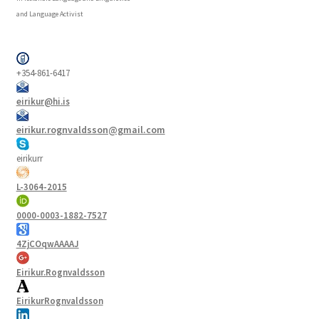
and Language Activist
+354-861-6417
eirikur@hi.is
eirikur.rognvaldsson@gmail.com
eirikurr
L-3064-2015
0000-0003-1882-7527
4ZjCOqwAAAAJ
Eirikur.Rognvaldsson
EirikurRognvaldsson