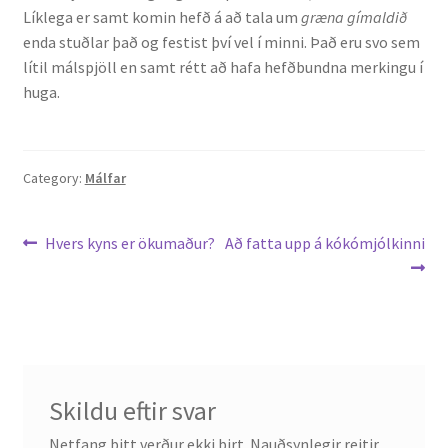
Líklega er samt komin hefð á að tala um
græna gímaldið
enda stuðlar það og festist því vel í minni. Það eru svo sem
Rannsóknir
lítil málspjöll en samt rétt að hafa hefðbundna merkingu í
huga.
Máltækni
Orðalyklar og orðafar
Category:
Málfar
Orðhlutafræði
Leiðarkerfi
Previous
Next
Hvers kyns er ökumaður?
Að fatta upp á kókómjólkinni
Samtímasetningafræði
post:
post:
færslu
Söguleg setningafræði
Hljóð og hljóðkerfi
Skildu eftir svar
Staða íslenskunnar
Netfang þitt verður ekki birt.
Nauðsynlegir reitir