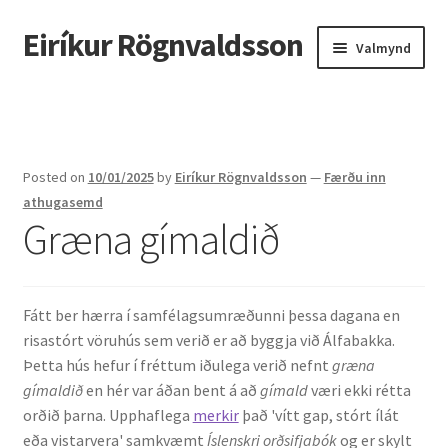
Eiríkur Rögnvaldsson
Fara
Hoppa
Valmynd
beint
yfir
í
í
Heim
leiðarkerfi
efni
Um mig
Posted on
10/01/2025
by
Eiríkur Rögnvaldsson
—
Færðu inn
Ætt
athugasemd
Græna gímaldið
Líf og starf
Myndir
Fátt ber hærra í samfélagsumræðunni þessa dagana en
risastórt vöruhús sem verið er að byggja við Álfabakka.
Kennsla
Þetta hús hefur í fréttum iðulega verið nefnt
græna
gímaldið
en hér var áðan bent á að
gímald
væri ekki rétta
Kennd námskeið
orðið þarna. Upphaflega
merkir
það 'vítt gap, stórt ílát
eða vistarvera' samkvæmt
Íslenskri orðsifjabók
og er skylt