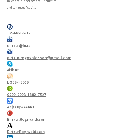
in Icelandic Language and Linguistics
and Language Activist
+354-861-6417
eirikur@hi.is
eirikur.rognvaldsson@gmail.com
eirikurr
L-3064-2015
0000-0003-1882-7527
4ZjCOqwAAAAJ
Eirikur.Rognvaldsson
EirikurRognvaldsson