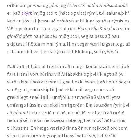
orðunum
geimur
og
gína
, og í
Íslenskri nútímamálsorðabók
Kennsluefni
er það
skýrt
'mjög stórt (hátt og vítt) rými, t.d. salur e.þ.h.'.
Það er ljóst af þessu að orðið vísar til innri gerðar rýmisins.
Yfirlit um kennslu
Við myndum t.d. tæplega tala um
Hörpu
eða
Kringluna
sem
gímöld
þótt þau hús séu mjög stór, vegna þess að þau
Stjórnun
skiptast í fjölda minni rýma. Hins vegar væri hugsanlegt að
tala um einhver þeirra rýma, t.d. Eldborg, sem
gímöld
.
Innan Háskólans
Það virðist ljóst af fréttum að margs konar starfsemi á að
Samstarfsverkefni
fara fram í vöruhúsinu við Álfabakka og því líklegt að því
verði skipt í nokkur rými. Ég veit ekki hvort það hefur þegar
Styrkir og verðlaun
verið gert, enda skiptir það ekki máli vegna þess að
greinilegt er að í allri umfjöllun er verið að vísa til ytra
Utan Háskólans
umfangs hússins en ekki innri gerðar. Ein ástæðan fyrir því
að
gímald
hefur verið notað um húsið er e.t.v. sú að orðið
Verkefnisstjórn
hefur á sér frekar neikvæðan blæ og hæfir því viðhorfinu
til hússins. En hægt væri að finna önnur neikvæð orð sem
vísa til ytra umfangs og ættu því betur við, t.d.
ferlíki
.
Þjónusta