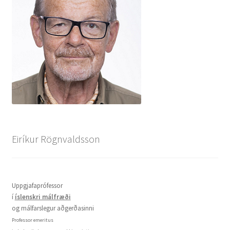
Eiríkur Rögnvaldsson
Uppgjafaprófessor
í
íslenskri málfræði
og málfarslegur aðgerðasinni
Professor emeritus