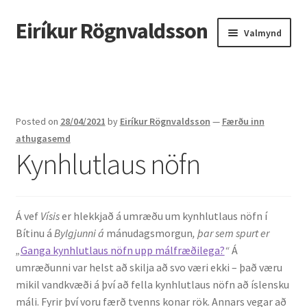
Eiríkur Rögnvaldsson
Fara
Hoppa
Valmynd
beint
yfir
í
í
Heim
leiðarkerfi
efni
Um mig
Posted on
28/04/2021
by
Eiríkur Rögnvaldsson
—
Færðu inn
Ætt
athugasemd
Kynhlutlaus nöfn
Líf og starf
Myndir
Á vef
Vísis
er hlekkjað á umræðu um kynhlutlaus nöfn í
Bítinu á
Bylgjunni
á
mánudagsmorgun
, þar sem spurt er
Kennsla
„
Ganga kynhlutlaus nöfn upp málfræðilega?
“
Á
umræðunni var helst að skilja að svo væri ekki – það væru
Kennd námskeið
mikil vandkvæði á því að fella kynhlutlaus nöfn að íslensku
máli. Fyrir því voru færð tvenns konar rök. Annars vegar að