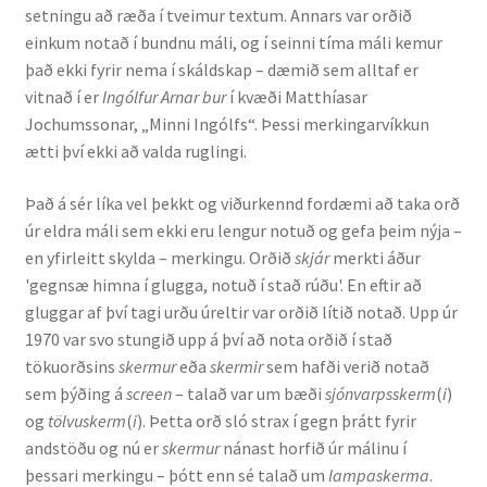
setningu að ræða í tveimur textum. Annars var orðið
einkum notað í bundnu máli, og í seinni tíma máli kemur
English
það ekki fyrir nema í skáldskap – dæmið sem alltaf er
vitnað í er
Ingólfur Arnar bur
í kvæði Matthíasar
Administration
Jochumssonar, „Minni Ingólfs“. Þessi merkingarvíkkun
ætti því ekki að valda ruglingi.
CV
Það á sér líka vel þekkt og viðurkennd fordæmi að taka orð
Publications
úr eldra máli sem ekki eru lengur notuð og gefa þeim nýja –
en yfirleitt skylda – merkingu. Orðið
skjár
merkti áður
'gegnsæ himna í glugga, notuð í stað rúðu'. En eftir að
Research
gluggar af því tagi urðu úreltir var orðið lítið notað. Upp úr
1970 var svo stungið upp á því að nota orðið í stað
Teaching
tökuorðsins
skermur
eða
skermir
sem hafði verið notað
sem þýðing á
screen
– talað var um bæði
sjónvarpsskerm
(
i
)
og
tölvuskerm
(
i
). Þetta orð sló strax í gegn þrátt fyrir
andstöðu og nú er
skermur
nánast horfið úr málinu í
þessari merkingu – þótt enn sé talað um
lampaskerma
.