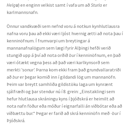
Helg
u
) en enginn velkist samt í vafa um að
Sturla
er
karlmannsnafn.
Rannsóknir
Önnur vandkvæði sem nefnd voru á notkun kynhlutlausra
Máltækni
nafna voru þau að ekki væri ljóst hvernig ætti að nota þau í
kenninöfnum. Í frumvarpi um breytingar á
Orðalyklar og orðafar
mannanafnalögum sem lægi fyrir Alþingi hefði verið
stungið upp á því að nota orðið
bur
í kenninöfnum, en það
Orðhlutafræði
væri ótækt vegna þess að það væri karlkynsorð sem
merkti 'sonur'. Þarna kom ekki fram það grundvallaratriði
Samtímasetningafræði
að
bur
er þegar komið inn í gildandi lög um mannanöfn.
Þeim var breytt samhliða gildistöku laga um kynrænt
Söguleg setningafræði
sjálfræði og þar stendur nú í 8. grein: „Einstaklingi sem
hefur hlutlausa skráningu kyns í þjóðskrá er heimilt að
nota nafn föður eða móður í eignarfalli án viðbótar eða að
Hljóð og hljóðkerfi
viðbættu bur.“ Þegar er farið að skrá kenninöfn með
-bur
í
Þjóðskrá.
Staða íslenskunnar