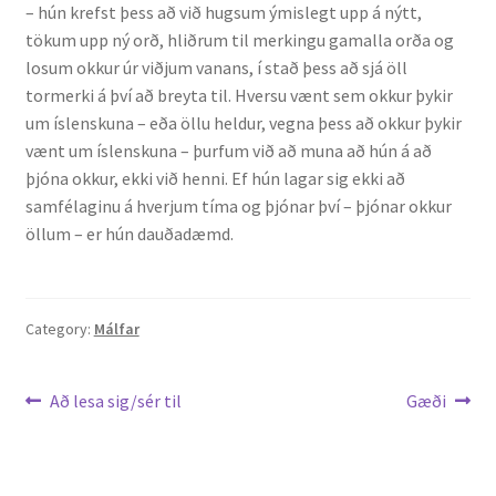
– hún krefst þess að við hugsum ýmislegt upp á nýtt,
tökum upp ný orð, hliðrum til merkingu gamalla orða og
losum okkur úr viðjum vanans, í stað þess að sjá öll
tormerki á því að breyta til. Hversu vænt sem okkur þykir
um íslenskuna – eða öllu heldur, vegna þess að okkur þykir
vænt um íslenskuna – þurfum við að muna að hún á að
þjóna okkur, ekki við henni. Ef hún lagar sig ekki að
samfélaginu á hverjum tíma og þjónar því – þjónar okkur
öllum – er hún dauðadæmd.
Category:
Málfar
Leiðarkerfi
Previous
Next
Að lesa sig/sér til
Gæði
post:
post:
færslu