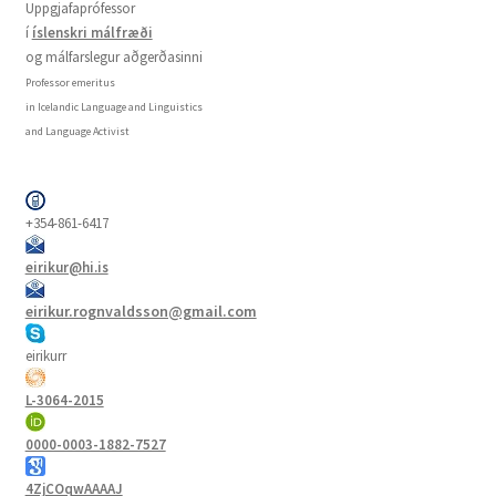
Uppgjafaprófessor
í
íslenskri málfræði
og málfarslegur aðgerðasinni
Professor emeritus
in Icelandic Language and Linguistics
and Language Activist
+354-861-6417
eirikur@hi.is
eirikur.rognvaldsson@gmail.com
eirikurr
L-3064-2015
0000-0003-1882-7527
4ZjCOqwAAAAJ