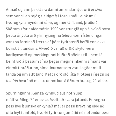
Annað og enn þekktara dæmi um endurnýtt orð er
sími
sem var til en mjög sjaldgæft í fornu máli, einkum í
hvorugkynsmyndinni
síma
, og merkti 'band, þráður'.
Skömmu fyrir aldamótin 1900 var stungið upp á því að nota
þetta ónýtta orð yfir nýjungina
telefón
sem Íslendingar
voru þá farnir að frétta af þótt fyrirbærið hefði enn ekki
borist til landsins. Ákveðið var að orðið skyldi vera
karlkynsorð og merkingunni hliðrað aðeins til – sem lá
beint við á þessum tíma þegar megineinkenni símans var
einmitt þráðurinn, símalínurnar sem voru lagðar milli
landa og um allt land. Þetta orð sló líka fljótlega í gegn og
telefón
hvarf að mestu úr notkun á öðrum áratug 20. aldar.
Spurningunni „Ganga kynhlutlaus nöfn upp
málfræðilega?“ er því auðvelt að svara játandi. En vegna
þess hve íslenska er kynjað mál er þessi breyting ekki að
öllu leyti einföld, hvorki fyrir tungumálið né notendur þess