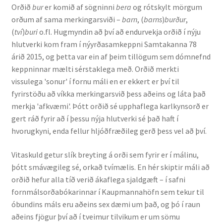
Orðið
bur
er komið af sögninni
bera
og rótskylt mörgum
Ritverk og erindi
orðum af sama merkingarsviði –
barn
, (
barns
)
burður
,
(
tví
)
buri
o.fl. Hugmyndin að því að endurvekja orðið í nýju
Bækur
hlutverki kom fram í nýyrðasamkeppni Samtakanna 78
árið 2015, og þetta var ein af þeim tillögum sem dómnefnd
Önnur ritverk
keppninnar mælti sérstaklega með. Orðið merkti
vissulega 'sonur' í fornu máli en er ekkert er því til
Ritrýndar greinar
fyrirstöðu að víkka merkingarsvið þess aðeins og láta það
merkja 'afkvæmi'. Þótt orðið sé upphaflega karlkynsorð er
Óritrýnt fræðilegt efni
gert ráð fyrir að í þessu nýja hlutverki sé það haft í
hvorugkyni, enda fellur hljóðfræðileg gerð þess vel að því.
Málfarspistlar
Vitaskuld getur slík breyting á orði sem fyrir er í málinu,
þótt smávægileg sé, orkað tvímælis. En hér skiptir máli að
Fræðilegir fyrirlestrar
orðið hefur alla tíð verið ákaflega sjaldgæft – í safni
fornmálsorðabókarinnar í Kaupmannahöfn sem tekur til
Ýmis erindi
óbundins máls eru aðeins sex dæmi um það, og þó í raun
aðeins fjögur því að í tveimur tilvikum er um sömu
Blaðaefni