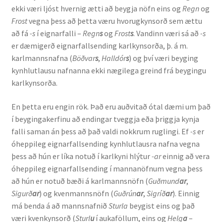
ekki væri ljóst hvernig ætti að beygja nöfn eins og
Regn
og
Kennsluefni
Frost
vegna þess að þetta væru hvorugkynsorð sem ættu
að fá
-s
í eignarfalli –
Regn
s
og
Frost
s
. Vandinn væri sá að ­
-s
Yfirlit um kennslu
er dæmigerð eignarfallsending karlkynsorða, þ. á m.
karlmannsnafna (
Böðvar
s
,
Halldór
s
) og því væri beyging
Stjórnun
kynhlutlausu nafnanna ekki nægilega greind frá beygingu
karlkynsorða.
Innan Háskólans
En þetta eru engin rök. Það eru auðvitað ótal dæmi um það
Samstarfsverkefni
í beygingakerfinu að endingar tveggja eða þriggja kynja
falli saman án þess að það valdi nokkrum ruglingi. Ef
-s
er
Styrkir og verðlaun
óheppileg eignarfallsending kynhlutlausra nafna vegna
þess að hún er líka notuð í karlkyni hlýtur
-ar
einnig að vera
Utan Háskólans
óheppileg eignarfallsending í mannanöfnum vegna þess
að hún er notuð bæði á karlmannsnöfn (
Guðmund
ar
,
Verkefnisstjórn
Sigurð
ar
) og kvenmannsnöfn (
Guðrún
ar
,
Sigríð
ar
). Einnig
má benda á að mannsnafnið
Sturla
beygist eins og það
væri kvenkynsorð (
Sturl
u
í aukaföllum, eins og
Helg
a
–
Þjónusta