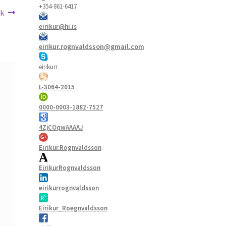
+354-861-6417
sk
eirikur@hi.is
eirikur.rognvaldsson@gmail.com
eirikurr
L-3064-2015
0000-0003-1882-7527
4ZjCOqwAAAAJ
Eirikur.Rognvaldsson
EirikurRognvaldsson
eirikurrognvaldsson
Eirikur_Roegnvaldsson