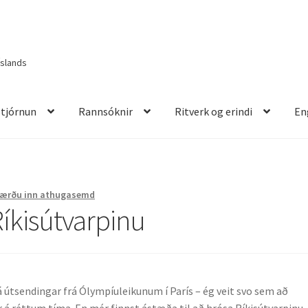
Íslands
Stjórnun
Rannsóknir
Ritverk og erindi
En
itverk og erindi
English
Færðu inn athugasemd
Ríkisútvarpinu
á útsendingar frá Ólympíuleikunum í París – ég veit svo sem að
r á réttum tíma. En mér finnst ástæða til að hrósa Ríkisútvarpinu