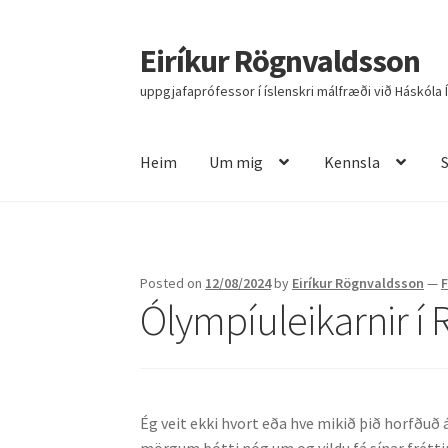
Eiríkur Rögnvaldsson
Fara
Hoppa
beint
yfir
uppgjafaprófessor í íslenskri málfræði við Háskóla 
í
í
leiðarkerfi
efni
Heim
Um mig
Kennsla
Heim
Um mig
Kennsla
Stjórnun
Rannsóknir
R
Posted on
12/08/2024
by
Eiríkur Rögnvaldsson
—
Ólympíuleikarnir í 
Ég veit ekki hvort eða hve mikið þið horfðuð 
mörgum þótti nóg um og vildu fá sínar frétti