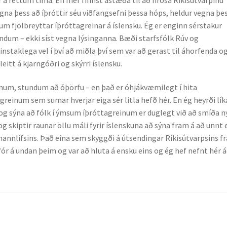
egna þess að íþróttir séu viðfangsefni þessa hóps, heldur vegna þe
 um fjölbreyttar íþróttagreinar á íslensku. Ég er enginn sérstakur
um – ekki síst vegna lýsinganna. Bæði starfsfólk Rúv og
instaklega vel í því að miðla því sem var að gerast til áhorfenda o
eitt á kjarngóðri og skýrri íslensku.
num, stundum að óþörfu – en það er óhjákvæmilegt í hita
a greinum sem sumar hverjar eiga sér litla hefð hér. En ég heyrði lík
r og sýna að fólk í ýmsum íþróttagreinum er duglegt við að smíða n
g skiptir raunar öllu máli fyrir íslenskuna að sýna fram á að unnt 
mannlífsins. Það eina sem skyggði á útsendingar Ríkisútvarpsins fr
r á undan þeim og var að hluta á ensku eins og ég hef nefnt hér á