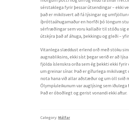
sérstaklega fyrir þessar útsendingar – ekki v
það er mikilsvert að fá lýsingar og umfjöllun
íþróttaáhugamaður en horfði þó löngum stund
sérfræðingar sem voru kallaðir til stóðu sig e
útskýra það af áhuga, þekkingu og gleði – yfirl
Vitanlega slæddust erlend orð með stöku sin
augnabliksins, ekki síst þegar verið er að lýs
fjölda íslenskra orða sem ég þekkti ekki fyri
um greinar sínar. Það er gífurlega mikilvægt o
nota hana við allar aðstæður og um öll svið 
Ólympíuleikunum var auglýsing sem iðulega fó
Það er óboðlegt og gerist vonandi ekki aftur.
Category:
Málfar