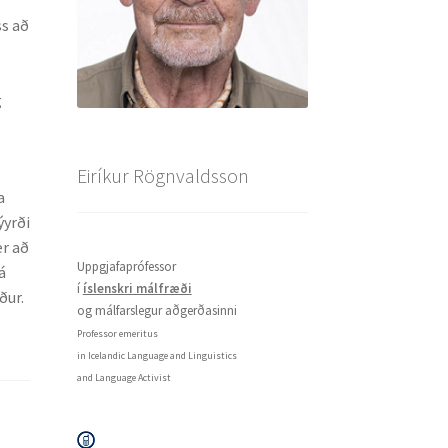
ss að
g
Eiríkur Rögnvaldsson
a
ýyrði
er að
Uppgjafaprófessor
á
í
íslenskri málfræði
ður.
og málfarslegur aðgerðasinni
Professor emeritus
in Icelandic Language and Linguistics
and Language Activist