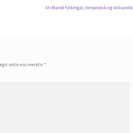
Next
Stríðandi fylkingar, berjandisk og bölvandi
post:
gir reitir eru merktir
*