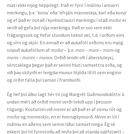
mati ekki mjög heppilegt. Það er fyrir í málinu í annarri
Kennsluefni
merkingu, þ.e. 'kona' eða 'ófrjáls manneskja, karl eða kona'
og ef það er notað í kynhlutlausri merkingu í stað
maður
er
Yfirlit um kennslu
verið að gefa því nýja merkingu. Það er svo sem ekki
frágangssök og hefur stundum tekist vel, t.d. í orðum eins
Stjórnun
og
sími
og
skjár
. En annað er að aukaföll orðsins eru mjög
svipuð aukaföllum af
maður
– þ.e.
man
–
mani
–
mans
og
Innan Háskólans
mann
–
manni
–
manns
. Orðið lendir oft í áhersluleysi,
sérstaklega þegar það er seinni hluti samsettra orða, og
Samstarfsverkefni
við þau skilyrði er lengdarmunur hljóða lítill sem enginn
og orðin falla því saman í framburði.
Styrkir og verðlaun
Ég hef því áður lagt hér til (og Margrét Guðmundsdóttir á
Utan Háskólans
undan mér) að orðið
menni
verði tekið upp í þessum
tilgangi. Kosturinn við
menni
er að það er af sömu rót og
Verkefnisstjórn
maður
og
manneskja
, en er hvorugkynsorð.
Menni
er til í
málinu en aðeins sem seinni liður samsetninga. Ég sé
ekkert því til fyrirstöðu að leyfa því að standa sjálfstætt –
Þjónusta