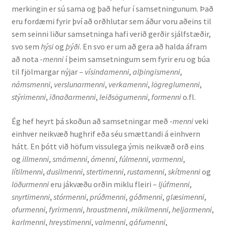
merkingin er sú sama og það hefur í samsetningunum. Það
eru fordæmi fyrir því að orðhlutar sem áður voru aðeins til
Rannsóknir
sem seinni liður samsetninga hafi verið gerðir sjálfstæðir,
svo sem
hýsi
og
þýði
. En svo er um að gera að halda áfram
Máltækni
að nota -
menni
í þeim samsetningum sem fyrir eru og búa
til fjölmargar nýjar –
vísindamenni
,
alþingismenni
,
Orðalyklar og orðafar
námsmenni
,
verslunarmenni
,
verkamenni
,
lögreglumenni
,
stýrimenni
,
iðnaðarmenni
,
leiðsögumenni
,
formenni
o.fl.
Orðhlutafræði
Ég hef heyrt þá skoðun að samsetningar með -
menni
veki
Samtímasetningafræði
einhver neikvæð hughrif eða séu smættandi á einhvern
hátt. En þótt við höfum vissulega ýmis neikvæð orð eins
Söguleg setningafræði
og
illmenni
,
smámenni
,
ómenni
,
fúlmenni
,
varmenni
,
lítilmenni
,
dusilmenni
,
stertimenni
,
rustamenni
,
skítmenni
og
löðurmenni
eru jákvæðu orðin miklu fleiri –
ljúfmenni
,
Hljóð og hljóðkerfi
snyrtimenni
,
stórmenni
,
prúðmenni
,
góðmenni
,
glæsimenni
,
ofurmenni
,
fyrirmenni
,
hraustmenni
,
mikilmenni
,
heljarmenni
,
Staða íslenskunnar
karlmenni
,
hreystimenni
,
valmenni
,
gáfumenni
,