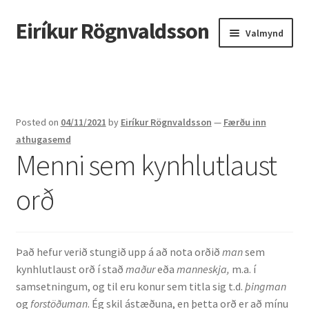
Eiríkur Rögnvaldsson
Fara
Hoppa
Valmynd
beint
yfir
í
í
Heim
leiðarkerfi
efni
Um mig
Posted on
04/11/2021
by
Eiríkur Rögnvaldsson
—
Færðu inn
Ætt
athugasemd
Menni sem kynhlutlaust
Líf og starf
orð
Myndir
Kennsla
Það hefur verið stungið upp á að nota orðið
man
sem
kynhlutlaust orð í stað
maður
eða
manneskja,
m.a. í
Kennd námskeið
samsetningum, og til eru konur sem titla sig t.d.
þingman
og
forstöðuman
. Ég skil ástæðuna, en þetta orð er að mínu