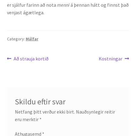
er sjálfur farinn að nota
menni
á þennan hátt og finnst það
venjast ágætlega.
English
Administration
Category:
Málfar
CV
Leiðarkerfi
Previous
Next
Að strauja kortið
Kostningar
Publications
post:
post:
færslu
Research
Teaching
Skildu eftir svar
Netfang þitt verður ekki birt.
Nauðsynlegir reitir
eru merktir
*
Athugasemd
*