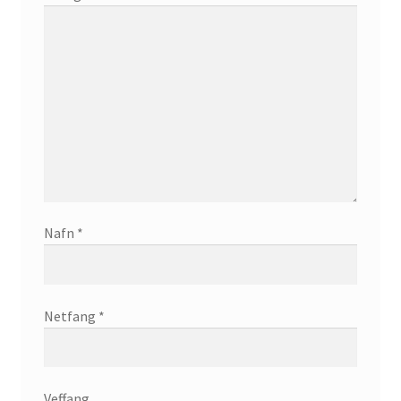
Nafn
*
Netfang
*
Veffang