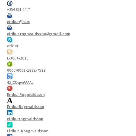
+354-861-6417
eirikur@hi.is
eirikur.rognvaldsson@gmail.com
eirikurr
L-3064-2015
0000-0003-1882-7527
4ZjCOqwAAAAJ
Eirikur.Rognvaldsson
EirikurRognvaldsson
eirikurrognvaldsson
Eirikur_Roegnvaldsson