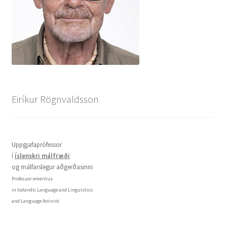
Eiríkur Rögnvaldsson
Uppgjafaprófessor
í
íslenskri málfræði
og málfarslegur aðgerðasinni
Professor emeritus
in Icelandic Language and Linguistics
and Language Activist