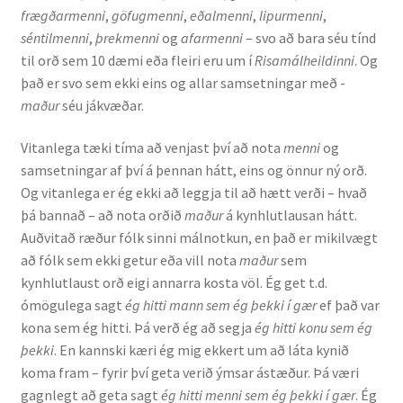
frægðarmenni
,
göfugmenni
,
eðalmenni
,
lipurmenni
,
Ritverk og erindi
séntilmenni
,
þrekmenni
og
afarmenni
– svo að bara séu tínd
til orð sem 10 dæmi eða fleiri eru um í
Risamálheildinni
. Og
Bækur
það er svo sem ekki eins og allar samsetningar með -
maður
séu jákvæðar.
Önnur ritverk
Vitanlega tæki tíma að venjast því að nota
menni
og
Ritrýndar greinar
samsetningar af því á þennan hátt, eins og önnur ný orð.
Og vitanlega er ég ekki að leggja til að hætt verði – hvað
Óritrýnt fræðilegt efni
þá bannað – að nota orðið
maður
á kynhlutlausan hátt.
Auðvitað ræður fólk sinni málnotkun, en það er mikilvægt
Málfarspistlar
að fólk sem ekki getur eða vill nota
maður
sem
kynhlutlaust orð eigi annarra kosta völ. Ég get t.d.
ómögulega sagt
ég hitti mann sem ég þekki í gær
ef það var
Fræðilegir fyrirlestrar
kona sem ég hitti. Þá verð ég að segja
ég hitti konu sem ég
þekki
. En kannski kæri ég mig ekkert um að láta kynið
Ýmis erindi
koma fram – fyrir því geta verið ýmsar ástæður. Þá væri
gagnlegt að geta sagt
ég hitti menni sem ég þekki í gær
. Ég
Blaðaefni