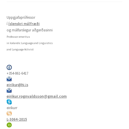
Uppgjafaprófessor
í
íslenskri málfræði
og málfarslegur aðgerðasinni
Professor emeritus
in Icelandic Language and Linguistics
and Language Activist
+354-861-6417
eirikur@hi.is
eirikur.rognvaldsson@gmail.com
eirikurr
L-3064-2015