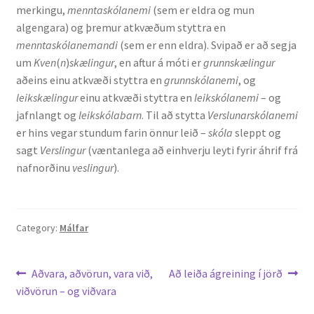
merkingu,
menntaskólanemi
(sem er eldra og mun
algengara) og þremur atkvæðum styttra en
menntaskólanemandi
(sem er enn eldra). Svipað er að segja
um
Kven
(
n
)
skælingur
, en aftur á móti er
grunnskælingur
aðeins einu atkvæði styttra en
grunnskólanemi
, og
leikskælingur
einu atkvæði styttra en
leikskólanemi
– og
jafnlangt og
leikskólabarn
. Til að stytta
Verslunarskólanemi
er hins vegar stundum farin önnur leið –
skóla
sleppt og
sagt
Verslingur
(væntanlega að einhverju leyti fyrir áhrif frá
nafnorðinu
veslingur
).
Category:
Málfar
Leiðarkerfi
Previous
Next
Aðvara, aðvörun, vara við,
Að leiða ágreining í jörð
post:
post:
viðvörun – og viðvara
færslu