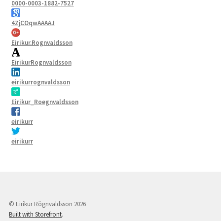
0000-0003-1882-7527
4ZjCOqwAAAAJ
Eirikur.Rognvaldsson
EirikurRognvaldsson
eirikurrognvaldsson
Eirikur_Roegnvaldsson
eirikurr
eirikurr
© Eiríkur Rögnvaldsson 2026
Built with Storefront
.