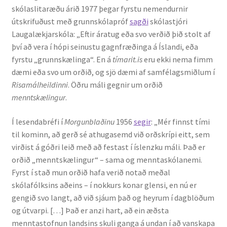
skólaslitaræðu árið 1977 þegar fyrstu nemendurnir
Kennsluefni
útskrifuðust með grunnskólapróf
sagði
skólastjóri
Laugalækjarskóla: „Eftir áratug eða svo verðið þið stolt af
Yfirlit um kennslu
því að vera í hópi seinustu gagnfræðinga á Íslandi, eða
fyrstu „grunnskælinga“. En á
tímarit.is
eru ekki nema fimm
Stjórnun
dæmi eða svo um orðið, og sjö dæmi af samfélagsmiðlum í
Risamálheildinni
. Öðru máli gegnir um orðið
Innan Háskólans
menntskælingur
.
Samstarfsverkefni
Í lesendabréfi í
Morgunblaðinu
1956
segir
: „Mér finnst tími
til kominn, að gerð sé athugasemd við orðskrípi eitt, sem
Styrkir og verðlaun
virðist á góðri leið með að festast í íslenzku máli. Það er
orðið „menntskælingur“ – sama og menntaskólanemi.
Utan Háskólans
Fyrst í stað mun orðið hafa verið notað meðal
skólafólksins aðeins – í nokkurs konar glensi, en nú er
Verkefnisstjórn
gengið svo langt, að við sjáum það og heyrum í dagblöðum
og útvarpi. […] Það er anzi hart, að ein æðsta
menntastofnun landsins skuli ganga á undan í að vanskapa
Þjónusta