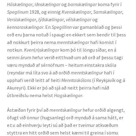
Háskælingar
,
iðnskælingar
og
barnskælingar
koma fyrir í
Speglinum
1928, og einnig
Kvenskælingar
,
Samskælingar
,
English
Verslskælingar
,
lýðskælingar
,
vélskælingar
og
kennaraskælingar
. En
Spegillinn
var gamanblað og þessi
Administration
orð eru þarna notuð í spaugi en ekkert sem bendir til þess
að nokkurt þeirra nema
menntskælingar
hafi komist í
CV
notkun.
Kven
(
n
)
skælingar
kom þó til löngu síðar, en á
seinni árum hefur verið eitthvað um að orð af þessu tagi
Publications
væru mynduð af sérnöfnum – heitum einstakra skóla
(reyndar má líta svo á að orðið
menntskælingur
hafi í
upphafi verið leitt af heiti
Menntaskólans
(í Reykjavík og á
Research
Akureyri). Ekki er þó að sjá að neitt þeirra hafi náð
útbreiðslu nema helst
Hagskælingar
.
Teaching
Ástæðan fyrir því að
menntskælingur
hefur orðið algengt,
öfugt við önnur (hugsanleg) orð mynduð á sama hátt, er
e.t.v. að einhverju leyti sú að það er tveimur atkvæðum
styttra en hitt orðið sem helst kæmi til greina í sömu