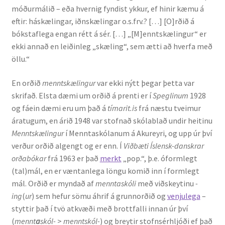
móðurmálið – eða hvernig fyndist ykkur, ef hinir kæmu á
eftir: háskælingar, iðnskælingar o.s.frv.? […] [O]rðið á
Rannsóknir
bókstaflega engan rétt á sér. […] „[M]enntskælingur“ er
ekki annað en leiðinleg „skæling“, sem ætti að hverfa með
Máltækni
öllu.“
Orðalyklar og orðafar
En orðið
menntskælingur
var ekki nýtt þegar þetta var
skrifað. Elsta dæmi um orðið á prenti er í
Speglinum
1928
Orðhlutafræði
og fáein dæmi eru um það á
tímarit.is
frá næstu tveimur
áratugum, en árið 1948 var stofnað skólablað undir heitinu
Samtímasetningafræði
Menntskælingur
í Menntaskólanum á Akureyri, og upp úr því
verður orðið algengt og er enn. Í
Viðbæti Íslensk-danskrar
Söguleg setningafræði
orðabókar
frá 1963 er það
merkt
„pop.“, þ.e. óformlegt
(tal)mál, en er væntanlega löngu komið inn í formlegt
mál. Orðið er myndað af
menntaskóli
með viðskeytinu
-
Hljóð og hljóðkerfi
ing
(
ur
) sem hefur sömu áhrif á grunnorðið og
venjulega
–
styttir það í tvö atkvæði með brottfalli innan úr því
Staða íslenskunnar
(
mennt
a
skól-
>
menntskól-
) og breytir stofnsérhljóði ef það