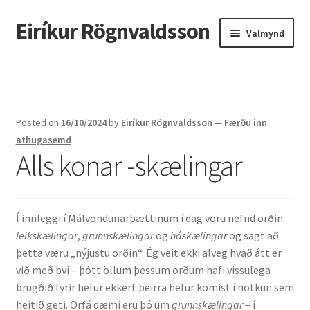
Eiríkur Rögnvaldsson
Fara
Hoppa
Valmynd
beint
yfir
í
í
Heim
leiðarkerfi
efni
Um mig
Posted on
16/10/2024
by
Eiríkur Rögnvaldsson
—
Færðu inn
Ætt
athugasemd
Alls konar -skælingar
Líf og starf
Myndir
Í innleggi í Málvöndunarþættinum í dag voru nefnd orðin
leikskælingar
,
grunnskælingar
og
háskælingar
og sagt að
Kennsla
þetta væru „nýjustu orðin“. Ég veit ekki alveg hvað átt er
við með því – þótt öllum þessum orðum hafi vissulega
Kennd námskeið
brugðið fyrir hefur ekkert þeirra hefur komist í notkun sem
heitið geti. Örfá dæmi eru þó um
grunnskælingar
– í