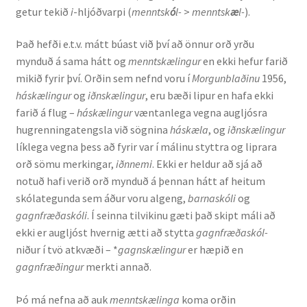
getur tekið
i
-hljóðvarpi (
menntsk
ó
l-
>
menntsk
æ
l-
).
Ritverk og erindi
Það hefði e.t.v. mátt búast við því að önnur orð yrðu
Bækur
mynduð á sama hátt og
menntskælingur
en ekki hefur farið
mikið fyrir því. Orðin sem nefnd voru í
Morgunblaðinu
1956,
Önnur ritverk
háskælingur
og
iðnskælingur
, eru bæði lipur en hafa ekki
farið á flug –
háskælingur
væntanlega vegna augljósra
Ritrýndar greinar
hugrenningatengsla við sögnina
háskæla
, og
iðnskælingur
líklega vegna þess að fyrir var í málinu styttra og liprara
Óritrýnt fræðilegt efni
orð sömu merkingar,
iðnnemi
. Ekki er heldur að sjá að
notuð hafi verið orð mynduð á þennan hátt af heitum
Málfarspistlar
skólategunda sem áður voru algeng,
barnaskóli
og
gagnfræðaskóli
. Í seinna tilvikinu gæti það skipt máli að
ekki er augljóst hvernig ætti að stytta
gagnfræðaskól-
Fræðilegir fyrirlestrar
niður í tvö atkvæði – *
gagnskælingur
er hæpið en
gagnfræðingur
merkti annað.
Ýmis erindi
Þó má nefna að auk
menntskælinga
koma orðin
Blaðaefni