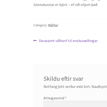
íslenskunnar er björt – ef við viljum það.
Category:
Málfar
Leiðarkerfi
Previous
Varasamt viðhorf til enskuvæðingar
post:
færslu
Skildu eftir svar
Netfang þitt verður ekki birt.
Nauðsynle
Athugasemd
*