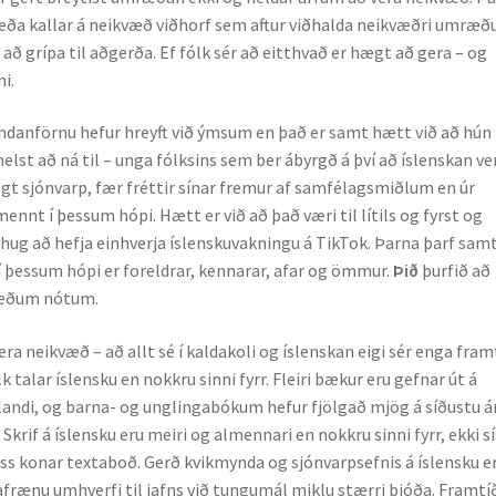
æða kallar á neikvæð viðhorf sem aftur viðhalda neikvæðri umræðu
r að grípa til aðgerða. Ef fólk sér að eitthvað er hægt að gera – og
i.
ndanförnu hefur hreyft við ýmsum en það er samt hætt við að hún 
helst að ná til – unga fólksins sem ber ábyrgð á því að íslenskan ve
ulegt sjónvarp, fær fréttir sínar fremur af samfélagsmiðlum en úr
ennt í þessum hópi. Hætt er við að það væri til lítils og fyrst og
 hug að hefja einhverja íslenskuvakningu á TikTok. Þarna þarf sam
í þessum hópi er foreldrar, kennarar, afar og ömmur.
Þið
þurfið að
kvæðum nótum.
era neikvæð – að allt sé í kaldakoli og íslenskan eigi sér enga fram
k talar íslensku en nokkru sinni fyrr. Fleiri bækur eru gefnar út á
 landi, og barna- og unglingabókum hefur fjölgað mjög á síðustu 
 Skrif á íslensku eru meiri og almennari en nokkru sinni fyrr, ekki s
s konar textaboð. Gerð kvikmynda og sjónvarpsefnis á íslensku er
tafrænu umhverfi til jafns við tungumál miklu stærri þjóða. Framtí