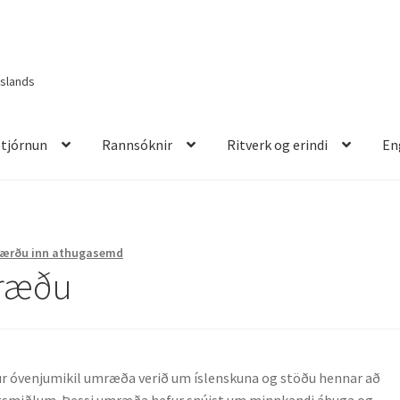
Íslands
Stjórnun
Rannsóknir
Ritverk og erindi
En
itverk og erindi
English
Færðu inn athugasemd
mræðu
fur óvenjumikil umræða verið um íslenskuna og stöðu hennar að
agsmiðlum. Þessi umræða hefur snúist um minnkandi áhuga og