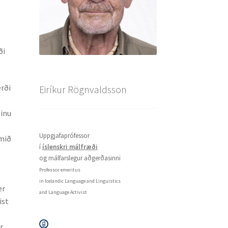
ði
rði
Eiríkur Rögnvaldsson
linu
Uppgjafaprófessor
omið
í
íslenskri málfræði
og málfarslegur aðgerðasinni
Professor emeritus
in Icelandic Language and Linguistics
er
and Language Activist
ist
r