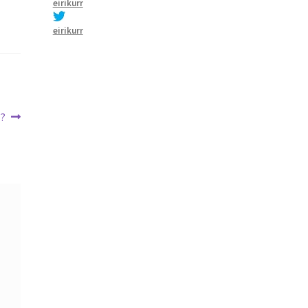
eirikurr
eirikurr
l?