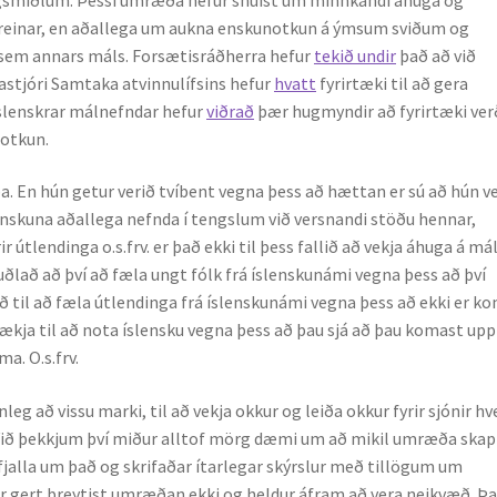
ugreinar, en aðallega um aukna enskunotkun á ýmsum sviðum og
u sem annars máls. Forsætisráðherra hefur
tekið undir
það að við
astjóri Samtaka atvinnulífsins hefur
hvatt
fyrirtæki til að gera
Íslenskrar málnefndar hefur
viðrað
þær hugmyndir að fyrirtæki ver
notkun.
En hún getur verið tvíbent vegna þess að hættan er sú að hún ve
enskuna aðallega nefnda í tengslum við versnandi stöðu hennar,
útlendinga o.s.frv. er það ekki til þess fallið að vekja áhuga á má
tuðlað að því að fæla ungt fólk frá íslenskunámi vegna þess að því
ðið til að fæla útlendinga frá íslenskunámi vegna þess að ekki er k
irtækja til að nota íslensku vegna þess að þau sjá að þau komast upp
a. O.s.frv.
að vissu marki, til að vekja okkur og leiða okkur fyrir sjónir hv
. Við þekkjum því miður alltof mörg dæmi um að mikil umræða skap
 fjalla um það og skrifaðar ítarlegar skýrslur með tillögum um
 er gert breytist umræðan ekki og heldur áfram að vera neikvæð. Þa