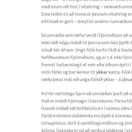
með erum við föst í vítahring – neikvæð umr
Eina leiðin til að losna úr þessum vítahring e
eitthvað er gert – breytist andinn í umræðunn
Sú umræða sem hefur verið í fjölmiðlum að u
ekki náð nógu mikið til þeirra sem hún þyrfti 
töluð hér áfram. Ungt fólk horfir lítið á lín
hefðbundnum fjölmiðlum, og er t.d. ekki fjölm
fremst hallærislegt ef mér eða öðrum dytti í
milli fólks og þar kemur til
ykkar
kasta. Fólk 
ræða þessi mál við unga fólkið ykkar – á já
Því fer nefnilega fjarri að umræðan þurfi að v
Það er mikið frjómagn í íslenskunni. Fleira fól
Íslandi miðað við höfðatölu en í nokkru öðru
Fjöldi erlendra skáldverka eru þýdd á íslensku.
tölvupóstur, skrif á samfélagsmiðlum og ýmis
blóma. Íslenska er nú að verða gjaldgeng í s