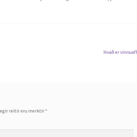
Next
Hvað er vinnuaf
post:
gir reitir eru merktir
*