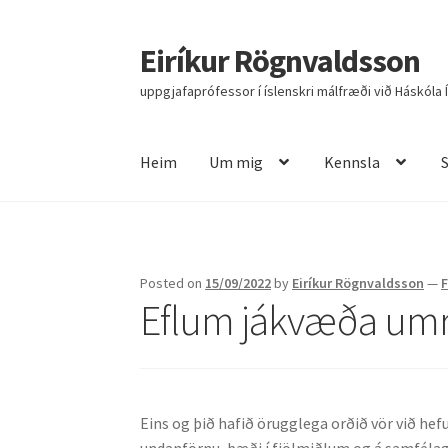
Eiríkur Rögnvaldsson
Fara
Hoppa
beint
yfir
uppgjafaprófessor í íslenskri málfræði við Háskóla 
í
í
leiðarkerfi
efni
Heim
Um mig
Kennsla
Heim
Um mig
Kennsla
Stjórnun
Rannsóknir
R
Posted on
15/09/2022
by
Eiríkur Rögnvaldsson
—
Eflum jákvæða u
Eins og þið hafið örugglega orðið vör við he
undanförnu, bæði í fjölmiðlum og á samfél