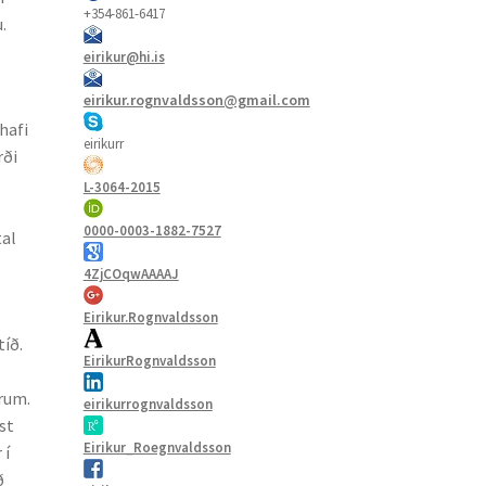
+354-861-6417
.
eirikur@hi.is
eirikur.rognvaldsson@gmail.com
hafi
eirikurr
rði
L-3064-2015
0000-0003-1882-7527
tal
4ZjCOqwAAAAJ
Eirikur.Rognvaldsson
tíð.
EirikurRognvaldsson
árum.
eirikurrognvaldsson
íst
Eirikur_Roegnvaldsson
 í
ð