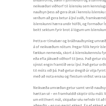
neikvæðari viðhorf til íslensku sem kennsl
nauðsyn þess að gera átak í kennslu íslensk
verðum að gera betur á því sviði, framkvæmd
íslenskunni hærra undir höfði, og formaður 
beitt sektum fyrir brot á lögum um íslensku
Þetta er tímabær og bráðnauðsynleg umræða. 
á of neikvæðum nótum. Þegar fólk heyrir ísl
fækkun nemenda, skort á íslenskukennslu fyrir 
eða efla jákvæð viðhorf til þess. Það getur s
sýnist engin framtíð vera í því. Það getur or
til móts við þá. Það getur dregið úr vilja fyr
með að nota ensku og flestum virðist vera sam
Neikvæða umræðan getur samt verið nauðsynleg 
hættan sé – en framhaldið skiptir öllu máli
um eitthvert mál, skipaðar séu nefndir til að
aðgerðir – en svo gerist ekkert. En ef ekkert