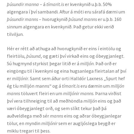
þúsundir manna
– á
tímarit.is
er kvenkynið u.þ.b. 50%
Ritverk og erindi
algengara í því sambandi. Aftur á móti eru sárafá dæmi um
þúsundir manns
– hvorugkynið
þúsund manns
er u.þ.b. 160
Bækur
sinnum algengara en kvenkynið. Það getur ekki verið
tilviljun.
Önnur ritverk
Hér er rétt að athuga að hvorugkynið er eins í eintölu og
Ritrýndar greinar
fleirtölu,
þúsund
, og gæti því virkað eins og óbeygjanlegt.
Sú hugmynd styrkist þegar litið er á
milljón
. Það orð er
Óritrýnt fræðilegt efni
eingöngu til í kvenkyni og eina hugsanlega fleirtalan af því
er
milljónir
. Samt sem áður orti Halldór Laxness „Spurt hef
ég tíu milljón manns“ og á
tímarit.is
eru dæmin um
milljón
Málfarspistlar
manns
töluvert fleiri en um
milljónir manns
. Þarna virðist
því vera tilhneiging til að meðhöndla
milljón
eins og það
Fræðilegir fyrirlestrar
væri óbeygjanlegt orð, og sem slíkt tekur það þá
auðveldlega með sér
manns
eins og aðrar óbeygjanlegar
Ýmis erindi
tölur, en myndin
milljónir
sem er augljóslega beygð er
miklu tregari til þess.
Blaðaefni