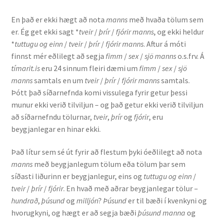
En það er ekki hægt að nota
manns
með hvaða tölum sem
Rannsóknir
er. Ég get ekki sagt *
tveir
/
þrír
/
fjórir manns
, og ekki heldur
*
tuttugu og einn
/
tveir
/
þrír
/
fjórir manns
. Aftur á móti
Máltækni
finnst mér eðlilegt að segja
fimm
/
sex
/
sjö manns
o.s.frv. Á
tímarit.is
eru 24 sinnum fleiri dæmi um
fimm
/
sex
/
sjö
Orðalyklar og orðafar
manns
samtals en um
tveir
/
þrír
/
fjórir manns
samtals.
Þótt það síðarnefnda komi vissulega fyrir getur þessi
Orðhlutafræði
munur ekki verið tilviljun – og það getur ekki verið tilviljun
að síðarnefndu tölurnar,
tveir
,
þrír
og
fjórir
, eru
Samtímasetningafræði
beygjanlegar en hinar ekki.
Söguleg setningafræði
Það lítur sem sé út fyrir að flestum þyki óeðlilegt að nota
manns
með beygjanlegum tölum eða tölum þar sem
síðasti liðurinn er beygjanlegur, eins og
tuttugu og einn
/
Hljóð og hljóðkerfi
tveir
/
þrír
/
fjórir
. En hvað með aðrar beygjanlegar tölur –
hundrað
,
þúsund
og
milljón
?
Þúsund
er til bæði í kvenkyni og
Staða íslenskunnar
hvorugkyni, og hægt er að segja bæði
þúsund manna
og