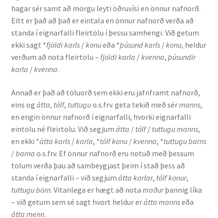
hagar sér samt að mörgu leyti öðruvísi en önnur nafnorð.
Kennsluefni
Eitt er það að það er eintala en önnur nafnorð verða að
standa í eignarfalli fleirtölu í þessu samhengi. Við getum
Yfirlit um kennslu
ekki sagt *
fjöldi karls
/
konu
eða *
þúsund karls
/
konu
, heldur
verðum að nota fleirtölu –
fjöldi karla
/
kvenna
,
þúsundir
Stjórnun
karla
/
kvenna
.
Innan Háskólans
Annað er það að töluorð sem ekki eru jafnframt nafnorð,
eins og
átta
,
tólf
,
tuttugu
o.s.frv. geta tekið með sér
manns
,
Samstarfsverkefni
en engin önnur nafnorð í eignarfalli, hvorki eignarfalli
eintölu né fleirtölu. Við segjum
átta
/
tólf
/
tuttugu manns
,
Styrkir og verðlaun
en ekki *
átta karls
/
karla
, *
tólf konu
/
kvenna
, *
tuttugu barns
/
barna
o.s.frv. Ef önnur nafnorð eru notuð með þessum
Utan Háskólans
tölum verða þau að sambeygjast þeim í stað þess að
standa í eignarfalli – við segjum
átta karlar
,
tólf konur
,
Verkefnisstjórn
tuttugu börn
. Vitanlega er hægt að nota
maður
þannig líka
– við getum sem sé sagt hvort heldur er
átta manns
eða
átta menn
.
Þjónusta