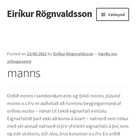
Eiríkur Rögnvaldsson
Fara
Hoppa
Valmynd
beint
yfir
í
í
Heim
leiðarkerfi
efni
Um mig
Posted on
23/05/2021
by
Eiríkur Rögnvaldsson
—
Færðu inn
Ætt
athugasemd
manns
Líf og starf
Myndir
Orðið
manns
í samböndum eins og
fjöldi manns
,
þúsund
manns
o.s.frv. er auðvitað að forminu beygingarmynd af
Kennsla
orðinu
maður
– nánar til tekið eignarfall eintölu.
Eignarfallið þarf ekki að koma á óvart – nafnorð sem tekur
Kennd námskeið
með sér annað nafnorð stýrir yfirleitt eignarfalli á því, eins
og
bók stráksins
,
bíll Jóns
,
bros konunnar
o.s.frv. En orðið