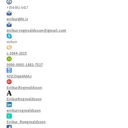
+354-861-6417
eirikur@hi.is
eirikur.rognvaldsson@gmail.com
eirikurr
L-3064-2015
0000-0003-1882-7527
4ZjCOqwAAAAJ
Eirikur.Rognvaldsson
EirikurRognvaldsson
eirikurrognvaldsson
Eirikur_Roegnvaldsson