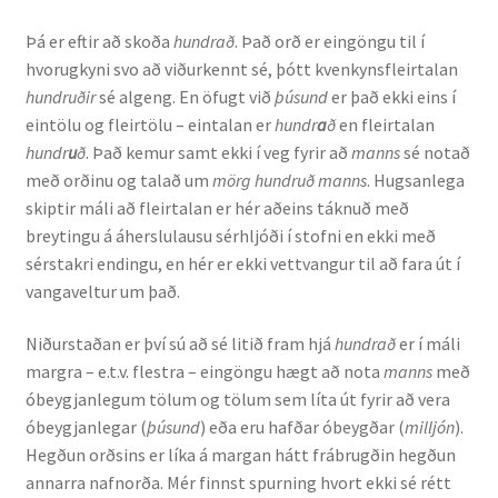
Þá er eftir að skoða
hundrað
. Það orð er eingöngu til í
English
hvorugkyni svo að viðurkennt sé, þótt kvenkynsfleirtalan
hundruðir
sé algeng. En öfugt við
þúsund
er það ekki eins í
Administration
eintölu og fleirtölu – eintalan er
hundr
a
ð
en fleirtalan
hundr
u
ð
. Það kemur samt ekki í veg fyrir að
manns
sé notað
CV
með orðinu og talað um
mörg hundruð manns
. Hugsanlega
skiptir máli að fleirtalan er hér aðeins táknuð með
Publications
breytingu á áherslulausu sérhljóði í stofni en ekki með
sérstakri endingu, en hér er ekki vettvangur til að fara út í
vangaveltur um það.
Research
Niðurstaðan er því sú að sé litið fram hjá
hundrað
er í máli
Teaching
margra – e.t.v. flestra – eingöngu hægt að nota
manns
með
óbeygjanlegum tölum og tölum sem líta út fyrir að vera
óbeygjanlegar (
þúsund
) eða eru hafðar óbeygðar (
milljón
).
Hegðun orðsins er líka á margan hátt frábrugðin hegðun
annarra nafnorða. Mér finnst spurning hvort ekki sé rétt