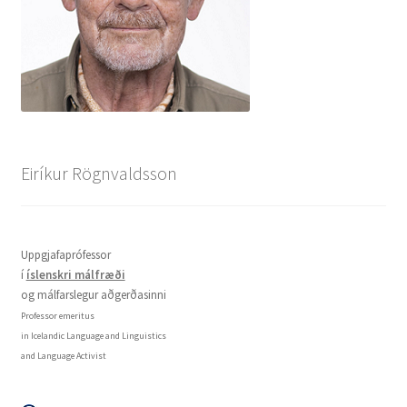
Eiríkur Rögnvaldsson
Uppgjafaprófessor
í
íslenskri málfræði
og málfarslegur aðgerðasinni
Professor emeritus
in Icelandic Language and Linguistics
and Language Activist