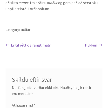
að slíta
manns
frá orðinu
maður
og gera það að sérstöku
uppflettiorði í orðabókum.
Category:
Málfar
Leiðarkerfi
Previous
Next
Er til rétt og rangt mál?
flýkkun
post:
post:
færslu
Skildu eftir svar
Netfang þitt verður ekki birt.
Nauðsynlegir reitir
eru merktir
*
Athugasemd
*