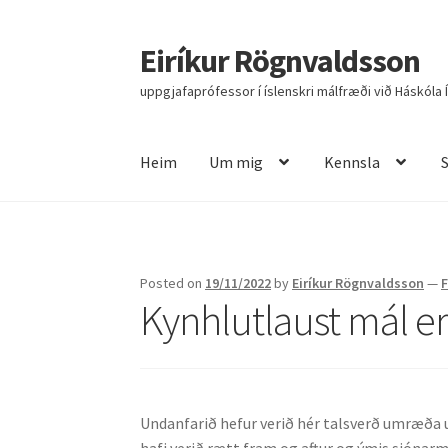
Eiríkur Rögnvaldsson
Fara
Hoppa
beint
yfir
uppgjafaprófessor í íslenskri málfræði við Háskóla 
í
í
leiðarkerfi
efni
Heim
Um mig
Kennsla
Heim
Um mig
Kennsla
Stjórnun
Rannsóknir
R
Posted on
19/11/2022
by
Eiríkur Rögnvaldsson
—
Kynhlutlaust mál er
Undanfarið hefur verið hér talsverð umræða um
hafi verið rætt fram og aftur og ýmis sjónar