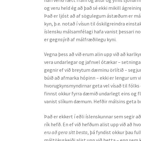
og veru held ég að það sé ekki mikill ágreini
Það er ljóst að af sögulegum ástæðum er mál
kyn, þ.e. notað í vísun til óskilgreindra einst
íslensku málsamfélagi hafa vanist þessari not
er gegnsýrð af málfræðilegu kyni.
Vegna þess að við erum alin upp við að karlky
vera undarlegar og jafnvel ótækar – setninga
gegnir ef við breytum dæminu örlítið – segj
búið að afmarka hópinn – ekki er lengur um ví
hvorugkynsmyndirnar geta vel vísað til fólks –
finnst okkur fyrra dæmið undarlegt eins og fl
vanist slíkum dæmum. Hefðir málsins geta bre
Það er ekkert í eðli íslenskunnar sem segir að 
rík hefð. En ef við hefðum alist upp við að hv
eru að gera sitt besta
, þá fyndist okkur þau f
máltökuskeiði alist upp við þetta – enn sem 