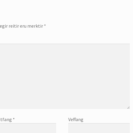
gir reitir eru merktir
*
tfang
*
Veffang