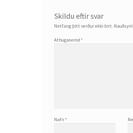
Skildu eftir svar
Netfang þitt verður ekki birt.
Nauðsynle
Athugasemd
*
Nafn
*
Ne