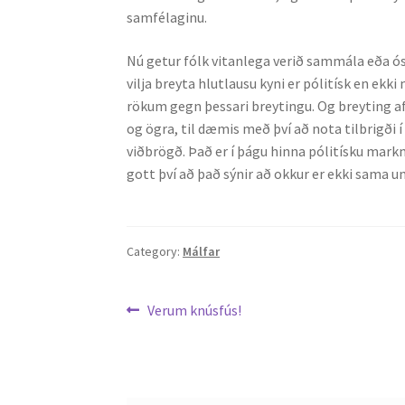
samfélaginu.
Nú getur fólk vitanlega verið sammála eða ós
vilja breyta hlutlausu kyni er pólitísk en ek
rökum gegn þessari breytingu. Og breyting af
og ögra, til dæmis með því að nota tilbrigði
viðbrögð. Það er í þágu hinna pólitísku mar
gott því að það sýnir að okkur er ekki sama u
Category:
Málfar
Leiðarkerfi
Previous
Verum knúsfús!
post:
færslu