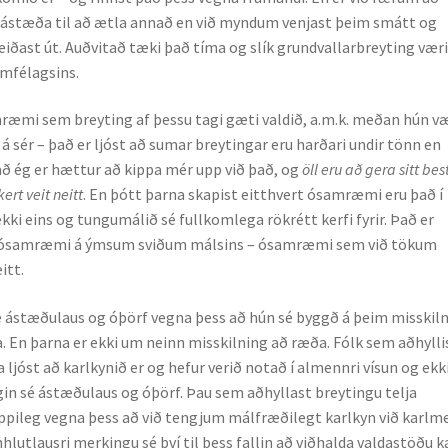
in ástæða til að ætla annað en við myndum venjast þeim smátt og
iðast út. Auðvitað tæki það tíma og slík grundvallarbreyting vær
amfélagsins.
mræmi sem breyting af þessu tagi gæti valdið, a.m.k. meðan hún v
á sér – það er ljóst að sumar breytingar eru harðari undir tönn en
ð ég er hættur að kippa mér upp við það, og
öll eru að gera sitt bes
ert veit neitt
. En þótt þarna skapist eitthvert ósamræmi eru það í
ekki eins og tungumálið sé fullkomlega rökrétt kerfi fyrir. Það er
ns ósamræmi á ýmsum sviðum málsins – ósamræmi sem við tökum
itt.
 sé ástæðulaus og óþörf vegna þess að hún sé byggð á þeim misskiln
la. En þarna er ekki um neinn misskilning að ræða. Fólk sem aðhylli
ljóst að karlkynið er og hefur verið notað í almennri vísun og ekk
ngin sé ástæðulaus og óþörf. Þau sem aðhyllast breytingu telja
eppileg vegna þess að við tengjum málfræðilegt karlkyn við karlm
utlausri merkingu sé því til þess fallin að viðhalda valdastöðu ka