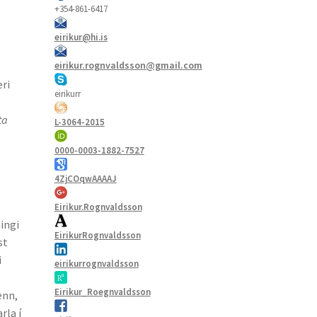
+354-861-6417
i
eirikur@hi.is
eirikur.rognvaldsson@gmail.com
æri
eirikurr
ta
L-3064-2015
0000-0003-1882-7527
4ZjCOqwAAAAJ
Eirikur.Rognvaldsson
ingi
EirikurRognvaldsson
st
i
eirikurrognvaldsson
Eirikur_Roegnvaldsson
enn,
rla í