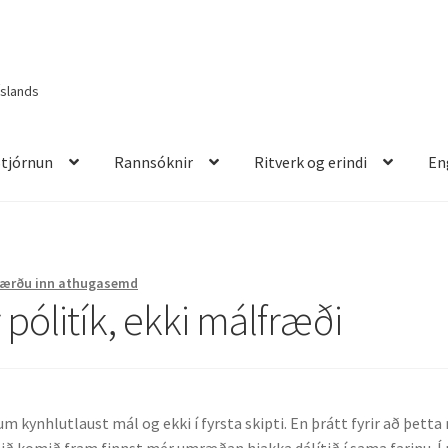
Íslands
Stjórnun
Rannsóknir
Ritverk og erindi
En
itverk og erindi
English
Færðu inn athugasemd
 pólitík, ekki málfræði
 kynhlutlaust mál og ekki í fyrsta skipti. En þrátt fyrir að þetta
mið komið fram finnst mér umræðan hjakka dálítið í sama farinu. Í