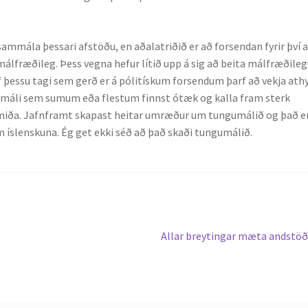
ammála þessari afstöðu, en aðalatriðið er að forsendan fyrir því 
ki málfræðileg. Þess vegna hefur lítið upp á sig að beita málfræðil
 þessu tagi sem gerð er á pólitískum forsendum þarf að vekja athy
 í máli sem sumum eða flestum finnst ótæk og kalla fram sterk
kmiða. Jafnframt skapast heitar umræður um tungumálið og það e
m íslenskuna. Ég get ekki séð að það skaði tungumálið.
Next
Allar breytingar mæta andstö
post: