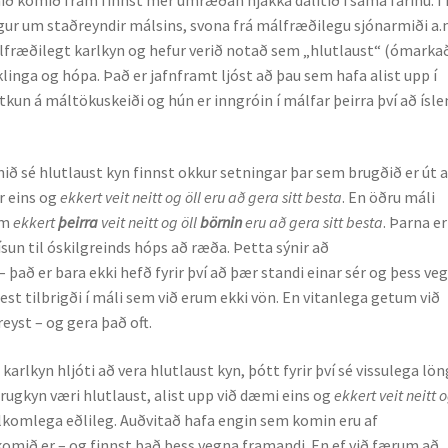
ngur um staðreyndir málsins, svona frá málfræðilegu sjónarmiði a.
fræðilegt karlkyn og hefur verið notað sem „hlutlaust“ (ómarka
aklinga og hópa. Það er jafnframt ljóst að þau sem hafa alist upp í
kun á máltökuskeiði og hún er inngróin í málfar þeirra því að ísl
nið sé hlutlaust kyn finnst okkur setningar þar sem brugðið er út a
r eins og
ekkert veit neitt og öll eru að gera sitt besta
. En öðru máli
um
ekkert
þeirra
veit neitt og öll
börnin
eru að gera sitt besta
. Þarna er
sun til óskilgreinds hóps að ræða. Þetta sýnir að
 það er bara ekki hefð fyrir því að þær standi einar sér og þess ve
est tilbrigði í máli sem við erum ekki vön. En vitanlega getum við
yst – og gera það oft.
karlkyn hljóti að vera hlutlaust kyn, þótt fyrir því sé vissulega lö
orugkyn væri hlutlaust, alist upp við dæmi eins og
ekkert veit neitt o
ullkomlega eðlileg. Auðvitað hafa engin sem komin eru af
komið er – og finnst það þess vegna framandi. En ef við færum að