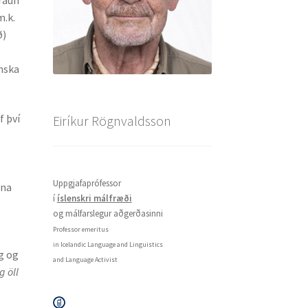
m.k.
ð)
enska
f því
Eiríkur Rögnvaldsson
Uppgjafaprófessor
gna
í
íslenskri málfræði
og málfarslegur aðgerðasinni
Professor emeritus
in Icelandic Language and Linguistics
ng og
and Language Activist
g öll