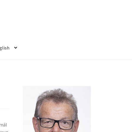
glish
 mál
 raun