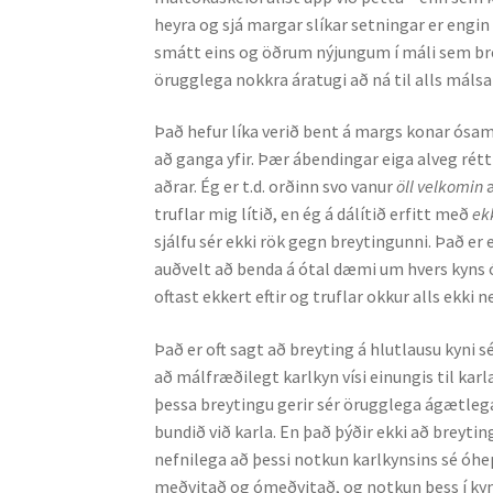
heyra og sjá margar slíkar setningar er eng
smátt eins og öðrum nýjungum í máli sem bre
örugglega nokkra áratugi að ná til alls máls
Það hefur líka verið bent á margs konar ósa
að ganga yfir. Þær ábendingar eiga alveg rétt 
aðrar. Ég er t.d. orðinn svo vanur
öll velkomin
a
truflar mig lítið, en ég á dálítið erfitt með
ekk
sjálfu sér ekki rök gegn breytingunni. Það er 
auðvelt að benda á ótal dæmi um hvers ky
oftast ekkert eftir og truflar okkur alls ekki ne
Það er oft sagt að breyting á hlutlausu kyni
að málfræðilegt karlkyn vísi einungis til kar
þessa breytingu gerir sér örugglega ágætlega 
bundið við karla. En það þýðir ekki að breyti
nefnilega að þessi notkun karlkynsins sé óh
meðvitað og ómeðvitað, og notkun þess í kynhl