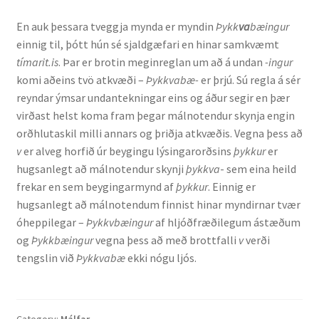
En auk þessara tveggja mynda er myndin
Þykk
va
bæingur
English
einnig til, þótt hún sé sjaldgæfari en hinar samkvæmt
tímarit.is
. Þar er brotin meginreglan um að á undan
-ingur
Administration
komi aðeins tvö atkvæði –
Þykkvabæ-
er þrjú. Sú regla á sér
reyndar ýmsar undantekningar eins og áður segir en þær
CV
virðast helst koma fram þegar málnotendur skynja engin
orðhlutaskil milli annars og þriðja atkvæðis. Vegna þess að
Publications
v
er alveg horfið úr beygingu lýsingarorðsins
þykkur
er
hugsanlegt að málnotendur skynji
þykkva
- sem eina heild
frekar en sem beygingarmynd af
þykkur
. Einnig er
Research
hugsanlegt að málnotendum finnist hinar myndirnar tvær
óheppilegar –
Þykkvbæingur
af hljóðfræðilegum ástæðum
Teaching
og
Þykkbæingur
vegna þess að með brottfalli
v
verði
tengslin við
Þykkvabæ
ekki nógu ljós.
Category:
Málfar