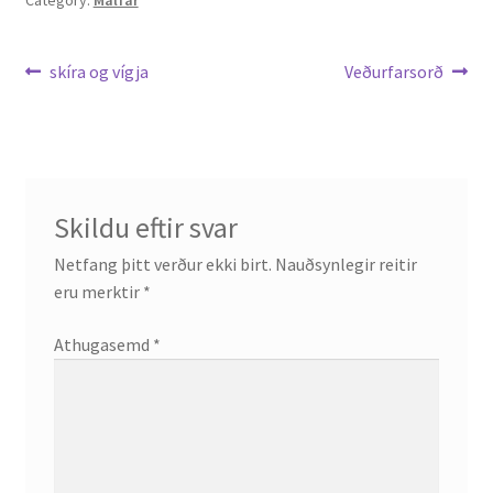
Leiðarkerfi
Previous
Next
skíra og vígja
Veðurfarsorð
post:
post:
færslu
Skildu eftir svar
Netfang þitt verður ekki birt.
Nauðsynlegir reitir
eru merktir
*
Athugasemd
*