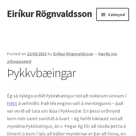
Eiríkur Rögnvaldsson
Fara
Hoppa
Valmynd
beint
yfir
í
í
Heim
leiðarkerfi
efni
Um mig
Posted on
22/03/2021
by
Eiríkur Rögnvaldsson
—
Færðu inn
Ætt
athugasemd
Þykkvbæingar
Líf og starf
Myndir
Ég sá nýlega orðið
Þykk
v
bæingur
notað nokkrum sinnum í
frétt
á vefmiðli. Það lék enginn vafi á merkingunni – það
Kennsla
var verið að tala um íbúa í
Þykkvabæ
. En þessi orðmynd
kom mér samt svolítið á óvart – ég hefði hiklaust notað
Kennd námskeið
myndina
Þykkbæingur
, án
v
. Þegar ég fór að skoða þetta á
tímarit.is
kom í ljós að báðar myndirnar er þar að finna, en