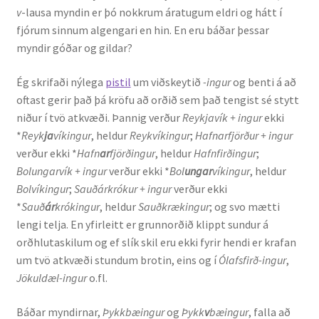
v
-lausa myndin er þó nokkrum áratugum eldri og hátt í
Kennsluefni
fjórum sinnum algengari en hin. En eru báðar þessar
myndir góðar og gildar?
Yfirlit um kennslu
Ég skrifaði nýlega
pistil
um viðskeytið
-ingur
og benti á að
Stjórnun
oftast gerir það þá kröfu að orðið sem það tengist sé stytt
niður í tvö atkvæði. Þannig verður
Reykjavík + ingur
ekki
Innan Háskólans
*
Reyk
ja
víkingur
, heldur
Reykvíkingur
;
Hafnarfjörður + ingur
verður ekki *
Hafn
ar
fjörðingur
, heldur
Hafnfirðingur
;
Samstarfsverkefni
Bolungarvík + ingur
verður ekki *
Bol
ungar
víkingur
, heldur
Bolvíkingur
;
Sauðárkrókur + ingur
verður ekki
Styrkir og verðlaun
*
Sauð
ár
krókingur
, heldur
Sauðkrækingur
; og svo mætti
lengi telja. En yfirleitt er grunnorðið klippt sundur á
Utan Háskólans
orðhlutaskilum og ef slík skil eru ekki fyrir hendi er krafan
um tvö atkvæði stundum brotin, eins og í
Ólafsfirð-ingur
,
Verkefnisstjórn
Jökuldæl-ingur
o.fl.
Báðar myndirnar,
Þykkbæingur
og
Þykk
v
bæingur
, falla að
Þjónusta