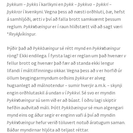
þykkum
–
þykks
í karlkyni en
þykk
–
þykkva
–
þykkri
–
Ritverk og erindi
þykkrar
í kvenkyni. Vegna þess að næsti orðhluti,
bæ
, hefst
á samhljóði, ætti
v
því að falla brott samkvæmt þessum
Bækur
reglum.
Þykk
v
bæingur
er í raun hliðstætt við að sagt væri
*
Reyk
j
víkingur
.
Önnur ritverk
Þýðir það að
Þykkbæingur
sé rétt mynd en
Þykk
v
bæingur
Ritrýndar greinar
röng? Ekki endilega. Í fyrsta lagi er reglan um það hvenær
v
fellur brott og hvenær það fær að standa ekki lengur
Óritrýnt fræðilegt efni
lifandi í máltilfinningu okkar. Vegna þess að
v
er horfið úr
öllum beygingarmyndum orðsins
þykkur
er alveg
hugsanlegt að málnotendur – sumir hverjir a.m.k. – skynji
Málfarspistlar
engin orðhlutaskil á undan
v
í
Þykkvi
. Sé svo er myndin
Þykk
v
bæingur
sú sem við er að búast. Í öðru lagi skiptir
Fræðilegir fyrirlestrar
hefðin auðvitað máli. Þótt
Þykkbæingur
sé mun algengari
mynd eins og áður segir er enginn vafi á því að myndin
Ýmis erindi
Þykk
v
bæingur
hefur verið töluvert notuð áratugum saman.
Báðar myndirnar hljóta að teljast réttar.
Blaðaefni