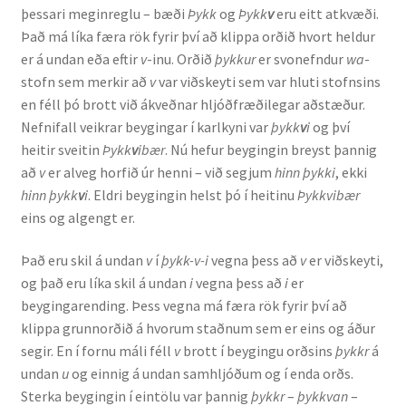
þessari meginreglu – bæði
Þykk
og
Þykk
v
eru eitt atkvæði.
Það má líka færa rök fyrir því að klippa orðið hvort heldur
Rannsóknir
er á undan eða eftir
v
-inu. Orðið
þykkur
er svonefndur
wa
-
stofn sem merkir að
v
var viðskeyti sem var hluti stofnsins
Máltækni
en féll þó brott við ákveðnar hljóðfræðilegar aðstæður.
Nefnifall veikrar beygingar í karlkyni var
þykk
v
i
og því
Orðalyklar og orðafar
heitir sveitin
Þykk
v
ibær
. Nú hefur beygingin breyst þannig
að
v
er alveg horfið úr henni – við segjum
hinn þykki
, ekki
Orðhlutafræði
hinn þykk
v
i
. Eldri beygingin helst þó í heitinu
Þykkvibær
eins og algengt er.
Samtímasetningafræði
Það eru skil á undan
v
í
þykk-v-i
vegna þess að
v
er viðskeyti,
Söguleg setningafræði
og það eru líka skil á undan
i
vegna þess að
i
er
beygingarending. Þess vegna má færa rök fyrir því að
klippa grunnorðið á hvorum staðnum sem er eins og áður
Hljóð og hljóðkerfi
segir. En í fornu máli féll
v
brott í beygingu orðsins
þykkr
á
undan
u
og einnig á undan samhljóðum og í enda orðs.
Staða íslenskunnar
Sterka beygingin í eintölu var þannig
þykkr
–
þykkvan
–