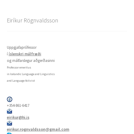
Eiríkur Rögnvaldsson
Uppgjafaprófessor
í
íslenskri málfræði
og málfarslegur aðgerðasinni
Professor emeritus
in Icelandic Language and Linguistics
and Language Activist
+354-861-6417
eirikur@hi.is
eirikur.rognvaldsson@gmail.com