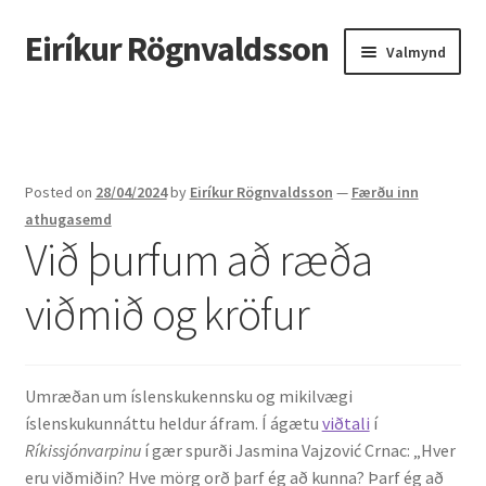
Eiríkur Rögnvaldsson
Fara
Hoppa
Valmynd
beint
yfir
í
í
Heim
leiðarkerfi
efni
Um mig
Posted on
28/04/2024
by
Eiríkur Rögnvaldsson
—
Færðu inn
Ætt
athugasemd
Við þurfum að ræða
Líf og starf
viðmið og kröfur
Myndir
Kennsla
Umræðan um íslenskukennsku og mikilvægi
íslenskukunnáttu heldur áfram. Í ágætu
viðtali
í
Kennd námskeið
Ríkissjónvarpinu
í gær spurði Jasmina Vajzović Crnac: „Hver
eru viðmiðin? Hve mörg orð þarf ég að kunna? Þarf ég að