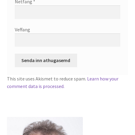
Netfang
*
English
Veffang
Administration
CV
Publications
This site uses Akismet to reduce spam.
Learn how your
Research
comment data is processed.
Teaching