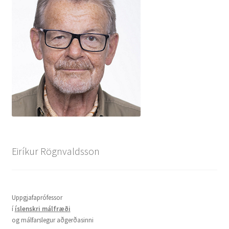
Eiríkur Rögnvaldsson
Uppgjafaprófessor
í
íslenskri málfræði
og málfarslegur aðgerðasinni