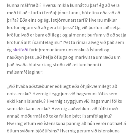
kunna málfræði? Hversu mikla kunnáttu þarf ég að vera
Kennsluefni
með til að starfa í ferðaþjónustunni, hótelinu eða við að
þrífa? Eða eins og ég, í stjórnunarstarfi? Hversu miklar
Yfirlit um kennslu
kröfur eigum við að gera til þess? Og við þurfum að setja
kröfur. Það er bara eðlilegt og almennt þurfum við að setja
Stjórnun
kröfur á allt í samfélaginu.“ Þetta rímar alveg við það sem
ég
skrifaði
fyrir þremur árum um ensku á Íslandi og
Innan Háskólans
nauðsyn þess „að hefja öfluga og markvissa umræðu um
það hvaða hlutverk og stöðu við ætlum henni í
Samstarfsverkefni
málsamfélaginu“:
Styrkir og verðlaun
„Við hvaða aðstæður er eðlilegt eða óhjákvæmilegt að
nota ensku? Hvernig tryggjum við hagsmuni fólks sem
Utan Háskólans
ekki kann íslensku? Hvernig tryggjum við hagsmuni fólks
sem ekki kann ensku? Hvernig auðveldum við fólki með
Verkefnisstjórn
annað móðurmál að taka fullan þátt í samfélaginu?
Hvernig eflum við íslenskuna þannig að hún verði nothæf á
öllum sviðum þjóðlífsins? Hvernig gerum við íslenskuna
Þjónusta