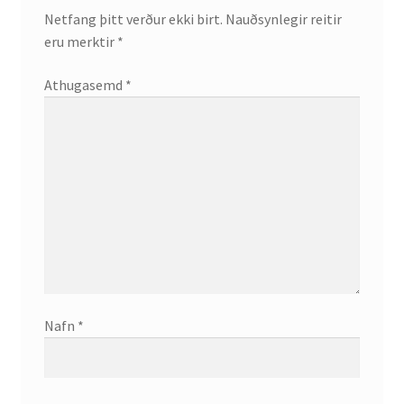
Netfang þitt verður ekki birt.
Nauðsynlegir reitir
Ritverk og erindi
eru merktir
*
Bækur
Athugasemd
*
Önnur ritverk
Ritrýndar greinar
Óritrýnt fræðilegt efni
Málfarspistlar
Fræðilegir fyrirlestrar
Nafn
*
Ýmis erindi
Blaðaefni