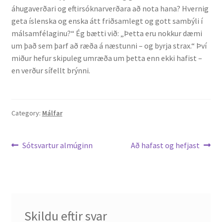
áhugaverðari og eftirsóknarverðara að nota hana? Hvernig
geta íslenska og enska átt friðsamlegt og gott sambýli í
Rannsóknir
málsamfélaginu?“ Ég bætti við: „Þetta eru nokkur dæmi
um það sem þarf að ræða á næstunni – og byrja strax.“ Því
Máltækni
miður hefur skipuleg umræða um þetta enn ekki hafist –
en verður sífellt brýnni.
Orðalyklar og orðafar
Orðhlutafræði
Category:
Málfar
Samtímasetningafræði
Leiðarkerfi
Previous
Next
Sótsvartur almúginn
Að hafast og hefjast
Söguleg setningafræði
post:
post:
færslu
Hljóð og hljóðkerfi
Staða íslenskunnar
Skildu eftir svar