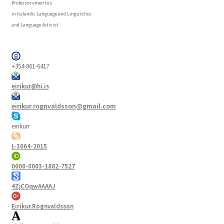
Professor emeritus
in Icelandic Language and Linguistics
and Language Activist
+354-861-6417
eirikur@hi.is
eirikur.rognvaldsson@gmail.com
eirikurr
L-3064-2015
0000-0003-1882-7527
4ZjCOqwAAAAJ
Eirikur.Rognvaldsson