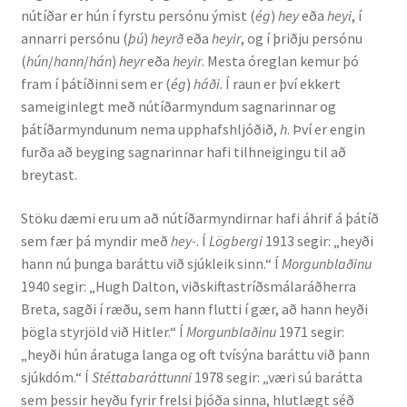
nútíðar er hún í fyrstu persónu ýmist (
ég
)
hey
eða
heyi
, í
Kennsluefni
annarri persónu (
þú
)
heyrð
eða
heyir
, og í þriðju persónu
(
hún
/
hann
/
hán
)
heyr
eða
heyir
. Mesta óreglan kemur þó
Yfirlit um kennslu
fram í þátíðinni sem er (
ég
)
háði
. Í raun er því ekkert
sameiginlegt með nútíðarmyndum sagnarinnar og
Stjórnun
þátíðarmyndunum nema upphafshljóðið,
h
. Því er engin
furða að beyging sagnarinnar hafi tilhneigingu til að
Innan Háskólans
breytast.
Samstarfsverkefni
Stöku dæmi eru um að nútíðarmyndirnar hafi áhrif á þátíð
sem fær þá myndir með
hey-
. Í
Lögbergi
1913 segir: „heyði
Styrkir og verðlaun
hann nú þunga baráttu við sjúkleik sinn.“ Í
Morgunblaðinu
1940 segir: „Hugh Dalton, viðskiftastríðsmálaráðherra
Utan Háskólans
Breta, sagði í ræðu, sem hann flutti í gær, að hann heyði
þögla styrjöld við Hitler.“ Í
Morgunblaðinu
1971 segir:
Verkefnisstjórn
„heyði hún áratuga langa og oft tvísýna baráttu við þann
sjúkdóm.“ Í
Stéttabaráttunni
1978 segir: „væri sú barátta
sem þessir heyðu fyrir frelsi þjóða sinna, hlutlægt séð
Þjónusta