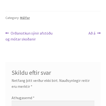
Category:
Málfar
Leiðarkerfi
Previous
Next
Orðanotkun sýnir afstöðu
Að á
post:
post:
og mótar skoðanir
færslu
Skildu eftir svar
Netfang þitt verður ekki birt.
Nauðsynlegir reitir
eru merktir
*
Athugasemd
*