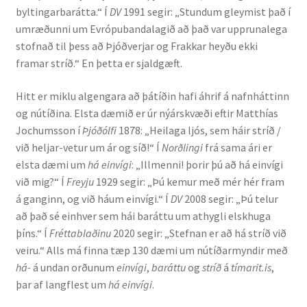
byltingarbarátta.“ Í
DV
1991 segir: „Stundum gleymist það í
umræðunni um Evrópubandalagið að það var upprunalega
Rannsóknir
stofnað til þess að Þjóðverjar og Frakkar heyðu ekki
framar stríð.“ En þetta er sjaldgæft.
Máltækni
Hitt er miklu algengara að þátíðin hafi áhrif á nafnháttinn
Orðalyklar og orðafar
og nútíðina. Elsta dæmið er úr nýárskvæði eftir Matthías
Jochumsson í
Þjóðólfi
1878: „Heilaga ljós, sem háir stríð /
Orðhlutafræði
við heljar-vetur um ár og síð!“ Í
Norðlingi
frá sama ári er
elsta dæmi um
há einvígi
: „Illmenni! þorir þú að há einvígi
Samtímasetningafræði
við mig?“ Í
Freyju
1929 segir: „Þú kemur með mér hér fram
á ganginn, og við háum einvígi.“ Í
DV
2008 segir: „Þú telur
Söguleg setningafræði
að það sé einhver sem hái baráttu um athygli elskhuga
þíns.“ Í
Fréttablaðinu
2020 segir: „Stefnan er að há stríð við
veiru.“ Alls má finna tæp 130 dæmi um nútíðarmyndir með
Hljóð og hljóðkerfi
há-
á undan orðunum
einvígi
,
baráttu
og
stríð
á
tímarit.is
,
þar af langflest um
há einvígi
.
Staða íslenskunnar