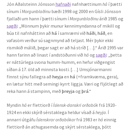
Jón Aðalsteinn Jónsson
hafnaði
nafnhættinum
há
í þætti
Ritverk og erindi
sínum í
Morgunblaðinu
bæði 1998 og 2000 en Gísli Jónsson
fjallaði um hann í þætti sínum í
Morgunblaðinu
árið 1985 og
Bækur
sagði
: „Mönnum þykir munur kennimyndanna of mikill og
búa til nafnháttinn að
há
í samræmi við
háði
,
háð
, en
Önnur ritverk
vafasöm verður sú sagnmynd að teljast. Mér þykir ekki
rismikið málið, þegar sagt er að há stríð […].“ Árið 1995 var
Ritrýndar greinar
hann farinn að linast í andstöðunni við
há
og
sagði
: „þetta
er náttúrlega svona humm-humm, en hefur viðgengist
Óritrýnt fræðilegt efni
síðan á 17. öld að minnsta kosti. […] Umsjónarmanni
finnst sýnu fallegra að
heyja
en
há
(=framkvæma, gera),
Málfarspistlar
en lætur hitt með semingi kyrrt liggja. Væri og fljótlegt að
reka hann á stampinn, með
þreyja
og
þrá
.“
Fræðilegir fyrirlestrar
Myndin
há
er flettiorð í
Íslensk-danskri orðabók
frá 1920-
1924 en ekki skýrð sérstaklega heldur vísað á
heyja
. Í
Ýmis erindi
annarri útgáfu
Íslenskrar orðabókar
frá 1983 er
há
einnig
flettiorð án athugasemda og skýrt sérstaklega, þótt
Blaðaefni