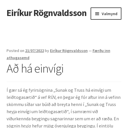
Eiríkur Rögnvaldsson
Fara
Hoppa
Valmynd
beint
yfir
í
í
Heim
leiðarkerfi
efni
Um mig
Posted on
21/07/2022
by
Eiríkur Rögnvaldsson
—
Færðu inn
Ætt
athugasemd
Að há einvígi
Líf og starf
Myndir
Í gær sá ég fyrirsögnina „Sunak og Truss há einvígi um
leiðtogasætið“ á vef RÚV, en þegar ég fór aftur inn á vefinn
Kennsla
skömmu síðar var búið að breyta henni í „Sunak og Truss
heyja einvígi um leiðtogasætið“, í samræmi við
Kennd námskeið
viðurkennda beygingu sagnarinnar sem um er að ræða. En
sögnin
heyja
hefur mjög óvenjulega beygingu. Í eintölu