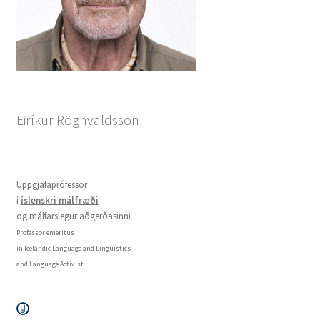
Eiríkur Rögnvaldsson
Uppgjafaprófessor
í
íslenskri málfræði
og málfarslegur aðgerðasinni
Professor emeritus
in Icelandic Language and Linguistics
and Language Activist