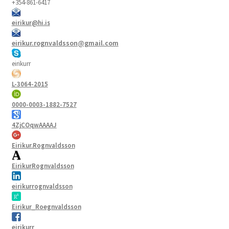
+354-861-6417
eirikur@hi.is
eirikur.rognvaldsson@gmail.com
eirikurr
L-3064-2015
0000-0003-1882-7527
4ZjCOqwAAAAJ
Eirikur.Rognvaldsson
EirikurRognvaldsson
eirikurrognvaldsson
Eirikur_Roegnvaldsson
eirikurr