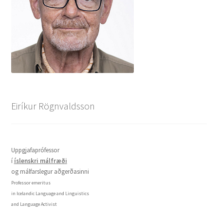
Eiríkur Rögnvaldsson
Uppgjafaprófessor
í
íslenskri málfræði
og málfarslegur aðgerðasinni
Professor emeritus
in Icelandic Language and Linguistics
and Language Activist