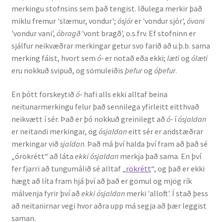
merkingu stofnsins sem það tengist. Iðulega merkir það
Kennsluefni
miklu fremur 'slæmur, vondur';
ósjór
er 'vondur sjór',
óvani
'vondur vani',
óbragð
'vont bragð', o.s.frv. Ef stofninn er
Yfirlit um kennslu
sjálfur neikvæðrar merkingar getur svo farið að u.þ.b. sama
merking fáist, hvort sem
ó‑
er notað eða ekki;
læti
og
ólæti
Stjórnun
eru nokkuð svipuð, og sömuleiðis
þefur
og
óþefur
.
Innan Háskólans
En þótt forskeytið
ó‑
hafi alls ekki alltaf beina
neitunarmerkingu felur það sennilega yfirleitt eitthvað
Samstarfsverkefni
neikvætt í sér. Það er þó nokkuð greinilegt að
ó‑
í
ósjaldan
er neitandi merkingar, og
ósjaldan
eitt sér er andstæðrar
Styrkir og verðlaun
merkingar við
sjaldan
. Það má því halda því fram að það sé
„órökrétt“ að láta
ekki ósjaldan
merkja það sama. En því
Utan Háskólans
fer fjarri að tungumálið sé alltaf „
rökrétt
“, og það er ekki
hægt að líta fram hjá því að það er gömul og mjög rík
Verkefnisstjórn
málvenja fyrir því að
ekki ósjaldan
merki 'alloft'. Í stað þess
að neitanirnar vegi hvor aðra upp má segja að þær leggist
saman.
Þjónusta