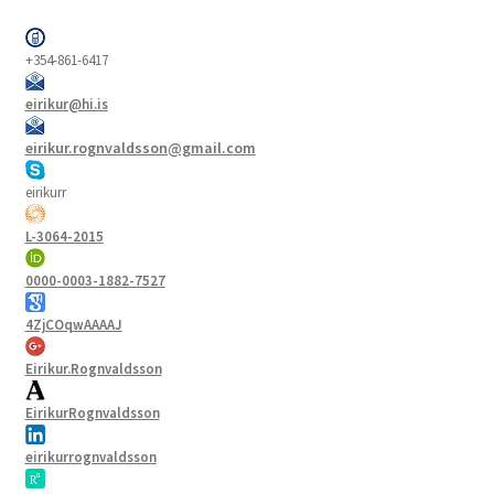
+354-861-6417
eirikur@hi.is
eirikur.rognvaldsson@gmail.com
eirikurr
L-3064-2015
0000-0003-1882-7527
4ZjCOqwAAAAJ
Eirikur.Rognvaldsson
EirikurRognvaldsson
eirikurrognvaldsson