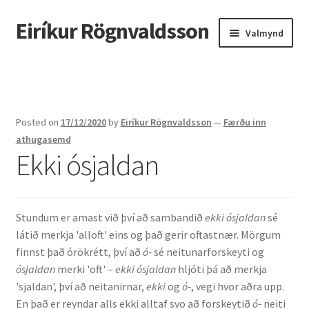
Eiríkur Rögnvaldsson
Fara
Hoppa
Valmynd
beint
yfir
í
í
Heim
leiðarkerfi
efni
Um mig
Posted on
17/12/2020
by
Eiríkur Rögnvaldsson
—
Færðu inn
Ætt
athugasemd
Ekki ósjaldan
Líf og starf
Myndir
Stundum er amast við því að sambandið
ekki ósjaldan
sé
látið merkja 'alloft' eins og það gerir oftastnær. Mörgum
Kennsla
finnst það órökrétt, því að
ó‑
sé neitunarforskeyti og
ósjaldan
merki 'oft' –
ekki ósjaldan
hljóti þá að merkja
Kennd námskeið
'sjaldan', því að neitanirnar,
ekki
og
ó‑
, vegi hvor aðra upp.
En það er reyndar alls ekki alltaf svo að forskeytið
ó‑
neiti