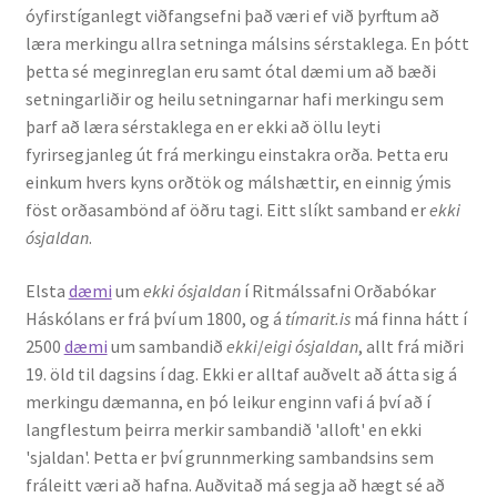
óyfirstíganlegt viðfangsefni það væri ef við þyrftum að
Ritverk og erindi
læra merkingu allra setninga málsins sérstaklega. En þótt
þetta sé meginreglan eru samt ótal dæmi um að bæði
Bækur
setningarliðir og heilu setningarnar hafi merkingu sem
þarf að læra sérstaklega en er ekki að öllu leyti
Önnur ritverk
fyrirsegjanleg út frá merkingu einstakra orða. Þetta eru
einkum hvers kyns orðtök og málshættir, en einnig ýmis
Ritrýndar greinar
föst orðasambönd af öðru tagi. Eitt slíkt samband er
ekki
ósjaldan
.
Óritrýnt fræðilegt efni
Elsta
dæmi
um
ekki ósjaldan
í Ritmálssafni Orðabókar
Háskólans er frá því um 1800, og á
tímarit.is
má finna hátt í
Málfarspistlar
2500
dæmi
um sambandið
ekki
/
eigi ósjaldan
, allt frá miðri
19. öld til dagsins í dag. Ekki er alltaf auðvelt að átta sig á
Fræðilegir fyrirlestrar
merkingu dæmanna, en þó leikur enginn vafi á því að í
langflestum þeirra merkir sambandið 'alloft' en ekki
Ýmis erindi
'sjaldan'. Þetta er því grunnmerking sambandsins sem
fráleitt væri að hafna. Auðvitað má segja að hægt sé að
Blaðaefni