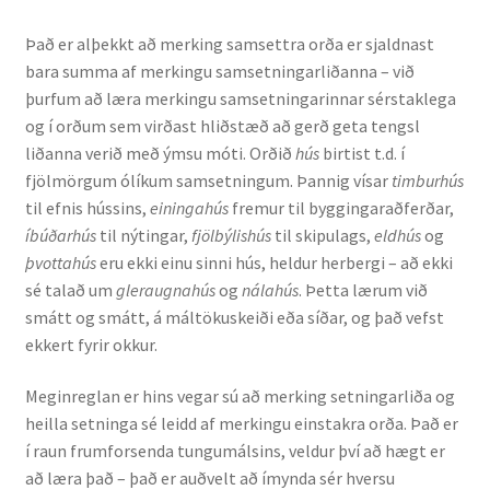
Það er alþekkt að merking samsettra orða er sjaldnast
Rannsóknir
bara summa af merkingu samsetningarliðanna – við
þurfum að læra merkingu samsetningarinnar sérstaklega
Máltækni
og í orðum sem virðast hliðstæð að gerð geta tengsl
liðanna verið með ýmsu móti. Orðið
hús
birtist t.d. í
Orðalyklar og orðafar
fjölmörgum ólíkum samsetningum. Þannig vísar
timburhús
til efnis hússins,
einingahús
fremur til byggingaraðferðar,
Orðhlutafræði
íbúðarhús
til nýtingar,
fjölbýlishús
til skipulags,
eldhús
og
þvottahús
eru ekki einu sinni hús, heldur herbergi – að ekki
Samtímasetningafræði
sé talað um
gleraugnahús
og
nálahús
. Þetta lærum við
smátt og smátt, á máltökuskeiði eða síðar, og það vefst
Söguleg setningafræði
ekkert fyrir okkur.
Meginreglan er hins vegar sú að merking setningarliða og
Hljóð og hljóðkerfi
heilla setninga sé leidd af merkingu einstakra orða. Það er
í raun frumforsenda tungumálsins, veldur því að hægt er
Staða íslenskunnar
að læra það – það er auðvelt að ímynda sér hversu