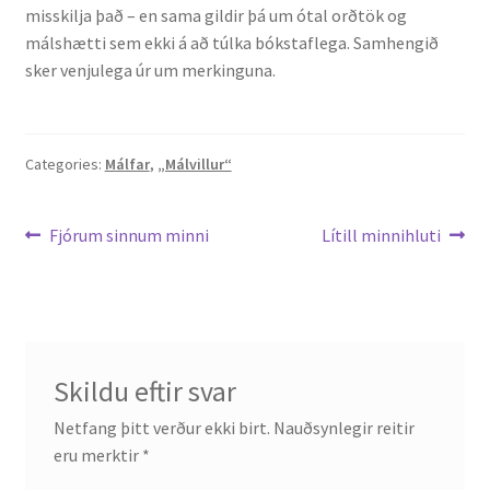
misskilja það – en sama gildir þá um ótal orðtök og
málshætti sem ekki á að túlka bókstaflega. Samhengið
English
sker venjulega úr um merkinguna.
Administration
Categories:
Málfar
,
„Málvillur“
CV
Leiðarkerfi
Publications
Previous
Next
Fjórum sinnum minni
Lítill minnihluti
post:
post:
færslu
Research
Teaching
Skildu eftir svar
Netfang þitt verður ekki birt.
Nauðsynlegir reitir
eru merktir
*