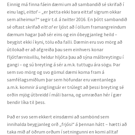
Einnig má finna fáein dæmi um að sambandið sé skrifað í
einu lagi,
eittaf
– „er þetta ekki bara eittaf sigrum okkar
English
sem alheimur?“ segir t.d. á
twitter
2016. En þótt sambandið
sé oftast skrifað
eitt af
er ljóst að í öllum framangreindum
Administration
dæmum hagar það sér eins og ein óbeygjanleg heild –
beygist ekki í kyni, tölu eða falli. Dæmin eru svo mörg að
CV
útilokað er að afgreiða þau sem einhvers konar
fljótfærnisvillu, heldur hljóta þau að sýna málbreytingu í
Publications
gangi – og sú breyting á sér a.m.k. tuttugu ára sögu. Þar
sem svo mörg og svo gömul dæmi koma fram á
samfélagsmiðlum þar sem höfundar eru væntanlega
Research
a.m.k. komnir á unglingsár er trúlegt að þessi breyting sé
orðin mjög útbreidd í máli barna, og umræðan hér í gær
Teaching
bendir líka til þess.
Það er svo sem ekkert einsdæmi að sambönd sem
innihalda beygjanleg orð „frjósi“ á þennan hátt – hætti að
taka mið af öðrum orðum í setningunni en komi alltaf