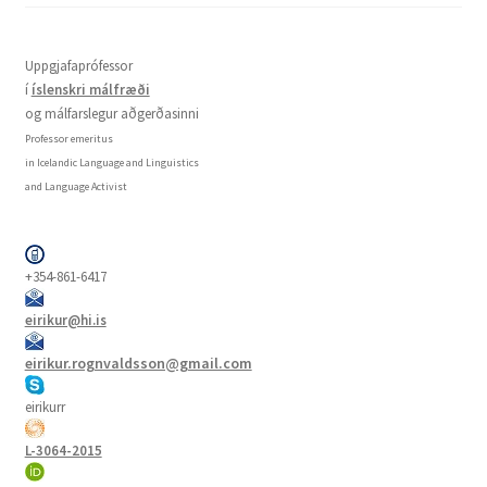
Uppgjafaprófessor
í
íslenskri málfræði
og málfarslegur aðgerðasinni
Professor emeritus
in Icelandic Language and Linguistics
and Language Activist
+354-861-6417
eirikur@hi.is
eirikur.rognvaldsson@gmail.com
eirikurr
L-3064-2015