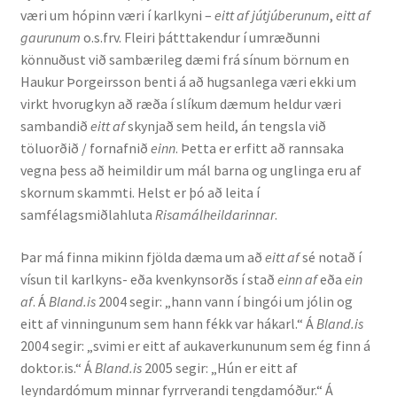
væri um hópinn væri í karlkyni –
eitt af jútjúberunum
,
eitt af
Kennsluefni
gaurunum
o.s.frv. Fleiri þátttakendur í umræðunni
könnuðust við sambærileg dæmi frá sínum börnum en
Yfirlit um kennslu
Haukur Þorgeirsson benti á að hugsanlega væri ekki um
virkt hvorugkyn að ræða í slíkum dæmum heldur væri
Stjórnun
sambandið
eitt af
skynjað sem heild, án tengsla við
töluorðið / fornafnið
einn
. Þetta er erfitt að rannsaka
Innan Háskólans
vegna þess að heimildir um mál barna og unglinga eru af
skornum skammti. Helst er þó að leita í
Samstarfsverkefni
samfélagsmiðlahluta
Risamálheildarinnar
.
Styrkir og verðlaun
Þar má finna mikinn fjölda dæma um að
eitt af
sé notað í
vísun til karlkyns- eða kvenkynsorðs í stað
einn af
eða
ein
Utan Háskólans
af
. Á
Bland.is
2004 segir: „hann vann í bingói um jólin og
eitt af vinningunum sem hann fékk var hákarl.“ Á
Bland.is
Verkefnisstjórn
2004 segir: „svimi er eitt af aukaverkununum sem ég finn á
doktor.is.“ Á
Bland.is
2005 segir: „Hún er eitt af
leyndardómum minnar fyrrverandi tengdamóður.“ Á
Þjónusta