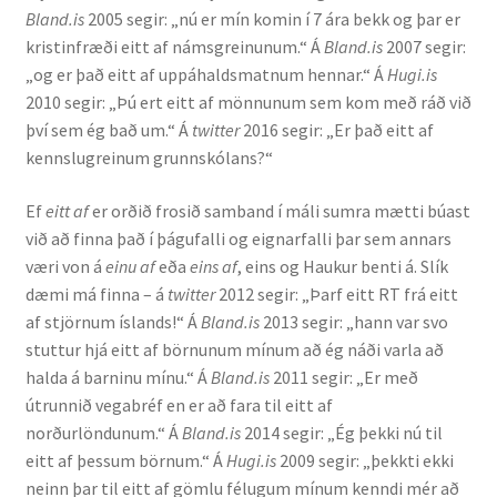
Bland.is
2005 segir: „nú er mín komin í 7 ára bekk og þar er
kristinfræði eitt af námsgreinunum.“ Á
Bland.is
2007 segir:
Rannsóknir
„og er það eitt af uppáhaldsmatnum hennar.“ Á
Hugi.is
2010 segir: „Þú ert eitt af mönnunum sem kom með ráð við
Máltækni
því sem ég bað um.“ Á
twitter
2016 segir: „Er það eitt af
kennslugreinum grunnskólans?“
Orðalyklar og orðafar
Ef
eitt af
er orðið frosið samband í máli sumra mætti búast
Orðhlutafræði
við að finna það í þágufalli og eignarfalli þar sem annars
væri von á
einu af
eða
eins af
, eins og Haukur benti á. Slík
Samtímasetningafræði
dæmi má finna – á
twitter
2012 segir: „Þarf eitt RT frá eitt
af stjörnum íslands!“ Á
Bland.is
2013 segir: „hann var svo
Söguleg setningafræði
stuttur hjá eitt af börnunum mínum að ég náði varla að
halda á barninu mínu.“ Á
Bland.is
2011 segir: „Er með
útrunnið vegabréf en er að fara til eitt af
Hljóð og hljóðkerfi
norðurlöndunum.“ Á
Bland.is
2014 segir: „Ég þekki nú til
eitt af þessum börnum.“ Á
Hugi.is
2009 segir: „þekkti ekki
Staða íslenskunnar
neinn þar til eitt af gömlu félugum mínum kenndi mér að