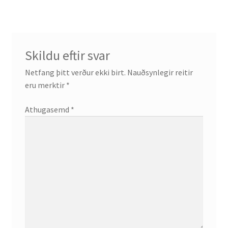
færslu
Skildu eftir svar
Netfang þitt verður ekki birt.
Nauðsynlegir reitir
eru merktir
*
Athugasemd
*