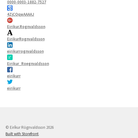
0000-0003-1882-7527
4ZjCOqwAAAAJ
Eirikur.Rognvaldsson
EirikurRognvaldsson
eirikurrognvaldsson
Eirikur_Roegnvaldsson
eirikurr
eirikurr
© Eiríkur Rögnvaldsson 2026
Built with Storefront
.