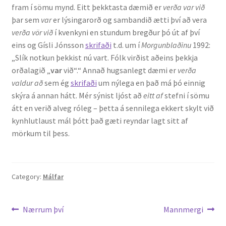
fram í sömu mynd. Eitt þekktasta dæmið er
verða var við
þar sem
var
er lýsingarorð og sambandið ætti því að vera
verða vör við
í kvenkyni en stundum bregður þó út af því
eins og Gísli Jónsson
skrifaði
t.d. um í
Morgunblaðinu
1992:
„Slík notkun þekkist nú vart. Fólk virðist aðeins þekkja
orðalagið „
var
við“.“ Annað hugsanlegt dæmi er
verða
valdur að
sem ég
skrifaði
um nýlega en það má þó einnig
skýra á annan hátt. Mér sýnist ljóst að
eitt af
stefni í sömu
átt en verið alveg róleg – þetta á sennilega ekkert skylt við
kynhlutlaust mál þótt það gæti reyndar lagt sitt af
mörkum til þess.
Category:
Málfar
Leiðarkerfi
Previous
Next
Nærrum því
Mannmergi
post:
post: