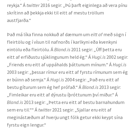
reykja.“ Á
twitter
2016 segir: „Þú þarft eiginlega að vera pínu
Ritverk og erindi
skrítinn að þekkja ekki til eitt af mestu tröllum
austfjarða.“
Bækur
Það má líka finna nokkuð af dæmum um
eitt af
með sögn í
Önnur ritverk
fleirtölu og í vísun til nafnorðs í karlkyni eða kvenkyni
eintölu eða fleirtölu. Á
Bland.is
2011 segir: „Úff þetta eru
Ritrýndar greinar
eitt af erfiðustu sjúklingunum held ég.“ Á
Hugi.is
2002 segir:
„Friends eru eitt af uppáhalds þáttunum mínum.“ Á
Hugi.is
Óritrýnt fræðilegt efni
2003 segir: „þessar rímur eru eitt af fyrstu rímunum sem ég
er búinn að semja.“ Á
Hugi.is
2004 segir: „Það eru eitt af
Málfarspistlar
bestu gíturum sem ég hef prófað.“ Á
Bland.is
2013 segir:
„Fimleikar eru eitt af dýrustu íþróttunum því miður.“ Á
Bland.is
2013 segir: „Þetta eru eitt af bestu barnahundum
Fræðilegir fyrirlestrar
sem eru til.““ Á
twitter
2021 segir: „Sjallar eru eitt af
meginástæðum af hverju ungt fólk getur ekki keypt sína
Ýmis erindi
fyrstu eign lengur.“
Blaðaefni