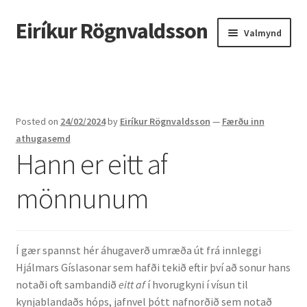
Eiríkur Rögnvaldsson
Fara
Hoppa
Valmynd
beint
yfir
í
í
Heim
leiðarkerfi
efni
Um mig
Posted on
24/02/2024
by
Eiríkur Rögnvaldsson
—
Færðu inn
Ætt
athugasemd
Hann er eitt af
Líf og starf
mönnunum
Myndir
Kennsla
Í gær spannst hér áhugaverð umræða út frá innleggi
Hjálmars Gíslasonar sem hafði tekið eftir því að sonur hans
Kennd námskeið
notaði oft sambandið
eitt af
í hvorugkyni í vísun til
kynjablandaðs hóps, jafnvel þótt nafnorðið sem notað